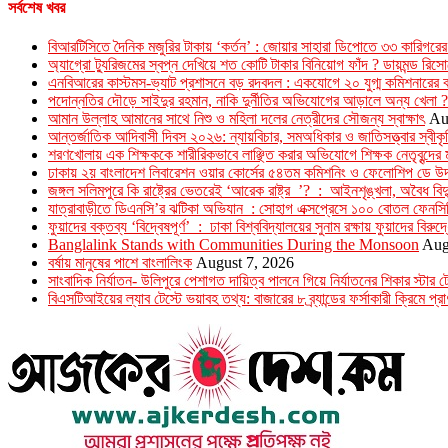
সর্বশেষ খবর
বিআরটিসিতে দৈনিক মজুরির টাকায় ‘কর্তন’ : জোয়ার সাহারা ডিপোতে ৩৩ কারিগরের
অ্যাগ্রো ট্যুরিজমের স্বপ্ন দেখিয়ে শত কোটি টাকার বিনিয়োগ ফাঁদ ? ডায়মন্ড রি
এনবিআরের কাস্টমস-ভ্যাট প্রশাসনে বড় রদবদল : একযোগে ২০ যুগ্ম কমিশনারের 
পদোন্নতির দৌড়ে সাইদুর রহমান, নাকি দুর্নীতির অভিযোগের আড়ালে অন্য খেলা ?
আমান উল্লাহ আমানের সাথে নিশু ও মহিলা দলের নেত্রীদের সৌজন্য স্বাক্ষাৎ
Au
আন্তর্জাতিক আদিবাসী দিবস ২০২৬: ন্যায়বিচার, সমঅধিকার ও জাতিসত্ত্বার স্বীক
শরণখোলায় এক শিক্ষককে শারীরিকভাবে লাঞ্ছিত করার অভিযোগে শিক্ষক নেতৃবৃন্দের 
ঢাকায় ২য় বাংলাদেশ লিবারেশন ওয়ার কোর্সের ৫৪তম কমিশনিং ও ফেলোশিপ ডে উদ্
জঙ্গল সলিমপুরে কি রাষ্ট্রের ভেতরেই ‘আরেক রাষ্ট্র ’? : আইনশৃঙ্খলা, অবৈধ বিদ্
যাত্রাবাড়ীতে ডিএনসি’র ঝটিকা অভিযান : সোহাগ এক্সপ্রেসে ১০০ বোতল ফেনসি
ফুয়াদের বক্তব্য ‘বিদ্বেষপূর্ণ’ : ঢাকা বিশ্ববিদ্যালয়ের সুনাম রক্ষায় ফুয়াদের বিরুদ
Banglalink Stands with Communities During the Monsoon
Aug
বর্ষায় মানুষের পাশে বাংলালিংক
August 7, 2026
সাংবাদিক নির্যাতন- উলিপুরে পেশাগত দায়িত্ব পালনে গিয়ে নির্যাতনের শিকার স্ট
বিএসটিআইয়ের ল্যাব টেস্টে ভয়াবহ তথ্য: বাজারের ৮ ব্র্যান্ডের ফর্সাকারী ক্রিমে প্রাণ