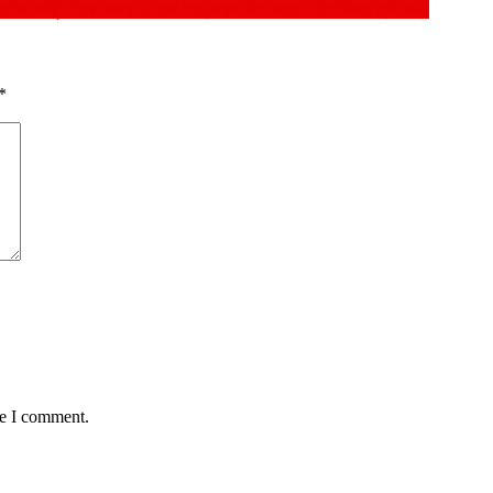
ির কর্মসূচি নিয়ে ভাবছেনা, তারা মেট্রোরেল নিয়ে আছে –নৌপরিবহন প্রতিমন্ত্রী
*
me I comment.