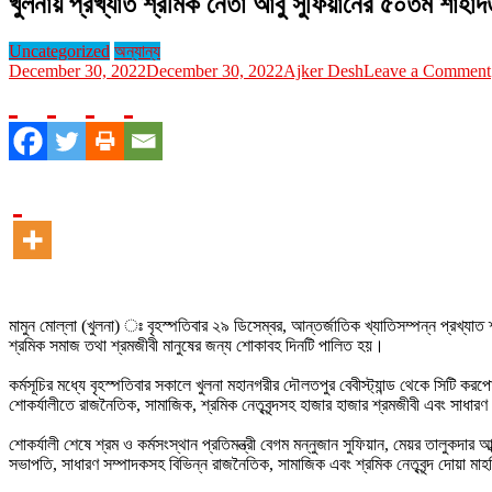
খুলনায় প্রখ্যাত শ্রমিক নেতা আবু সুফিয়ানের ৫০তম শাহাদত
Uncategorized
অন্যান্য
December 30, 2022
December 30, 2022
Ajker Desh
Leave a Comment
মামুন মোল্লা (খুলনা) ঃ বৃহস্পতিবার ২৯ ডিসেম্বর, আন্তর্জাতিক খ্যাতিসম্পন্ন প্রখ্যাত 
শ্রমিক সমাজ তথা শ্রমজীবী মানুষের জন্য শোকাবহ দিনটি পালিত হয়।
কর্মসূচির মধ্যে বৃহস্পতিবার সকালে খুলনা মহানগরীর দৌলতপুর বেবীস্ট্যান্ড থেকে সিটি ক
শোকর্যালীতে রাজনৈতিক, সামাজিক, শ্রমিক নেতৃবৃন্দসহ হাজার হাজার শ্রমজীবী এবং সাধার
শোকর্যালী শেষে শ্রম ও কর্মসংস্থান প্রতিমন্ত্রী বেগম মন্নুজান সুফিয়ান, মেয়র তালুক
সভাপতি, সাধারণ সম্পাদকসহ বিভিন্ন রাজনৈতিক, সামাজিক এবং শ্রমিক নেতৃবৃন্দ দোয়া 