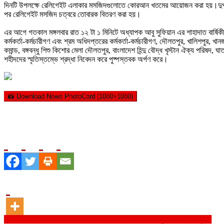
দিনটি উপলক্ষে রেলিগেইট এলাকার মসজিদগুলোতে কোরআন খতমের আয়োজন করা হয়।দুপুরে খ
পর রেলিগেইট মসজিদ চত্বরে তোবারক বিতরণ করা হয়।
এর আগে গতকাল মঙ্গলবার রাত ১২ টা ১ মিনিটে অধ্যাপক আবু সুফিয়ান এর শাহাদাত বার্ষিকী প
কর্মকর্তা-কর্মচারীগণ এবং শ্রম অধিদপ্তরের কর্মকর্তা-কর্মচারীগণ, দৌলতপুর, খালিশপুর, 
কমান্ড, বঙ্গবন্ধু শিশু কিশোর মেলা দৌলতপুর, বাংলাদেশ হিন্দু বৌদ্ধ খৃস্টান ঐক্য পরি
শহীদদের স্মৃতিস্তম্ভে শ্রদ্ধা নিবেদন করে পুষ্পস্তবক অর্পণ করে।
📸 Download News PhotoCard (1080×1080)
Post
শার্শায় মহান বিজয় দিবস-২০২২ উপলক্ষে আলোচনা সভা ও সাংস্কৃতিক সন্ধ্যা অনুষ্ঠিত