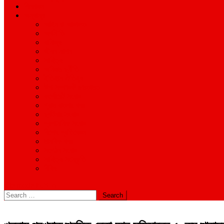
শিক্ষাঙ্গন
অন্যান্য
আইন ও আদালত
অর্থনীতি
বানিজ্য
জীবন-যাপন
সাহিত্য
অনিয়ম-দুর্নীতি
ইতিহাস ঐতিহ্য
উপ-সম্পাদকীয়/মতামত
কর্পোরেট সংবাদ
গ্রাম বাংলার খবর
দুর্ঘটনার সংবাদ
প্রশাসনিক সংবাদ
বিশেষ প্রতিবেদন
মানবিক খবর
সংগঠন সংবাদ
সাহিত্য-সংস্কৃতি
বিবিধ
site mode button
Search
for: