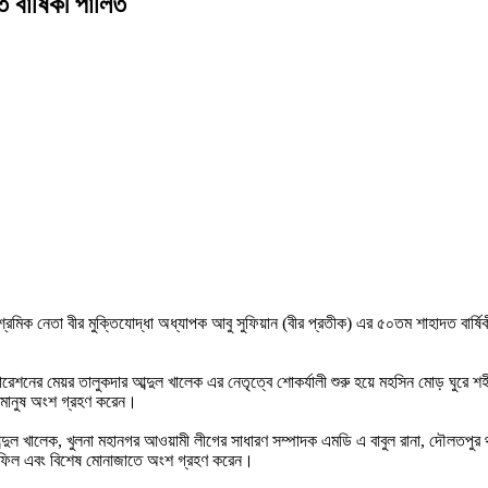
 বার্ষিকী পালিত
on
খুলনায়
প্রখ্যাত
শ্রমিক
নেতা
আবু
সুফিয়ানের
৫০তম
শাহাদত
বার্ষিকী
পালিত
শ্রমিক নেতা বীর মুক্তিযোদ্ধা অধ্যাপক আবু সুফিয়ান (বীর প্রতীক) এর ৫০তম শাহাদত বার্ষিকী
রপোরেশনের মেয়র তালুকদার আব্দুল খালেক এর নেতৃত্বে শোকর্যালী শুরু হয়ে মহসিন মোড় ঘুরে 
ণ মানুষ অংশ গ্রহণ করেন।
দার আব্দুল খালেক, খুলনা মহানগর আওয়ামী লীগের সাধারণ সম্পাদক এমডি এ বাবুল রানা, দৌলত
মাহফিল এবং বিশেষ মোনাজাতে অংশ গ্রহণ করেন।