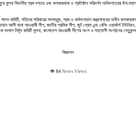
ুলনা বিভাগীয় শ্রম দপ্তর এবং কলকারখানা ও প্রতিষ্ঠান পরিদর্শন অধিদপ্তরের উপ-মহ
ালন কমিটি, শহিদের পরিবারের সদস্যবৃন্দ, শ্রম ও কর্মসংস্থান মন্ত্রণালয়ের অধীন কলকারখান
খানজাহান আলী থানা আওয়ামী লীগ, জাতীয় শ্রমিক লীগ, জুট প্রেস এন্ড বেলিং ওয়ার্কার্স ইউনি
ষদ, ঘাতক দালাল নির্মূল কমিটি খুলনা, বাংলাদেশ আওয়ামী লীগের অংগ ও সহযোগী সংগঠনের নেতৃ
বিজ্ঞাপন
👁️
84
News Views