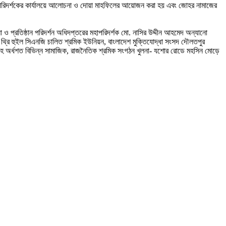
াপরিদর্শকের কার্যালয়ে আলোচনা ও দোয়া মাহফিলের আয়োজন করা হয় এবং জোহর নামাজের
া ও প্রতিষ্ঠান পরিদর্শন অধিদপ্তরের মহাপরিদর্শক মো. নাসির উদ্দীন আহমেদ অন্যানো
য়ন, থ্রি হুইল সিএনজি চালিত শ্রমিক ইউনিয়ন, বাংলাদেশ মুক্তিযোদ্ধা সংসদ দৌলতপুর
বৃন্দসহ অর্ধশত বিভিন্ন সামাজিক, রাজনৈতিক শ্রমিক সংগঠন খুলনা- যশোর রোডে মহসিন মোড়ে