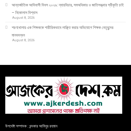
আন্তর্জাতিক আদিবাসী দিবস ২০২৬: ন্যায়বিচার, সমঅধিকার ও জাতিসত্ত্বার স্বীকৃতি চাই
– নিকোলাস বিশ্বাস
August 8, 2026
শরণখোলায় এক শিক্ষককে শারীরিকভাবে লাঞ্ছিত করার অভিযোগে শিক্ষক নেতৃবৃন্দের
মানববন্ধন
August 8, 2026
উপদেষ্টা সম্পাদক : খন্দকার আমিনুর রহমান