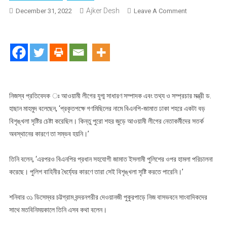
Ajker Desh
On
December 31, 2022
Leave A Comment
বিএনপির
বড়
বিশৃঙ্খলার
চেষ্টা
আওয়ামী
লীগের
সতর্কতায়
নিজস্ব প্রতিবেদক ঃ আওয়ামী লীগের যুগ্ম সাধারণ সম্পাদক এবং তথ্য ও সম্প্রচার মন্ত্রী ড.
বিফল–
হাছান মাহমুদ বলেছেন, ‘প্রকৃতপক্ষে গণমিছিলের নামে বিএনপি-জামাত ঢাকা শহরে একটা বড়
তথ্যমন্ত্রী
বিশৃঙ্খলা সৃষ্টির চেষ্টা করেছিল। কিন্তু পুরো শহর জুড়ে আওয়ামী লীগের নেতাকর্মীদের সতর্ক
অবস্থানের কারণে তা সম্ভব হয়নি।’
তিনি বলেন, ‘এরপরও বিএনপির প্রধান সহযোগী জামাত ইসলামী পুলিশের ওপর হামলা পরিচালনা
করেছে। পুলিশ বাহিনীর ধৈর্য্যের কারণে তারা সেই বিশৃঙ্খলা সৃষ্টি করতে পারেনি।’
শনিবার ৩১ ডিসেম্বর চট্টগ্রাম বন্দরনগরীর দেওয়ানজী পুকুরপাড়ে নিজ বাসভবনে সাংবাদিকদের
সাথে মতবিনিময়কালে তিনি এসব কথা বলেন।