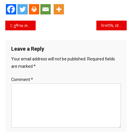
Post
মুন্সীগঞ্জ জেলা পুলিশের কিট প্যারেড অনুষ্ঠিত
ডিআইজি, চট্টগ্রাম রেঞ্জ কর্তৃক চট্টগ্রাম জেলা পুলিশের রিজার্ভ অফিস বার্ষিক পরিদর্শন
navigation
Leave a Reply
Your email address will not be published.
Required fields
are marked
*
Comment
*