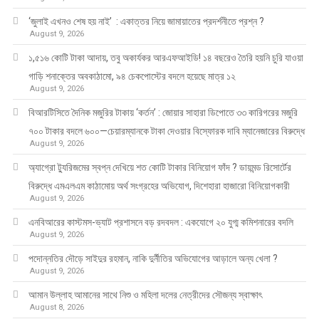
‘জুলাই এখনও শেষ হয় নাই’ : একাত্তর নিয়ে জামায়াতের প্রদর্শনীতে প্রশ্ন ?
August 9, 2026
১,৫১৬ কোটি টাকা আদায়, তবু অকার্যকর আরএফআইডি! ১৪ বছরেও তৈরি হয়নি চুরি যাওয়া
গাড়ি শনাক্তের অবকাঠামো, ৯৪ চেকপোস্টের বদলে হয়েছে মাত্র ১২
August 9, 2026
বিআরটিসিতে দৈনিক মজুরির টাকায় ‘কর্তন’ : জোয়ার সাহারা ডিপোতে ৩৩ কারিগরের মজুরি
৭০০ টাকার বদলে ৬০০—চেয়ারম্যানকে টাকা দেওয়ার বিস্ফোরক দাবি ম্যানেজারের বিরুদ্ধে
August 9, 2026
অ্যাগ্রো ট্যুরিজমের স্বপ্ন দেখিয়ে শত কোটি টাকার বিনিয়োগ ফাঁদ ? ডায়মন্ড রিসোর্টের
বিরুদ্ধে এমএলএম কাঠামোয় অর্থ সংগ্রহের অভিযোগ, দিশেহারা হাজারো বিনিয়োগকারী
August 9, 2026
এনবিআরের কাস্টমস-ভ্যাট প্রশাসনে বড় রদবদল : একযোগে ২০ যুগ্ম কমিশনারের বদলি
August 9, 2026
পদোন্নতির দৌড়ে সাইদুর রহমান, নাকি দুর্নীতির অভিযোগের আড়ালে অন্য খেলা ?
August 9, 2026
আমান উল্লাহ আমানের সাথে নিশু ও মহিলা দলের নেত্রীদের সৌজন্য স্বাক্ষাৎ
August 8, 2026