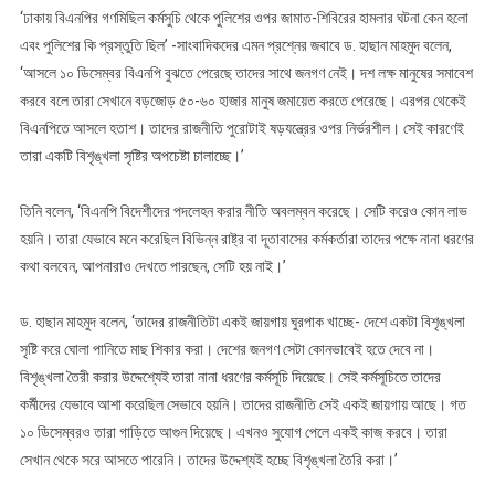
‘ঢাকায় বিএনপির গণমিছিল কর্মসুচি থেকে পুলিশের ওপর জামাত-শিবিরের হামলার ঘটনা কেন হলো
এবং পুলিশের কি প্রস্তুতি ছিল’ -সাংবাদিকদের এমন প্রশ্নের জবাবে ড. হাছান মাহমুদ বলেন,
‘আসলে ১০ ডিসেম্বর বিএনপি বুঝতে পেরেছে তাদের সাথে জনগণ নেই। দশ লক্ষ মানুষের সমাবেশ
করবে বলে তারা সেখানে বড়জোড় ৫০-৬০ হাজার মানুষ জমায়েত করতে পেরেছে। এরপর থেকেই
বিএনপিতে আসলে হতাশ। তাদের রাজনীতি পুরোটাই ষড়যন্ত্রের ওপর নির্ভরশীল। সেই কারণেই
তারা একটি বিশৃঙ্খলা সৃষ্টির অপচেষ্টা চালাচ্ছে।’
তিনি বলেন, ‘বিএনপি বিদেশীদের পদলেহন করার নীতি অবলম্বন করেছে। সেটি করেও কোন লাভ
হয়নি। তারা যেভাবে মনে করেছিল বিভিন্ন রাষ্ট্র বা দূতাবাসের কর্মকর্তারা তাদের পক্ষে নানা ধরণের
কথা বলবেন, আপনারাও দেখতে পারছেন, সেটি হয় নাই।’
ড. হাছান মাহমুদ বলেন, ‘তাদের রাজনীতিটা একই জায়গায় ঘুরপাক খাচ্ছে- দেশে একটা বিশৃঙ্খলা
সৃষ্টি করে ঘোলা পানিতে মাছ শিকার করা। দেশের জনগণ সেটা কোনভাবেই হতে দেবে না।
বিশৃঙ্খলা তৈরী করার উদ্দেশ্যেই তারা নানা ধরণের কর্মসূচি দিয়েছে। সেই কর্মসূচিতে তাদের
কর্মীদের যেভাবে আশা করেছিল সেভাবে হয়নি। তাদের রাজনীতি সেই একই জায়গায় আছে। গত
১০ ডিসেম্বরও তারা গাড়িতে আগুন দিয়েছে। এখনও সুযোগ পেলে একই কাজ করবে। তারা
সেখান থেকে সরে আসতে পারেনি। তাদের উদ্দেশ্যই হচ্ছে বিশৃঙ্খলা তৈরি করা।’