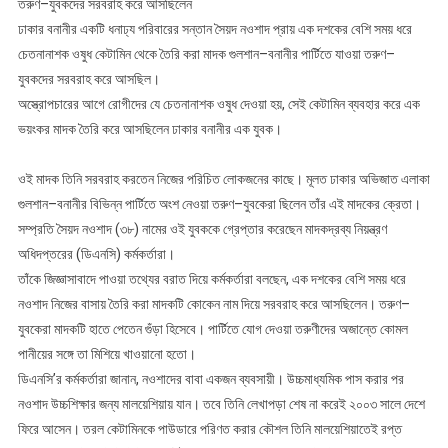
তরুণ–যুবকদের সরবরাহ করে আসছিলেন
ঢাকার বনানীর একটি ধনাঢ্য পরিবারের সন্তান সৈয়দ নওশাদ প্রায় এক দশকের বেশি সময় ধরে
চেতনানাশক ওষুধ কেটামিন থেকে তৈরি করা মাদক গুলশান–বনানীর পার্টিতে যাওয়া তরুণ–
যুবকদের সরবরাহ করে আসছিল।
অস্ত্রোপচারের আগে রোগীদের যে চেতনানাশক ওষুধ দেওয়া হয়, সেই কেটামিন ব্যবহার করে এক
ভয়ংকর মাদক তৈরি করে আসছিলেন ঢাকার বনানীর এক যুবক।
ওই মাদক তিনি সরবরাহ করতেন নিজের পরিচিত লোকজনের কাছে। মূলত ঢাকার অভিজাত এলাকা
গুলশান–বনানীর বিভিন্ন পার্টিতে অংশ নেওয়া তরুণ–যুবকেরা ছিলেন তাঁর এই মাদকের ক্রেতা।
সম্প্রতি সৈয়দ নওশাদ (৩৮) নামের ওই যুবককে গ্রেপ্তার করেছেন মাদকদ্রব্য নিয়ন্ত্রণ
অধিদপ্তরের (ডিএনসি) কর্মকর্তারা।
তাঁকে জিজ্ঞাসাবাদে পাওয়া তথ্যের বরাত দিয়ে কর্মকর্তারা বলছেন, এক দশকের বেশি সময় ধরে
নওশাদ নিজের বাসায় তৈরি করা মাদকটি কোকেন নাম দিয়ে সরবরাহ করে আসছিলেন। তরুণ–
যুবকেরা মাদকটি হাতে পেতেন গুঁড়া হিসেবে। পার্টিতে যোগ দেওয়া তরুণীদের অজান্তে কোমল
পানীয়ের সঙ্গে তা মিশিয়ে খাওয়ানো হতো।
ডিএনসি’র কর্মকর্তারা জানান, নওশাদের বাবা একজন ব্যবসায়ী। উচ্চমাধ্যমিক পাস করার পর
নওশাদ উচ্চশিক্ষার জন্য মালয়েশিয়ায় যান। তবে তিনি লেখাপড়া শেষ না করেই ২০০৩ সালে দেশে
ফিরে আসেন। তরল কেটামিনকে পাউডারে পরিণত করার কৌশল তিনি মালয়েশিয়াতেই রপ্ত