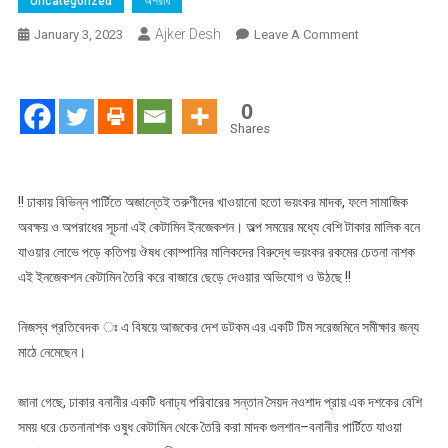
Uncategorized
অপরাধ
Ajker Desh
On
January 3, 2023
Leave A Comment
হায়ার
সোসাইটি
তরুণীদের
0
সর্বনাশের
Shares
অপর
নাম
ভয়ংকর
!! ঢাকায় বিভিন্ন পার্টিতে অজান্তেই তরুণীদের খাওয়ানো হতো ভয়ংকর মাদক, ফলে সামাজিক
নতুন
অবক্ষয় ও অপরাধের সূচনা এই কেটামিন ইনজেকশন। অল্প সময়ের মধ্যে বেশি টাকার মালিক বনে
মাদক
যাওয়ার লোভে পড়ে কতিপয় ঔষধ কোম্পানির মালিকদের বিরুদ্ধে ভয়ংকর রকমের চেতনা নাশক
চেতনা
এই ইনজেকশন কেটামিন তৈরি করে বাজারে ছেড়ে দেওয়ার অভিযোগ ও উঠছে !!
নাশক
ইনজেকন
নিজস্ব প্রতিবেদক ঃ এ বিষয়ে আজকের দেশ ডটকম এর একটি টিম সরেজমিনে সমীক্ষার জন্য
কেটামিন!
মাঠে নেমেছেন।
জানা গেছে, ঢাকার বনানীর একটি ধনাঢ্য পরিবারের সন্তান সৈয়দ নওশাদ প্রায় এক দশকের বেশি
সময় ধরে চেতনানাশক ওষুধ কেটামিন থেকে তৈরি করা মাদক গুলশান–বনানীর পার্টিতে যাওয়া