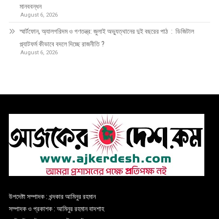
মানববন্ধন
August 6, 2026
স্মার্টফোন, অ্যালগরিদম ও গণতন্ত্র: জুলাই অভ্যুত্থানের দুই বছরের পাঠ : ডিজিটাল
প্ল্যাটফর্ম কীভাবে বদলে দিচ্ছে রাজনীতি ?
August 6, 2026
উপদেষ্টা সম্পাদক : খন্দকার আমিনুর রহমান
সম্পাদক ও প্রকাশক : আমিনুর রহমান বাদশাহ