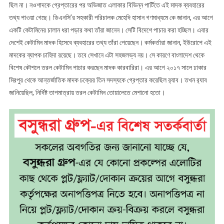
ছিল না। নওশাদকে গ্রেপ্তারের পর অভিজাত এলাকার বিভিন্ন পার্টিতে এই মাদক ব্যবহারের
তথ্য পাওয়া গেছে। ডিএনসি’র সহকারী পরিচালক মেহেদি হাসান গণমাধ্যমে কে জানান, এর আগে
একটি কেটামিনের চালান ধরা পড়ার কথা তাঁরা জানেন। সেটি বিদেশে পাচার করা হচ্ছিল। এবার
দেশেই কেটামিন মাদক হিসেবে ব্যবহারের তথ্য তাঁরা পেয়েছেন। কর্মকর্তারা জানান, ইউরোপে এই
মাদকের ব্যাপক চাহিদা রয়েছে। তবে সেখানে এটা সহজলভ্য নয়। সে কারণে বাংলাদেশ থেকে
বিশেষ কৌশলে তরল কেটামিন পাচার করছেন মাদক কারবারিরা। এর আগে ২০১৭ সালে ঢাকার
মিরপুর থেকে আন্তর্জাতিক মাদক চক্রের তিন সদস্যকে গ্রেপ্তার করেছিল র‌্যাব। তখন র‌্যাব
জানিয়েছিল, নির্দিষ্ট তাপমাত্রায় তরল কেটামিন তোয়ালেতে মেশানো হতো।