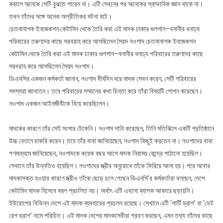
করালে অনেকে সেটি বুঝতে পারেন না। এটি সেবনের পর অনেকের স্বাভাবিক জ্ঞান থাকে না।
তখন তাঁদের সঙ্গে অনেক অপ্রীতিকর ঘটনা ঘটে।
চেতনানাশক ইনজেকশন কেটামিন থেকে তৈরি করা এই মাদক ঢাকার গুলশান–বনানীর ধনাঢ্য
পরিবারের তরুণদের কাছে সরবরাহ করে আসছিলেন সৈয়দ নওশাদ চেতনানাশক ইনজেকশন
কেটামিন থেকে তৈরি করা এই মাদক ঢাকার গুলশান–বনানীর ধনাঢ্য পরিবারের তরুণদের কাছে
সরবরাহ করে আসছিলেন সৈয়দ নওশাদ।
ডিএনসির একজন কর্মকর্তা জানান, নওশাদ দীর্ঘদিন ধরে মাদক সেবন করেন, সেটি পরিবারের
সদস্যরা জানতেন। তবে পরিবারের সম্মানের কথা চিন্তা করে তাঁরা বিষয়টি গোপন করেছেন।
নওশাদ একজন আইনজীবীকে বিয়ে করেছিলেন।
মাদকের কারণে তাঁর সেই সংসার টেকেনি। নওশাদ দাবি করেছেন, তিনি মতিঝিলে একটি প্রতিষ্ঠানে
উচ্চ বেতনে চাকরি করেন। তবে তাঁর বাবা জানিয়েছেন, নওশাদ কিছুই করতেন না। নওশাদের বাবা
গণমাধ্যমে জানিয়েছেন, নওশাদকে কয়েক বছর আগে মাদক নিরাময় কেন্দ্রে পাঠানো হয়েছিল।
সেখানে তাঁর উন্নতিও হয়েছিল। নওশাদের স্ত্রীর অনুরোধে তাঁকে ফিরিয়ে আনা হয়। পরে আবার
মাদকাসক্ত হওয়ার কারণে স্ত্রীও তাঁকে ছেড়ে চলে গেছেন ডিএনসি’র কর্মকর্তারা বলছেন, দেশে
কেটামিন মাদক হিসেবে বহুল প্রচলিত নয়। অর্থাৎ এটি এখনো ব্যাপক আকারে ছড়ায়নি।
ইউরোপের বিভিন্ন দেশে এই মাদক ব্যবহারের প্রচলন রয়েছে। সেখানে এটি ‘পার্টি ড্রাগ’ বা ‘ডেট
রেপ ড্রাগ’ নামে পরিচিত। এই মাদক দেশের মাদকসেবীরা গ্রহণ করছেন, এমন তথ্য তাঁদের কাছে