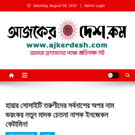
Skip
Saturday, August 08, 2026
Admin Login
to
content
আমরা প্রশাসনের পক্ষে প্রতিপক্ষ নই
হায়ার সোসাইটি তরুণীদের সর্বনাশের অপর নাম
ভয়ংকর নতুন মাদক চেতনা নাশক ইনজেকন
কেটামিন!