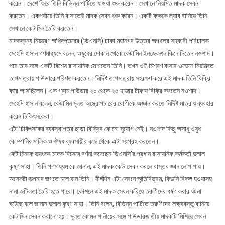
করেন। দেশে ফিরে তিনি বিভিন্ন পার্টিতে যাওয়া শুরু করেন। সেখানে নিয়মিত মাদক সেবন
করতেন। একপর্যায়ে তিনি বাসাতেই মাদক সেবন শুরু করেন। একটি কক্ষকে ল্যাব বানিয়ে তিনি
সেখানে কেটামিন তৈরি করতেন।
মাদকদ্রব্য নিয়ন্ত্রণ অধিদপ্তরের (ডিএনসি) ঢাকা মহানগর উত্তর অঞ্চলের সহকারী পরিচালক
মেহেদি হাসান গণমাধ্যমে বলেন, ওষুধের দোকান থেকে কেটামিন ইনজেকশন কিনে নিতেন নওশাদ।
পরে তার সঙ্গে একটি বিশেষ রাসায়নিক মেশাতেন তিনি। তখন ওই মিশ্রণ বাসার ওভেনে নিয়ন্ত্রিত
তাপমাত্রায় পাউডারে পরিণত করতেন। নির্দিষ্ট তাপমাত্রায় সংরক্ষণ করে এই মাদক তিনি বিক্রি
করে আসছিলেন। এক গ্রাম পাউডার ২০ থেকে ২৫ হাজার টাকায় বিক্রি করতেন নওশাদ।
মেহেদি হাসান বলেন, কেটামিন মূলত অস্ত্রোপচারের রোগীকে অজ্ঞান করতে নির্দিষ্ট মাত্রায় ব্যবহার
করেন চিকিৎসকেরা।
এটা চিকিৎসকের ব্যবস্থাপত্র ছাড়া বিক্রির কোনো সুযোগ নেই। নওশাদ কিছু অসাধু ওষুধ
কোম্পানির মালিক ও ঔষধ ব্যবসায়ীর কাছ থেকে এটা সংগ্রহ করতেন।
কেটামিনকে ভয়ংকর মাদক হিসেবে বর্ণনা করেছেন ডিএনসি’র প্রধান রাসায়নিক কর্মকর্তা দুলাল
কৃষ্ণ সাহা। তিনি গণমাধ্যম কে জানান, এই মাদক কেউ সেবন করলে বাস্তব জ্ঞান লোপ পায়।
অনেকটা কল্পনার জগতে চলে যান তিনি। দীর্ঘদিন এটা সেবনে স্মৃতিবিভ্রম, কিডনি বিকল হওয়াসহ
নানা জটিলতা তৈরি হতে পারে। কৌশলে এই মাদক সেবন করিয়ে তরুণীদের ধর্ষণ করার ঘটনা
ঘটেছে বলে জানান দুলাল কৃষ্ণ সাহা। তিনি বলেন, বিভিন্ন পার্টিতে তরুণীদের লক্ষ্যবস্তু বানিয়ে
কেটামিন সেবন করানো হয়। মূলত কোমল পানীয়ের সঙ্গে পাউডারজাতীয় মাদকটি মিশিয়ে সেবন