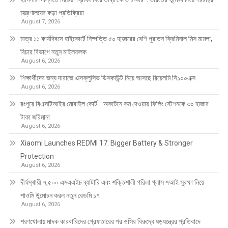
মন্ত্রণালয়ের কড়া প্রতিক্রিয়া
August 7, 2026
মাত্র ১১ কার্যদিবসে হাইকোর্টে নিষ্পত্তি ৫০ হাজারের বেশি পুরাতন ক্রিমিনাল মিস মামলা,
বিচার বিভাগে নতুন মাইলফলক
August 6, 2026
শিক্ষার্থীদের জন্য দারাজে এক্সক্লুসিভ ডিসকাউন্ট নিয়ে আসছে রিয়েলমি সি১০০এক্স
August 6, 2026
রংপুরে বিএসটিআইর মোবাইল কোর্ট : অকটেনে কম দেওয়ায় ফিলিং স্টেশনকে ৩০ হাজার
টাকা জরিমানা
August 6, 2026
Xiaomi Launches REDMI 17: Bigger Battery & Stronger
Protection
August 6, 2026
দীর্ঘস্থায়ী ৭,৫০০ এমএএইচ ব্যাটারি এবং শক্তিশালী গরিলা গ্লাস ৭আই সুরক্ষা নিয়ে
শাওমি উন্মোচন করল নতুন রেডমি ১৭
August 6, 2026
শরণখোলায় মাদক কারবারিদের গ্রেফতারের পর ওসির বিরুদ্ধে ষড়যন্ত্রের প্রতিবাদে