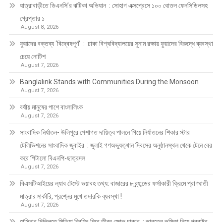
যাত্রাবাড়ীতে ডিএনসি’র ঝটিকা অভিযান : সোহাগ এক্সপ্রেসে ১০০ বোতল ফেনসিডিলসহ
গ্রেপ্তার ১
August 8, 2026
ফুয়াদের বক্তব্য ‘বিদ্বেষপূর্ণ’ : ঢাকা বিশ্ববিদ্যালয়ের সুনাম রক্ষায় ফুয়াদের বিরুদ্ধে ব্যবস্থা
চেয়ে নোটিশ
August 7, 2026
Banglalink Stands with Communities During the Monsoon
August 7, 2026
বর্ষায় মানুষের পাশে বাংলালিংক
August 7, 2026
সাংবাদিক নির্যাতন- উলিপুরে পেশাগত দায়িত্ব পালনে গিয়ে নির্যাতনের শিকার স্টার
টেলিভিশনের সাংবাদিক জুবাইর : জুলাই গণঅভ্যুত্থান দিবসের অনুষ্ঠানস্থল থেকে টেনে বের
করে পিটালো বিএনপি-ছাত্রদল
August 7, 2026
বিএসটিআইয়ের ল্যাব টেস্টে ভয়াবহ তথ্য: বাজারের ৮ ব্র্যান্ডের ফর্সাকারী ক্রিমে প্রাণঘাতী
মাত্রার মার্কারি, প্রশ্নের মুখে তদারকি ব্যবস্থা !
August 7, 2026
হাসিনার দিল্লিতে মিডিয়া ব্রিফিং ঘিরে তীব্র ক্ষোভ ঢাকার : ভারতের ভূমিকা নিয়ে পররাষ্ট্র