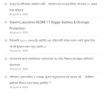
রংপুরে বিএসটিআইর মোবাইল কোর্ট : অকটেনে কম দেওয়ায় ফিলিং স্টেশনকে ৩০ হাজার
টাকা জরিমানা
August 6, 2026
Xiaomi Launches REDMI 17: Bigger Battery & Stronger
Protection
August 6, 2026
দীর্ঘস্থায়ী ৭,৫০০ এমএএইচ ব্যাটারি এবং শক্তিশালী গরিলা গ্লাস ৭আই সুরক্ষা নিয়ে
শাওমি উন্মোচন করল নতুন রেডমি ১৭
August 6, 2026
শরণখোলায় মাদক কারবারিদের গ্রেফতারের পর ওসির বিরুদ্ধে ষড়যন্ত্রের প্রতিবাদে
মানববন্ধন
August 6, 2026
স্মার্টফোন, অ্যালগরিদম ও গণতন্ত্র: জুলাই অভ্যুত্থানের দুই বছরের পাঠ : ডিজিটাল
প্ল্যাটফর্ম কীভাবে বদলে দিচ্ছে রাজনীতি ?
August 6, 2026