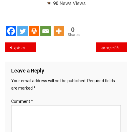
90
News Views
0
Shares
Post
হায়ার সোসাইটি তরুণীদের সর্বনাশের অপর নাম ভয়ংকর নতুন মাদক চেতনা নাশক ইনজেকন কেটামিন!
২৪ বছর পালিয়ে থাকা যাবতজীবন সাজাপ্রাপ্ত আসামিকে গ্রেপ্তার করেছে র‍্যাব
navigation
Leave a Reply
Your email address will not be published.
Required fields
are marked
*
Comment
*