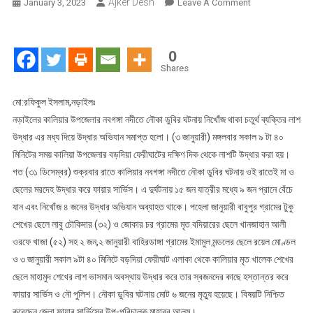
Ajker Desh
On
January 3, 2023
Leave A Comment
অতিরিক্ত
যাত্রীবহনে
নবগঙ্গা
0
নদীতে
Shares
নৌকা
ডুবির
মো:রফিকুল ইসলাম,নড়াইলঃ
ঘটনায়
নড়াইলের কালিয়ার উপজেলার নবগঙ্গা নদীতে নৌকা ডুবির ঘটনায় নিখোঁজ থাকা চতুর্থ ব্যক্তির লাশ
চতুর্থ
উদ্ধার এর মধ্য দিয়ে উদ্ধার অভিযান সমাপ্ত হলো। (৩ জানুয়ারী) মঙ্গলবার সকাল ৯ টা ৪০
লাশ
মিনিটের সময় কালিয়া উপজেলার বড়দিয়া ফেরীঘাটের দক্ষিণ দিক থেকে লাশটি উদ্ধার করা হয়।
উদ্ধার,সমাপ্ত
গত (৩১ ডিসেম্বর) শুক্রবার রাতে কালিয়ার নবগঙ্গা নদীতে নৌকা ডুবির ঘটনায় ওই রাতেই মা ও
হল
ছেলের মরদেহ উদ্ধার করে ফায়ার সার্ভিস। এ দুর্ঘটনায় ১৫ জন যাত্রীর মধ্যে ৯ জন প্রানে বেঁচে
উদ্ধার
যান এবং নিখোঁজ ৪ জনের উদ্ধার অভিযান অব্যাহত থাকে। পহেলা জানুয়ারী বাবুপুর গ্রামের টুকু
অভিযান
শেখের ছেলে লাবু চৌকিদার (৩২) ও জোকার চর গ্রামের মৃত বদিয়ারের ছেলে খানজাহান আলী
ওরফে খাজা (৫২) সহ ২ জন,২ জানুয়ারী বাহিরডাঙ্গা গ্রামের ইমামুল মন্ডলের ছেলে রয়েল মোণ্ডল
ও ৩ জানুয়ারী সকাল ৯টা ৪০ মিনিটে বড়দিয়া ফেরীঘাট এলাকা থেকে কালিয়ার মৃত খালেক শেখের
ছেলে মাহামুদ শেখের লাশ ভাসমান অবস্থায় উদ্ধার করে তার স্বজনদের কাছে হস্তান্তর করে
ফায়ার সার্ভিস ও নৌ পুলিশ। নৌকা ডুবির ঘটনায় মোট ৬ জনের মৃত্যু হয়েছে। বিষয়টি নিশ্চিত
করেছেন,জেলা ফায়ার সার্ভিসের উপ-পরিচালক মাহাবুব আলম।