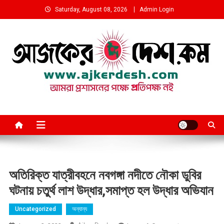
Skip
Saturday, August 08, 2026
Admin Login
to
content
আমরা প্রশাসনের পক্ষে প্রতিপক্ষ নই
অতিরিক্ত যাত্রীবহনে নবগঙ্গা নদীতে নৌকা ডুবির
ঘটনায় চতুর্থ লাশ উদ্ধার,সমাপ্ত হল উদ্ধার অভিযান
Uncategorized
অন্যান্য