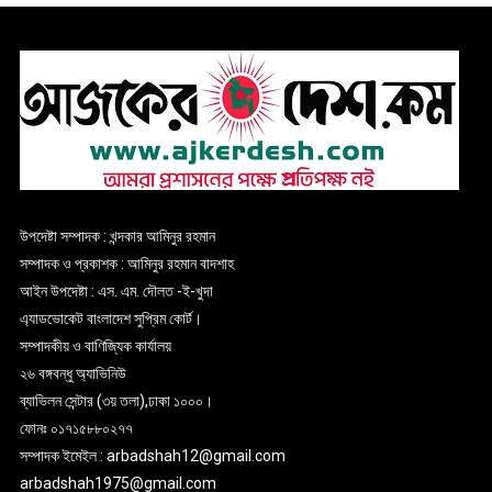
উপদেষ্টা সম্পাদক : খন্দকার আমিনুর রহমান
সম্পাদক ও প্রকাশক : আমিনুর রহমান বাদশাহ
আইন উপদেষ্টা : এস. এম. দৌলত -ই-খুদা
এ্যাডভোকেট বাংলাদেশ সুপ্রিম কোর্ট।
সম্পাদকীয় ও বাণিজ্যিক কার্যালয়
২৬ বঙ্গবন্ধু অ্যাভিনিউ
ব্যাভিলন সেন্টার (৩য় তলা),ঢাকা ১০০০।
ফোনঃ ০১৭১৫৮৮০২৭৭
সম্পাদক ইমেইল : arbadshah12@gmail.com
arbadshah1975@gmail.com