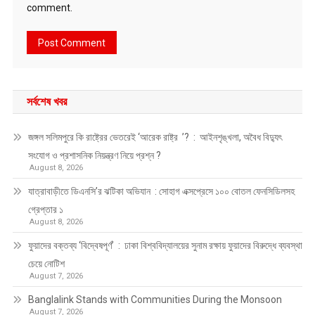
comment.
সর্বশেষ খবর
জঙ্গল সলিমপুরে কি রাষ্ট্রের ভেতরেই ‘আরেক রাষ্ট্র ’? : আইনশৃঙ্খলা, অবৈধ বিদ্যুৎ
সংযোগ ও প্রশাসনিক নিয়ন্ত্রণ নিয়ে প্রশ্ন ?
August 8, 2026
যাত্রাবাড়ীতে ডিএনসি’র ঝটিকা অভিযান : সোহাগ এক্সপ্রেসে ১০০ বোতল ফেনসিডিলসহ
গ্রেপ্তার ১
August 8, 2026
ফুয়াদের বক্তব্য ‘বিদ্বেষপূর্ণ’ : ঢাকা বিশ্ববিদ্যালয়ের সুনাম রক্ষায় ফুয়াদের বিরুদ্ধে ব্যবস্থা
চেয়ে নোটিশ
August 7, 2026
Banglalink Stands with Communities During the Monsoon
August 7, 2026