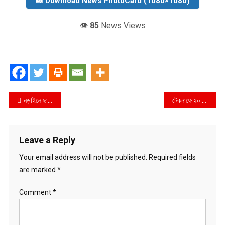
📸 Download News PhotoCard (1080×1080)
👁️
85
News Views
Post
নড়াইলে ছাত্রলীগের ৭৫তম প্রতিষ্ঠাবার্ষিকী উপলক্ষে নানা আয়োজন
টেকনাফে ২০ হাজার পিস ইয়াবা সহ সিএনজি চালক গ্রেফতার
navigation
Leave a Reply
Your email address will not be published.
Required fields
are marked
*
Comment
*