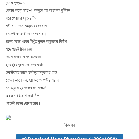
বুকের শূন্যতায়।
ফেরার জন্যে তার-ও মনজুড়ে হয় আচানক ঘুর্ণিঝড়
পরে প্রেমের সুতোর টান।
শরীরে থাকেনা অনুভবের খেয়াল
মনকেই কাছে টানে সে আবার।
জলের মতো শব্দের নিখুঁত বুননে অনুভবের নির্যাশ
শব্দে শব্দেই চিনে নেয়
ফেলে যাওয়া মনের অভ্যেস।
ছুঁয়ে ছুঁয়ে খুলে দেয় বদ্ধ দুয়ার
ডুবসাঁতারে ভাসে দুর্দান্ত অনুভবের ঢেউ
তোলে আলোড়ন, হয় অমোঘ গভীর প্রনয়।
মন যমুনায় হয় জলের তোলপাড়!
এ যেনো ফিরে পাওয়া ঠিক
ষোড়শী মনের যৌবন তার।
বিজ্ঞাপন