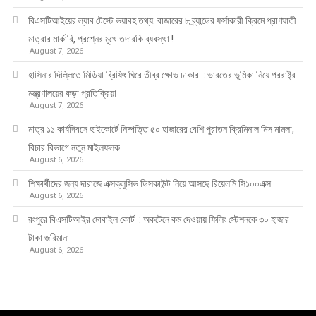
বিএসটিআইয়ের ল্যাব টেস্টে ভয়াবহ তথ্য: বাজারের ৮ ব্র্যান্ডের ফর্সাকারী ক্রিমে প্রাণঘাতী
মাত্রার মার্কারি, প্রশ্নের মুখে তদারকি ব্যবস্থা !
August 7, 2026
হাসিনার দিল্লিতে মিডিয়া ব্রিফিং ঘিরে তীব্র ক্ষোভ ঢাকার : ভারতের ভূমিকা নিয়ে পররাষ্ট্র
মন্ত্রণালয়ের কড়া প্রতিক্রিয়া
August 7, 2026
মাত্র ১১ কার্যদিবসে হাইকোর্টে নিষ্পত্তি ৫০ হাজারের বেশি পুরাতন ক্রিমিনাল মিস মামলা,
বিচার বিভাগে নতুন মাইলফলক
August 6, 2026
শিক্ষার্থীদের জন্য দারাজে এক্সক্লুসিভ ডিসকাউন্ট নিয়ে আসছে রিয়েলমি সি১০০এক্স
August 6, 2026
রংপুরে বিএসটিআইর মোবাইল কোর্ট : অকটেনে কম দেওয়ায় ফিলিং স্টেশনকে ৩০ হাজার
টাকা জরিমানা
August 6, 2026