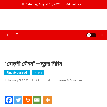
Skip
Saturday, August 08, 2026
Admin Login
to
content
আমরা প্রশাসনের পক্ষে প্রতিপক্ষ নই
“ষোড়শী যৌবন”—সুনন্দা শিরিন
Uncategorized
অন্যান্য
Ajker Desh
On
January 5, 2023
Leave A Comment
“ষোড়শী
যৌবন”—
সুনন্দা
শিরিন