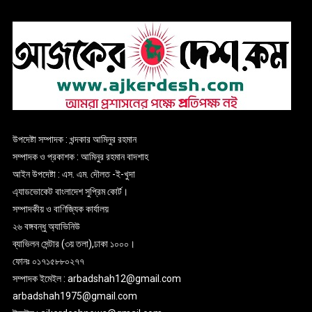
উপদেষ্টা সম্পাদক : খন্দকার আমিনুর রহমান
সম্পাদক ও প্রকাশক : আমিনুর রহমান বাদশাহ
আইন উপদেষ্টা : এস. এম. দৌলত -ই-খুদা
এ্যাডভোকেট বাংলাদেশ সুপ্রিম কোর্ট।
সম্পাদকীয় ও বাণিজ্যিক কার্যালয়
২৬ বঙ্গবন্ধু অ্যাভিনিউ
ব্যাভিলন সেন্টার (৩য় তলা),ঢাকা ১০০০।
ফোনঃ ০১৭১৫৮৮০২৭৭
সম্পাদক ইমেইল : arbadshah12@gmail.com
arbadshah1975@gmail.com