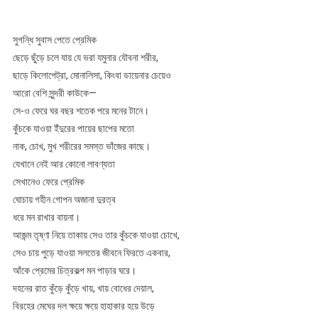
সুগন্ধি সুবাস পেতে প্রেমিক
ছেড়ে ছুঁড়ে চলে যায় যে ভরা যমুনার যৌবনা শরীর,
ছাড়ে কিলোপেট্রা, মোনালিসা, কিংবা ডায়েনার চেয়েও
আরো বেশি সুন্দরী কাউকে—
সে-ও ফেরে ঘর বছর শতেক পরে মনের টানে।
কুঁচকে যাওয়া ইঁদুরের পায়ের ছাপের মতো
নাক, চোখ, মুখ শরীরের সমস্ত ভাঁজের কাছে।
যেখানে নেই আর কোনো লাবণ্যতা
সেখানেও ফেরে প্রেমিক
ঘোচায় গহীন গোপন অজানা দুরত্ব
ধরে মন রাখার বায়না।
আজন্ম তৃষ্ণা নিয়ে তাকায় সেও তার কুঁচকে যাওয়া চোখে,
সেও চায় পুড়ে যাওয়া সলতের জীবনে ফিরতে একবার,
আঁকে প্রেমের চিত্রকল্প মন পাড়ার ঘরে।
দহনের রাত কুঁড়ে কুঁড়ে খায়, খায় বোধের দেয়াল,
বিরহের মেঘের দল ক্ষয়ে ক্ষয়ে হাহাকার হয়ে উড়ে