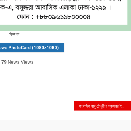
বিজ্ঞাপন
ews PhotoCard (1080×1080)
79
News Views
সাংবাদিক বাবু চৌধুরী’র শ্বশুরের ইন্তেকালঃ বিএমএসএস’র শোক প্রকাশ