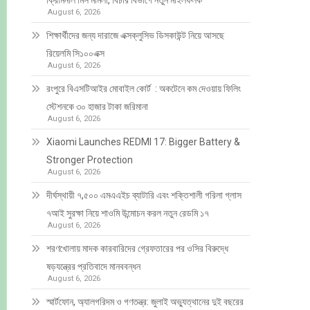
ক্রিমিনাল মিস মামলা, বিচার বিভাগে নতুন মাইলফলক
August 6, 2026
শিক্ষার্থীদের জন্য দারাজে এক্সক্লুসিভ ডিসকাউন্ট নিয়ে আসছে
রিয়েলমি সি১০০এক্স
August 6, 2026
রংপুরে বিএসটিআইর মোবাইল কোর্ট : অকটেনে কম দেওয়ায় ফিলিং
স্টেশনকে ৩০ হাজার টাকা জরিমানা
August 6, 2026
Xiaomi Launches REDMI 17: Bigger Battery &
Stronger Protection
August 6, 2026
দীর্ঘস্থায়ী ৭,৫০০ এমএএইচ ব্যাটারি এবং শক্তিশালী গরিলা গ্লাস
৭আই সুরক্ষা নিয়ে শাওমি উন্মোচন করল নতুন রেডমি ১৭
August 6, 2026
শরণখোলায় মাদক কারবারিদের গ্রেফতারের পর ওসির বিরুদ্ধে
ষড়যন্ত্রের প্রতিবাদে মানববন্ধন
August 6, 2026
স্মার্টফোন, অ্যালগরিদম ও গণতন্ত্র: জুলাই অভ্যুত্থানের দুই বছরের