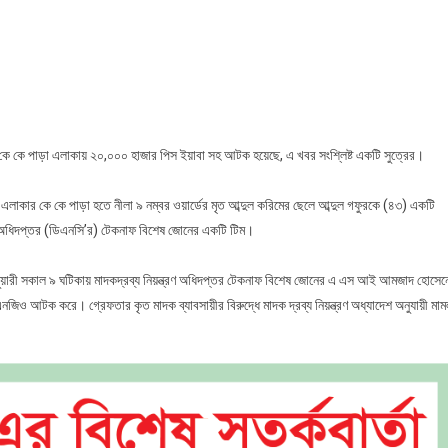
নাফে
র
া
নজি
কে কে পাড়া এলাকায় ২০,০০০ হাজার পিস ইয়াবা সহ আটক হয়েছে, এ খবর সংশ্লিষ্ট একটি সুত্রের।
ক
ফতার
এলাকার কে কে পাড়া হতে নীলা ৯ নম্বর ওয়ার্ডের মৃত আব্দুল করিমের ছেলে আব্দুল গফুরকে (৪৩) একটি
্রণ অধিদপ্তর (ডিএনসি’র) টেকনাফ বিশেষ জোনের একটি টিম।
ানুয়ারী সকাল ৯ ঘটিকায় মাদকদ্রব্য নিয়ন্ত্রণ অধিদপ্তর টেকনাফ বিশেষ জোনের এ এস আই আমজাদ হোসেন
জিও আটক করে। গ্রেফতার কৃত মাদক ব্যাবসায়ীর বিরুদ্ধে মাদক দ্রব্য নিয়ন্ত্রণ অধ্যাদেশ অনুযায়ী মাম