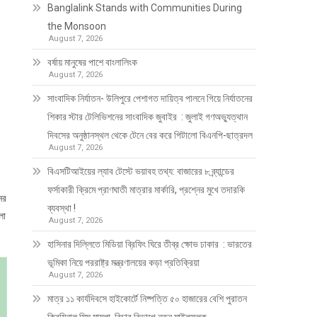
Banglalink Stands with Communities During
the Monsoon
August 7, 2026
বর্ষায় মানুষের পাশে বাংলালিংক
August 7, 2026
সাংবাদিক নির্যাতন- উলিপুরে পেশাগত দায়িত্ব পালনে গিয়ে নির্যাতনের
শিকার স্টার টেলিভিশনের সাংবাদিক জুবাইর : জুলাই গণঅভ্যুত্থান
দিবসের অনুষ্ঠানস্থল থেকে টেনে বের করে পিটালো বিএনপি-ছাত্রদল
August 7, 2026
বিএসটিআইয়ের ল্যাব টেস্টে ভয়াবহ তথ্য: বাজারের ৮ ব্র্যান্ডের
ফর্সাকারী ক্রিমে প্রাণঘাতী মাত্রার মার্কারি, প্রশ্নের মুখে তদারকি
ের
ব্যবস্থা !
লা
August 7, 2026
হাসিনার দিল্লিতে মিডিয়া ব্রিফিং ঘিরে তীব্র ক্ষোভ ঢাকার : ভারতের
ভূমিকা নিয়ে পররাষ্ট্র মন্ত্রণালয়ের কড়া প্রতিক্রিয়া
August 7, 2026
মাত্র ১১ কার্যদিবসে হাইকোর্টে নিষ্পত্তি ৫০ হাজারের বেশি পুরাতন