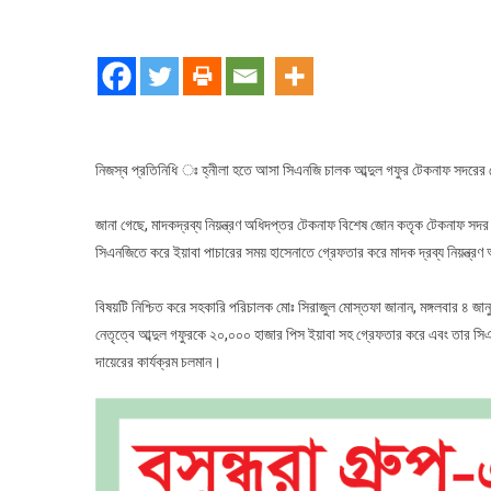
টেক
২০
হাজা
পিস
ইয়াব
সহ
সিএ
নিজস্ব প্রতিনিধি ঃ হ্নীলা হতে আসা সিএনজি চালক আব্দুল গফুর টেকনাফ সদরের 
চাল
গ্রে
জানা গেছে, মাদকদ্রব্য নিয়ন্ত্রণ অধিদপ্তর টেকনাফ বিশেষ জোন কতৃক টেকনাফ সদর 
সিএনজিতে করে ইয়াবা পাচারের সময় হাসেনাতে গ্রেফতার করে মাদক দ্রব্য নিয়ন্ত
বিষয়টি নিশ্চিত করে সহকারি পরিচালক মোঃ সিরাজুল মোস্তফা জানান, মঙ্গলবার ৪ জ
নেতৃত্বে আব্দুল গফুরকে ২০,০০০ হাজার পিস ইয়াবা সহ গ্রেফতার করে এবং তার সিএন
দায়েরের কার্যক্রম চলমান।