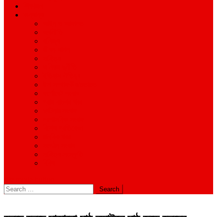
শিক্ষাঙ্গন
অন্যান্য
আইন ও আদালত
অর্থনীতি
বানিজ্য
জীবন-যাপন
সাহিত্য
অনিয়ম-দুর্নীতি
ইতিহাস ঐতিহ্য
উপ-সম্পাদকীয়/মতামত
কর্পোরেট সংবাদ
গ্রাম বাংলার খবর
দুর্ঘটনার সংবাদ
প্রশাসনিক সংবাদ
বিশেষ প্রতিবেদন
মানবিক খবর
সংগঠন সংবাদ
সাহিত্য-সংস্কৃতি
বিবিধ
site mode button
Search
for: