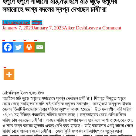
হলুদে হলুদে সাজানো মাঠ,নড়াইলে মাঠ জুড়ে হলুদের
সমারোহে ভাগ্য বদলের স্বপ্ন দেখছেন চাষী’রা
Uncategorized
বানিজ্য
on
January 7, 2023
January 7, 2023
Ajker Desh
Leave a Comment
হলুদে
হলুদে
সাজানো
মাঠ,নড়াই
মাঠ
জুড়ে
হলুদের
সমারোহে
ভাগ্য
বদলের
স্বপ্ন
মো:রফিকুল ইসলাম,নড়াইলঃ
দেখছেন
নড়াইলে মাঠ জুড়ে হলুদের সমারোহে স্বপ্ন দেখছেন চাষী’রা। দিগন্ত বিস্তৃত হলুদে
চাষী’রা
ছেয়ে গেছে নড়াইলের ফসলি মাঠ,চারদিকে হলুদের সমারোহ। আবহাওয়া অনুকূলে থাকায়
জেলার তিনটি উপজেলায় এবার সরিষার ব্যাপক আবাদ হয়েছে। উচ্চ ফলনশীল বারি সরিষা
১৪,১৭ সহ বিভিন্ন প্রজাতির সরিষার আবাদ হচ্ছে। লক্ষ্যমাত্রার চেয়ে বেশি জমিতে
সরিষা চাষ করেছেন চাষী’রা। এবছর সরিষায় বাম্পার ফলন হবে বলে আশা তাদের,তবে সেচ
ও সারে অন্য বছরের তুলনায় এবছর বেশি ব্যয় হয়েছে। তাই বাজারদাম একটু ভালো পেলে
সরিষা চাষে লাভবান হবেন চাষী’রা। জেলা কৃষি সম্প্রসারণ অধিদপ্তর সূত্রে জানা