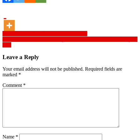
Post
সেনাবাহিনীর বার্ষিক শীতকালীন মহড়া-২০২২-২৩ সমাপ্ত
চিত্রা’র পাড়ের চিত্র জাদুকর এসএম সুলতান,আজ থেকে নড়াইলে ১৪ দিনব্যাপী ‘সুলতান
navigation
মেলা’
Leave a Reply
Your email address will not be published.
Required fields are
marked
*
Comment
*
Name
*