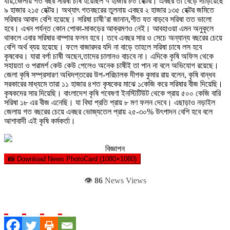
যায়,জেলায় গত বছর সরিষা চাষ হয়েছিল ৭ হাজার ৮০ হেক্টর। এবছর তা বেড়ে দাড়িয়েছে
৯ হাজার ২১৫ হেক্টর। অথ্যাৎ গতবছরের তুলনায় এবছর ২ হাজার ১৩৫ হেক্টর জমিতে
সরিষার আবাদ বেশি হয়েছে। সরিষা চাষী’রা জানান,শীত যত বাড়বে সরিষা তত ভালো
হবে। এখন পর্যন্ত কোন পোকা-মাকড়ের আক্রমণও নেই। আবহাওয়া এমন অনুকূলে
থাকলে এবার সরিষার বাম্পার ফলন হবে। তবে এবছর সার ও সেচে অন্যান্য বছরের চেয়ে
বেশি অর্থ ব্যয় হয়েছে। ফলে বাজারদর যদি না বাড়ে তাহলে সরিষা চাষে লস হবে
কৃষকের। যারা বর্গা চাষী অছেন,তাদের চালানও বাচবে না। এদিকে কৃষি অফিস থেকে
সহায়তা ও পরামর্শ কেউ কেউ পেলেও অনেক চাষীই তা পান না বলে অভিযোগ রয়েছে।
জেলা কৃষি সম্প্রসারণ অধিদপ্তরের উপ-পরিচালক দীপক কুমার রায় বলেন, কৃষি বান্ধব
সরকারের মাধ্যমে তারা ১১ হাজার ৪শত কৃষকের মাঝে ১কেজি করে সরিষার বীজ দিয়েছি।
কৃষকদের সার দিয়েছি। বাংলাদেশ কৃষি গবেষণা ইনস্টিটিউট থেকে প্রায় ৫০০ কেজি বারি
সরিষা ১৮ এর বীজ এনেছি। যা বিঘা প্রতি প্রায় ৮ মণ ফলন দেবে। এছাড়াও নড়াইল
জেলায় গত বছরের চেয়ে এবছর ভোজ্যতেল প্রায় ২৫-৩০% উৎপাদন বেশি হবে বলে
আশাবাদী এই কৃষি কর্মকর্তা।
বিজ্ঞাপন
📸 Download News PhotoCard (1080×1080)
👁️
86
News Views