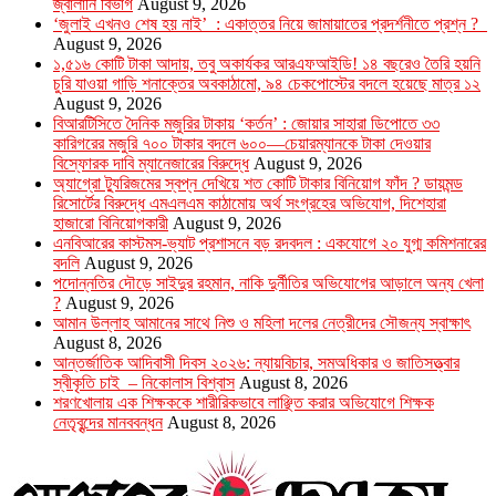
জ্বালানি বিভাগ
August 9, 2026
‘জুলাই এখনও শেষ হয় নাই’ : একাত্তর নিয়ে জামায়াতের প্রদর্শনীতে প্রশ্ন ?
August 9, 2026
১,৫১৬ কোটি টাকা আদায়, তবু অকার্যকর আরএফআইডি! ১৪ বছরেও তৈরি হয়নি
চুরি যাওয়া গাড়ি শনাক্তের অবকাঠামো, ৯৪ চেকপোস্টের বদলে হয়েছে মাত্র ১২
August 9, 2026
বিআরটিসিতে দৈনিক মজুরির টাকায় ‘কর্তন’ : জোয়ার সাহারা ডিপোতে ৩৩
কারিগরের মজুরি ৭০০ টাকার বদলে ৬০০—চেয়ারম্যানকে টাকা দেওয়ার
বিস্ফোরক দাবি ম্যানেজারের বিরুদ্ধে
August 9, 2026
অ্যাগ্রো ট্যুরিজমের স্বপ্ন দেখিয়ে শত কোটি টাকার বিনিয়োগ ফাঁদ ? ডায়মন্ড
রিসোর্টের বিরুদ্ধে এমএলএম কাঠামোয় অর্থ সংগ্রহের অভিযোগ, দিশেহারা
হাজারো বিনিয়োগকারী
August 9, 2026
এনবিআরের কাস্টমস-ভ্যাট প্রশাসনে বড় রদবদল : একযোগে ২০ যুগ্ম কমিশনারের
বদলি
August 9, 2026
পদোন্নতির দৌড়ে সাইদুর রহমান, নাকি দুর্নীতির অভিযোগের আড়ালে অন্য খেলা
?
August 9, 2026
আমান উল্লাহ আমানের সাথে নিশু ও মহিলা দলের নেত্রীদের সৌজন্য স্বাক্ষাৎ
August 8, 2026
আন্তর্জাতিক আদিবাসী দিবস ২০২৬: ন্যায়বিচার, সমঅধিকার ও জাতিসত্ত্বার
স্বীকৃতি চাই – নিকোলাস বিশ্বাস
August 8, 2026
শরণখোলায় এক শিক্ষককে শারীরিকভাবে লাঞ্ছিত করার অভিযোগে শিক্ষক
নেতৃবৃন্দের মানববন্ধন
August 8, 2026