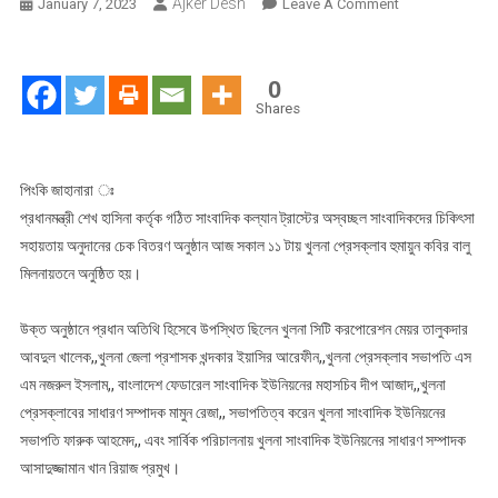
Ajker Desh
On
January 7, 2023
Leave A Comment
খুলনায়
সাংবাদিক
কল্যান
0
ট্রাস্টের
Shares
অনুদানের
চেক
বিতরণ
পিংকি জাহানারা ঃ
অনুষ্ঠান
প্রধানমন্ত্রী শেখ হাসিনা কর্তৃক গঠিত সাংবাদিক কল্যান ট্রাস্টের অস্বচ্ছল সাংবাদিকদের চিকিৎসা
অনুষ্ঠিত
সহায়তায় অনুদানের চেক বিতরণ অনুষ্ঠান আজ সকাল ১১ টায় খুলনা প্রেসক্লাব হুমায়ুন কবির বালু
মিলনায়তনে অনুষ্ঠিত হয়।
উক্ত অনুষ্ঠানে প্রধান অতিথি হিসেবে উপস্থিত ছিলেন খুলনা সিটি করপোরেশন মেয়র তালুকদার
আবদুল খালেক,,খুলনা জেলা প্রশাসক খন্দকার ইয়াসির আরেফীন,,খুলনা প্রেসক্লাব সভাপতি এস
এম নজরুল ইসলাম,, বাংলাদেশ ফেডারেল সাংবাদিক ইউনিয়নের মহাসচিব দীপ আজাদ,,খুলনা
প্রেসক্লাবের সাধারণ সম্পাদক মামুন রেজা,, সভাপতিত্ব করেন খুলনা সাংবাদিক ইউনিয়নের
সভাপতি ফারুক আহমেদ,, এবং সার্বিক পরিচালনায় খুলনা সাংবাদিক ইউনিয়নের সাধারণ সম্পাদক
আসাদুজ্জামান খান রিয়াজ প্রমুখ।