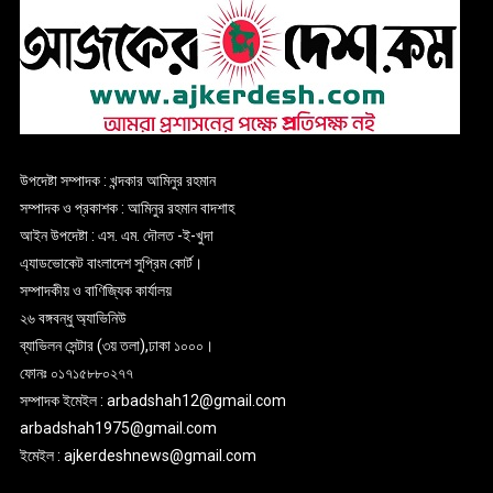
উপদেষ্টা সম্পাদক : খন্দকার আমিনুর রহমান
সম্পাদক ও প্রকাশক : আমিনুর রহমান বাদশাহ
আইন উপদেষ্টা : এস. এম. দৌলত -ই-খুদা
এ্যাডভোকেট বাংলাদেশ সুপ্রিম কোর্ট।
সম্পাদকীয় ও বাণিজ্যিক কার্যালয়
২৬ বঙ্গবন্ধু অ্যাভিনিউ
ব্যাভিলন সেন্টার (৩য় তলা),ঢাকা ১০০০।
ফোনঃ ০১৭১৫৮৮০২৭৭
সম্পাদক ইমেইল : arbadshah12@gmail.com
arbadshah1975@gmail.com
ইমেইল : ajkerdeshnews@gmail.com