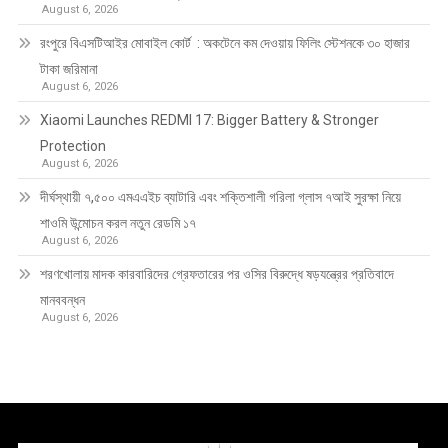
August 6, 2026
রংপুরে বিএসটিআইর মোবাইল কোর্ট : অকটেনে কম দেওয়ায় ফিলিং স্টেশনকে ৩০ হাজার
টাকা জরিমানা
August 6, 2026
Xiaomi Launches REDMI 17: Bigger Battery & Stronger
Protection
August 6, 2026
দীর্ঘস্থায়ী ৭,৫০০ এমএএইচ ব্যাটারি এবং শক্তিশালী গরিলা গ্লাস ৭আই সুরক্ষা নিয়ে
শাওমি উন্মোচন করল নতুন রেডমি ১৭
August 6, 2026
শরণখোলায় মাদক কারবারিদের গ্রেফতারের পর ওসির বিরুদ্ধে ষড়যন্ত্রের প্রতিবাদে
মানববন্ধন
August 6, 2026