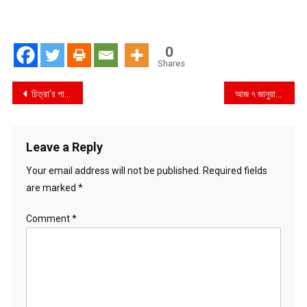
0
Shares
Post
চিত্রা’র পাড়ের চিত্র জাদুকর এসএম সুলতান,আজ থেকে নড়াইলে ১৪ দিনব্যাপী ‘সুলতান মেলা’
আজ ৭ জানুয়ারি,ফেলানী হত্যার এক যুগ
navigation
Leave a Reply
Your email address will not be published.
Required fields
are marked
*
Comment
*