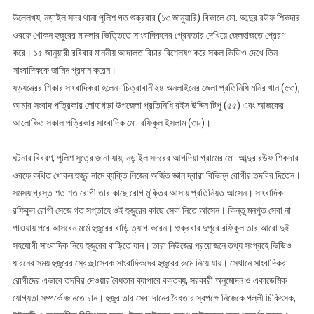
উল্লেখ্য, নড়াইল সদর থানা পুলিশ গত শুক্রবার (১৩ জানুয়ারি) বিকালে মো. আব্দুর রউফ শিকদার
ওরফে খোকন হুজুরের মামলার ভিত্তিতে সাংবাদিকদের গ্রেফতার দেখিয়ে জেলহাজতে প্রেরণ
করে। ১৫ জানুয়ারী রবিবার মাননীয় আদালত বিচার বিশ্লেষণ করে সকল ভিডিও দেখে তিন
সাংবাদিককে জামিন প্রদান করেন।
ষড়যন্ত্রের শিকার সাংবাদিকরা হলেন- চিত্রাবানী২৪ অনলাইনের জেলা প্রতিনিধি মনির খান (৫৩),
আমার সংবাদ পত্রিকার লোহাগড়া উপজেলা প্রতিনিধি রইস উদ্দিন টিপু (৫৫) এবং আজকের
আলোকিত সকাল পত্রিকার সাংবাদিক মো: রফিকুল ইসলাম (৩৮)।
ঘটনার বিবরণ, পুলিশ সুত্রে জানা যায়, নড়াইল সদরের আগদিয়া গ্রামের মো. আব্দুর রউফ শিকদার
ওরফে কথিত খোকন হুজুর নামে ব্যক্তি নিজের অর্জিত জ্ঞান দ্বারা বিভিন্ন রোগীর তদবির দিতেন।
সমস্যাগ্রস্ত শত শত রোগী তার কাছে রোগ মুক্তির আসায় প্রতিনিয়ত আসেন। সাংবাদিক
রফিকুল রোগী সেজে গত সপ্তাহে ওই হুজুরের কাছে সেবা নিতে আসেন। কিন্তু মনপুত সেবা না
পাওয়ায় পরে আসবেন মর্মে হুজুরের বাড়ি ত্যাগ করেন। শুক্রবার দুপুরে রফিকুল তার আরো দুই
সহযোগী সাংবাদিক নিয়ে হুজুরের বাড়িতে যান। তারা নিউজের প্রয়োজনে তথ্য সংগ্রহে ভিডিও
ধারনের সময় হুজুরের স্বেচ্ছাসেবক সাংবাদিকদের হুজুরের রুমে নিয়ে যায়। সেখানে সাংবাদিকরা
রোগীদের এভাবে তদবির দেওয়ার বৈধতার ব্যাপারে বক্তব্য, সরকারী অনুমোদন ও একাডেমিক
যোগ্যতা সম্পর্কে জানতে চান। হুজুর তার সেবা দানের বৈধতার স্বপক্ষে নিজেকে পল্লী চিকিৎসক,