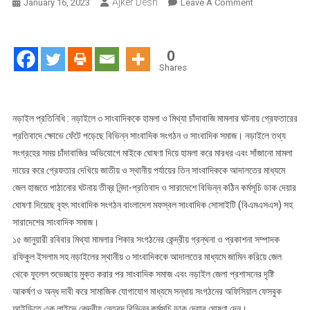
Ajker Desh
On
January 16, 2023
Leave A Comment
নড়াইলে
৩
সাংবাদিকের
0
উপর
Shares
হামলা
ও
মিথ্যা
নড়াইল প্রতিনিধি : নড়াইলে ৩ সাংবাদিককে হামলা ও মিথ্যা চাঁদাবাজি মামলার ঘটনায় গ্রেফতারের
চাঁদাবাজি
প্রতিবাদে ক্ষোভে ফেঁটে পড়েছে বিভিন্ন সাংবাদিক সংগঠন ও সাংবাদিক সমাজ। নড়াইলে তথ্য
মামলার
সংগ্রহের সময় চাঁদাবাজির অভিযোগে মাইকে ঘোষণা দিয়ে হামলা করে মারধর এবং সাঁজানো মামলা
ঘটনায়
দায়ের করে গ্রেফতার দেখিয়ে জাতীয় ও স্থানীয় পর্যায়ের তিন সাংবাদিককে আদালতের মাধ্যমে
নিন্দা
জেল হাজতে পাঠানোর ঘটনায় তীব্র নিন্দা-প্রতিবাদ ও সারাদেশে বিভিন্ন কঠিন কর্মসূচি ডাক দেয়ার
ও
ঘোষণা দিয়েছে বৃহৎ সাংবাদিক সংগঠন বাংলাদেশ মফস্বল সাংবাদিক সোসাইটি (বিএমএসএস) সহ
প্রতিবাদ
সারাদেশের সাংবাদিক সমাজ।
১৫ জানুয়ারী রবিবার মিথ্যা মামলার শিকার সংগঠনের কেন্দ্রীয় গ্রন্থনা ও প্রকাশনা সম্পাদক
রফিকুল ইসলাম সহ নড়াইলের স্থানীয় ৩ সাংবাদিককে আদালতের মাধ্যমে জামিন করিয়ে জেল
থেকে ফুলেল শুভেচ্ছায় মুক্ত করার পর সাংবাদিক সমাজ এবং নড়াইল জেলা প্রশাসনের দৃষ্টি
আকর্ষণ ও অন্ধ দাবী করে সামাজিক যোগাযোগ মাধ্যমে সন্ধায় সংগঠনের অফিসিয়াল ফেসবুক
আইডিতে এক লাইভে কেন্দ্রীয় নেতৃবৃন্দ বিভিন্ন কর্মসূচি ডাক দেয়ার ঘোষণা দেন।