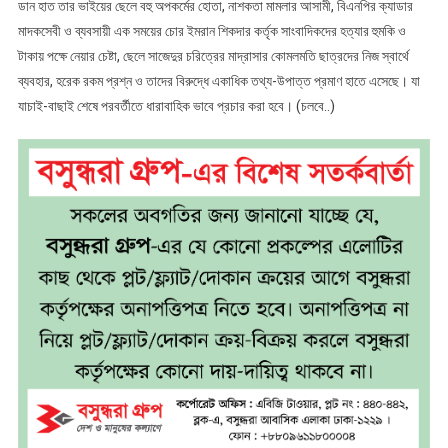
ডান হাত তার ভাইয়ের ছেলে বহু অপকর্মের হোতা, নাশকতা মামলার আসামী, বিএনপির ক্যাডার
মাদকসেবী ও ব্যবসায়ী এক সময়ের চোর ইমরান শিকদার কর্তৃক সাংবাদিকদের হত্যার হুমকি ও
টাকায় পক্ষে নেয়ার চেষ্টা, ছেলে সাজেদুর চরিত্রের মাদ্রাসার কোমলমতি ছাত্রদের নিজ স্বার্থে
ব্যবহার, হরেক রকম প্রশ্ন ও তাদের বিরুদ্ধে একাধিক তথ্য-উপাত্ত প্রমাণ হাতে এসেছে। যা
যাচাই-বাছাই শেষে পরবর্তীতে ধারাবাহিক ভাবে প্রচার করা হবে। (চলবে..)