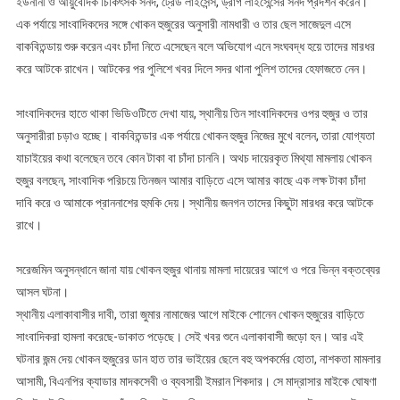
ইউনানী ও আয়ুর্বেদিক চিকিৎসক সনদ, ট্রেড লাইসেন্স, ড্রাগ লাইসেন্সের সনদ প্রদর্শন করেন।
এক পর্যায়ে সাংবাদিকদের সঙ্গে খোকন হুজুরের অনুসারী নামধারী ও তার ছেল সাজেদুল এসে
বাকবিতন্ডায় শুরু করেন এবং চাঁদা নিতে এসেছেন বলে অভিযোগ এনে সংঘবদ্ধ হয়ে তাদের মারধর
করে আটকে রাখেন। আটকের পর পুলিশে খবর দিলে সদর থানা পুলিশ তাদের হেফাজতে নেন।
সাংবাদিকদের হাতে থাকা ভিডিওটিতে দেখা যায়, স্থানীয় তিন সাংবাদিকদের ওপর হুজুর ও তার
অনুসারীরা চড়াও হচ্ছে। বাকবিতন্ডার এক পর্যায়ে খোকন হুজুর নিজের মুখে বলেন, তারা যোগ্যতা
যাচাইয়ের কথা বলেছেন তবে কোন টাকা বা চাঁদা চাননি। অথচ দায়েরকৃত মিথ্যা মামলায় খোকন
হুজুর বলছেন, সাংবাদিক পরিচয়ে তিনজন আমার বাড়িতে এসে আমার কাছে এক লক্ষ টাকা চাঁদা
দাবি করে ও আমাকে প্রাননাশের হুমকি দেয়। স্থানীয় জনগন তাদের কিছুটা মারধর করে আটকে
রাখে।
সরেজমিন অনুসন্ধানে জানা যায় খোকন হুজুর থানায় মামলা দায়েরের আগে ও পরে ভিন্ন বক্তব্যের
আসল ঘটনা।
স্থানীয় এলাকাবাসীর দাবী, তারা জুমার নামাজের আগে মাইকে শোনেন খোকন হুজুরের বাড়িতে
সাংবাদিকরা হামলা করেছে-ডাকাত পড়েছে। সেই খবর শুনে এলাকাবাসী জড়ো হন। আর এই
ঘটনার জন্ম দেয় খোকন হুজুরের ডান হাত তার ভাইয়ের ছেলে বহু অপকর্মের হোতা, নাশকতা মামলার
আসামী, বিএনপির ক্যাডার মাদকসেবী ও ব্যবসায়ী ইমরান শিকদার। সে মাদ্রাসার মাইকে ঘোষণা