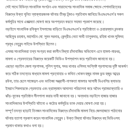
সেই সাথে বিভিন্ন সাংবাদিক সংগঠন এবং সারাদেশের সাংবাদিক সমাজ ক্ষোভে পেশাদারিত্বের
বিরুদ্ধে উক্ত ঘৃনিত ন্যাক্যারজনক ঘটনার তীব্র নিন্দাও প্রতিবাদ জানিয়ে বিএমএসএস’র সকল
কর্মসূচির সাথে একাত্মতা ঘোষণা করে অংশগ্রহন করতে সহমত প্রকাশ করেছে।
নড়াইলে সাংবাদিক রফিকুল ইসলামের বাড়িতে বিএমএসএস’র প্রতিষ্ঠাতা ও চেয়ারম্যান খন্দকার
আছিফুর রহমান, মহাসচিব মো: সুমন সরদার, কেন্দ্রীয় নেতা সাথী তালুকদার, রহিমা খানম সুমিসহ
প্রমূখ নেতৃবৃন্দ লাইভে উপস্থিত ছিলেন।
এসময় সাংবাদিকরা তথ্য সংগ্রহ করা কালীন মিথ্যা চাঁদাবাজির অভিযোগ এনে হামলা-মারধর,
মামলা ও গ্রেফতারের বিরুদ্ধে কয়েকটি ভিডিও উপস্থাপন করে প্রতিবাদ জানানো হয়।
এছাড়া নড়াইল জেলা প্রশাসক, পুলিশ সুপার, সদর থানার ওসিসহ সংশ্লিষ্ট প্রশাসনের দৃষ্টি আকর্ষণ
করে সঠিক তদন্তের মাধ্যমে মামলা প্রত্যাহার ও কথিত খোকন হুজুর নামক ভন্ড হুজুর আব্দুর
রউফ, তার ছেলে সাজেদুল এবং ভাতিজা সন্ত্রাসী-নাশকতা মামলার আসামী বিএনপির ক্যাডার
ইমরান শিকদারকে গ্রেফতার এবং ভ্রাম্যমান আদালত পরিচালনা করে অবৈধ গ্রামডাক্তারি ও
ঝাঁড়-ফুকের প্রতিষ্ঠান সীলগালা করার দাবী জানানো হয়। অন্যথায় নড়াইলে হাজার হাজার
সাংবাদিকদের উপস্থিতি ঘটানো ও কঠোর কর্মসূচির ডাক দেয়ার ঘোষণা দেয়া হয়।
সম্পূর্ণ তদন্ত ছাড়াই তিনজন সাংবাদিকের বিরুদ্ধে চাঁদাবাজি মামলা নিয়ে জেলহাজতে পাঠানোর
ঘটনায় হতাশা প্রকাশ করেন সাংবাদিক নেতৃবৃন্দ। উক্ত মিথ্যা ঘটনার বিরুদ্ধে বহু ভিডিওসহ
প্রমান থাকার কথাও বলা হয়।