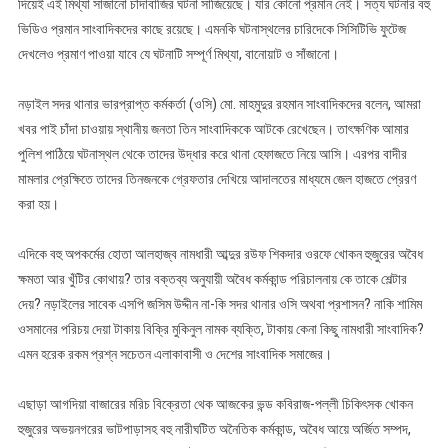
দিয়েই এই মিথ্যা সাজানো চাঁদাবাজির ঘটনা সাজিয়েছে। যার কোনো প্রমান নেই। সত্য ঘটনার বহু
ভিডিও প্রমান সাংবাদিকদের কাছে রয়েছে। এমনকি ঘটনাস্থলের চারিদেকে সিসিটিভি ফুটেজ
দেখলেও প্রমাণ পাওয়া যাবে যে ঘটনাটি সম্পূর্ণ মিথ্যা, বানোয়াট ও সাঁজানো।
নড়াইল সদর থানার ভারপ্রাপ্ত কর্মকর্তা (ওসি) মো. মাহমুদুর রহমান সাংবাদিকদের বলেন, আমরা
খবর পাই চাঁদা চাওয়ায় স্থানীয় জনতা তিন সাংবাদিককে আটকে রেখেছেন। তাৎক্ষণিক আমার
পুলিশ পাঠিয়ে ঘটনাস্থল থেকে তাদের উদ্ধার করে থানা হেফাজতে নিয়ে আসি। এরপর বাদীর
মামলার প্রেক্ষিতে তাদের তিনজনকে গ্রেফতার দেখিয়ে আদালতের মাধ্যমে জেল হাজতে প্রেরণ
করা হয়।
এদিকে বহু অপকর্মের হোতা আলহাজ্ব নামধারী আব্দুর রউফ শিকদার ওরফে খোকন হুজুরের অবৈধ
ক্ষমতা আর খুঁটির কোথায়? তার বক্তব্য অনুযায়ী অবৈধ কর্মকান্ড পরিচালনায় কে তাকে শেল্টার
দেয়? নড়াইলের সাবেক এসপি জসিম উদ্দীন না-কি সদর থানার ওসি অথবা প্রশাসন? নাকি শামিম
ওসমানের পরিচয় দেয়া টাকায় বিক্রি মুকিনুল নামক ব্যক্তি, টাকায় কেনা কিছু নামধারী সাংবাদিক?
এমন হরেক রকম প্রশ্ন সচেতন এলাকাবাসী ও দেশের সাংবাদিক সমাজের।
এছাড়া আগদিয়া বাজারের মরিচ বিক্রেতা থেক আজকের ভন্ড কবিরাজ-পল্লী চিকিৎসক খোকন
হুজুরের অভয়নগরের ভাটপাড়াসহ বহু নারীঘটিত অনৈতিক কর্মকান্ড, অবৈধ আয়ে অর্জিত সম্পদ,