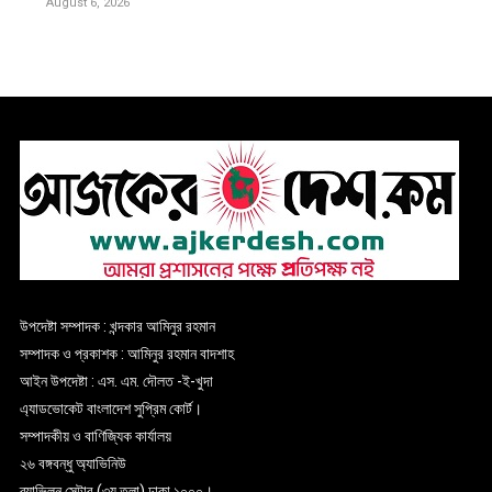
August 6, 2026
উপদেষ্টা সম্পাদক : খন্দকার আমিনুর রহমান
সম্পাদক ও প্রকাশক : আমিনুর রহমান বাদশাহ
আইন উপদেষ্টা : এস. এম. দৌলত -ই-খুদা
এ্যাডভোকেট বাংলাদেশ সুপ্রিম কোর্ট।
সম্পাদকীয় ও বাণিজ্যিক কার্যালয়
২৬ বঙ্গবন্ধু অ্যাভিনিউ
ব্যাভিলন সেন্টার (৩য় তলা),ঢাকা ১০০০।