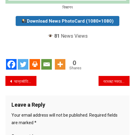
বিজ্ঞাপন
Download News PhotoCard (1080×1080)
81
News Views
0
Shares
Post
আন্তর্জাতিক বানিজ্য মেলায় ভোক্তা অধিদপ্তরের মনিটরিং
শুভেচ্ছা সফরে বাংলাদেশ এসেছে ব্রিটিশ নৌবাহিনীর যুদ্ধজাহাজ
navigation
Leave a Reply
Your email address will not be published.
Required fields
are marked
*