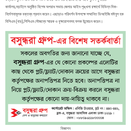
কার্যালয়,নড়াইলে অনুষ্ঠিত বিশেষ অপরাধ সভায় জেলার আইন-শৃঙ্খলা রক্ষার্থে বিভিন্ন দিক-
নির্দেশনামূলক বক্তব্য প্রদান করেন। এছাড়াও পরিদর্শন উপলক্ষে সম্মানিত ডিআইজি মঈনুল হক
বিপিএম (বার),পিপিএম সৌজন্যে স্মারক ও বৃক্ষরোপনসহ ফলক উন্মোচন করেন।
বিজ্ঞাপন