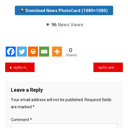
Download News PhotoCard (1080×1080)
96
News Views
0
Shares
Post
নড়াইলে স্বামীর নির্যাতন সইতে না পেরে সন্তানদের সাথে নিয়ে,দুই সন্তানের জননী’র আত্মহত্যা’র চেষ্টা
নড়াইল জেলা শ্রমিক ইউনিয়নের সাধারণ সম্পাদক মামুনের স্ত্রী ২৮বোতল ফেনসিডিলসহ আটক
navigation
Leave a Reply
Your email address will not be published.
Required fields
are marked
*
Comment
*