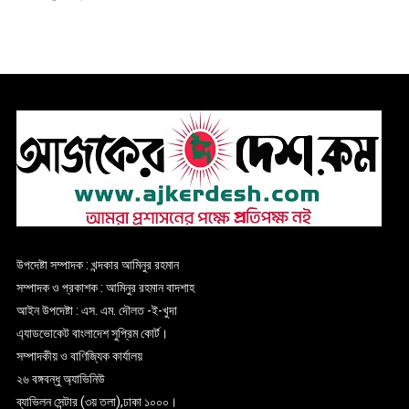
উপদেষ্টা সম্পাদক : খন্দকার আমিনুর রহমান
সম্পাদক ও প্রকাশক : আমিনুর রহমান বাদশাহ
আইন উপদেষ্টা : এস. এম. দৌলত -ই-খুদা
এ্যাডভোকেট বাংলাদেশ সুপ্রিম কোর্ট।
সম্পাদকীয় ও বাণিজ্যিক কার্যালয়
২৬ বঙ্গবন্ধু অ্যাভিনিউ
ব্যাভিলন সেন্টার (৩য় তলা),ঢাকা ১০০০।