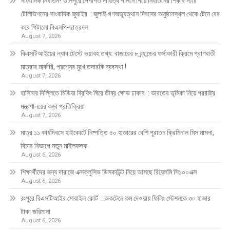
সাংবাদিক নির্যাতন- উলিপুরে পেশাগত দায়িত্ব পালনে গিয়ে নির্যাতনের শিকার স্টার
টেলিভিশনের সাংবাদিক জুবাইর : জুলাই গণঅভ্যুত্থান দিবসের অনুষ্ঠানস্থল থেকে টেনে বের
করে পিটালো বিএনপি-ছাত্রদল
August 7, 2026
বিএসটিআইয়ের ল্যাব টেস্টে ভয়াবহ তথ্য: বাজারের ৮ ব্র্যান্ডের ফর্সাকারী ক্রিমে প্রাণঘাতী
মাত্রার মার্কারি, প্রশ্নের মুখে তদারকি ব্যবস্থা !
August 7, 2026
হাসিনার দিল্লিতে মিডিয়া ব্রিফিং ঘিরে তীব্র ক্ষোভ ঢাকার : ভারতের ভূমিকা নিয়ে পররাষ্ট্র
মন্ত্রণালয়ের কড়া প্রতিক্রিয়া
August 7, 2026
মাত্র ১১ কার্যদিবসে হাইকোর্টে নিষ্পত্তি ৫০ হাজারের বেশি পুরাতন ক্রিমিনাল মিস মামলা,
বিচার বিভাগে নতুন মাইলফলক
August 6, 2026
শিক্ষার্থীদের জন্য দারাজে এক্সক্লুসিভ ডিসকাউন্ট নিয়ে আসছে রিয়েলমি সি১০০এক্স
August 6, 2026
রংপুরে বিএসটিআইর মোবাইল কোর্ট : অকটেনে কম দেওয়ায় ফিলিং স্টেশনকে ৩০ হাজার
টাকা জরিমানা
August 6, 2026