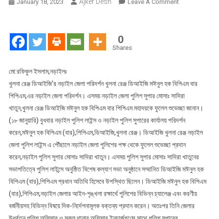
Ajker Desh
On
January 18, 2023
Leave A Comment
খুলনা
রেঞ্জ
ডিআইজি
0
মঈনুল
Shares
হক
এর
মো:রফিকুল ইসলাম,নড়াইলঃ
নড়াইল
খুলনা রেঞ্জ ডিআইজি’র নড়াইল জেলা পরিদর্শন খুলনা রেঞ্জ ডিআইজি মঈনুল হক বিপিএম বার
জেলা
পিপিএম,এর নড়াইল জেলা পরিদর্শন। এসময় নড়াইল জেলা পুলিশ সুপার মোসাঃ সাদিরা
পরিদর্শন,পুলিশ
খাতুন,খুলনা রেঞ্জ ডিআইজি মঈনুল হক বিপিএম বার পিপিএম মহাদয়কে ফুলেল শুভেচ্ছা জানান।
সুপারের
(১৮ জানুয়ারি) বুধবার নড়াইল পুলিশ লাইন্স ও নড়াইল পুলিশ সুপারের কার্যালয় পরিদর্শন
ফুলেল
করেন,মঈনুল হক বিপিএম (বার),পিপিএম,ডিআইজি,খুলনা রেঞ্জ। ডিআইজি খুলনা রেঞ্জ নড়াইল
শুভেচ্ছা
জেলা পুলিশ লাইন্স এ পৌঁছালে নড়াইল জেলা পুলিশের পক্ষ থেকে ফুলেল শুভেচ্ছা প্রদান
করেন,নড়াইল পুলিশ সুপার মোসাঃ সাদিরা খাতুন। এসময় পুলিশ সুপার মোসাঃ সাদিরা খাতুনের
সভাপতিত্বে পুলিশ লাইন্সে অনুষ্ঠিত বিশেষ কল্যাণ সভা অনুষ্ঠানে সম্মানিত ডিআইজি মঈনুল হক
বিপিএম (বার),পিপিএম প্রধান অতিথি হিসেবে উপস্থিত ছিলেন। ডিআইজি মঈনুল হক বিপিএম
(বার),পিপিএম,নড়াইল জেলার আইন-শৃঙ্খলা রক্ষার্থে পুলিশের বিভিন্ন চ্যালেঞ্জ এবং করণীয়
বর্জনীয়সহ বিভিন্ন বিষয়ে দিক-নির্দেশনামূলক বক্তব্য প্রদান করেন। অতঃপর তিনি জেলার
উর্ধ্বতন পুলিশ অফিসার ও সকল থানার অফিসার ইনচার্জগণের সাথে পুলিশ সুপারের