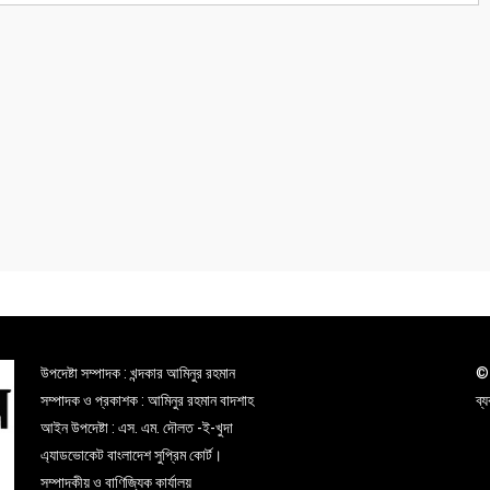
উপদেষ্টা সম্পাদক : খন্দকার আমিনুর রহমান
© 
সম্পাদক ও প্রকাশক : আমিনুর রহমান বাদশাহ
ব্
আইন উপদেষ্টা : এস. এম. দৌলত -ই-খুদা
এ্যাডভোকেট বাংলাদেশ সুপ্রিম কোর্ট।
সম্পাদকীয় ও বাণিজ্যিক কার্যালয়