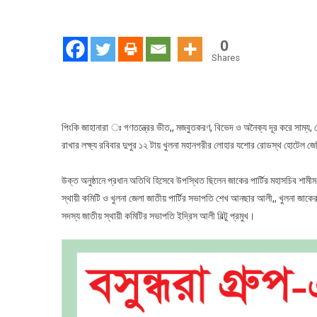
জা
পার্ট
খুল
0
মহ
Shares
কাউ
২০
অনু
পিংকি জাহানারা ঃ গণতন্ত্রের ভীত,, মজবুতকরণ, বিভেদ ও অনৈক্য দূর করে সাম্য, সৌহ
রাখার লক্ষ্য রবিবার দুপুর ১২ টায় খুলনা মহানগরীর লোহার যশোর রোডস্থ হোটেল জেল
উক্ত অনুষ্ঠানে প্রধান অতিথি হিসেবে উপস্থিত ছিলেন জাকের পার্টির মহাসচিব শামীম
স্থায়ী কমিটি ও খুলনা জেলা জাতীয় পার্টির সভাপতি শেখ আনছার আলী,, খুলনা জাক
সদস্য জাতীয় স্থায়ী কমিটির সভাপতি ইদ্রিস আলী বিল্টু প্রমুখ।