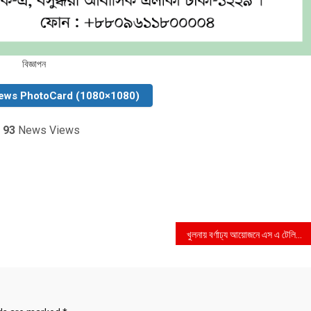
বিজ্ঞাপন
ews PhotoCard (1080×1080)
93
News Views
খুলনায় বর্ণাঢ্য আয়োজনে এস এ টেলিভিশনের ১১ তম প্রতিষ্ঠাবার্ষিকী পালিত