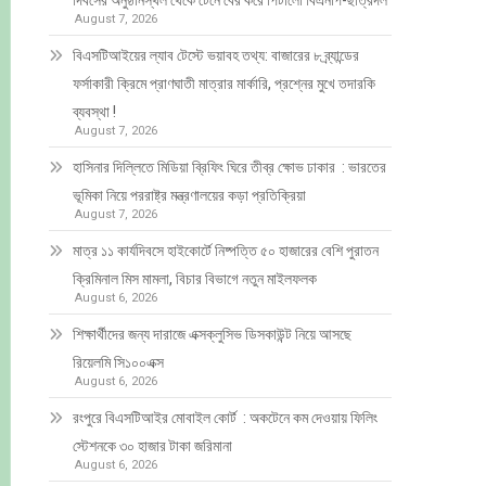
দিবসের অনুষ্ঠানস্থল থেকে টেনে বের করে পিটালো বিএনপি-ছাত্রদল
August 7, 2026
বিএসটিআইয়ের ল্যাব টেস্টে ভয়াবহ তথ্য: বাজারের ৮ ব্র্যান্ডের
ফর্সাকারী ক্রিমে প্রাণঘাতী মাত্রার মার্কারি, প্রশ্নের মুখে তদারকি
ব্যবস্থা !
August 7, 2026
হাসিনার দিল্লিতে মিডিয়া ব্রিফিং ঘিরে তীব্র ক্ষোভ ঢাকার : ভারতের
ভূমিকা নিয়ে পররাষ্ট্র মন্ত্রণালয়ের কড়া প্রতিক্রিয়া
August 7, 2026
মাত্র ১১ কার্যদিবসে হাইকোর্টে নিষ্পত্তি ৫০ হাজারের বেশি পুরাতন
ক্রিমিনাল মিস মামলা, বিচার বিভাগে নতুন মাইলফলক
August 6, 2026
শিক্ষার্থীদের জন্য দারাজে এক্সক্লুসিভ ডিসকাউন্ট নিয়ে আসছে
রিয়েলমি সি১০০এক্স
August 6, 2026
রংপুরে বিএসটিআইর মোবাইল কোর্ট : অকটেনে কম দেওয়ায় ফিলিং
স্টেশনকে ৩০ হাজার টাকা জরিমানা
August 6, 2026