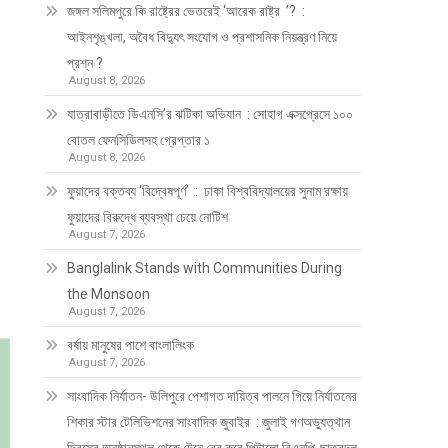
জঙ্গল সলিমপুরে কি রাষ্ট্রের ভেতরেই ‘আরেক রাষ্ট্র ’? :
আইনশৃঙ্খলা, অবৈধ বিদ্যুৎ সংযোগ ও প্রশাসনিক নিয়ন্ত্রণ নিয়ে
প্রশ্ন ?
August 8, 2026
যাত্রাবাড়ীতে ডিএনসি’র ঝটিকা অভিযান : সোহাগ এক্সপ্রেসে ১০০
বোতল ফেনসিডিলসহ গ্রেপ্তার ১
August 8, 2026
ফুয়াদের বক্তব্য ‘বিদ্বেষপূর্ণ’ : ঢাকা বিশ্ববিদ্যালয়ের সুনাম রক্ষায়
ফুয়াদের বিরুদ্ধে ব্যবস্থা চেয়ে নোটিশ
August 7, 2026
Banglalink Stands with Communities During
the Monsoon
August 7, 2026
বর্ষায় মানুষের পাশে বাংলালিংক
August 7, 2026
সাংবাদিক নির্যাতন- উলিপুরে পেশাগত দায়িত্ব পালনে গিয়ে নির্যাতনের
শিকার স্টার টেলিভিশনের সাংবাদিক জুবাইর : জুলাই গণঅভ্যুত্থান