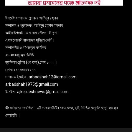
উপদেষ্টা সম্পাদক : খন্দকার আমিনুর রহমান
সম্পাদক ও প্রকাশক : আমিনুর রহমান বাদশাহ
আইন উপদেষ্টা : এস. এম. দৌলত -ই-খুদা
এ্যাডভোকেট বাংলাদেশ সুপ্রিম কোর্ট।
সম্পাদকীয় ও বাণিজ্যিক কার্যালয়
২৬ বঙ্গবন্ধু অ্যাভিনিউ
ব্যাভিলন সেন্টার (৩য় তলা),ঢাকা ১০০০।
ফোনঃ ০১৭১৫৮৮০২৭৭
সম্পাদক ইমেইল : arbadshah12@gmail.com
arbadshah1975@gmail.com
ইমেইল : ajkerdeshnews@gmail.com
© সর্বস্বত্ব সংরক্ষিত। এই ওয়েবসাইটের কোন লেখা, ছবি, ভিডিও অনুমতি ছাড়া ব্যবহার
বেআইনি ।