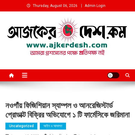
Skip
Thursday, August 06, 2026
Admin Login
to
content
আমরা প্রশাসনের পক্ষে প্রতিপক্ষ নই
নওগাঁয় ফিজিশিয়ান স্যাম্পল ও আনরেজিস্টার্ড
প্রোডাক্ট বিক্রির অভিযোগে ১ টি ফার্মেসিকে জরিমানা
Uncategorized
আইন ও আদালত