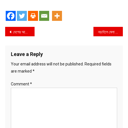
Post
দেশের আকাশে প্রথমবারের মতো উৎক্ষেপণ করা হবে নিজেদের তৈরি রকেট- জুনাইদ আহমেদ পলক
নড়াইলে মেলা দেখতে গিয়ে ইয়াছিন নামের এক যুবক নিখোজ,থানায় জিডি,স্বজনদের হাহাকার,সন্ধান চাই
navigation
Leave a Reply
Your email address will not be published.
Required fields
are marked
*
Comment
*