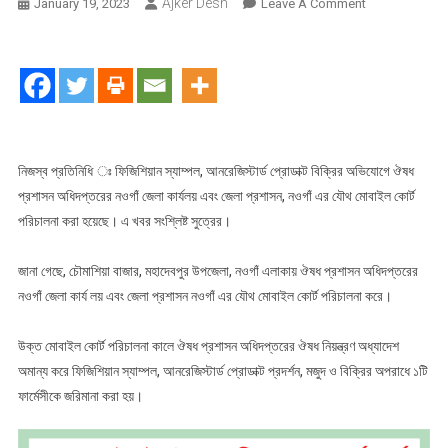
Ajker Desh
On
January 19, 2023
Leave A Comment
নওগাঁয়
ফিজিশিয়ান
স্যাম্পল
ও
আনরেজিস্টার্ড
প্রোডাক্ট
বিক্রির
নিজস্ব প্রতিনিধি ঃ ফিজিশিয়ান স্যাম্পল, আনরেজিস্টার্ড প্রোডাক্ট বিক্রির অভিযোগে ঔষধ
অভিযোগে
প্রশাসন অধিদপ্তরের নওগাঁ জেলা কার্যলয় এবং জেলা প্রশাসন, নওগাঁ এর যৌথ মোবাইল কোর্ট
১
পরিচালনা করা হয়েছে। এ খবর সংশ্লিষ্ট সুত্রের।
টি
ফার্মেসিকে
জানা গেছে, চৌমাশিয়া বাজার, মহাদেবপুর উপজেলা, নওগাঁ এলাকায় ঔষধ প্রশাসন অধিদপ্তরের
জরিমানা
নওগাঁ জেলা কার্য লয় এবং জেলা প্রশাসন নওগাঁ এর যৌথ মোবাইল কোর্ট পরিচালনা করে।
উক্ত মোবাইল কোর্ট পরিচালনা কালে ঔষধ প্রশাসন অধিদপ্তরের ঔষধ নিয়ন্ত্রণ অধ্যাদেশ
অমান্য করে ফিজিশিয়ান স্যাম্পল, আনরেজিস্টার্ড প্রোডাক্ট প্রদর্শন, মজুদ ও বিক্রির অপরাধে ১টি
ফার্মেসীকে জরিমানা করা হয়।