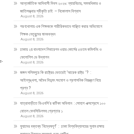
আন্তর্জাতিক আদিবাসী দিবস ২০২৬: ন্যায়বিচার, সমঅধিকার ও
জাতিসত্ত্বার স্বীকৃতি চাই – নিকোলাস বিশ্বাস
August 8, 2026
শরণখোলায় এক শিক্ষককে শারীরিকভাবে লাঞ্ছিত করার অভিযোগে
শিক্ষক নেতৃবৃন্দের মানববন্ধন
August 8, 2026
ঢাকায় ২য় বাংলাদেশ লিবারেশন ওয়ার কোর্সের ৫৪তম কমিশনিং ও
ফেলোশিপ ডে উদ্‌যাপন
া-
August 8, 2026
জঙ্গল সলিমপুরে কি রাষ্ট্রের ভেতরেই ‘আরেক রাষ্ট্র ’? :
আইনশৃঙ্খলা, অবৈধ বিদ্যুৎ সংযোগ ও প্রশাসনিক নিয়ন্ত্রণ নিয়ে
প্রশ্ন ?
August 8, 2026
যাত্রাবাড়ীতে ডিএনসি’র ঝটিকা অভিযান : সোহাগ এক্সপ্রেসে ১০০
বোতল ফেনসিডিলসহ গ্রেপ্তার ১
August 8, 2026
ফুয়াদের বক্তব্য ‘বিদ্বেষপূর্ণ’ : ঢাকা বিশ্ববিদ্যালয়ের সুনাম রক্ষায়