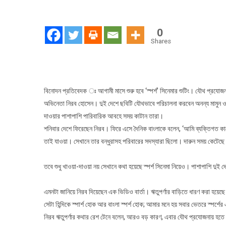
‘স্প
সি
ঋতু
0
সা
Shares
নির
বিনোদন প্রতিবেদক ঃ আগামী মাসে শুরু হবে ‘স্পর্শ’ সিনেমার শুটিং। যৌথ প্রযোজনা
অভিনেতা নিরব হোসেন। দুই দেশে ছবিটি যৌথভাবে পরিচালনা করবেন অনন্য মামুন ও
দাওয়ার পাশাপাশি পারিবারিক আবহে সময় কাটান তারা।
শনিবার দেশে ফিরেছেন নিরব। ফিরে এসে দৈনিক বাংলাকে বলেন, ‘আমি ব্যক্তিগত কাজ
তাই যাওয়া। সেখানে তার বন্ধুরাসহ পরিবারের সদস্যারা ছিলো। দারুন সময় কেটেছে
তবে শুধু খাওয়া-দাওয়া নয় সেখানে কথা হয়েছে স্পর্শ সিনেমা নিয়েও। পাশাপাশি দুই 
এমনটা জানিয়ে নিরব দিয়েছেন এক ভিডিও বার্তা। ঋতুপর্ণার বাড়িতে ধারণ করা হয়েছে
সেটা হিন্দিকে স্পার্শ হোক আর বাংলা স্পর্শ হোক; আমার মনে হয় সবার ভেতরে স্প
নিরব ঋতুপর্ণার কথার রেশ টেনে বলেন, আরও বড় কারণ, এবার যৌথ প্রযোজনায় হত