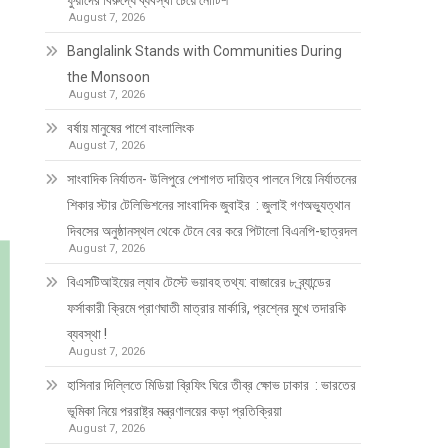
ফুয়াদের বিরুদ্ধে ব্যবস্থা চেয়ে নোটিশ
August 7, 2026
Banglalink Stands with Communities During
the Monsoon
August 7, 2026
বর্ষায় মানুষের পাশে বাংলালিংক
August 7, 2026
সাংবাদিক নির্যাতন- উলিপুরে পেশাগত দায়িত্ব পালনে গিয়ে নির্যাতনের
শিকার স্টার টেলিভিশনের সাংবাদিক জুবাইর : জুলাই গণঅভ্যুত্থান
দিবসের অনুষ্ঠানস্থল থেকে টেনে বের করে পিটালো বিএনপি-ছাত্রদল
August 7, 2026
বিএসটিআইয়ের ল্যাব টেস্টে ভয়াবহ তথ্য: বাজারের ৮ ব্র্যান্ডের
ফর্সাকারী ক্রিমে প্রাণঘাতী মাত্রার মার্কারি, প্রশ্নের মুখে তদারকি
ব্যবস্থা !
August 7, 2026
হাসিনার দিল্লিতে মিডিয়া ব্রিফিং ঘিরে তীব্র ক্ষোভ ঢাকার : ভারতের
ভূমিকা নিয়ে পররাষ্ট্র মন্ত্রণালয়ের কড়া প্রতিক্রিয়া
August 7, 2026