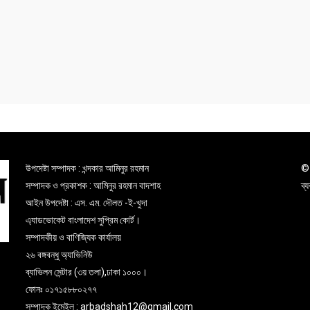
উপদেষ্টা সম্পাদক : খন্দকার আমিনুর রহমান
© 
সম্পাদক ও প্রকাশক : আমিনুর রহমান বাদশাহ
ব্
আইন উপদেষ্টা : এস. এম. দৌলত -ই-খুদা
এ্যাডভোকেট বাংলাদেশ সুপ্রিম কোর্ট।
সম্পাদকীয় ও বাণিজ্যিক কার্যালয়
২৬ বঙ্গবন্ধু অ্যাভিনিউ
ব্যাভিলন সেন্টার (৩য় তলা),ঢাকা ১০০০।
ফোনঃ ০১৭১৫৮৮০২৭৭
সম্পাদক ইমেইল : arbadshah12@gmail.com