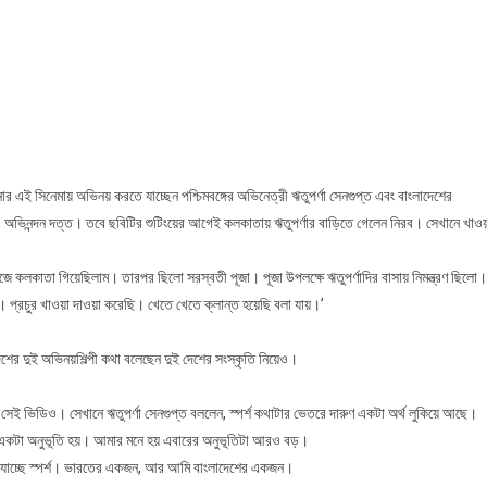
র্শ’
নেমায়
পর্ণার
থে
ব
র এই সিনেমায় অভিনয় করতে যাচ্ছেন পশ্চিমবঙ্গের অভিনেত্রী ঋতুপর্ণা সেনগুপ্ত এবং বাংলাদেশের
 অভিনন্দন দত্ত। তবে ছবিটির শুটিংয়ের আগেই কলকাতায় ঋতুপর্ণার বাড়িতে গেলেন নিরব। সেখানে খাওয়
ে কলকাতা গিয়েছিলাম। তারপর ছিলো সরস্বতী পূজা। পূজা উপলক্ষে ঋতুপর্ণাদির বাসায় নিমন্ত্রণ ছিলো।
। প্রচুর খাওয়া দাওয়া করেছি। খেতে খেতে ক্লান্ত হয়েছি বলা যায়।’
দেশের দুই অভিনয়শিল্পী কথা বলেছেন দুই দেশের সংস্কৃতি নিয়েও।
 সেই ভিডিও। সেখানে ঋতুপর্ণা সেনগুপ্ত বললেন, স্পর্শ কথাটার ভেতরে দারুণ একটা অর্থ লুকিয়ে আছে।
র্শের একটা অনুভূতি হয়। আমার মনে হয় এবারের অনুভূতিটা আরও বড়।
ে যাচ্ছে স্পর্শ। ভারতের একজন, আর আমি বাংলাদেশের একজন।