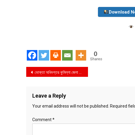
Download N
0
Shares
Post
ভোক্তা অধিদপ্তর কু‌মিল্লা জেলা কার্যাল‌য়ের বাজার তদার‌কি অ‌ভিযানে ২ টি প্রতিষ্ঠান কে ১ লাখ ২০ হাজার টাকা জরিমানা
navigation
Leave a Reply
Your email address will not be published.
Required fie
Comment
*