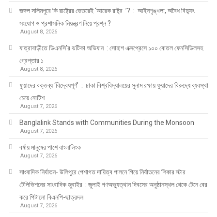
জঙ্গল সলিমপুরে কি রাষ্ট্রের ভেতরেই ‘আরেক রাষ্ট্র ’? : আইনশৃঙ্খলা, অবৈধ বিদ্যুৎ
সংযোগ ও প্রশাসনিক নিয়ন্ত্রণ নিয়ে প্রশ্ন ?
August 8, 2026
যাত্রাবাড়ীতে ডিএনসি’র ঝটিকা অভিযান : সোহাগ এক্সপ্রেসে ১০০ বোতল ফেনসিডিলসহ
গ্রেপ্তার ১
August 8, 2026
ফুয়াদের বক্তব্য ‘বিদ্বেষপূর্ণ’ : ঢাকা বিশ্ববিদ্যালয়ের সুনাম রক্ষায় ফুয়াদের বিরুদ্ধে ব্যবস্থা
চেয়ে নোটিশ
August 7, 2026
Banglalink Stands with Communities During the Monsoon
August 7, 2026
বর্ষায় মানুষের পাশে বাংলালিংক
August 7, 2026
সাংবাদিক নির্যাতন- উলিপুরে পেশাগত দায়িত্ব পালনে গিয়ে নির্যাতনের শিকার স্টার
টেলিভিশনের সাংবাদিক জুবাইর : জুলাই গণঅভ্যুত্থান দিবসের অনুষ্ঠানস্থল থেকে টেনে বের
করে পিটালো বিএনপি-ছাত্রদল
August 7, 2026