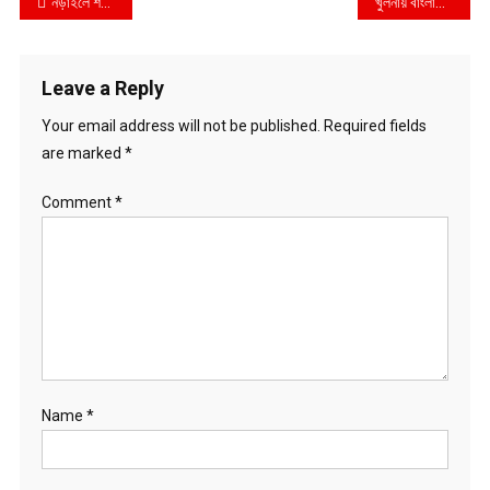
Post
নড়াইলে শরিফুল ও জামাল গ্রুপের মধ্যে আধিপত্য বিস্তারকে কেন্দ্র করে বাড়ি ঘর ভাংচুর ও লুটপাট
খুলনায় বাংলাদেশ মেডিক্যাল এসোসিয়েশন (বিএমএ) এর সংবাদ সম্মেলন অনুষ্ঠিত
navigation
Leave a Reply
Your email address will not be published.
Required fields
are marked
*
Comment
*
Name
*