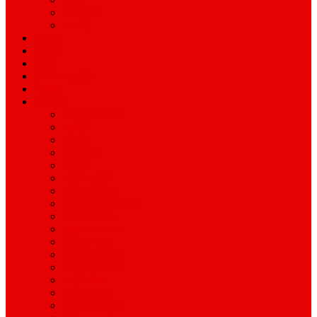
ময়মনসিংহ
রাজশাহী
অপরাধ
বিনোদন
স্বাস্থ্য
বিজ্ঞান ও প্রযুক্তি
শিক্ষাঙ্গন
অন্যান্য
আইন ও আদালত
অর্থনীতি
বানিজ্য
জীবন-যাপন
সাহিত্য
অনিয়ম-দুর্নীতি
ইতিহাস ঐতিহ্য
উপ-সম্পাদকীয়/মতামত
কর্পোরেট সংবাদ
গ্রাম বাংলার খবর
দুর্ঘটনার সংবাদ
প্রশাসনিক সংবাদ
বিশেষ প্রতিবেদন
মানবিক খবর
সংগঠন সংবাদ
সাহিত্য-সংস্কৃতি