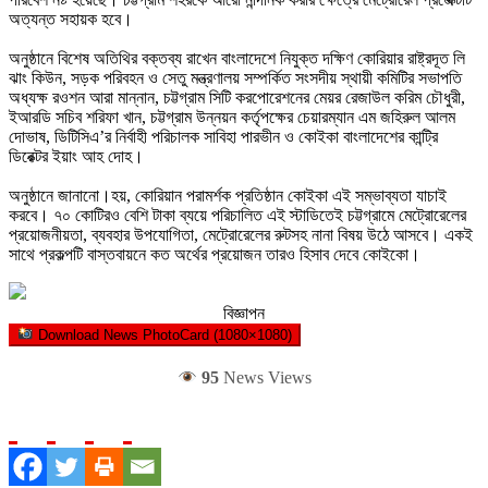
অত্যন্ত সহায়ক হবে।
অনুষ্ঠানে বিশেষ অতিথির বক্তব্য রাখেন বাংলাদেশে নিযুক্ত দক্ষিণ কোরিয়ার রাষ্ট্রদূত লি
ঝাং কিউন, সড়ক পরিবহন ও সেতু মন্ত্রণালয় সম্পর্কিত সংসদীয় স্থায়ী কমিটির সভাপতি
অধ্যক্ষ রওশন আরা মান্নান, চট্টগ্রাম সিটি করপোরেশনের মেয়র রেজাউল করিম চৌধুরী,
ইআরডি সচিব শরিফা খান, চট্টগ্রাম উন্নয়ন কর্তৃপক্ষের চেয়ারম্যান এম জহিরুল আলম
দোভাষ, ডিটিসিএ’র নির্বাহী পরিচালক সাবিহা পারভীন ও কোইকা বাংলাদেশের কান্ট্রি
ডিরেক্টর ইয়াং আহ দোহ।
অনুষ্ঠানে জানানো।হয়, কোরিয়ান পরামর্শক প্রতিষ্ঠান কোইকা এই সম্ভাব্যতা যাচাই
করবে। ৭০ কোটিরও বেশি টাকা ব্যয়ে পরিচালিত এই স্টাডিতেই চট্টগ্রামে মেট্রোরেলের
প্রয়োজনীয়তা, ব্যবহার উপযোগিতা, মেট্রোরেলের রুটসহ নানা বিষয় উঠে আসবে। একই
সাথে প্রকল্পটি বাস্তবায়নে কত অর্থের প্রয়োজন তারও হিসাব দেবে কোইকো।
বিজ্ঞাপন
Download News PhotoCard (1080×1080)
95
News Views