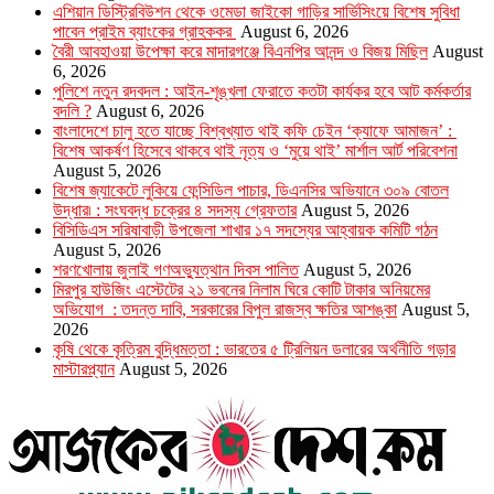
এশিয়ান ডিস্ট্রিবিউশন থেকে ওমেডা জাইকো গাড়ির সার্ভিসিংয়ে বিশেষ সুবিধা
পাবেন প্রাইম ব্যাংকের গ্রাহককর
August 6, 2026
বৈরী আবহাওয়া উপেক্ষা করে মাদারগঞ্জে বিএনপির আনন্দ ও বিজয় মিছিল
August
6, 2026
পুলিশে নতুন রদবদল : আইন-শৃঙ্খলা ফেরাতে কতটা কার্যকর হবে আট কর্মকর্তার
বদলি ?
August 6, 2026
​​বাংলাদেশে চালু হতে যাচ্ছে বিশ্বখ্যাত থাই কফি চেইন ‘ক্যাফে আমাজন’ :
বিশেষ আকর্ষণ হিসেবে থাকবে থাই নৃত্য ও ‘মুয়ে থাই’ মার্শাল আর্ট পরিবেশনা
August 5, 2026
বিশেষ জ্যাকেটে লুকিয়ে ফেন্সিডিল পাচার, ডিএনসির অভিযানে ৩০৯ বোতল
উদ্ধার৷ : সংঘবদ্ধ চক্রের ৪ সদস্য গ্রেফতার
August 5, 2026
বিসিডিএস সরিষাবাড়ী উপজেলা শাখার ১৭ সদস্যের আহ্বায়ক কমিটি গঠন
August 5, 2026
শরণখোলায় জুলাই গণঅভ্যুত্থান দিবস পালিত
August 5, 2026
মিরপুর হাউজিং এস্টেটের ২১ ভবনের নিলাম ঘিরে কোটি টাকার অনিয়মের
অভিযোগ : তদন্ত দাবি, সরকারের বিপুল রাজস্ব ক্ষতির আশঙ্কা
August 5,
2026
কৃষি থেকে কৃত্রিম বুদ্ধিমত্তা : ভারতের ৫ ট্রিলিয়ন ডলারের অর্থনীতি গড়ার
মাস্টারপ্ল্যান
August 5, 2026