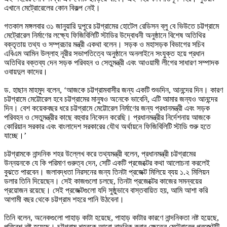
এখানে মেট্রোরেলের কোন বিকল্প নেই।
গতকাল মঙ্গলবার ৩১ জানুয়ারি দুপুরে চট্টগ্রামের হোটেল রেডিসন ব্লু বে ভিউতে চট্টগ্রামে
মেট্রোরেল নির্মাণের লক্ষ্যে ফিজিবিলিটি স্টাডির উদ্বোধনী অনুষ্ঠানে বিশেষ অতিথির
বক্তৃতায় তথ্য ও সম্প্রচার মন্ত্রী একথা বলেন। সড়ক ও মহাসড়ক বিভাগের সচিব
এবিএম আমিন উল্লাহ নূরীর সভাপতিত্বে অনুষ্ঠানে অনলাইনে সংযুক্ত হয়ে প্রধান
অতিথির বক্তব্য দেন সড়ক পরিবহন ও সেতুমন্ত্রী এবং আওয়ামী লীগের সাধারণ সম্পাদক
ওবায়দুল কাদের।
ড. হাছান মাহমুদ বলেন, ‘আজকে চট্টগ্রামবাসীর জন্য একটি শুভদিন, আনন্দের দিন। কারণ
চট্টগ্রামে মেট্টোরেল হবে চট্টগ্রামের মানুষও অনেকে ভাবেনি, এটি আমার জন্যও আনন্দের
দিন। বেশ কয়েকবছর ধরে চট্টগ্রামে মেট্টোরেল নির্মাণের জন্য প্রধানমন্ত্রী এবং সড়ক
পরিবহন ও সেতুমন্ত্রীর কাছে বহুবার নিবেদন করেছি। প্রধানমন্ত্রীর নির্দেশনায় আজকে
কোরিয়ান সরকার এবং বাংলাদেশ সরকারের যৌথ অর্থায়নে ফিজিবিলিটি স্টাডি শুরু হতে
যাচ্ছে।’
চট্টগ্রামকে নান্দনিক শহর উল্লেখ করে তথ্যমন্ত্রী বলেন, প্রধানমন্ত্রী চট্টগ্রামের
উন্নয়নকে যে কি পরিমাণ গুরুত্ব দেন, সেটি একটি প্রজেক্টের কথা আলোচনা করলেই
বুঝতে পারবেন। জলাবদ্ধতা নিরসনের জন্য তিনটা প্রজেক্ট মিলিয়ে ব্যয় ১.২ মিলিয়ন
ডলার তিনি দিয়েছেন। সেই কাজগুলো চলছে, তিনটা প্রজেক্টের কাজের সমন্বয়ের
প্রয়োজন রয়েছে। সেই প্রজেক্টগুলো যদি সুষ্ঠুভাবে বাস্তবায়িত হয়, আমি আশা করি
আগামী বছর থেকে চট্টগ্রাম শহরে পানি উঠবেনা।
তিনি বলেন, অনেকগুলো পাহাড় কাটা হয়েছে, পাহাড় কাটার কারণে নান্দনিকতা নষ্ট হয়েছে,
পরিবেশ নষ্ট হয়েছে। চট্টগ্রাম শহরকে আরো নান্দনিক করার ক্ষেত্রে মেট্রোরেল প্রজেক্টটি