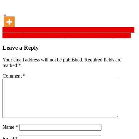
Post
ঝিকরগাছায় পুলিশের মাদক বিরোধী অভিযানে ২২ বোতল বিদেশী মদ সহ ১ জন গ্ৰেফতার
খুলনা বিভাগীয় সরকারি গণগ্রন্থাগারে একুশে বইমেলার শুভ উদ্বোধন অনুষ্ঠান অনুষ্ঠিত
navigation
Leave a Reply
Your email address will not be published.
Required fields are
marked
*
Comment
*
Name
*
Email
*