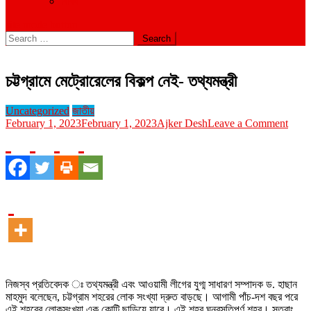
বিবিধ
site mode button
Search
for:
চট্টগ্রামে মেট্রোরেলের বিকল্প নেই- তথ্যমন্ত্রী
Uncategorized
জাতীয়
on
February 1, 2023
February 1, 2023
Ajker Desh
Leave a Comment
চট্টগ্র
মেট্রো
বিকল্প
নেই-
তথ্যমন্
নিজস্ব প্রতিবেদক ঃ তথ্যমন্ত্রী এবং আওয়ামী লীগের যুগ্ম সাধারণ সম্পাদক ড. হাছান
মাহমুদ বলেছেন, চট্টগ্রাম শহরের লোক সংখ্যা দ্রুত বাড়ছে। আগামী পাঁচ-দশ বছর পরে
এই শহরের লোকসংখ্যা এক কোটি ছাড়িয়ে যাবে। এই শহর ঘনবসতিপূর্ণ শহর। সুতরাং