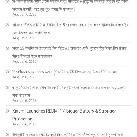
বিএসটিআইয়ের ল্যাব টেস্টে ভয়াবহ তথ্য: বাজারের ৮ ব্র্যান্ডের ফর্সাকারী ক্রিমে প্রাণঘাতী
মাত্রার মার্কারি, প্রশ্নের মুখে তদারকি ব্যবস্থা !
August 7, 2026
হাসিনার দিল্লিতে মিডিয়া ব্রিফিং ঘিরে তীব্র ক্ষোভ ঢাকার : ভারতের ভূমিকা নিয়ে পররাষ্ট্র
মন্ত্রণালয়ের কড়া প্রতিক্রিয়া
August 7, 2026
মাত্র ১১ কার্যদিবসে হাইকোর্টে নিষ্পত্তি ৫০ হাজারের বেশি পুরাতন ক্রিমিনাল মিস মামলা,
বিচার বিভাগে নতুন মাইলফলক
August 6, 2026
শিক্ষার্থীদের জন্য দারাজে এক্সক্লুসিভ ডিসকাউন্ট নিয়ে আসছে রিয়েলমি সি১০০এক্স
August 6, 2026
রংপুরে বিএসটিআইর মোবাইল কোর্ট : অকটেনে কম দেওয়ায় ফিলিং স্টেশনকে ৩০ হাজার
টাকা জরিমানা
August 6, 2026
Xiaomi Launches REDMI 17: Bigger Battery & Stronger
Protection
August 6, 2026
দীর্ঘস্থায়ী ৭,৫০০ এমএএইচ ব্যাটারি এবং শক্তিশালী গরিলা গ্লাস ৭আই সুরক্ষা নিয়ে