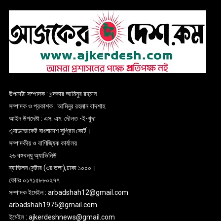
উপদেষ্টা সম্পাদক : খন্দকার আমিনুর রহমান
সম্পাদক ও প্রকাশক : আমিনুর রহমান বাদশাহ
আইন উপদেষ্টা : এস. এম. দৌলত -ই-খুদা
এ্যাডভোকেট বাংলাদেশ সুপ্রিম কোর্ট।
সম্পাদকীয় ও বাণিজ্যিক কার্যালয়
২৬ বঙ্গবন্ধু অ্যাভিনিউ
ব্যাভিলন সেন্টার (৩য় তলা),ঢাকা ১০০০।
ফোনঃ ০১৭১৫৮৮০২৭৭
সম্পাদক ইমেইল : arbadshah12@gmail.com
arbadshah1975@gmail.com
ইমেইল : ajkerdeshnews@gmail.com