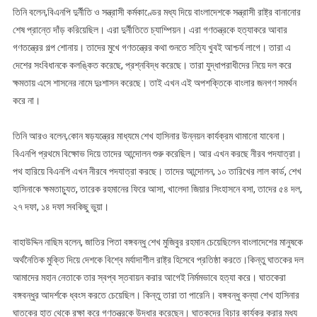
তিনি বলেন,বিএনপি দুর্নীতি ও সন্ত্রাসী কর্মকাণ্ডের মধ্য দিয়ে বাংলাদেশকে সন্ত্রাসী রাষ্ট্র বানানোর
শেষ প্রান্তে দাঁড় করিয়েছিল। এরা দুর্নীতিতে চ্যাম্পিয়ন। এরা গণতন্ত্রকে হত্যাকরে আবার
গণতন্ত্রের গল্প শোনায়। তাদের মুখে গণতন্ত্রের কথা শুনতে সত্যি খুবই আশ্চর্য লাগে। তারা এ
দেশের সংবিধানকে কলঙ্কিত করেছে, প্রশ্নবিদ্ধ করেছে। তারা যুদ্ধাপরাধীদের নিয়ে দল করে
ক্ষমতায় এসে শাসনের নামে দুঃশাসন করেছে। তাই এখন এই অপশক্তিকে বাংলার জনগণ সমর্থন
করে না।
তিনি আরও বলেন,কোন ষড়যন্ত্রের মাধ্যমে শেখ হাসিনার উন্নয়ন কার্যক্রম থামানো যাবেনা।
বিএনপি প্রথমে বিক্ষোভ দিয়ে তাদের আন্দোলন শুরু করেছিল। আর এখন করছে নীরব পদযাত্রা।
পথ হারিয়ে বিএনপি এখন নীরবে পদযাত্রা করছে। তাদের আন্দোলন, ১০ তারিখের লাল কার্ড, শেখ
হাসিনাকে ক্ষমতাচ্যুত, তারেক রহমানের ফিরে আসা, খালেদা জিয়ার সিংহাসনে বসা, তাদের ৫৪ দল,
২৭ দফা, ১৪ দফা সবকিছু ভুয়া।
বাহাউদ্দিন নাছিম বলেন, জাতির পিতা বঙ্গবন্ধু শেখ মুজিবুর রহমান চেয়েছিলেন বাংলাদেশের মানুষকে
অর্থনৈতিক মুক্তি দিয়ে দেশকে বিশ্বে মর্যাদাশীল রাষ্ট্র হিসেবে প্রতিষ্ঠা করতে।কিন্তু ঘাতকের দল
আমাদের মহান নেতাকে তার স্বপ্ব স্তবায়ন করার আগেই নির্মমভাবে হত্যা করে। ঘাতকেরা
বঙ্গবন্ধুর আদর্শকে ধ্বংস করতে চেয়েছিল। কিন্তু তারা তা পারেনি। বঙ্গবন্ধু কন্যা শেখ হাসিনার
ঘাতকের হাত থেকে রক্ষা করে গণতন্ত্রকে উদ্ধার করেছেন। ঘাতকদের বিচার কার্যকর করার মধ্য