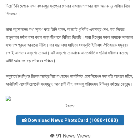
দিয়ে তিনি দেশকে এখন বঙ্গবন্ধুর স্বপ্নের সোনার বাংলাদেশ গড়ার পথে অনেক দূর এগিয়ে নিয়ে
গিয়েছেন।
ভাষা আন্দোলনের কথা স্বরণ করে তিনি বলেন, আমরাই পৃথিবীর একমাত্র দেশ, যারা নিজের
মাতৃভাষার মর্যাদা রক্ষা করার জন্য জীবনকে বিলিয়ে দিয়েছি। সারা বিশ্বের সকল ভাষাকে আমাদের
সম্মান ও শ্রদ্ধা জানানো উচিৎ। যার যার ভাষা সাহিত্য সংস্কৃতি ইতিহাস ঐতিহ্যকে সমুন্নত
রাখাই আমাদের একুশের চেতনা। এই একুশের চেতনাকে আন্তর্জাতিক দুনিয়া স্বীকার করেছে
এটাই আমাদের বড় গৌরবের পরিচয়।
অনুষ্ঠানে উপস্থিত ছিলেন অস্ট্রেলিয়া বাংলাদেশ জার্নালিস্ট এসোসিয়েশন সভাপতি আবদুল মতিন,
জার্নালিস্ট এসোসিয়েশনেট সদস্যবৃন্দ, আওয়ামী লীগ, বঙ্গবন্ধু পরিষদসহ বিভিন্ন পর্যায়ের নেতৃবৃন্দ।
বিজ্ঞাপন
📸 Download News PhotoCard (1080×1080)
👁️
91
News Views