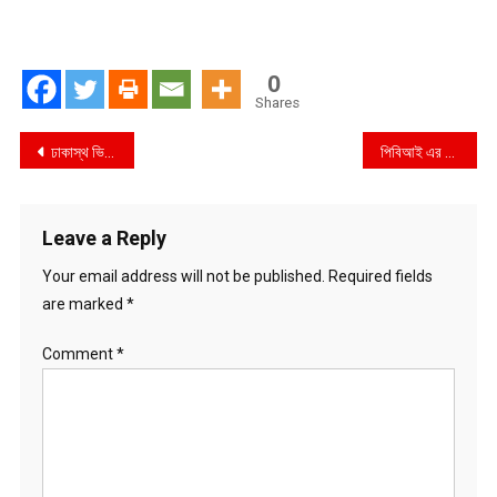
0
Shares
Post
ঢাকাস্থ ভিটাবাড়িয়া বন্ধু পরিষদের আয়োজনে শোক সভা ও দোয়া মাহফিল অনুষ্ঠিত
পিবিআই এর বার্ষিক বনভোজন অনুষ্ঠিত
navigation
Leave a Reply
Your email address will not be published.
Required fields
are marked
*
Comment
*