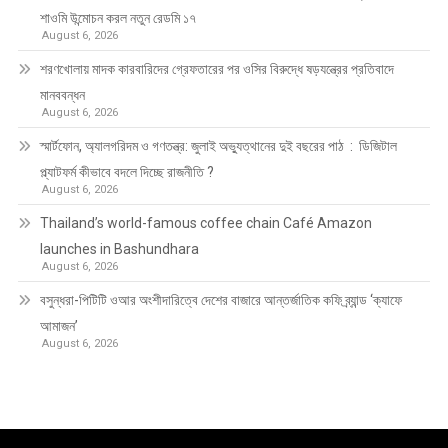
শাওমি উন্মোচন করল নতুন রেডমি ১৭
August 6, 2026
শরণখোলায় মাদক কারবারিদের গ্রেফতারের পর ওসির বিরুদ্ধে ষড়যন্ত্রের প্রতিবাদে
মানববন্ধন
August 6, 2026
স্মার্টফোন, অ্যালগরিদম ও গণতন্ত্র: জুলাই অভ্যুত্থানের দুই বছরের পাঠ : ডিজিটাল
প্ল্যাটফর্ম কীভাবে বদলে দিচ্ছে রাজনীতি ?
August 6, 2026
Thailand’s world-famous coffee chain Café Amazon
launches in Bashundhara
August 6, 2026
বসুন্ধরা-পিটিটি ওআর অংশীদারিত্বে দেশের বাজারে আন্তর্জাতিক কফি ব্র্যান্ড ‘ক্যাফে
আমাজন’
August 6, 2026