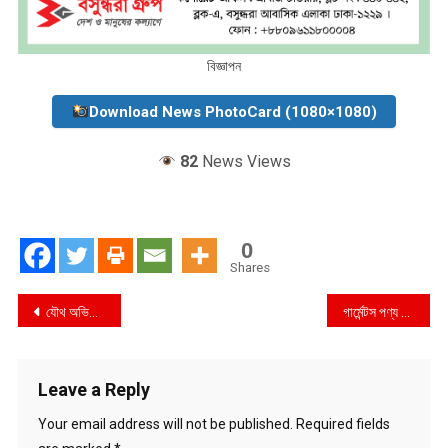
বিজ্ঞাপন
Download News PhotoCard (1080×1080)
82
News Views
0
Shares
Post
যৌথ অভিযানে রুট পারমিটবিহীন ৩ বাস জব্দ, মাতুয়াইল ভাগাড়ে ডাম্পিং
গার্মেন্টস পণ্য লুটের সংঘবদ্ধ চক্রের গডফাদার শাহেদ @সাঈদ @বদ্দা’সহ ৪ সদস্যকে গ্রেফতার করেছে র‍্যাব, কাভার্ড ভ্যান জব্দ
navigation
Leave a Reply
Your email address will not be published.
Required fields