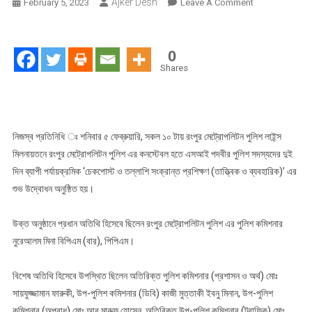
Ajker Desh
On
February 5, 2023
Leave A Comment
আরএমপি’র
চেকপোস্ট
ও
0
তল্লাশি
Shares
সংক্রান্ত
প্রশিক্ষণ
এর
শুভ
নিজস্ব প্রতিনিধি ঃ শনিবার ৫ ফেব্রুয়ারি, সকল ১০ টায় রংপুর মেট্রোপলিটন পুলিশ লাইন্স
উদ্বোধন
মিলনায়তনে রংপুর মেট্রোপলিটন পুলিশ এর কনস্টেবল হতে এসআই পদবীর পুলিশ সদস্যদের দুই
দিন ব্যাপী পর্যায়ক্রমিক ‘চেকপোস্ট ও তল্লাশি সংক্রান্ত প্রশিক্ষণ (তাত্ত্বিক ও ব্যবহারিক)’ এর
শুভ উদ্বোধন অনুষ্ঠিত হয়।
উক্ত অনুষ্ঠানে প্রধান অতিথি হিসেবে ছিলেন রংপুর মেট্রোপলিটন পুলিশ এর পুলিশ কমিশনার
নুরেআলম মিনা বিপিএম (বার), পিপিএম।
বিশেষ অতিথি হিসেবে উপস্থিত ছিলেন অতিরিক্ত পুলিশ কমিশনার (প্রশাসন ও অর্থ) মোঃ
সায়ফুজ্জামান ফারুকী, উপ-পুলিশ কমিশনার (ডিবি) কাজী মুত্তাকী ইবনু মিনান, উপ-পুলিশ
কমিশনার (অপরাধ) মোঃ আবু মারুফ হোসেন, অতিরিক্ত উপ-পুলিশ কমিশনার (ট্রাফিক) মোঃ