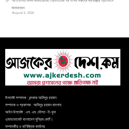
শরণখোলায় মাদক কারবারিদের গ্রেফতারের পর ওসির বিরুদ্ধে ষড়যন্ত্রের প্রতিবাদে
মানববন্ধন
August 6, 2026
উপদেষ্টা সম্পাদক : খন্দকার আমিনুর রহমান
সম্পাদক ও প্রকাশক : আমিনুর রহমান বাদশাহ
আইন উপদেষ্টা : এস. এম. দৌলত -ই-খুদা
এ্যাডভোকেট বাংলাদেশ সুপ্রিম কোর্ট।
সম্পাদকীয় ও বাণিজ্যিক কার্যালয়