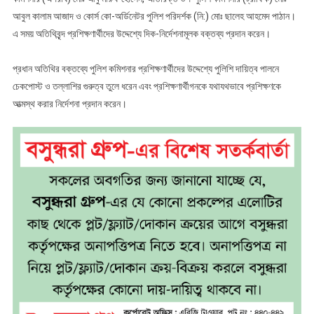
আবুল কালাম আজাদ ও কোর্স কো-অর্ডিনেটর পুলিশ পরিদর্শক (নি:) মোঃ ছালেহ আহমেদ পাঠান।
এ সময় অতিথিবৃন্দ প্রশিক্ষণার্থীদের উদ্দেশ্যে দিক-নির্দেশনামূলক বক্তব্য প্রদান করেন।
প্রধান অতিথির বক্তব্যে পুলিশ কমিশনার প্রশিক্ষণার্থীদের উদ্দেশ্যে পুলিশি দায়িত্ব পালনে
চেকপোস্ট ও তল্লাশির গুরুত্ব তুলে ধরেন এবং প্রশিক্ষণার্থীগনকে যথাযথভাবে প্রশিক্ষণকে
আত্মস্থ করার নির্দেশনা প্রদান করেন।