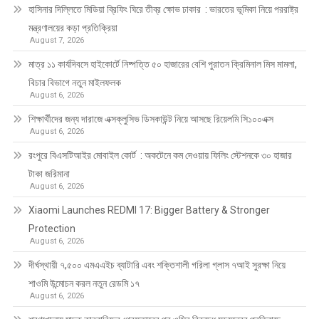
হাসিনার দিল্লিতে মিডিয়া ব্রিফিং ঘিরে তীব্র ক্ষোভ ঢাকার : ভারতের ভূমিকা নিয়ে পররাষ্ট্র
মন্ত্রণালয়ের কড়া প্রতিক্রিয়া
August 7, 2026
মাত্র ১১ কার্যদিবসে হাইকোর্টে নিষ্পত্তি ৫০ হাজারের বেশি পুরাতন ক্রিমিনাল মিস মামলা,
বিচার বিভাগে নতুন মাইলফলক
August 6, 2026
শিক্ষার্থীদের জন্য দারাজে এক্সক্লুসিভ ডিসকাউন্ট নিয়ে আসছে রিয়েলমি সি১০০এক্স
August 6, 2026
রংপুরে বিএসটিআইর মোবাইল কোর্ট : অকটেনে কম দেওয়ায় ফিলিং স্টেশনকে ৩০ হাজার
টাকা জরিমানা
August 6, 2026
Xiaomi Launches REDMI 17: Bigger Battery & Stronger
Protection
August 6, 2026
দীর্ঘস্থায়ী ৭,৫০০ এমএএইচ ব্যাটারি এবং শক্তিশালী গরিলা গ্লাস ৭আই সুরক্ষা নিয়ে
শাওমি উন্মোচন করল নতুন রেডমি ১৭
August 6, 2026