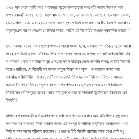
২০১৮ সাল থেকে প্রতি বছর গণতন্ত্রের সূচকে বাংলাদেশের অগ্রগতি হয়েছে উল্লেখ করে
সম্প্রচারমন্ত্রী বলেন, ‘২০১৮ সালে বাংলাদেশ ৮৮তম, ২০১৯ সালে ৮০তম, ২০২০ সালে ৭৬তম,
২০২১ সালে ৭৫তম এবং ২০২২ সালে ৭৩তম স্থানে উন্নীত হয়েছে। অর্থাৎ বিএনপি নেতারা যে
বক্তব্যগুলো রাখেন সেগুলো যে মিথ্যা অসার, সেটিই এই রিপোর্টের মাধ্যমে প্রকাশিত হয়েছে।’
হাছান মাহমুদ বলেন, ‘বাংলাদেশের গণতন্ত্র আরো সংহত হতো, বাংলাদেশ গণতন্ত্রের সূচকে আরো
কয়েক ধাপ উন্নীত হতো যদি বিএনপির সংসদ বর্জন, সংসদ থেকে পদত্যাগ এই অপরাজনীতি যদি
না থাকতো। কারণ গণতন্ত্রকে দৃঢ় ও সংহত করার দায়িত্ব যেমন সরকারি দলের, তেমনই বিরোধী
দলেরও দায়িত্ব, সে বিরোধী দল সংসদে থাকুক কিম্বা না থাকুক। গণতন্ত্রকে সংহত করা,
গণতান্ত্রিক রীতিনীতি চর্চা করা, সেটি সমস্ত রাজনৈতিক দলের সম্মিলিত দায়িত্ব। আজকে
জননেত্রী শেখ হাসিনার নেতৃত্বে বাংলাদেশের গণতন্ত্র যে সুসংহত হয়েছে এবং গণতান্ত্রিক
রীতিনীতির চর্চা বিস্তৃত হয়েছে সেটির বহিপ্রকাশ হচ্ছে ইকোনমিস্ট ইন্টেলিজেন্স ইউনিটের এই
রিপোর্ট।’
জাপানের প্রধানমন্ত্রীকে বিএনপির পত্রলেখা নিয়ে প্রশ্নের জবাবে আওয়ামী লীগের যুগ্ম সাধারণ
সম্পাদক হাছান বলেন, ‘মির্জা ফখরুল সাহেব এই সমস্ত রিপোর্টকে অস্বীকার করেছিলেন। পরে
মির্জা ফখরুল সাহেব স্বীকার করেছেন। এ ধরণের চিঠি বিদেশি রাষ্ট্রের কাছে লেখা সেটি শুধু