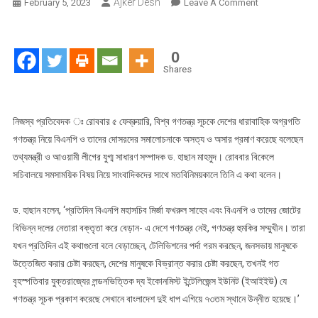
Ajker Desh
On
February 5, 2023
Leave A Comment
গণতন্ত্র
সূচকে
দেশের
0
অগ্রগতি
Shares
বিএনপির
সমালোচনাকে
অসার
নিজস্ব প্রতিবেদক ঃ রোববার ৫ ফেব্রুয়ারি, বিশ্ব গণতন্ত্র সূচকে দেশের ধারাবাহিক অগ্রগতি
প্রমাণ
গণতন্ত্র নিয়ে বিএনপি ও তাদের দোসরদের সমালোচনাকে অসত্য ও অসার প্রমাণ করেছে বলেছেন
করেছে-
তথ্যমন্ত্রী ও আওয়ামী লীগের যুগ্ম সাধারণ সম্পাদক ড. হাছান মাহমুদ। রোববার বিকেলে
তথ্যমন্ত্রী
সচিবালয়ে সমসাময়িক বিষয় নিয়ে সাংবাদিকদের সাথে মতবিনিময়কালে তিনি এ কথা বলেন।
ড. হাছান বলেন, ‘প্রতিদিন বিএনপি মহাসচিব মির্জা ফখরুল সাহেব এবং বিএনপি ও তাদের জোটের
বিভিন্ন দলের নেতারা বক্তৃতা করে বেড়ান- এ দেশে গণতন্ত্র নেই, গণতন্ত্র হুমকির সম্মুখীন। তারা
যখন প্রতিদিন এই কথাগুলো বলে বেড়াচ্ছেন, টেলিভিশনের পর্দা গরম করছেন, জনসভায় মানুষকে
উত্তেজিত করার চেষ্টা করছেন, দেশের মানুষকে বিভ্রান্ত করার চেষ্টা করছেন, তখনই গত
বৃহস্পতিবার যুক্তরাজ্যের লন্ডনভিত্তিক দ্য ইকোনমিস্ট ইন্টেলিজেন্স ইউনিট (ইআইইউ) যে
গণতন্ত্র সূচক প্রকাশ করেছে সেখানে বাংলাদেশ দুই ধাপ এগিয়ে ৭৩তম স্থানে উন্নীত হয়েছে।’