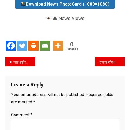
Download News PhotoCard (1080×1080)
88
News Views
0
Shares
Post
আরএমপিতে বদলি জানিত বিদায় সংবর্ধনা অনুষ্ঠান অনুষ্ঠিত
ঢাকার দক্ষিণ কেরাণীগঞ্জে র‍্যাবের অভিযানে ইয়াবা ও গাঁজা সহ ১ জন গ্রেফতার
navigation
Leave a Reply
Your email address will not be published.
Required fields
are marked
*
Comment
*