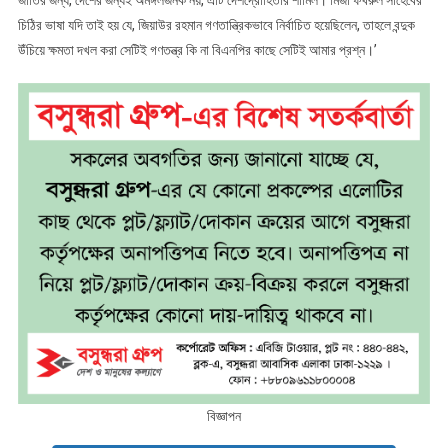
জাতির জন্য, দেশের জন্যই অমঙ্গলজনক নয়, এটি দেশদ্রোহিতার শামিল। মির্জা ফখরুল সাহেবের
চিঠির ভাষা যদি তাই হয় যে, জিয়াউর রহমান গণতান্ত্রিকভাবে নির্বাচিত হয়েছিলেন, তাহলে বন্দুক
উঁচিয়ে ক্ষমতা দখল করা সেটিই গণতন্ত্র কি না বিএনপির কাছে সেটিই আমার প্রশ্ন।’
বিজ্ঞাপন