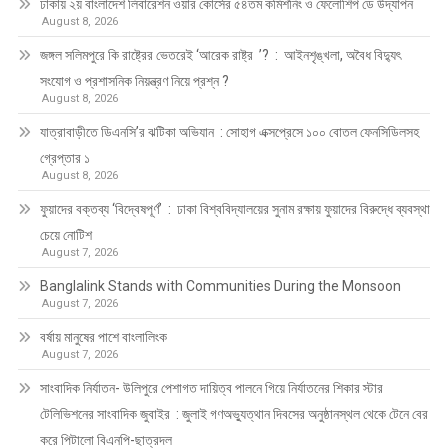
ঢাকায় ২য় বাংলাদেশ লিবারেশন ওয়ার কোর্সের ৫৪তম কমিশনিং ও ফেলোশিপ ডে উদ্‌যাপন
August 8, 2026
জঙ্গল সলিমপুরে কি রাষ্ট্রের ভেতরেই ‘আরেক রাষ্ট্র ’? : আইনশৃঙ্খলা, অবৈধ বিদ্যুৎ
সংযোগ ও প্রশাসনিক নিয়ন্ত্রণ নিয়ে প্রশ্ন ?
August 8, 2026
যাত্রাবাড়ীতে ডিএনসি’র ঝটিকা অভিযান : সোহাগ এক্সপ্রেসে ১০০ বোতল ফেনসিডিলসহ
গ্রেপ্তার ১
August 8, 2026
ফুয়াদের বক্তব্য ‘বিদ্বেষপূর্ণ’ : ঢাকা বিশ্ববিদ্যালয়ের সুনাম রক্ষায় ফুয়াদের বিরুদ্ধে ব্যবস্থা
চেয়ে নোটিশ
August 7, 2026
Banglalink Stands with Communities During the Monsoon
August 7, 2026
বর্ষায় মানুষের পাশে বাংলালিংক
August 7, 2026
সাংবাদিক নির্যাতন- উলিপুরে পেশাগত দায়িত্ব পালনে গিয়ে নির্যাতনের শিকার স্টার
টেলিভিশনের সাংবাদিক জুবাইর : জুলাই গণঅভ্যুত্থান দিবসের অনুষ্ঠানস্থল থেকে টেনে বের
করে পিটালো বিএনপি-ছাত্রদল