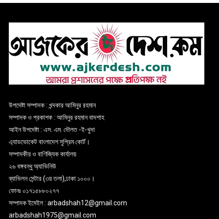
উপদেষ্টা সম্পাদক : খন্দকার আমিনুর রহমান
সম্পাদক ও প্রকাশক : আমিনুর রহমান বাদশাহ
আইন উপদেষ্টা : এস. এম. দৌলত -ই-খুদা
এ্যাডভোকেট বাংলাদেশ সুপ্রিম কোর্ট।
সম্পাদকীয় ও বাণিজ্যিক কার্যালয়
২৬ বঙ্গবন্ধু অ্যাভিনিউ
ব্যাভিলন সেন্টার (৩য় তলা),ঢাকা ১০০০।
ফোনঃ ০১৭১৫৮৮০২৭৭
সম্পাদক ইমেইল : arbadshah12@gmail.com
arbadshah1975@gmail.com