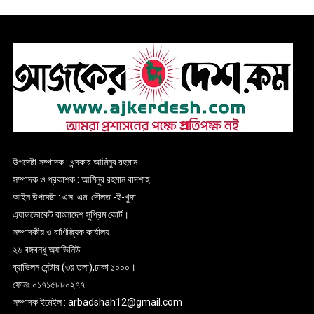
উপদেষ্টা সম্পাদক : খন্দকার আমিনুর রহমান
সম্পাদক ও প্রকাশক : আমিনুর রহমান বাদশাহ
আইন উপদেষ্টা : এস. এম. দৌলত -ই-খুদা
এ্যাডভোকেট বাংলাদেশ সুপ্রিম কোর্ট।
সম্পাদকীয় ও বাণিজ্যিক কার্যালয়
২৬ বঙ্গবন্ধু অ্যাভিনিউ
ব্যাভিলন সেন্টার (৩য় তলা),ঢাকা ১০০০।
ফোনঃ ০১৭১৫৮৮০২৭৭
সম্পাদক ইমেইল : arbadshah12@gmail.com