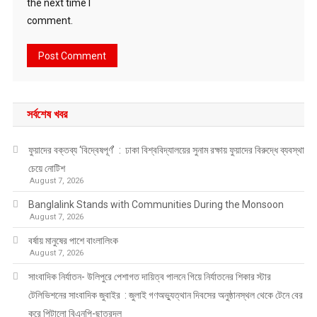
the next time I
comment.
সর্বশেষ খবর
ফুয়াদের বক্তব্য ‘বিদ্বেষপূর্ণ’ : ঢাকা বিশ্ববিদ্যালয়ের সুনাম রক্ষায় ফুয়াদের বিরুদ্ধে ব্যবস্থা
চেয়ে নোটিশ
August 7, 2026
Banglalink Stands with Communities During the Monsoon
August 7, 2026
বর্ষায় মানুষের পাশে বাংলালিংক
August 7, 2026
সাংবাদিক নির্যাতন- উলিপুরে পেশাগত দায়িত্ব পালনে গিয়ে নির্যাতনের শিকার স্টার
টেলিভিশনের সাংবাদিক জুবাইর : জুলাই গণঅভ্যুত্থান দিবসের অনুষ্ঠানস্থল থেকে টেনে বের
করে পিটালো বিএনপি-ছাত্রদল