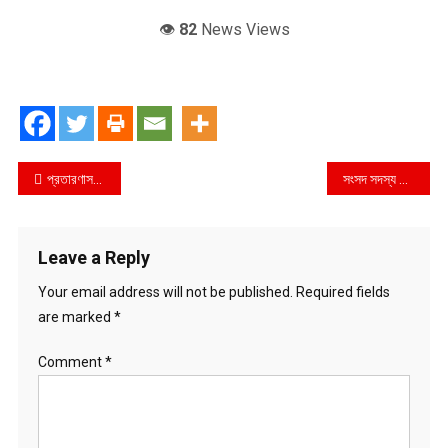
👁️
82
News Views
Post
প্রতারণাসহ বিভিন্ন অনিয়মের অভিযোগে প্রাইম ডিস্ট্রিবিউশন গ্রুপের এমডি প্রতারক মামুন পুলিশের হাতে গ্রেফতার
সংসদ সদস্য বীর মুক্তিযোদ্ধা মোছলেম উদ্দিন আহমদের মৃত্যুতে ভূমিমন্ত্রীর শোক
navigation
Leave a Reply
Your email address will not be published.
Required fields
are marked
*
Comment
*