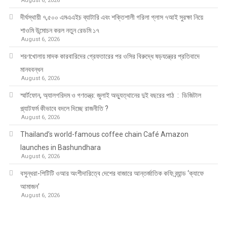
August 6, 2026
দীর্ঘস্থায়ী ৭,৫০০ এমএএইচ ব্যাটারি এবং শক্তিশালী গরিলা গ্লাস ৭আই সুরক্ষা নিয়ে
শাওমি উন্মোচন করল নতুন রেডমি ১৭
August 6, 2026
শরণখোলায় মাদক কারবারিদের গ্রেফতারের পর ওসির বিরুদ্ধে ষড়যন্ত্রের প্রতিবাদে
মানববন্ধন
August 6, 2026
স্মার্টফোন, অ্যালগরিদম ও গণতন্ত্র: জুলাই অভ্যুত্থানের দুই বছরের পাঠ : ডিজিটাল
প্ল্যাটফর্ম কীভাবে বদলে দিচ্ছে রাজনীতি ?
August 6, 2026
Thailand’s world-famous coffee chain Café Amazon
launches in Bashundhara
August 6, 2026
বসুন্ধরা-পিটিটি ওআর অংশীদারিত্বে দেশের বাজারে আন্তর্জাতিক কফি ব্র্যান্ড ‘ক্যাফে
আমাজন’
August 6, 2026