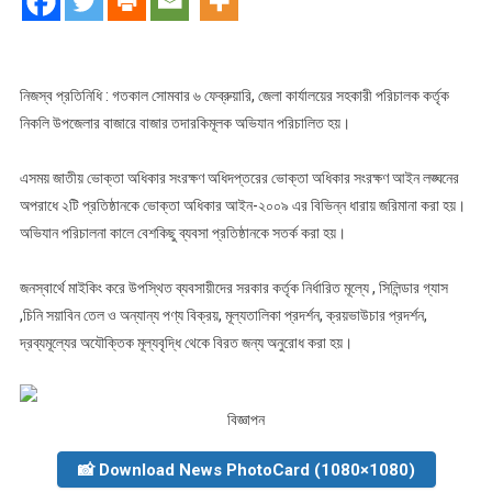
জেলা
কার্যালয়ের
বাজার
তদারকি
নিজস্ব প্রতিনিধি : গতকাল সোমবার ৬ ফেব্রুয়ারি, জেলা কার্যালয়ের সহকারী পরিচালক কর্তৃক
অভিযানে
নিকলি উপজেলার বাজারে বাজার তদারকিমূলক অভিযান পরিচালিত হয়।
২
টি
এসময় জাতীয় ভোক্তা অধিকার সংরক্ষণ অধিদপ্তরের ভোক্তা অধিকার সংরক্ষণ আইন লঙ্ঘনের
প্রতিষ্ঠান
অপরাধে ২টি প্রতিষ্ঠানকে ভোক্তা অধিকার আইন-২০০৯ এর বিভিন্ন ধারায় জরিমানা করা হয়।
কে
অভিযান পরিচালনা কালে বেশকিছু ব্যবসা প্রতিষ্ঠানকে সতর্ক করা হয়।
জরিমানা
জনস্বার্থে মাইকিং করে উপস্থিত ব্যবসায়ীদের সরকার কর্তৃক নির্ধারিত মূল্যে , সিলিন্ডার গ্যাস
,চিনি সয়াবিন তেল ও অন্যান্য পণ্য বিক্রয়, মূল্যতালিকা প্রদর্শন, ক্রয়ভাউচার প্রদর্শন,
দ্রব্যমূল্যের অযৌক্তিক মূল্যবৃদ্ধি থেকে বিরত জন্য অনুরোধ করা হয়।
বিজ্ঞাপন
📸 Download News PhotoCard (1080×1080)