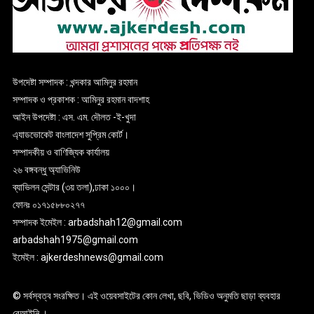
উপদেষ্টা সম্পাদক : খন্দকার আমিনুর রহমান
সম্পাদক ও প্রকাশক : আমিনুর রহমান বাদশাহ
আইন উপদেষ্টা : এস. এম. দৌলত -ই-খুদা
এ্যাডভোকেট বাংলাদেশ সুপ্রিম কোর্ট।
সম্পাদকীয় ও বাণিজ্যিক কার্যালয়
২৬ বঙ্গবন্ধু অ্যাভিনিউ
ব্যাভিলন সেন্টার (৩য় তলা),ঢাকা ১০০০।
ফোনঃ ০১৭১৫৮৮০২৭৭
সম্পাদক ইমেইল : arbadshah12@gmail.com
arbadshah1975@gmail.com
ইমেইল : ajkerdeshnews@gmail.com
© সর্বস্বত্ব সংরক্ষিত। এই ওয়েবসাইটের কোন লেখা, ছবি, ভিডিও অনুমতি ছাড়া ব্যবহার
বেআইনি ।