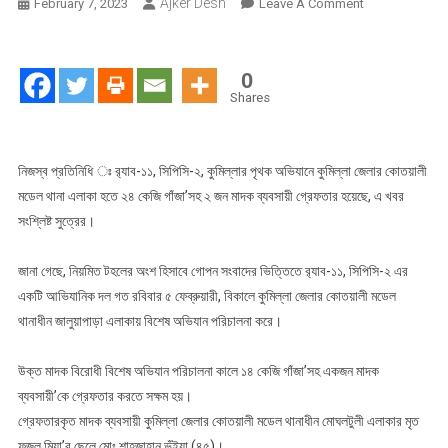
Ajker Desh
On
February 7, 2023
Leave A Comment
কুমিল্লায়
র‍্যাবের
পৃথক
0
অভিযানে
Shares
২৪
কেজি
গাঁজা
নিজস্ব প্রতিনিধি ঃ র‍্যাব-১১, সিপিসি-২, কুমিল্লার পৃথক অভিযানে কুমিল্লা জেলার কোতয়ালী
সহ
মডেল থানা এলাকা হতে ২৪ কেজি গাঁজা’সহ ২ জন মাদক ব্যবসায়ী গ্রেফতার হয়েছে, এ খবর
২
সংশ্লিষ্ট সুত্রের।
জন
গ্রেফতার
জানা গেছে, নিয়মিত টহলের অংশ হিসাবে গোপন সংবাদের ভিত্তিতে র‍্যাব-১১, সিপিসি-২ এর
একটি আভিযানিক দল গত রবিবার ৫ ফেব্রুয়ারী, বিকালে কুমিল্লা জেলার কোতয়ালী মডেল
থানাধীন জালুয়াপাড়া এলাকায় বিশেষ অভিযান পরিচালনা করে।
উক্ত মাদক বিরোধী বিশেষ অভিযান পরিচালনা কালে ১৪ কেজি গাঁজা’সহ একজন মাদক
ব্যবসায়ী’কে গ্রেফতার করতে সক্ষম হয়।
গ্রেফতারকৃত মাদক ব্যবসায়ী কুমিল্লা জেলার কোতয়ালী মডেল থানাধীন মোঘলটুলী এলাকার মৃত
ফজলু মিয়া’র ছেলে মোঃ শাহজাহান ভূঁইয়া (৪৫)।