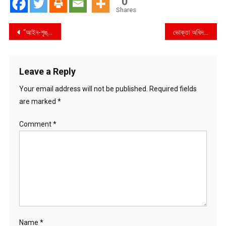
0
Shares
Post
“আইন-শৃঙ্খলা রক্ষা ও জননিরাপত্তা বিধানে সার্বক্ষণিক দায়িত্ব পালন করছে পুলিশ”- যশোরে আইজিপি
ভোক্তা অধিদপ্তর বরিশাল বিভাগীয় কার্যাল‌য়ের বাজার তদার‌কি অ‌ভিযানে ৬ টি প্রতিষ্ঠান কে ১২০০০ টাকা জরিমানা
navigation
Leave a Reply
Your email address will not be published.
Required fields
are marked
*
Comment
*
Name
*