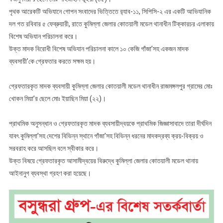
পৃথক আরেকটি অভিযানে গোপন সংবাদের ভিত্তিতে র‍্যাব-১১, সিপিসি-২ এর একটি আভিযানিক
দল গত রবিবার ৫ ফেব্রুয়ারী, রাতে কুমিল্লা জেলার কোতয়ালী মডেল থানাধীন টিক্কারচর এলাকায়
বিশেষ অভিযান পরিচালনা করে।
উক্ত মাদক বিরোধী বিশেষ অভিযান পরিচালনা কালে ১০ কেজি গাঁজা’সহ একজন মাদক
ব্যবসায়ী’কে গ্রেফতার করতে সক্ষম হয়।
গ্রেফতারকৃত মাদক ব্যবসায়ী কুমিল্লা জেলার কোতয়ালী মডেল থানাধীন রাজমঙ্গলপুর গ্রামের মোঃ
খোকন মিয়া’র ছেলে মোঃ ইয়াছিন মিয়া (২২)।
প্রাথমিক অনুসন্ধান ও গ্রেফতারকৃত মাদক ব্যবসায়ীদ্বয়কে প্রাথমিক জিজ্ঞাসাবাদে তারা দীর্ঘদিন
যাবৎ কুমিল্লা’সহ দেশের বিভিন্ন স্থানে গাঁজা’সহ বিভিন্ন ধরনের মাদকদ্রব্য ক্রয়-বিক্রয় ও
সরবরাহ করে আসছিল বলে স্বীকার করে।
উক্ত বিষয়ে গ্রেফতারকৃত আসামীদ্বয়ের বিরুদ্ধে কুমিল্লা জেলার কোতয়ালী মডেল থানায়
আইনানুগ ব্যবস্থা গ্রহণ করা হয়েছে।