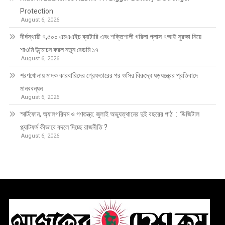
Protection
August 6, 2026
দীর্ঘস্থায়ী ৭,৫০০ এমএএইচ ব্যাটারি এবং শক্তিশালী গরিলা গ্লাস ৭আই সুরক্ষা নিয়ে
শাওমি উন্মোচন করল নতুন রেডমি ১৭
August 6, 2026
শরণখোলায় মাদক কারবারিদের গ্রেফতারের পর ওসির বিরুদ্ধে ষড়যন্ত্রের প্রতিবাদে
মানববন্ধন
August 6, 2026
স্মার্টফোন, অ্যালগরিদম ও গণতন্ত্র: জুলাই অভ্যুত্থানের দুই বছরের পাঠ : ডিজিটাল
প্ল্যাটফর্ম কীভাবে বদলে দিচ্ছে রাজনীতি ?
August 6, 2026