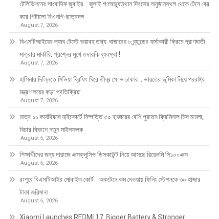
টেলিভিশনের সাংবাদিক জুবাইর : জুলাই গণঅভ্যুত্থান দিবসের অনুষ্ঠানস্থল থেকে টেনে বের
করে পিটালো বিএনপি-ছাত্রদল
August 7, 2026
বিএসটিআইয়ের ল্যাব টেস্টে ভয়াবহ তথ্য: বাজারের ৮ ব্র্যান্ডের ফর্সাকারী ক্রিমে প্রাণঘাতী
মাত্রার মার্কারি, প্রশ্নের মুখে তদারকি ব্যবস্থা !
August 7, 2026
হাসিনার দিল্লিতে মিডিয়া ব্রিফিং ঘিরে তীব্র ক্ষোভ ঢাকার : ভারতের ভূমিকা নিয়ে পররাষ্ট্র
মন্ত্রণালয়ের কড়া প্রতিক্রিয়া
August 7, 2026
মাত্র ১১ কার্যদিবসে হাইকোর্টে নিষ্পত্তি ৫০ হাজারের বেশি পুরাতন ক্রিমিনাল মিস মামলা,
বিচার বিভাগে নতুন মাইলফলক
August 6, 2026
শিক্ষার্থীদের জন্য দারাজে এক্সক্লুসিভ ডিসকাউন্ট নিয়ে আসছে রিয়েলমি সি১০০এক্স
August 6, 2026
রংপুরে বিএসটিআইর মোবাইল কোর্ট : অকটেনে কম দেওয়ায় ফিলিং স্টেশনকে ৩০ হাজার
টাকা জরিমানা
August 6, 2026
Xiaomi Launches REDMI 17: Bigger Battery & Stronger