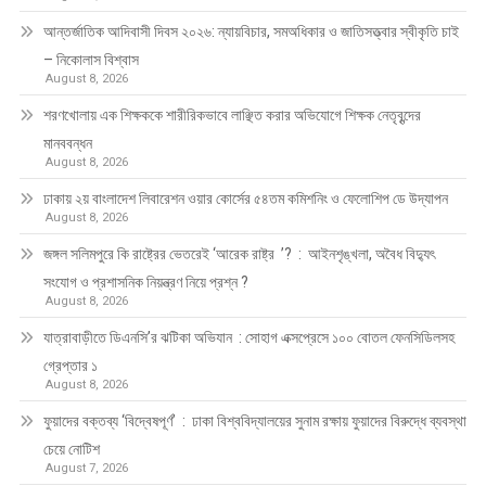
আন্তর্জাতিক আদিবাসী দিবস ২০২৬: ন্যায়বিচার, সমঅধিকার ও জাতিসত্ত্বার স্বীকৃতি চাই
– নিকোলাস বিশ্বাস
August 8, 2026
শরণখোলায় এক শিক্ষককে শারীরিকভাবে লাঞ্ছিত করার অভিযোগে শিক্ষক নেতৃবৃন্দের
মানববন্ধন
August 8, 2026
ঢাকায় ২য় বাংলাদেশ লিবারেশন ওয়ার কোর্সের ৫৪তম কমিশনিং ও ফেলোশিপ ডে উদ্‌যাপন
August 8, 2026
জঙ্গল সলিমপুরে কি রাষ্ট্রের ভেতরেই ‘আরেক রাষ্ট্র ’? : আইনশৃঙ্খলা, অবৈধ বিদ্যুৎ
সংযোগ ও প্রশাসনিক নিয়ন্ত্রণ নিয়ে প্রশ্ন ?
August 8, 2026
যাত্রাবাড়ীতে ডিএনসি’র ঝটিকা অভিযান : সোহাগ এক্সপ্রেসে ১০০ বোতল ফেনসিডিলসহ
গ্রেপ্তার ১
August 8, 2026
ফুয়াদের বক্তব্য ‘বিদ্বেষপূর্ণ’ : ঢাকা বিশ্ববিদ্যালয়ের সুনাম রক্ষায় ফুয়াদের বিরুদ্ধে ব্যবস্থা
চেয়ে নোটিশ
August 7, 2026