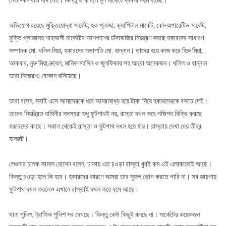
নেতা-কর্মীরাও বাদ নেই। কিন্তু এ কারণে মূল মার্কেটে ব্যবসা কমে যাচ্ছে।
অভিযোগ রয়েছে মুক্তিযোদ্ধা মার্কেট, হক প্লাজা, ক্যাপিটাল মার্কেট, কো-অপারেটিভ মার্কেট,
মুক্তি প্লাজাসহ শাহআলী মার্কেটের আশপাশের চাঁদাবাজির নিয়ন্ত্রণ করছে হকারদের সাধারণ
সম্পাদক মো. খলিল মিয়া, হকারদের সভাপতি মো. হান্নান। তাদের হয়ে কাজ করে হিরু মিয়া,
আকবার, নুরু মিয়া,রুবেল, মানিক মহসিন ও জুলফিকার সহ আরো অনেকজন। খলিল ও হান্নান
তারা নিজেরাও দোকান বসিয়েছে।
তারা বলেন, সবাই এসে আমাদেরকে ধরে আমরাবাধ্য হয়ে টাকা নিয়ে হকারদেরকে বসতে দেই।
তাদের নিয়ন্ত্রিত বাহিনীর সদস্যরা শুধু ফুটপাথই নয়, রাস্তা দখল করে পজিশন বিক্রি করছে
হকারদের কাছে। সকাল থেকেই রাস্তা ও ফুটপাথ দখল হয়ে যায়। রাস্তায় দেখা দেয় তীব্র
যানজট।
লেগুনার চালক কামাল হোসেন বলেন, ঢাকায় এত চওড়া রাস্তা খুবই কম এই এলাকাতেই আছে।
কিন্তু চওড়া হলে কি হবে। হকারদের কারণে আমরা তার সুফল ভোগ করতে পারি না। সব জায়গায়
ফুটপাথ দখল করলেও এখানে রাস্তাই দখল করে বসে আছে।
থানা পুলিশ, ট্রাফিক পুলিশ সব দেখছে। কিন্তু কেউ কিছুই বলছে না। মার্কেটের কয়েকজন