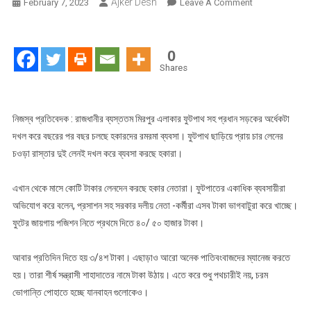
Ajker Desh
On
February 7, 2023
Leave A Comment
স্পষ্ট
:
মিরপুর
0
এলাকার
Shares
ফুটপাত,
ফুটের
জায়গায়
নিজস্ব প্রতিবেদক : রাজধানীর ব্যস্ততম মিরপুর এলাকার ফুটপাথ সহ প্রধান সড়কের অর্ধেকটা
পজিশন
দখল করে বছরের পর বছর চলছে হকারদের রমরমা ব্যবসা। ফুটপাথ ছাড়িয়ে প্রায় চার লেনের
নিতে
চওড়া রাস্তার দুই লেনই দখল করে ব্যবসা করছে হকারা।
প্রথমে
দিতে
এখান থেকে মাসে কোটি টাকার লেনদেন করছে হকার নেতারা। ফুটপাতের একাধিক ব্যবসায়ীরা
৪০-
অভিযোগ করে বলেন, প্রসাশন সহ সরকার দলীয় নেতা -কর্মীরা এসব টাকা ভাগবাটুরা করে খাচ্ছে।
৫০
ফুটের জায়গায় পজিশন নিতে প্রথমে দিতে ৪০/ ৫০ হাজার টাকা।
হাজার
টাকা
আবার প্রতিদিন দিতে হয় ৩/৪শ টাকা। এছাড়াও আরো অনেক পাতিবংবাজদের ম্যানেজ করতে
হয়। তারা শীর্ষ সন্ত্রাসী শাহাদাতের নামে টাকা উঠায়। এতে করে শুধু পথচারীই নয়, চরম
ভোগান্তি পোহাতে হচ্ছে যানবাহন গুলোকেও।