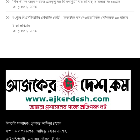
শিক্ষার্থীদের জন্য দারাজে এক্সক্লুসিভ ডিসকাউন্ট নিয়ে আসছে রিয়েলমি সি১০০এক্স
August 6, 2026
রংপুরে বিএসটিআইর মোবাইল কোর্ট : অকটেনে কম দেওয়ায় ফিলিং স্টেশনকে ৩০ হাজার
টাকা জরিমানা
August 6, 2026
উপদেষ্টা সম্পাদক : খন্দকার আমিনুর রহমান
সম্পাদক ও প্রকাশক : আমিনুর রহমান বাদশাহ
আইন উপদেষ্টা : এস. এম. দৌলত -ই-খুদা