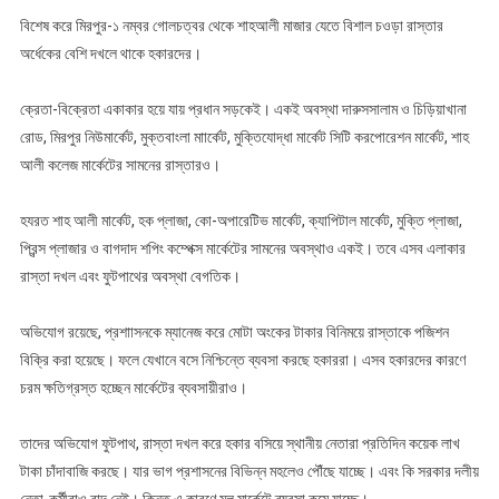
বিশেষ করে মিরপুর-১ নম্বর গোলচত্বর থেকে শাহআলী মাজার যেতে বিশাল চওড়া রাস্তার
অর্ধেকের বেশি দখলে থাকে হকারদের।
ক্রেতা-বিক্রেতা একাকার হয়ে যায় প্রধান সড়কেই। একই অবস্থা দারুসসালাম ও চিড়িয়াখানা
রোড, মিরপুর নিউমার্কেট, মুক্তবাংলা মাার্কেট, মুক্তিযোদ্ধা মার্কেট সিটি করপোরেশন মার্কেট, শাহ
আলী কলেজ মার্কেটের সামনের রাস্তারও।
হযরত শাহ আলী মার্কেট, হক প্লাজা, কো-অপারেটিভ মার্কেট, ক্যাপিটাল মার্কেট, মুক্তি প্লাজা,
প্রিন্স প্লাজার ও বাগদাদ শপিং কম্পেক্স মার্কেটের সামনের অবস্থাও একই। তবে এসব এলাকার
রাস্তা দখল এবং ফুটপাথের অবস্থা বেগতিক।
অভিযোগ রয়েছে, প্রশাাসনকে ম্যানেজ করে মোটা অংকের টাকার বিনিময়ে রাস্তাকে পজিশন
বিক্রি করা হয়েছে। ফলে যেখানে বসে নিশ্চিন্তে ব্যবসা করছে হকাররা। এসব হকারদের কারণে
চরম ক্ষতিগ্রস্ত হচ্ছেন মার্কেটের ব্যবসায়ীরাও।
তাদের অভিযোগ ফুটপাথ, রাস্তা দখল করে হকার বসিয়ে স্থানীয় নেতারা প্রতিদিন কয়েক লাখ
টাকা চাঁদাবাজি করছে। যার ভাগ প্রশাসনের বিভিন্ন মহলেও পৌঁছে যাচ্ছে। এবং কি সরকার দলীয়