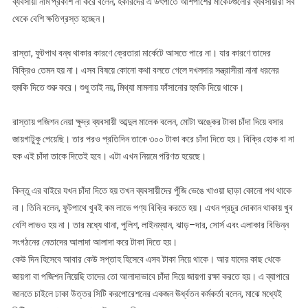
ব্যবসায়ী নাম প্রকাশ না করে বলেন, হকারদের এ উৎপাতে আশপাশের মার্কেটগুলোর ব্যবসায়ীরা সব
থেকে বেশি ক্ষতিগ্রস্ত হচ্ছেন।
রাস্তা, ফুটপাথ বন্ধ থাকার কারণে ক্রেতারা মার্কেটে আসতে পারে না। যার কারণে তাদের
বিক্রিও তেমন হয় না। এসব বিষয়ে কোনো কথা বলতে গেলে দখলদার সন্ত্রাসীরা নানা ধরনের
হুমকি দিতে শুরু করে। শুধু তাই নয়, মিথ্যা মামলায় ফাঁসানোর হুমকি দিয়ে থাকে।
রাস্তায় পজিশন নেয়া ক্ষুদ্র ব্যবসায়ী আব্দুল মালেক বলেন, মোটা অঙ্কের টাকা চাঁদা দিয়ে বসার
জায়গাটুকু পেয়েছি। তার পরও প্রতিদিন তাকে ৩০০ টাকা করে চাঁদা দিতে হয়। বিক্রি হোক বা না
হক এই চাঁদা তাকে দিতেই হবে। এটা এখন নিয়মে পরিণত হয়েছে।
কিন্তু এর বাইরে যখন চাঁদা দিতে হয় তখন ব্যবসায়ীদের পুঁজি ভেঙে খাওয়া ছাড়া কোনো পথ থাকে
না। তিনি বলেন, ফুটপাথে খুবই কম লাভে পণ্য বিক্রি করতে হয়। এখন প্রচুর দোকান থাকায় খুব
বেশি লাভও হয় না। তার মধ্যে থানা, পুলিশ, লাইনম্যান, ঝাড়–দার, সোর্স এবং এলাকার বিভিন্ন
সংগঠনের নেতাদের আলাদা আলাদা করে টাকা দিতে হয়।
কেউ দিন হিসেবে আবার কেউ সপ্তাহ হিসেবে এসব টাকা নিয়ে থাকে। আর যাদের কাছ থেকে
জায়গা বা পজিশন নিয়েছি তাদের তো আলাদাভাবে চাঁদা দিয়ে জায়গা রক্ষা করতে হয়। এ ব্যাপারে
জানতে চাইলে ঢাকা উত্তর সিটি করপোরেশনের একজন ঊর্ধ্বতন কর্মকর্তা বলেন, মাঝে মধ্যেই