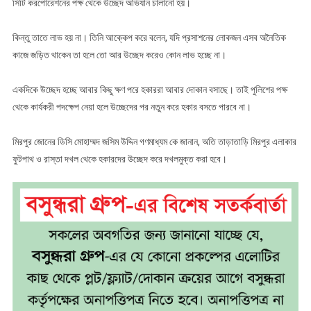
সিটি করপোরেশনের পক্ষ থেকে উচ্ছেদ অভিযান চালানো হয়।
কিন্তু তাতে লাভ হয় না। তিনি আক্কেপ করে বলেন, যদি প্রসাশনের লোকজন এসব অনৈতিক
কাজে জড়িত থাকেন তা হলে তো আর উচ্ছেদ করেও কোন লাভ হচ্ছে না।
একদিকে উচ্ছেদ হচ্ছে আবার কিছু ক্ষণ পরে হকাররা আবার দোকান বসাছে। তাই পুলিশের পক্ষ
থেকে কার্যকরী পদক্ষেপ নেয়া হলে উচ্ছেদের পর নতুন করে হকার বসতে পারবে না।
মিরপুর জোনের ডিসি মোহাম্মদ জসিম উদ্দিন গণমাধ্যম কে জানান, অতি তাড়াতাড়ি মিরপুর এলাকার
ফুটপাথ ও রাস্তা দখল থেকে হকারদের উচ্ছেদ করে দখলমুক্ত করা হবে।