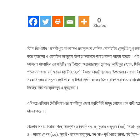
মাদা
সাং
উপ
0
হাম
Shares
করে
মো
ক্য
স্টাফ রিপোর্টার : মাদারীপুরে বাংলাদেশ মফস্বল সাংবাদিক সোসাইটির কেন্দ্রীয় যুগ্
ভাংচ
করে ক্যামেরা ও মোবাইল ভাংচুরের ঘটনায় অবশেষে থানায় মামলা দায়ের হয়েছে। এই হীন 
থান
মফস্বল সাংবাদিক সোসাইটির প্রতিষ্ঠাতা ও চেয়ারম্যান খন্দকার আছিফুর রহমান, সি
মাম
গতকাল মঙ্গলবার ( ৭ ফেব্রুয়ারী ২০২৩) বিকালে মাদারীপুর সদর উপজেলার ভাংগা ব্র
:
সরকারি জমি ও সড়ক কেটে পাকা স্থাপনা নির্মাণ কাজের চিত্র ধারণ করার সময় সাংব
বি
নিয়েছে কতিপয় ভূমিদস্যু ও দূর্বৃত্তরা।
নিন্দা
এবিষয়ে এশিয়ান টেলিভিশন এর মাদারীপুর জেলা প্রতিনিধি মাসুদ হোসেন খান বাদী হ
দায়ের করেন।
মামলার বিবরণে জানা গেছে, উল্লেখিত বিবাদীগন মো: মুজাম মাতুব্বর (৬০), পিতা- মৃ
৪। নাজমা বেগম (৩০), স্বামী- জামাল মাতুব্বর, সর্ব সাং- পূর্ব খৈয়ার ভাঙ্গা, ইউন