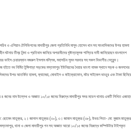
রীপুরে
বাদিকদের
র
লা
বাইল
ামেরা
ম মহাসচিব ও এশিয়ান টেলিভিশনের মাদারীপুর জেলা প্রতিনিধি মাসুদ হোসেন খান সহ সাংবাদিকদের উপর হামলা
ুর,
ঘটনায় তীব্র নিন্দা ও প্রতিবাদ জানিয়ে অপরাধীদের দৃষ্টান্তমূলক শাস্তির দাবী জানিয়েছেন বাংলাদেশ
ায়
নিয়র ভাইস চেয়ারম্যান নজরুল ইসলাম মল্লিক, মহাসচিব সুমন সরদার সহ সকল বিভাগীয় নেতৃবৃন্দ।
লা
িজ হইতে নব নির্মিত টুঙ্গিপাড়া সড়কের মস্তফাপুর ইউনিয়নের খৈয়ার ভাংগা নামক স্থানে সড়ক ও জনপথের
াদিকদের উপর আতর্কিত হামলা, ক্যামেরা, মোবাইল ও মাইক্রোফোন, মটর সাইকেল ভাংচুর এবং টাকা ছিনিয়
এমএসএস’র
য়ে ৪ জনের নাম উল্লেখ ও অজ্ঞাত ১০/১৫ জনের বিরুদ্ধে মাদারীপুর সদর মডেল থানায় একটি লিখিত এজাহা
ত: ছোমেদ মাতুব্বর, ২। জালাল মাতুব্বর (৩০), ৩। জামাল মাতুব্বর (৩৮), উভয় পিতা- মো: মুজাম মাতুব্বর
িয়ন- মস্তফাপুর, থানা ও জেলা মাদারীপুর গন সহ অজ্ঞাত আরো ১০/১৫ জনের বিরুদ্ধে কম্পিউটার টাইপকৃত