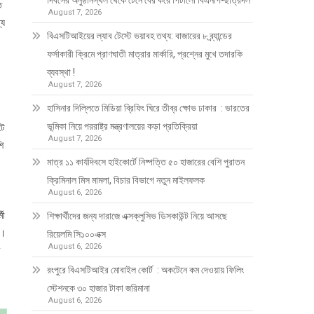
দিবসের অনুষ্ঠানস্থল থেকে টেনে বের করে পিটালো বিএনপি-ছাত্রদল
ত
August 7, 2026
্য
বিএসটিআইয়ের ল্যাব টেস্টে ভয়াবহ তথ্য: বাজারের ৮ ব্র্যান্ডের
ফর্সাকারী ক্রিমে প্রাণঘাতী মাত্রার মার্কারি, প্রশ্নের মুখে তদারকি
ব্যবস্থা !
August 7, 2026
হাসিনার দিল্লিতে মিডিয়া ব্রিফিং ঘিরে তীব্র ক্ষোভ ঢাকার : ভারতের
ভূমিকা নিয়ে পররাষ্ট্র মন্ত্রণালয়ের কড়া প্রতিক্রিয়া
টে
August 7, 2026
শি
মাত্র ১১ কার্যদিবসে হাইকোর্টে নিষ্পত্তি ৫০ হাজারের বেশি পুরাতন
ক্রিমিনাল মিস মামলা, বিচার বিভাগে নতুন মাইলফলক
August 6, 2026
মী
শিক্ষার্থীদের জন্য দারাজে এক্সক্লুসিভ ডিসকাউন্ট নিয়ে আসছে
ে।
রিয়েলমি সি১০০এক্স
August 6, 2026
রংপুরে বিএসটিআইর মোবাইল কোর্ট : অকটেনে কম দেওয়ায় ফিলিং
স্টেশনকে ৩০ হাজার টাকা জরিমানা
August 6, 2026