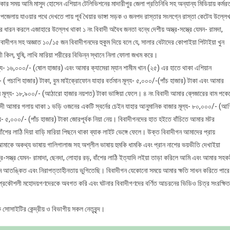
সময় আমি মাসুদ হোসেন এশিয়ান টেলিভিশনের মাদারীপুর জেলা প্রতিনিধি সহ অন্যান্য মিডিয়ায় কর্মর
পজেলায় যাওয়ার পথে দেখতে পায় পূর্ব খৈয়ার ভাঙ্গা সড়ক ও জনপদ রাস্তার সংলগ্নে রাস্তা কেটেয উল্লেখ
র ধারন করলে এজাহারে উল্লেখ থাকা ১ নং বিবাদী অবৈধ জনতা বন্ধে দেশীয় অস্ত্র-সস্ত্রে যেমন- রামদা,
বিবাদীগন সহ অজ্ঞাত ১০/১৫ জন বিবাদীগনদের হুকুম দিয়ে বলে যে, সালার বেটাদের কোপাইয়া পিটাইয়া খুন
ী কিল, ঘুষি, লাথি মারিয়া শরীরের বিভিন্ন স্থানে নিলা ফোলা জখম করে।
ূল্য- ১৬,০০০/- (ষোল হাজার) এবং আমার ক্যামেরা ম্যান শামীম খান (২৫) এর হাতে থাকা এশিয়ান
- ( পচাশি হাজার) টাকা, বুম মাইক্রোফোন যাহার বর্তমান মূল্য- ৫,০০০/-(পাঁচ হাজার) টাকা এবং আমার
মান মূল্য- ১৮,৯০০/- (আঠারো হাজার নয়শত) টাকা ভাঙ্গিয়া ফেলে। ৪ নং বিবাদী আমার ব্লেজারের বাম পকে
িবাদী আমার গলায় থাকা ১ ভড়ি ওজনের একটি স্বর্নের চেইন যাহার আনুমানিক বাজার মূল্য- ৮০,০০০/- (আ
ল্য- ৫,০০০/- (পাঁচ হাজার) টাকা জোরপূর্বক নিয়া নেয়। বিবাদীগনদের হাত হইতে বাঁচিতে আমার মটর
র লাঠি দিয়া বাড়ি মারিয়া পিছনে থাকা ব্যাক লাইট ভেঙ্গে ফেলে। উক্ত বিবাদীগন আমাদের প্রায়
াকে অকথ্য ভাষায় গালিগালাজ সহ অশ্লীল ভাষায় হুমকি ধামকি এবং প্রান নাশের ভয়ভীতি দেখাইয়া
-সস্ত্র যেমন- রামাদা, ছেনদা, লোহার রড়, বাঁশের লাঠি ইত্যাদি লইয়া তাড়া করিলে আমি এবং আমার সহকর্
 আতঙ্কিত এবং নিরাপত্তাহীনতায় ভুগিতেছি। বিবাদীগন যেকোনো সময়ে আমার ক্ষতি সাধন করিতে পার
পদ প্রকৌশলী মহোদয়গণদেরকে অবগত করি এবং ঘটনার বিবাদীগণদের বর্ণিত আচরনের ভিডিও চিত্র সংরক্ষিত
সোসাইটির কেন্দ্রীয় ও বিভাগীয় সকল নেতৃবৃন্দ।