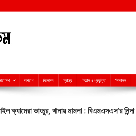
সারাদেশ
অপরাধ
বিনোদন
স্বাস্থ্য
বিজ্ঞান ও প্রযুক্তি
শিক্ষাঙ্গন
ইল ক্যামেরা ভাংচুর, থানায় মামলা : বিএমএসএস’র নিন্দা