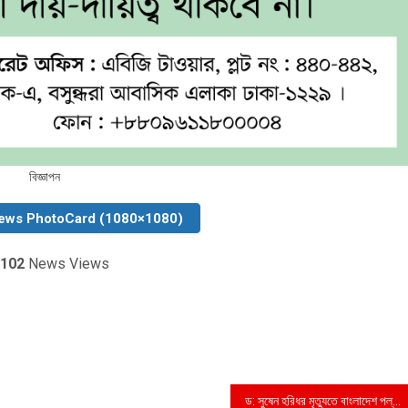
বিজ্ঞাপন
ews PhotoCard (1080×1080)
102
News Views
ড: সুষেন হরিধর মৃত্যুতে বাংলাদেশ পল্লী চিকিৎসক সমিতির সদস্যদের গভীর শোক প্রকাশ