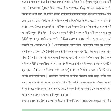
এজাহার দায়ের করিতেছি যে, গত ০৭/০২/২০২৩ ইং তারিখ বিকাল অনুমান ৪:০০ ঘটিকার 
সাংবাদিকগন ভাঙ্গা ব্রিজ শশীকর রাস্তা দিয়ে পেশাগত দায়িত্ব পালনের জন্য ডাসার উ
বিবাদীগন পাকা স্থাপনা নির্মান করতে থাকায় সাংবাদিকরা উক্ত স্থাপনার ভিডিও চিত্
ছেদা, লোহার রড়, বাঁশের লাঠি, চাইনিজ কুড়াল ইত্যাদিতে সজ্জিত হয়ে ২, ৩ ও ৪ নং 
করিয়া ফেল, উক্ত হুকুম পাইয়া বিবাদীগন সাংবাদিকদের উপর ঝাপিয়ে় পড়ে এলোপাথার
আরো উল্লেখ, বিবাদীগণ ভিডিও ধারনকৃত ইনফিনিক্স কোম্পানীর স্মার্ট ফোন যাহার ম
টেলিভিশনের প্যানাসনিক কোম্পানীর ভিডিও ক্যামেরা যাহার বর্তমান মূল্য- ৮৫,০০০/
সহকর্মী মো: এমদাদ শেখ (৪০) এর স্যামস্যাং কোম্পানীর একটি স্মার্ট ফোন যার বর্ত
থাকা নগদ ৫০,০০০/- (পঞ্চাশ হাজার) টাকা জোরপূর্বক ছিনাইয়া নিয়া যায়। ৩ নং ব
হাজার) টাকা। ২ নং বিবাদী ক্যামেরা ম্যানের হাতে থাকা একটি ঘড়ি যাহার বাজার মূ
সাইকেলে উঠিয়া পালাইতে গেলে ২ নং বিবাদী আমার মটর সাইকেল এর পিছনে একটি বাঁশে
২,৫৯,৯০০/-(দুই লক্ষ উনষাট হাজার নয়শত) টাকার ক্ষতি সাধন হয়েছে। বিবাদীগন আম
আমার সম্মানহানী করে। একপর্যায়ে বিবাদীগন আমাকে মারধোর করার জন্য দেশীয় অস্ত্র
গন কোন মতে বিবাদীগনদের হাত হইতে পালাইয়া আসি। এমতাবস্থায় আমি এখন চরম
উক্ত বিষয়ে আমি জেলা প্রশাসক মহোদয়, উপজেলা নির্বাহী কর্মকর্তা, সড়ক ও জন
আছে বলে মামলার এজাহারে উল্লেখ করা হয়।
এ ঘটনায় হামলাকারীদের কঠোর শাস্তির দাবী জানিয়েছেন বাংলাদেশ মফস্বল সাংবাদিক 