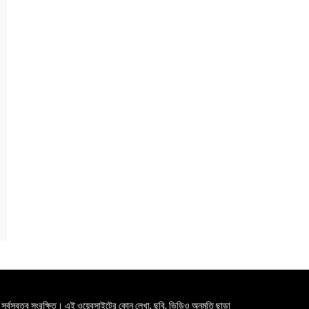
সর্বস্বত্ব সংরক্ষিত। এই ওয়েবসাইটের কোন লেখা, ছবি, ভিডিও অনুমতি ছাড়া