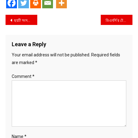
Post
ছয়টি সংসদীয় আসনে উপ-নির্বাচনে বিজয়ী সংসদ সদস্যদের শপথ গ্রহণ
ডিএনসি’র টেকনাফ বিশেষ জেন এর একাধিক মাদক বিরোধী অভিযানে বিদেশি মদ ও বিয়ার সহ ২ জন গ্রেফতার
navigation
Leave a Reply
Your email address will not be published.
Required fields
are marked
*
Comment
*
Name
*