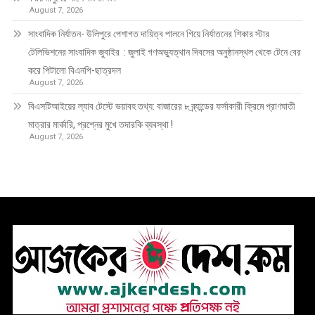
August 7, 2026
সাংবাদিক নির্যাতন- উলিপুরে পেশাগত দায়িত্ব পালনে গিয়ে নির্যাতনের শিকার স্টার
টেলিভিশনের সাংবাদিক জুবাইর : জুলাই গণঅভ্যুত্থান দিবসের অনুষ্ঠানস্থল থেকে টেনে বের
করে পিটালো বিএনপি-ছাত্রদল
August 7, 2026
বিএসটিআইয়ের ল্যাব টেস্টে ভয়াবহ তথ্য: বাজারের ৮ ব্র্যান্ডের ফর্সাকারী ক্রিমে প্রাণঘাতী
মাত্রার মার্কারি, প্রশ্নের মুখে তদারকি ব্যবস্থা !
August 7, 2026