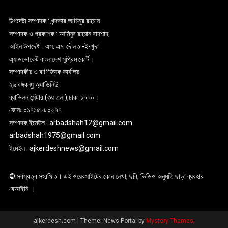
উপদেষ্টা সম্পাদক : খন্দকার আমিনুর রহমান
সম্পাদক ও প্রকাশক : আমিনুর রহমান বাদশাহ
আইন উপদেষ্টা : এস. এম. দৌলত -ই-খুদা
এ্যাডভোকেট বাংলাদেশ সুপ্রিম কোর্ট।
সম্পাদকীয় ও বাণিজ্যিক কার্যালয়
২৬ বঙ্গবন্ধু অ্যাভিনিউ
ব্যাভিলন সেন্টার (৩য় তলা),ঢাকা ১০০০।
ফোনঃ ০১৭১৫৮৮০২৭৭
সম্পাদক ইমেইল : arbadshah12@gmail.com
arbadshah1975@gmail.com
ইমেইল : ajkerdeshnews@gmail.com
© সর্বস্বত্ব সংরক্ষিত। এই ওয়েবসাইটের কোন লেখা, ছবি, ভিডিও অনুমতি ছাড়া ব্যবহার
বেআইনি ।
ajkerdesh.com
|
Theme: News Portal by
Mystery Themes
.