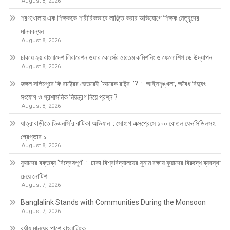
August 8, 2026
শরণখোলায় এক শিক্ষককে শারীরিকভাবে লাঞ্ছিত করার অভিযোগে শিক্ষক নেতৃবৃন্দের
মানববন্ধন
August 8, 2026
ঢাকায় ২য় বাংলাদেশ লিবারেশন ওয়ার কোর্সের ৫৪তম কমিশনিং ও ফেলোশিপ ডে উদ্‌যাপন
August 8, 2026
জঙ্গল সলিমপুরে কি রাষ্ট্রের ভেতরেই ‘আরেক রাষ্ট্র ’? : আইনশৃঙ্খলা, অবৈধ বিদ্যুৎ
সংযোগ ও প্রশাসনিক নিয়ন্ত্রণ নিয়ে প্রশ্ন ?
August 8, 2026
যাত্রাবাড়ীতে ডিএনসি’র ঝটিকা অভিযান : সোহাগ এক্সপ্রেসে ১০০ বোতল ফেনসিডিলসহ
গ্রেপ্তার ১
August 8, 2026
ফুয়াদের বক্তব্য ‘বিদ্বেষপূর্ণ’ : ঢাকা বিশ্ববিদ্যালয়ের সুনাম রক্ষায় ফুয়াদের বিরুদ্ধে ব্যবস্থা
চেয়ে নোটিশ
August 7, 2026
Banglalink Stands with Communities During the Monsoon
August 7, 2026
বর্ষায় মানুষের পাশে বাংলালিংক