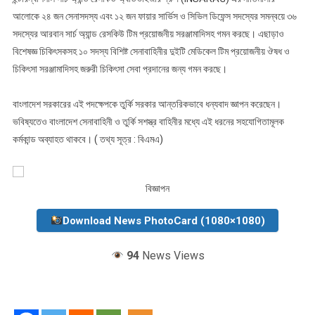
আলোকে ২৪ জন সেনাসদস্য এবং ১২ জন ফায়ার সার্ভিস ও সিভিল ডিফেন্স সদস্যের সমন্বয়ে ৩৬
সদস্যের আরবান সার্চ অ্যান্ড রেসকিউ টিম প্রয়োজনীয় সরঞ্জামাদিসহ গমন করছে। এছাড়াও
বিশেষজ্ঞ চিকিৎসকসহ ১০ সদস্য বিশিষ্ট সেনাবাহিনীর দুইটি মেডিকেল টিম প্রয়োজনীয় ঔষধ ও
চিকিৎসা সরঞ্জামাদিসহ জরুরী চিকিৎসা সেবা প্রদানের জন্য গমন করছে।
বাংলাদেশ সরকারের এই পদক্ষেপকে তুর্কি সরকার আন্তরিকভাবে ধন্যবাদ জ্ঞাপন করেছেন।
ভবিষ্যতেও বাংলাদেশ সেনাবাহিনী ও তুর্কি সশস্ত্র বাহিনীর মধ্যে এই ধরনের সহযোগিতামূলক
কর্মকান্ড অব্যাহত থাকবে। ( তথ্য সূত্র : বিএমএ)
বিজ্ঞাপন
Download News PhotoCard (1080×1080)
94
News Views