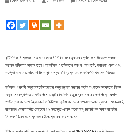
Ajker Desh
On
February 9, 2023
Leave A Comment
সেনাবাহিনীর
নেতৃত্বে
তুরস্কে
গেলো
বিশেষ
উদ্ধারকারী
দল
কুটনৈতিক বিশ্লেষক : গত ৬ ফেব্রুয়ারি সিরিয়া এবং তুরস্কের পূর্বাচলে গাজীন্তেপ প্রদেশে
ভয়াবহ ভূমিকম্প আঘাত হানে। আকস্মিক এ ভূমিকম্পে ব্যাপক প্রাণহানি, স্থাপনা ধ্বংস এবং
সংশ্লিষ্ট এলাকাগুলোতে নাগরিক সুবিধাসমূহ ক্ষতিগ্রস্থ হয়ে মানবিক বিপর্যয় দেখা দিয়েছে।
ভূমিকম্প পরবর্তী উদ্ধারকার্যে সহায়তার জন্য তুরস্ক সরকার কর্তৃক বাংলাদেশ সরকারের নিকট
অনুরোধের প্রেক্ষিতে মাননীয় প্রধানমন্ত্রীর নির্দেশনায় তুরস্কের সবচেয়ে ক্ষতিগ্রস্থ এলাকা
গাজীন্তেপ প্রদেশে উদ্ধারকার্য ও চিকিৎসা সুবিধা প্রদানের লক্ষ্যে গতকাল বুধবার ৮ ফেব্রুয়ারি,
বাংলাদেশ সেনাবাহিনীর নেতৃত্বে ৪৬ সদস্যের একটি বিশেষ উদ্ধারকারী দল বিমান বাহিনীর
সি-১৩০ বিমানযোগে তুরস্কের উদ্দেশ্যে ঢাকা ত্যাগ করেন।
ইন্টারন্যাশনাল সার্চ অ্যান্ড রেসকিউ অ্যাডভাইজার গ্রুপ (INSARAG) এর নীতিমালার