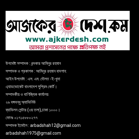
উপদেষ্টা সম্পাদক : খন্দকার আমিনুর রহমান
সম্পাদক ও প্রকাশক : আমিনুর রহমান বাদশাহ
আইন উপদেষ্টা : এস. এম. দৌলত -ই-খুদা
এ্যাডভোকেট বাংলাদেশ সুপ্রিম কোর্ট।
সম্পাদকীয় ও বাণিজ্যিক কার্যালয়
২৬ বঙ্গবন্ধু অ্যাভিনিউ
ব্যাভিলন সেন্টার (৩য় তলা),ঢাকা ১০০০।
ফোনঃ ০১৭১৫৮৮০২৭৭
সম্পাদক ইমেইল : arbadshah12@gmail.com
arbadshah1975@gmail.com