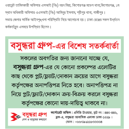
ওয়ারেন্ট তামিলকারী অফিসার এসআই (নিঃ) নয়ন মিয়া, কিশোরগঞ্জ মডেল থানা,কিশোরগঞ্জ, ১ম
স্থান অধিকারী অফিসার এএসআই (নিঃ) আমিনুর ইসলাম, শ্রীপুর থানা, গাজীপুর।
সভায় জেলার সার্বিক আইনশৃঙ্খলা পরিস্থিতি নিয়ে আলোচনা হয়। ঢাকা রেঞ্জের সকল উর্ধ্বতন
কর্মকর্তাবৃন্দ এসময়ে উপস্থিত ছিলেন।