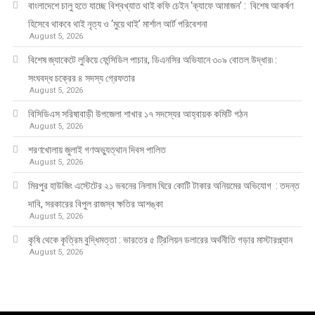
​​বাংলাদেশে চালু হতে যাচ্ছে বিশ্বখ্যাত থাই কফি চেইন ‘ক্যাফে আমাজন’ : বিশেষ আকর্ষণ
হিসেবে থাকবে থাই নৃত্য ও ‘মুয়ে থাই’ মার্শাল আর্ট পরিবেশনা
August 5, 2026
বিশেষ জ্যাকেটে লুকিয়ে ফেন্সিডিল পাচার, ডিএনসির অভিযানে ৩০৯ বোতল উদ্ধার৷ :
সংঘবদ্ধ চক্রের ৪ সদস্য গ্রেফতার
August 5, 2026
বিসিডিএস সরিষাবাড়ী উপজেলা শাখার ১৭ সদস্যের আহ্বায়ক কমিটি গঠন
August 5, 2026
শরণখোলায় জুলাই গণঅভ্যুত্থান দিবস পালিত
August 5, 2026
মিরপুর হাউজিং এস্টেটের ২১ ভবনের নিলাম ঘিরে কোটি টাকার অনিয়মের অভিযোগ : তদন্ত
দাবি, সরকারের বিপুল রাজস্ব ক্ষতির আশঙ্কা
August 5, 2026
কৃষি থেকে কৃত্রিম বুদ্ধিমত্তা : ভারতের ৫ ট্রিলিয়ন ডলারের অর্থনীতি গড়ার মাস্টারপ্ল্যান
August 5, 2026