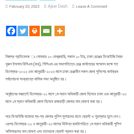
Ajker Desh
On
February 20, 2023
Leave A Comment
ঢাকা
রেঞ্জ
পুলিশের
মাসিক
অপরাধ
পর্যালোচনা
সভা
নিজস্ব প্রতিবেদক ঃ সোমবার ২০ ফেব্রুয়ারি, সকাল ১০ টায়, ঢাকা রেঞ্জের ডিআইজি সৈয়দ
অনুষ্ঠিত
নুরুল ইসলাম বিপিএম (বার), পিপিএম এর সভাপতিত্বে রেঞ্জ কার্যালয়ের সম্মেলন কক্ষে গত
ডিসেম্বর-২০২২ এবং জানুয়ারী-২০২৩ মাসে ঢাকা রেঞ্জাধীন সকল জেলা পুলিশের কার্যক্রম
পর্যালোচনা সংক্রান্তে মাসিক সভা অনুষ্ঠিত হয়।
অনুষ্ঠানের শুরুতেই ডিসেম্বর-২২ মাসে ১ম স্থান অধিকারী জেলা হিসেবে ঢাকা এবং জানুয়ারী-২৩
মাসে ১ম স্থান অধিকারী জেলা হিসেবে রাজবাড়ী জেলার নাম ঘোষণা করা হয়।
পরে ডিআইজি মহোদয় স্ব-স্ব জেলার পুলিশ সুপারদের হাতে ক্রেস্ট ও পুরস্কার তুলে দেন।
এরপর ডিসেম্বর-২২ ও জানুয়ারী-২৩ মাসের বিভিন্ন ক্যাটাগরিতে ১ম স্থান অধিকারী পুলিশ
অফিসারদের নাম ঘোষণা এবং তাদেরকে ক্রেস্ট প্রদান করা হয়।