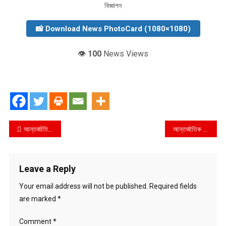
বিজ্ঞাপন
📸 Download News PhotoCard (1080×1080)
👁️
100
News Views
Post
আন্তর্জাতিক মাতৃভাষা দিবস ২০২৩ পালন নির্বিঘ্ন করতে ঢাকা দক্ষিণ সিটি করপোরেশনের নানা আয়োজন
আন্তর্জাতিক মাতৃভাষা দিবসকে ঘিরে কোনো ধরনের হামলার আশঙ্কা নেই – ডিজি র‍্যাব
navigation
Leave a Reply
Your email address will not be published.
Required fields
are marked
*
Comment
*