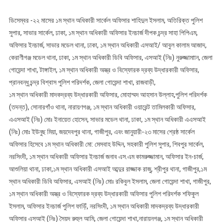
ডিসেম্বর -২২ মাসের ১ম স্থান অধিকারী সার্কেল অফিসার শাহিদুল ইসলাম, অতিরিক্ত পুলিশ
সুপার, সাভার সার্কেল, ঢাকা, ১ম স্থান অধিকারী অফিসার ইনচার্জ দীপক চন্দ্র সাহা পিপিএম,
অফিসার ইনচার্জ, সাভার মডেল থানা, ঢাকা, ১ম স্থান অধিকারী এসআই/ আবুল কালাম আজাদ,
কেরাণীগঞ্জ মডেল থানা, ঢাকা, ১ম স্থান অধিকারী ডিবি অফিসার, এসআই (নিঃ) নুরুজ্জামাান, জেলা
গোয়েন্দা শাখা, টাঙ্গাইল, ১ম স্থান অধিকারী অস্ত্র ও বিস্ফোরক দ্রব্য উদ্ধারকারী অফিসার,
প্রানবন্ধু চন্দ্র বিশ্বাস পুলিশ পরিদর্শক, জেলা গোয়েন্দা শাখা, রাজবাড়ী,
১ম স্থান অধিকারী মাদকদ্রব্য উদ্ধারকারী অফিসার, মোহাম্মদ আহসান উল্লাহ,পুলিশ পরিদর্শক
(তদন্ত), সোনারগাঁও থানা, নারায়ণগঞ্জ, ১ম স্থান অধিকারী ওয়ারেন্ট তামিলকারী অফিসার,
এএসআই (নিঃ) মোঃ ইনায়েত হোসেন, সাভার মডেল থানা, ঢাকা, ১ম স্থান অধিকারী এএসআই
(নিঃ) মোঃ ইউনুছ মিয়া, জয়দেবপুর থানা, গাজীপুর, এবং জানুয়ারী-২৩ মাসের শ্রেষ্ঠ সার্কেল
অফিসার হিসেবে ১ম স্থান অধিকারী মো: মেসবাহ উদ্দিন, সহকারী পুলিশ সুপার, শিবপুর সার্কেল,
নরসিংদী, ১ম স্থান অধিকারী অফিসার ইনচার্জ জনাব এস.এম কামরুজ্জামান, অফিসার ইন-চার্জ,
আশুলিয়া থানা, ঢাকা,১ম স্থান অধিকারী এসআই আব্দুর রাজ্জাক রাজু, শ্রীপুর থানা, গাজীপুর,১ম
স্থান অধিকারী ডিবি অফিসার, এসআই (নিঃ) মোঃ রকিবুল ইসলাম, জেলা গোয়েন্দা শাখা, গাজীপুর,
১ম স্থান অধিকারী অস্ত্র ও বিস্ফোরক দ্রব্য উদ্ধারকারী অফিসার পুলিশ পরিদর্শক শফিকুল
ইসলাম, অফিসার ইনচার্জ পুলিশ ফাড়িঁ, নরসিংদী, ১ম স্থান অধিকারী মাদকদ্রব্য উদ্ধারকারী
অফিসার এসআই (নিঃ) সৈয়দ রুহুল আমি, জেলা গোয়েন্দা শাখা,নারায়নগঞ্জ, ১ম স্থান অধিকারী