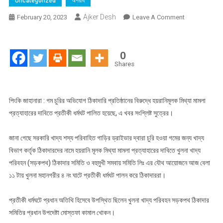
Uncategorized
অপরাধ
Ajker Desh
On
February 20, 2023
Leave A Comment
খুলনায়
গম
চুরির
0
অভিযোগে
Shares
ঠিকাদারি
প্রতিষ্ঠানের
বিরুদ্ধে
পিংকি জাহানারা : গম চুরির অভিযোগ ঠিকাদারি প্রতিষ্ঠানের বিরুদ্ধে হয়রানিমূলক মিথ্যা মামলা
হয়রানিমুলক
প্রত্যাহারের দাবিতে প্রতীকী ধর্মঘট পালিত হয়েছে, এ খবর সংশ্লিষ্ট সুত্রের।
মামলার
প্রতিবাদে
জানা গেছে সরকারি খাদ্য শস্য পরিবাহিত গাড়ির ড্রাইভার দ্বারা চুরি হওয়া গমের জন্য খাদ্য
প্রতীকি
বিভাগ কর্তৃক ঠিকাদারদের নামে হয়রানি মূলক মিথ্যা মামলা প্রত্যাহারের দাবিতে খুলনা খাদ্য
ধর্মঘাট
পরিবহন (সড়কপথ) ঠিকাদার সমিতি ও বহুমুখী সমবায় সমিতি লিঃ এর যৌথ আয়োজনে আজ বেলা
পালিত
১১ টায় খুলনা মহানগরীর ৪ নং ঘাটে প্রতীকী ধর্মঘট পালন করে ঠিকাদাররা।
প্রতীকী ধর্মঘটে প্রধান অতিথি হিসেবে উপস্থিত ছিলেন খুলনা খাদ্য পরিবহন সড়কপথ ঠিকাদার
সমিতির প্রধান উপদেষ্টা মোস্তফা কামাল খোকন।