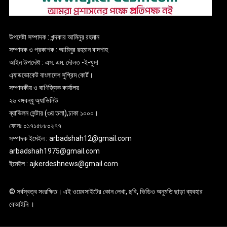
উপদেষ্টা সম্পাদক : খন্দকার আমিনুর রহমান
সম্পাদক ও প্রকাশক : আমিনুর রহমান বাদশাহ
আইন উপদেষ্টা : এস. এম. দৌলত -ই-খুদা
এ্যাডভোকেট বাংলাদেশ সুপ্রিম কোর্ট।
সম্পাদকীয় ও বাণিজ্যিক কার্যালয়
২৬ বঙ্গবন্ধু অ্যাভিনিউ
ব্যাভিলন সেন্টার (৩য় তলা),ঢাকা ১০০০।
ফোনঃ ০১৭১৫৮৮০২৭৭
সম্পাদক ইমেইল : arbadshah12@gmail.com
arbadshah1975@gmail.com
ইমেইল : ajkerdeshnews@gmail.com
© সর্বস্বত্ব সংরক্ষিত। এই ওয়েবসাইটের কোন লেখা, ছবি, ভিডিও অনুমতি ছাড়া ব্যবহার
বেআইনি ।