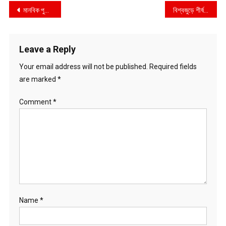
Post
মানবিক পুলিশ কর্মকর্তা অতিরিক্ত আইজিপি ও ট্যুরিস্ট পুলিশের প্রধান হাবিবুর রহমান আন্তর্জাতিক মাতৃভাষা পদক ২০২৩ এর জন্য মনোনীত
বিশ্বজুড়ে শীর্ষ মোবাইল অপারেটরদের স্বীকৃতি দিলো ওপেনসিগন্যাল
navigation
Leave a Reply
Your email address will not be published.
Required fields
are marked
*
Comment
*
Name
*