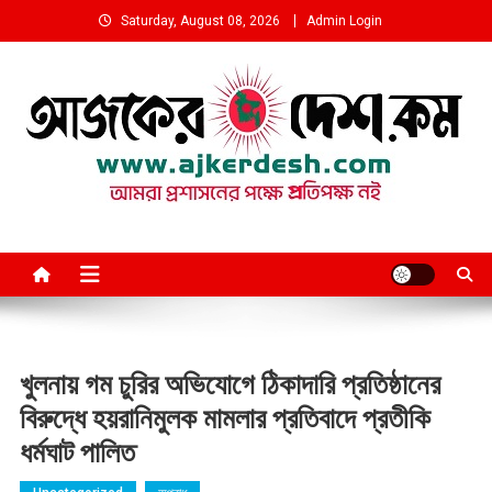
Skip
Saturday, August 08, 2026
Admin Login
to
content
আমরা প্রশাসনের পক্ষে প্রতিপক্ষ নই
খুলনায় গম চুরির অভিযোগে ঠিকাদারি প্রতিষ্ঠানের
বিরুদ্ধে হয়রানিমুলক মামলার প্রতিবাদে প্রতীকি
ধর্মঘাট পালিত