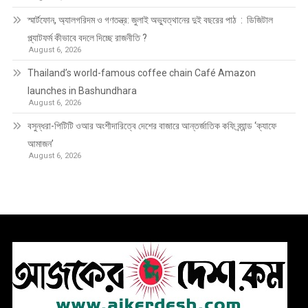
স্মার্টফোন, অ্যালগরিদম ও গণতন্ত্র: জুলাই অভ্যুত্থানের দুই বছরের পাঠ : ডিজিটাল
প্ল্যাটফর্ম কীভাবে বদলে দিচ্ছে রাজনীতি ?
August 6, 2026
Thailand’s world-famous coffee chain Café Amazon
launches in Bashundhara
August 6, 2026
বসুন্ধরা-পিটিটি ওআর অংশীদারিত্বে দেশের বাজারে আন্তর্জাতিক কফি ব্র্যান্ড ‘ক্যাফে
আমাজন’
August 6, 2026