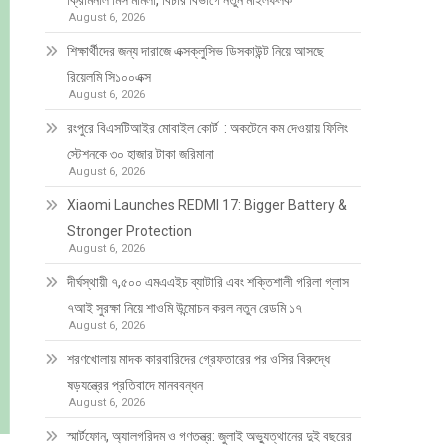
ক্রিমিনাল মিস মামলা, বিচার বিভাগে নতুন মাইলফলক
August 6, 2026
শিক্ষার্থীদের জন্য দারাজে এক্সক্লুসিভ ডিসকাউন্ট নিয়ে আসছে
রিয়েলমি সি১০০এক্স
August 6, 2026
রংপুরে বিএসটিআইর মোবাইল কোর্ট : অকটেনে কম দেওয়ায় ফিলিং
স্টেশনকে ৩০ হাজার টাকা জরিমানা
August 6, 2026
Xiaomi Launches REDMI 17: Bigger Battery &
Stronger Protection
August 6, 2026
দীর্ঘস্থায়ী ৭,৫০০ এমএএইচ ব্যাটারি এবং শক্তিশালী গরিলা গ্লাস
৭আই সুরক্ষা নিয়ে শাওমি উন্মোচন করল নতুন রেডমি ১৭
August 6, 2026
শরণখোলায় মাদক কারবারিদের গ্রেফতারের পর ওসির বিরুদ্ধে
ষড়যন্ত্রের প্রতিবাদে মানববন্ধন
August 6, 2026
স্মার্টফোন, অ্যালগরিদম ও গণতন্ত্র: জুলাই অভ্যুত্থানের দুই বছরের