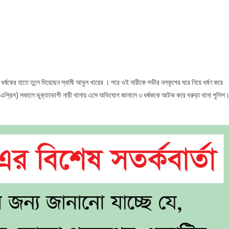
ায়
িন ধর্ষকের হাতে তুলে দিয়েছেন স্বামী আবুল খায়ের । পরে ওই নারীকে গভীর নলকূপের ঘরে নিয়ে ধর্ষণ করে
ের
এপ্রিল) সকালে ভুক্তভোগী নারী থানায় এসে অভিযোগ জানালে ৩ ধর্ষককে আটক করে বরুড়া থানা পুলিশ
ার
িসহ