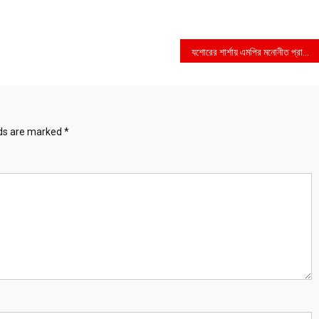
যশোরের শার্শায় এমপির মনোনীত প্রার্থী অস্ত্রব্যবসায়ী সোহরাব,আ’লীগে ক্ষোভ
lds are marked
*