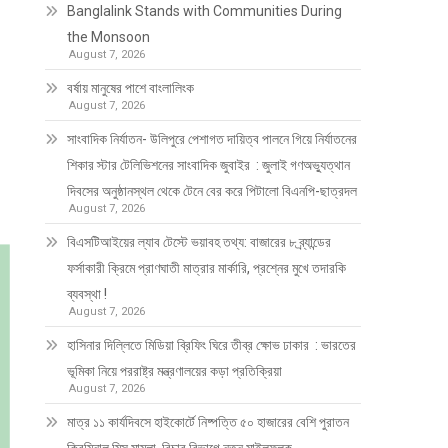
Banglalink Stands with Communities During
the Monsoon
August 7, 2026
বর্ষায় মানুষের পাশে বাংলালিংক
August 7, 2026
সাংবাদিক নির্যাতন- উলিপুরে পেশাগত দায়িত্ব পালনে গিয়ে নির্যাতনের
শিকার স্টার টেলিভিশনের সাংবাদিক জুবাইর : জুলাই গণঅভ্যুত্থান
।
দিবসের অনুষ্ঠানস্থল থেকে টেনে বের করে পিটালো বিএনপি-ছাত্রদল
August 7, 2026
বিএসটিআইয়ের ল্যাব টেস্টে ভয়াবহ তথ্য: বাজারের ৮ ব্র্যান্ডের
ফর্সাকারী ক্রিমে প্রাণঘাতী মাত্রার মার্কারি, প্রশ্নের মুখে তদারকি
ব্যবস্থা !
August 7, 2026
হাসিনার দিল্লিতে মিডিয়া ব্রিফিং ঘিরে তীব্র ক্ষোভ ঢাকার : ভারতের
ভূমিকা নিয়ে পররাষ্ট্র মন্ত্রণালয়ের কড়া প্রতিক্রিয়া
August 7, 2026
মাত্র ১১ কার্যদিবসে হাইকোর্টে নিষ্পত্তি ৫০ হাজারের বেশি পুরাতন