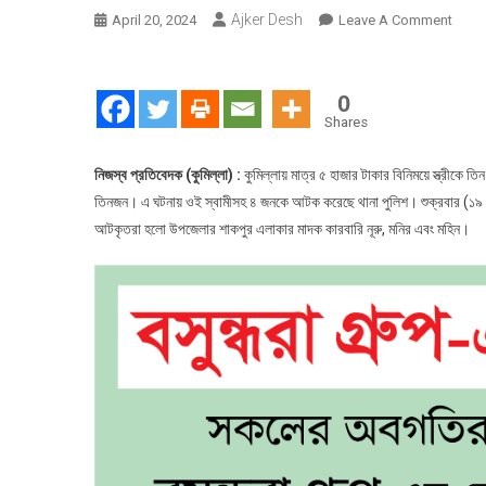
Ajker Desh
On
April 20, 2024
Leave A Comment
কুমিল্ল
স্ত্রীকে
বন্ধক
0
দিয়ে
Shares
মাদক
সেবন!
নিজস্ব প্রতিবেদক (কুমিল্লা) :
কুমিল্লায় মাত্র ৫ হাজার টাকার বিনিময়ে স্ত্রীকে ত
গণধর্ষণ
তিনজন। এ ঘটনায় ওই স্বামীসহ ৪ জনকে আটক করেছে থানা পুলিশ। শুক্রবার (১৯ 
দায়ে
আটকৃতরা হলো উপজেলার শাকপুর এলাকার মাদক কারবারি নূরু, মনির এবং মহিন।
গ্রেপ্ত
স্বামী
ও
মাদক
কারবার
আটক
৩