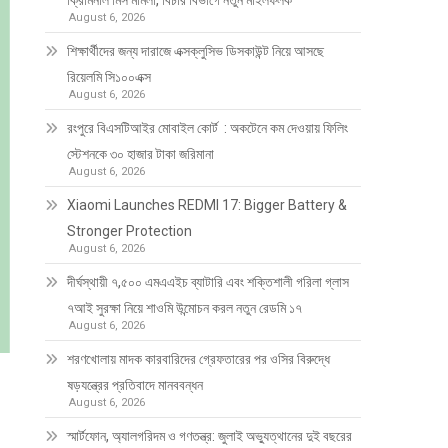
ক্রিমিনাল মিস মামলা, বিচার বিভাগে নতুন মাইলফলক
August 6, 2026
শিক্ষার্থীদের জন্য দারাজে এক্সক্লুসিভ ডিসকাউন্ট নিয়ে আসছে
রিয়েলমি সি১০০এক্স
August 6, 2026
রংপুরে বিএসটিআইর মোবাইল কোর্ট : অকটেনে কম দেওয়ায় ফিলিং
স্টেশনকে ৩০ হাজার টাকা জরিমানা
August 6, 2026
Xiaomi Launches REDMI 17: Bigger Battery &
Stronger Protection
August 6, 2026
দীর্ঘস্থায়ী ৭,৫০০ এমএএইচ ব্যাটারি এবং শক্তিশালী গরিলা গ্লাস
৭আই সুরক্ষা নিয়ে শাওমি উন্মোচন করল নতুন রেডমি ১৭
August 6, 2026
শরণখোলায় মাদক কারবারিদের গ্রেফতারের পর ওসির বিরুদ্ধে
ষড়যন্ত্রের প্রতিবাদে মানববন্ধন
August 6, 2026
স্মার্টফোন, অ্যালগরিদম ও গণতন্ত্র: জুলাই অভ্যুত্থানের দুই বছরের