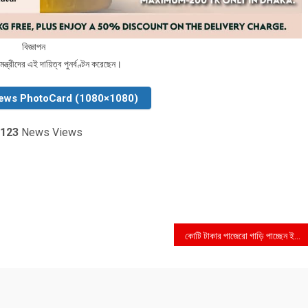
বিজ্ঞাপন
িমন্ত্রীদের এই দায়িত্ব পুনর্বণ্টন করেছেন।
ews PhotoCard (1080×1080)
123
News Views
কোটি টাকার পাজেরো গাড়ি পাচ্ছেন ইউএনও’রা