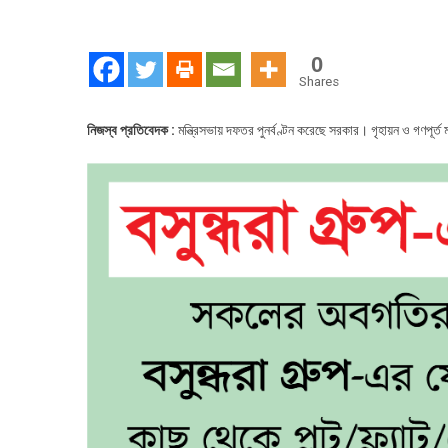
মন
দ
পু
0
Shares
নিজস্ব প্রতিবেদক :
মন্ত্রিসভায় দফতর পুনর্বণ্টন করেছে সরকার। গৃহায়ন ও গণপূর্ত ম