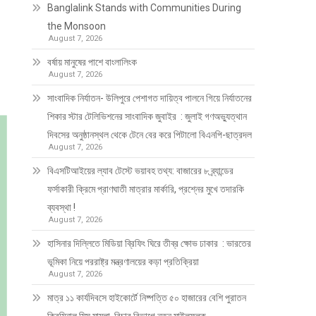
Banglalink Stands with Communities During
the Monsoon
August 7, 2026
বর্ষায় মানুষের পাশে বাংলালিংক
August 7, 2026
সাংবাদিক নির্যাতন- উলিপুরে পেশাগত দায়িত্ব পালনে গিয়ে নির্যাতনের
শিকার স্টার টেলিভিশনের সাংবাদিক জুবাইর : জুলাই গণঅভ্যুত্থান
দিবসের অনুষ্ঠানস্থল থেকে টেনে বের করে পিটালো বিএনপি-ছাত্রদল
August 7, 2026
বিএসটিআইয়ের ল্যাব টেস্টে ভয়াবহ তথ্য: বাজারের ৮ ব্র্যান্ডের
ফর্সাকারী ক্রিমে প্রাণঘাতী মাত্রার মার্কারি, প্রশ্নের মুখে তদারকি
ব্যবস্থা !
August 7, 2026
হাসিনার দিল্লিতে মিডিয়া ব্রিফিং ঘিরে তীব্র ক্ষোভ ঢাকার : ভারতের
ভূমিকা নিয়ে পররাষ্ট্র মন্ত্রণালয়ের কড়া প্রতিক্রিয়া
August 7, 2026
মাত্র ১১ কার্যদিবসে হাইকোর্টে নিষ্পত্তি ৫০ হাজারের বেশি পুরাতন