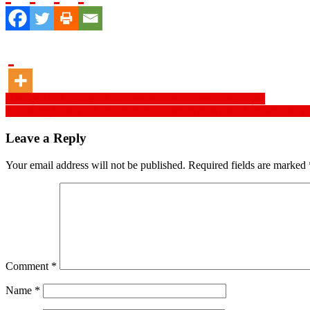
Post
!! অভিনন্দন বার্তা !! অন্তর্বর্তীকালীন সরকারকে খেলাফত মজলিসের অভিনন্দন
নড়াইলে আত্নীয় বাড়ি মিষ্টি কিনে যাওয়া হলো না আয়েশা নামের এক নারী মোটরসাইকেল চ
navigation
Leave a Reply
Your email address will not be published.
Required fields are marked
Comment
*
Name
*