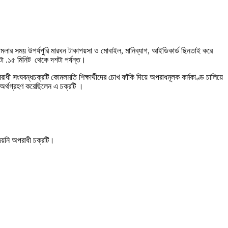
মলার সময় উপর্যপুরি মারধন টাকাপয়সা ও মোবাইল, মানিব্যাগ, আইডিকার্ড ছিনতাই করে
টা .১৫ মিনিট থেকে দশটা পর্যন্ত।
াধী সংঘবন্ধচক্রটি কোমলমতি শিক্ষার্থীদের চোখ ফাঁকি দিয়ে অপরাধমূলক কর্মকাণ্ড চালিয়ে
দ অর্থগ্রহণ করেছিলেন এ চক্রটি ।
েয়নি অপরাধী চক্রটি।