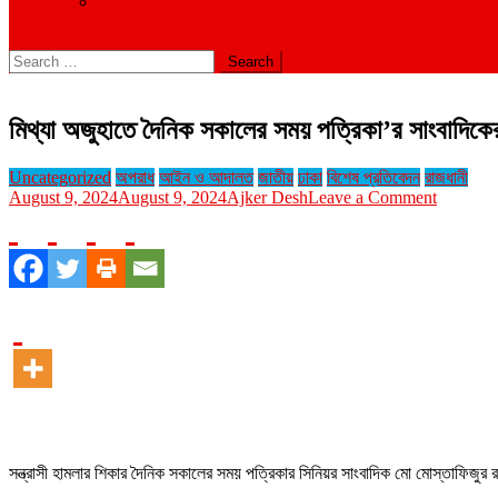
বিবিধ
site mode button
Search
for:
মিথ্যা অজুহাতে দৈনিক সকালের সময় পত্রিকা’র সাংবাদিক
Uncategorized
অপরাধ
আইন ও আদালত
জাতীয়
ঢাকা
বিশেষ প্রতিবেদন
রাজধানী
on
August 9, 2024
August 9, 2024
Ajker Desh
Leave a Comment
মিথ্যা
অজুহাতে
দৈনিক
সকালের
সময়
পত্রিকা’র
সাংবাদিকের
উপর
হামলা
ও
ছিনতাই
সন্ত্রাসী হামলার শিকার দৈনিক সকালের সময় পত্রিকার সিনিয়র সাংবাদিক মো মোস্তাফিজুর