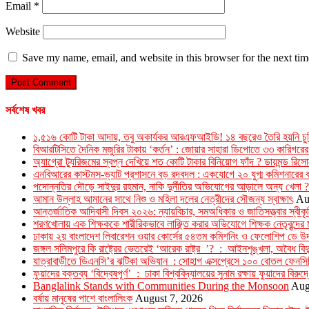
Email
*
Website
Save my name, email, and website in this browser for the next ti
সর্বশেষ খবর
১,৫১৬ কোটি টাকা আদায়, তবু অকার্যকর আরএফআইডি! ১৪ বছরেও তৈরি হয়নি চুরি
বিআরটিসিতে দৈনিক মজুরির টাকায় ‘কর্তন’ : জোয়ার সাহারা ডিপোতে ৩৩ কারিগরের
অ্যাগ্রো ট্যুরিজমের স্বপ্ন দেখিয়ে শত কোটি টাকার বিনিয়োগ ফাঁদ ? ডায়মন্ড রি
এনবিআরের কাস্টমস-ভ্যাট প্রশাসনে বড় রদবদল : একযোগে ২০ যুগ্ম কমিশনারের 
পদোন্নতির দৌড়ে সাইদুর রহমান, নাকি দুর্নীতির অভিযোগের আড়ালে অন্য খেলা ?
আমান উল্লাহ আমানের সাথে নিশু ও মহিলা দলের নেত্রীদের সৌজন্য স্বাক্ষাৎ
Au
আন্তর্জাতিক আদিবাসী দিবস ২০২৬: ন্যায়বিচার, সমঅধিকার ও জাতিসত্ত্বার স্বীক
শরণখোলায় এক শিক্ষককে শারীরিকভাবে লাঞ্ছিত করার অভিযোগে শিক্ষক নেতৃবৃন্দের 
ঢাকায় ২য় বাংলাদেশ লিবারেশন ওয়ার কোর্সের ৫৪তম কমিশনিং ও ফেলোশিপ ডে উদ্
জঙ্গল সলিমপুরে কি রাষ্ট্রের ভেতরেই ‘আরেক রাষ্ট্র ’? : আইনশৃঙ্খলা, অবৈধ বিদ্
যাত্রাবাড়ীতে ডিএনসি’র ঝটিকা অভিযান : সোহাগ এক্সপ্রেসে ১০০ বোতল ফেনসি
ফুয়াদের বক্তব্য ‘বিদ্বেষপূর্ণ’ : ঢাকা বিশ্ববিদ্যালয়ের সুনাম রক্ষায় ফুয়াদের বিরুদ
Banglalink Stands with Communities During the Monsoon
Aug
বর্ষায় মানুষের পাশে বাংলালিংক
August 7, 2026