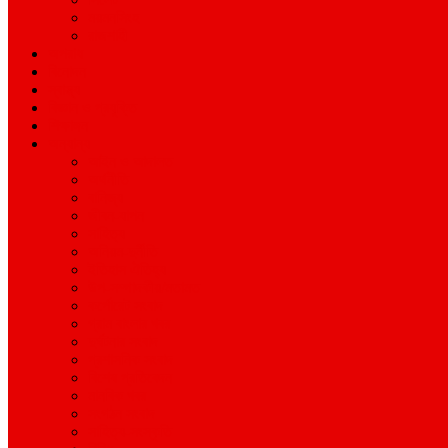
ময়মনসিংহ
রাজশাহী
অপরাধ
বিনোদন
স্বাস্থ্য
বিজ্ঞান ও প্রযুক্তি
শিক্ষাঙ্গন
অন্যান্য
আইন ও আদালত
অর্থনীতি
বানিজ্য
জীবন-যাপন
সাহিত্য
অনিয়ম-দুর্নীতি
ইতিহাস ঐতিহ্য
উপ-সম্পাদকীয়/মতামত
কর্পোরেট সংবাদ
গ্রাম বাংলার খবর
দুর্ঘটনার সংবাদ
প্রশাসনিক সংবাদ
বিশেষ প্রতিবেদন
মানবিক খবর
সংগঠন সংবাদ
সাহিত্য-সংস্কৃতি