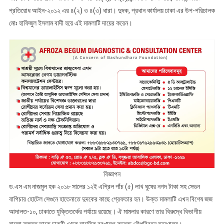
প্রতিরোধ আইন-২০১২ এর ৪(২) ও ৪(৩) ধারা। দুদক, প্রধান কার্যালয় ঢাকা এর উপ-পরিচালক
মোঃ হাফিজুল ইসলাম বাদী হয়ে এই মামলাটি দায়ের করেন।
বিজ্ঞাপন
ড.এস এম নাজমুল হক ২০১৮ সালের ১২ই এপ্রিল পাঁচ (৫) লাখ ঘুষের নগদ টাকা সহ সেগুন
বাগিচার হোটেল সেগুনে হাতেনাতে দুদকের কাছে গ্রেফতার হন। উক্ত মামলাটি এখন বিশেষ জজ
আদালত-১০, ঢাকাতে যুক্তিতর্কের পর্যায়ে রয়েছে। ঐ মামলার কারণে তার বিরুদ্ধে বিভাগীয়
মামলা রুজুসহ তাকে চাকুরী থেকে সাময়িক বরখাস্থ করেছে নৌপরিবহন মন্ত্রণালয়।