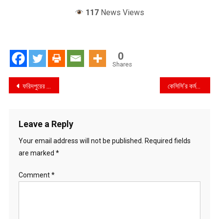
117
News Views
0
Shares
Post
ফরিদপুরের চরভদ্রাসন উপজেলায় এ বছর পাট নিয়ে দুশ্চিন্তায় পড়েছেন কৃষকরা
কেসিসি’র কর্মকর্তাদের সমন্বয়ে দেশের বিভিন্ন জেলায় আকস্মিক বন্যায় ক্ষতিগ্রস্থদের সাহায্যার্থে করণীয় শীর্ষক আলোচনা সভা অনুষ্ঠিত
navigation
Leave a Reply
Your email address will not be published.
Required fields
are marked
*
Comment
*