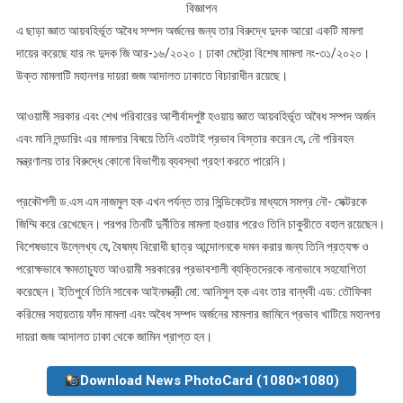
বিজ্ঞাপন
এ ছাড়া জ্ঞাত আয়বহির্ভূত অবৈধ সম্পদ অর্জনের জন্য তার বিরুদ্ধে দুদক আরো একটি মামলা
দায়ের করেছে যার নং দুদক জি আর-১৬/২০২০। ঢাকা মেট্রো বিশেষ মামলা নং-৩১/২০২০।
উক্ত মামলাটি মহানগর দায়রা জজ আদালত ঢাকাতে বিচারাধীন রয়েছে।
আওয়ামী সরকার এবং শেখ পরিবারের আশীর্বাদপুষ্ট হওয়ায় জ্ঞাত আয়বহির্ভূত অবৈধ সম্পদ অর্জন
এবং মানি লন্ডারিং এর মামলার বিষয়ে তিনি এতটাই প্রভাব বিস্তার করেন যে, নৌ পরিবহন
মন্ত্রণালয় তার বিরুদ্ধে কোনো বিভাগীয় ব্যবস্থা গ্রহণ করতে পারেনি।
প্রকৌশলী ড.এস এম নাজমুল হক এখন পর্যন্ত তার সিন্ডিকেটের মাধ্যমে সমগ্র নৌ- সেক্টরকে
জিম্মি করে রেখেছেন। পরপর তিনটি দুর্নীতির মামলা হওয়ার পরেও তিনি চাকুরীতে বহাল রয়েছেন।
বিশেষভাবে উল্লেখ্য যে, বৈষম্য বিরোধী ছাত্র আন্দোলনকে দমন করার জন্য তিনি প্রত্যক্ষ ও
পরোক্ষভাবে ক্ষমতাচ্যুত আওয়ামী সরকারের প্রভাবশালী ব্যক্তিদেরকে নানাভাবে সহযোগিতা
করেছেন। ইতিপুর্বে তিনি সাবেক আইনমন্ত্রী মো: আনিসুল হক এবং তার বান্ধবী এড: তৌফিকা
করিমের সহায়তায় ফাঁদ মামলা এবং অবৈধ সম্পদ অর্জনের মামলার জামিনে প্রভাব খাটিয়ে মহানগর
দায়রা জজ আদালত ঢাকা থেকে জামিন প্রাপ্ত হন।
Download News PhotoCard (1080×1080)