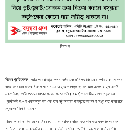
বিজ্ঞাপন
বিশেষ প্রতিবেদক :
জ্ঞাত আয়বহির্ভূত সম্পদ অর্জন এবং মানি লন্ডারিং এর মামলায় ঢাকা মহানগর
দায়রা জজ আদালতের বিচারক আস সামস মোহাম্মদ জগলুল হোসেন আজ মঙ্গলবার ২৭ আগষ্ট
নৌ-পরিবহন অধিদপ্তরের সাবেক প্রধান প্রকৌশলী (চঃ দাঃ) ও সাময়িক বরখাস্তকৃত নৌ
প্রকৌশলী ড.এস এম নাজমুল হক এবং তার স্ত্রী সাহেলা নাজমুলের জামিন না মঞ্জুর করে কারাগারে
প্রেরণের নির্দেশ দিয়েছেন।
মামলা নং-১৪ তারিখ-৩০/০৭/২০২৩। ঢাকা মহানগর দায়রা জজ আদালতে দুদক জি আর নং-
৭৬/২৩। ধারা: দুদক আইন ২০০৪ এর ২৬(২), ২৭(১), দন্ডবিধি -১০৯ ধারা, মানি লন্ডারিং