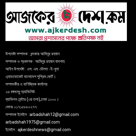
উপদেষ্টা সম্পাদক : খন্দকার আমিনুর রহমান
সম্পাদক ও প্রকাশক : আমিনুর রহমান বাদশাহ
আইন উপদেষ্টা : এস. এম. দৌলত -ই-খুদা
এ্যাডভোকেট বাংলাদেশ সুপ্রিম কোর্ট।
সম্পাদকীয় ও বাণিজ্যিক কার্যালয়
২৬ বঙ্গবন্ধু অ্যাভিনিউ
ব্যাভিলন সেন্টার (৩য় তলা),ঢাকা ১০০০।
ফোনঃ ০১৭১৫৮৮০২৭৭
সম্পাদক ইমেইল : arbadshah12@gmail.com
arbadshah1975@gmail.com
ইমেইল : ajkerdeshnews@gmail.com