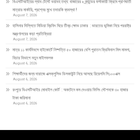
বিএসটিআইয়ের ল্যাব টেস্টে ভয়াবহ তথ্য: বাজারের ৮ ব্র্যান্ডের ফর্সাকারী ক্রিমে প্রাণঘাতী
মাত্রার মার্কারি, প্রশ্নের মুখে তদারকি ব্যবস্থা !
August 7, 2026
হাসিনার দিল্লিতে মিডিয়া ব্রিফিং ঘিরে তীব্র ক্ষোভ ঢাকার : ভারতের ভূমিকা নিয়ে পররাষ্ট্র
মন্ত্রণালয়ের কড়া প্রতিক্রিয়া
August 7, 2026
মাত্র ১১ কার্যদিবসে হাইকোর্টে নিষ্পত্তি ৫০ হাজারের বেশি পুরাতন ক্রিমিনাল মিস মামলা,
বিচার বিভাগে নতুন মাইলফলক
August 6, 2026
শিক্ষার্থীদের জন্য দারাজে এক্সক্লুসিভ ডিসকাউন্ট নিয়ে আসছে রিয়েলমি সি১০০এক্স
August 6, 2026
রংপুরে বিএসটিআইর মোবাইল কোর্ট : অকটেনে কম দেওয়ায় ফিলিং স্টেশনকে ৩০ হাজার
টাকা জরিমানা
August 6, 2026