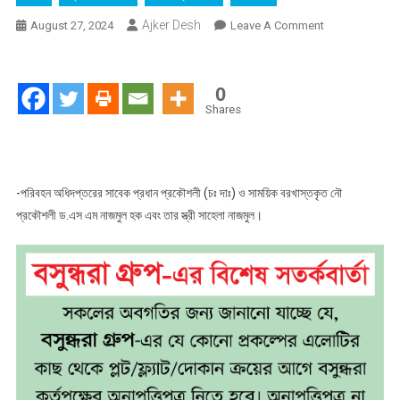
Ajker Desh
On
August 27, 2024
Leave A Comment
দুদকের
মামলায়
নৌ-
0
পরিবহন
Shares
অধিদপ্তরের
সাবেক
প্রধান
প্রকৌশলী
-পরিবহন অধিদপ্তরের সাবেক প্রধান প্রকৌশলী (চঃ দাঃ) ও সাময়িক বরখাস্তকৃত নৌ
নাজমুল
প্রকৌশলী ড.এস এম নাজমুল হক এবং তার স্ত্রী সাহেলা নাজমুল।
হক
স্ত্রীসহ
কারাগারে
!