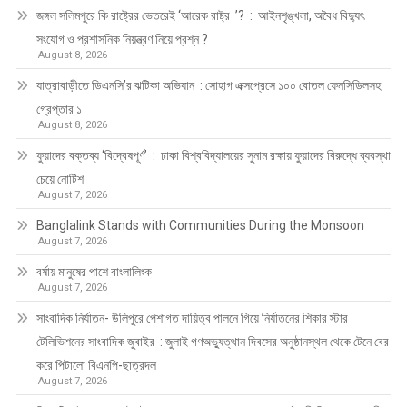
জঙ্গল সলিমপুরে কি রাষ্ট্রের ভেতরেই ‘আরেক রাষ্ট্র ’? : আইনশৃঙ্খলা, অবৈধ বিদ্যুৎ
সংযোগ ও প্রশাসনিক নিয়ন্ত্রণ নিয়ে প্রশ্ন ?
August 8, 2026
যাত্রাবাড়ীতে ডিএনসি’র ঝটিকা অভিযান : সোহাগ এক্সপ্রেসে ১০০ বোতল ফেনসিডিলসহ
গ্রেপ্তার ১
August 8, 2026
ফুয়াদের বক্তব্য ‘বিদ্বেষপূর্ণ’ : ঢাকা বিশ্ববিদ্যালয়ের সুনাম রক্ষায় ফুয়াদের বিরুদ্ধে ব্যবস্থা
চেয়ে নোটিশ
August 7, 2026
Banglalink Stands with Communities During the Monsoon
August 7, 2026
বর্ষায় মানুষের পাশে বাংলালিংক
August 7, 2026
সাংবাদিক নির্যাতন- উলিপুরে পেশাগত দায়িত্ব পালনে গিয়ে নির্যাতনের শিকার স্টার
টেলিভিশনের সাংবাদিক জুবাইর : জুলাই গণঅভ্যুত্থান দিবসের অনুষ্ঠানস্থল থেকে টেনে বের
করে পিটালো বিএনপি-ছাত্রদল
August 7, 2026