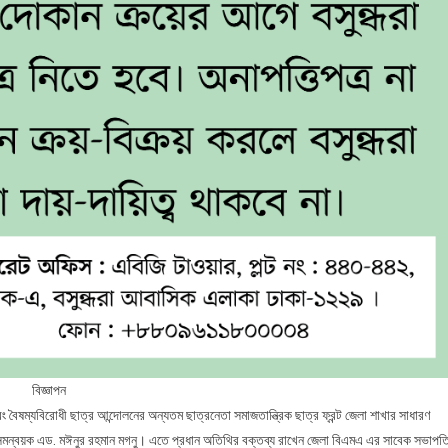
বিজ্ঞাপন
বৈষম্যবিরোধী ছাত্র আন্দোলনের অন্যতম ছাত্রনেতা সমাজতান্ত্রিক ছাত্র ফ্রন্ট জেলা শাখার সাধারণ
লা সমন্বয়ক এড. মঈনুর রহমান মগনু। এতে প্রধান অতিথির বক্তব্য রাখেন জেলা বিএমএ এর সাবেক সভাপত