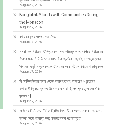
ফুয়াদের বিরুদ্ধে ব্যবস্থা চেয়ে নোটিশ
August 7, 2026
Banglalink Stands with Communities During
the Monsoon
August 7, 2026
বর্ষায় মানুষের পাশে বাংলালিংক
August 7, 2026
সাংবাদিক নির্যাতন- উলিপুরে পেশাগত দায়িত্ব পালনে গিয়ে নির্যাতনের
শিকার স্টার টেলিভিশনের সাংবাদিক জুবাইর : জুলাই গণঅভ্যুত্থান
দিবসের অনুষ্ঠানস্থল থেকে টেনে বের করে পিটালো বিএনপি-ছাত্রদল
August 7, 2026
বিএসটিআইয়ের ল্যাব টেস্টে ভয়াবহ তথ্য: বাজারের ৮ ব্র্যান্ডের
ফর্সাকারী ক্রিমে প্রাণঘাতী মাত্রার মার্কারি, প্রশ্নের মুখে তদারকি
ব্যবস্থা !
August 7, 2026
হাসিনার দিল্লিতে মিডিয়া ব্রিফিং ঘিরে তীব্র ক্ষোভ ঢাকার : ভারতের
ভূমিকা নিয়ে পররাষ্ট্র মন্ত্রণালয়ের কড়া প্রতিক্রিয়া
August 7, 2026
ি