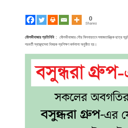
মৌল
বন্য
পরবর
0
স্বা
Shares
বিষ
প্রশ
মৌলভীবাজার প্রতিনিধি :
মৌলভীবাজার পৌর মিলনায়তনে সমাজতান্ত্রিক ছাত্র ফ্রন্ট
কর্ম
পরবর্তী স্বাস্থ্যসেবা বিষয়ক প্রশিক্ষণ কর্মশালা অনুষ্ঠিত হয়।
অনুষ