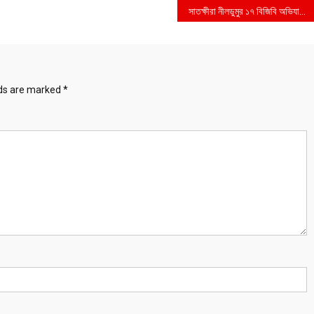
সাতক্ষীরা নীলডুমুর ১৭ বিজিবি অভিযানে ৫ কোটি টাকার এলএসডি মাদক উদ্ধার
lds are marked
*