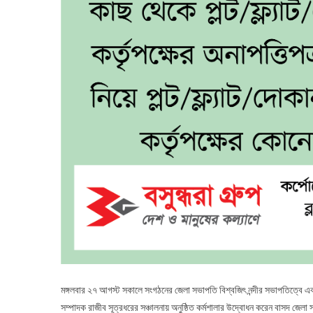
মঙ্গলবার ২৭ আগস্ট সকালে সংগঠনের জেলা সভাপতি বিশ্বজিৎ নন্দীর সভাপতিত্বে এবং 
সম্পাদক রাজীব সূত্রধরের সঞ্চালনায় অনুষ্ঠিত কর্মশালার উদ্বোধন করেন বাসদ জে