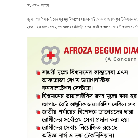
ডা. এম এ আহাদ।
প্রধান প্রশিক্ষক ছিলেন স্বাস্থ্য বিভাগের সাবেক পরিচালক ও জনবান্ধব চিকিৎসক ডা
২৫০ শয্যা জেনারেল হাসপাতালের রেজিস্ট্রার ডা. জয়দীপ পাল ও সদর উপজেলার মেড