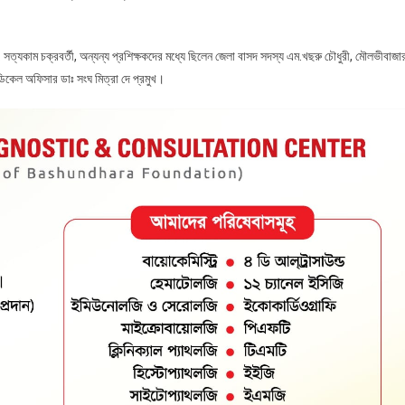
. সত্যকাম চক্রবর্তী, অন্যন্য প্রশিক্ষকদের মধ্যে ছিলেন জেলা বাসদ সদস্য এম.খছরু চৌধুরী, মৌলভীবাজা
িকেল অফিসার ডাঃ সংঘ মিত্রা দে প্রমুখ।