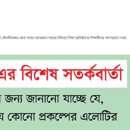
ভীবাজারে
া
্তী
স্থ্যসেবা
য়ক
িক্ষণ
 মৌলভীবাজার জেলা শাখার আয়োজনে শহরের বিভিন্ন শিক্ষা প্রতিষ্ঠানের শিক্ষার্থীদের অংশগ্রহণে বন্যা
শালা
্ঠিত