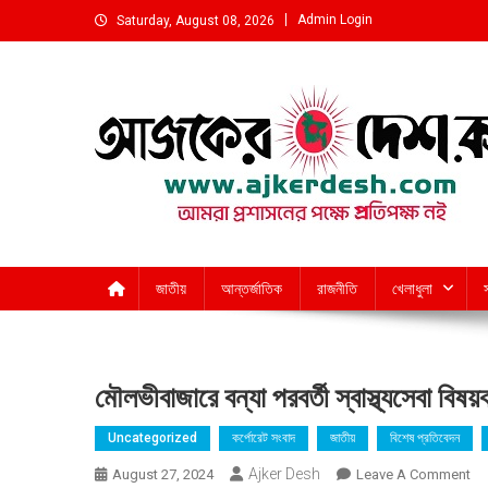
Skip
Admin Login
Saturday, August 08, 2026
to
content
আমরা প্রশাসনের পক্ষে প্রতিপক্ষ নই
জাতীয়
আন্তর্জাতিক
রাজনীতি
খেলাধুলা
মৌলভীবাজারে বন্যা পরবর্তী স্বাস্থ্যসেবা বিষয়
Uncategorized
কর্পোরেট সংবাদ
জাতীয়
বিশেষ প্রতিবেদন
Ajker Desh
On
August 27, 2024
Leave A Comment