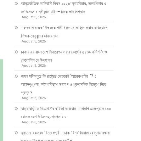
আন্তর্জাতিক আদিবাসী দিবস ২০২৬: ন্যায়বিচার, সমঅধিকার ও
জাতিসত্ত্বার স্বীকৃতি চাই – নিকোলাস বিশ্বাস
August 8, 2026
শরণখোলায় এক শিক্ষককে শারীরিকভাবে লাঞ্ছিত করার অভিযোগে
শিক্ষক নেতৃবৃন্দের মানববন্ধন
August 8, 2026
ঢাকায় ২য় বাংলাদেশ লিবারেশন ওয়ার কোর্সের ৫৪তম কমিশনিং ও
ফেলোশিপ ডে উদ্‌যাপন
August 8, 2026
জঙ্গল সলিমপুরে কি রাষ্ট্রের ভেতরেই ‘আরেক রাষ্ট্র ’? :
আইনশৃঙ্খলা, অবৈধ বিদ্যুৎ সংযোগ ও প্রশাসনিক নিয়ন্ত্রণ নিয়ে
প্রশ্ন ?
August 8, 2026
যাত্রাবাড়ীতে ডিএনসি’র ঝটিকা অভিযান : সোহাগ এক্সপ্রেসে ১০০
বোতল ফেনসিডিলসহ গ্রেপ্তার ১
August 8, 2026
ফুয়াদের বক্তব্য ‘বিদ্বেষপূর্ণ’ : ঢাকা বিশ্ববিদ্যালয়ের সুনাম রক্ষায়