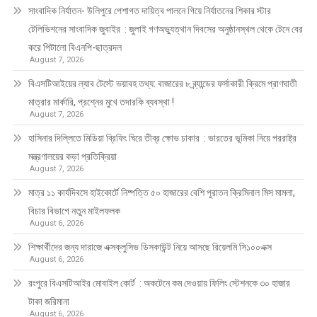
সাংবাদিক নির্যাতন- উলিপুরে পেশাগত দায়িত্ব পালনে গিয়ে নির্যাতনের শিকার স্টার
টেলিভিশনের সাংবাদিক জুবাইর : জুলাই গণঅভ্যুত্থান দিবসের অনুষ্ঠানস্থল থেকে টেনে বের
করে পিটালো বিএনপি-ছাত্রদল
August 7, 2026
বিএসটিআইয়ের ল্যাব টেস্টে ভয়াবহ তথ্য: বাজারের ৮ ব্র্যান্ডের ফর্সাকারী ক্রিমে প্রাণঘাতী
মাত্রার মার্কারি, প্রশ্নের মুখে তদারকি ব্যবস্থা !
August 7, 2026
হাসিনার দিল্লিতে মিডিয়া ব্রিফিং ঘিরে তীব্র ক্ষোভ ঢাকার : ভারতের ভূমিকা নিয়ে পররাষ্ট্র
মন্ত্রণালয়ের কড়া প্রতিক্রিয়া
August 7, 2026
মাত্র ১১ কার্যদিবসে হাইকোর্টে নিষ্পত্তি ৫০ হাজারের বেশি পুরাতন ক্রিমিনাল মিস মামলা,
বিচার বিভাগে নতুন মাইলফলক
August 6, 2026
শিক্ষার্থীদের জন্য দারাজে এক্সক্লুসিভ ডিসকাউন্ট নিয়ে আসছে রিয়েলমি সি১০০এক্স
August 6, 2026
রংপুরে বিএসটিআইর মোবাইল কোর্ট : অকটেনে কম দেওয়ায় ফিলিং স্টেশনকে ৩০ হাজার
টাকা জরিমানা
August 6, 2026