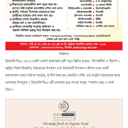
বিজ্ঞাপন
রিয়েলমি সি৬১ এর ৫০এমপি এআই ক্যামেরায় দুটি নতুন ফিল্টার রয়েছে- সিনেমাটিক ও ক্রিস্প।
আল্ট্রা-স্লিম ডিজাইন, উচ্চমানের উপকরণ এবং উদ্ভাবনী উৎপাদন কৌশল একে একটি
ফ্যাশনেবল ফোনে পরিণত করেছে, যা দীর্ঘ সময় ধরে মোবাইল গেমিং এবং দৈনন্দিন ব্যবহারের জন্য
একেবারে উপযুক্ত। রিয়েলমি সি৬১ দুটি চমৎকার রঙে পাওয়া যাচ্ছে: স্পার্কল গোল্ড ও ডার্ক
গ্রিন।