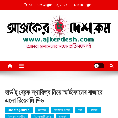
Skip
Saturday, August 08, 2026
Admin Login
to
content
আমরা প্রশাসনের পক্ষে প্রতিপক্ষ নই
হার্ড টু ব্রেক স্থায়িত্ব নিয়ে স্মার্টফোনের বাজারে
এলো রিয়েলমি সি৬
Uncategorized
অর্থনীতি
কর্পোরেট সংবাদ
ঢাকা
বানিজ্য
বিজ্ঞান ও প্রযুক্তি
বিশেষ প্রতিবেদন
রাজধানী