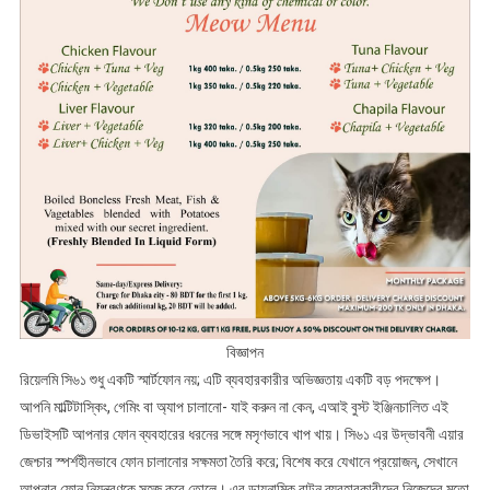
বিজ্ঞাপন
রিয়েলমি সি৬১ শুধু একটি স্মার্টফোন নয়; এটি ব্যবহারকারীর অভিজ্ঞতায় একটি বড় পদক্ষেপ।
আপনি মাল্টিটাস্কিং, গেমিং বা অ্যাপ চালানো- যাই করুন না কেন, এআই বুস্ট ইঞ্জিনচালিত এই
ডিভাইসটি আপনার ফোন ব্যবহারের ধরনের সঙ্গে মসৃণভাবে খাপ খায়। সি৬১ এর উদ্ভাবনী এয়ার
জেশ্চার স্পর্শহীনভাবে ফোন চালানোর সক্ষমতা তৈরি করে; বিশেষ করে যেখানে প্রয়োজন, সেখানে
আপনার ফোন নিয়ন্ত্রণকে সহজ করে তোলে। এর ডায়নামিক বাটন ব্যবহারকারীদের নিজেদের মতো