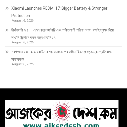
Xiaomi Launches REDMI 17: Bigger Battery & Stronger
Protection
August 6, 2026
দীর্ঘস্থায়ী ৭,৫০০ এমএএইচ ব্যাটারি এবং শক্তিশালী গরিলা গ্লাস ৭আই সুরক্ষা নিয়ে
শাওমি উন্মোচন করল নতুন রেডমি ১৭
August 6, 2026
শরণখোলায় মাদক কারবারিদের গ্রেফতারের পর ওসির বিরুদ্ধে ষড়যন্ত্রের প্রতিবাদে
মানববন্ধন
August 6, 2026