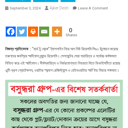
Ajker Desh
On
September 3, 2024
Leave A Comment
হার্ড
টু
ব্রেক
0
স্থায়িত্ব
Shares
নিয়ে
স্মার্টফোনের
নিজস্ব প্রতিবেদক :
“হার্ড টু ব্রেক” ট্যাগলাইন নিয়ে অল নিউ রিয়েলমি সি৬১ উন্মোচন করেছে
বাজারে
তরুণদের জনপ্রিয় স্মার্টফোন ব্র্যান্ড রিয়েলমি। সেগমেন্টের সেরা স্থায়িত্ব ও সর্বোচ্চ কর্মক্ষমতা
এলো
নিশ্চিত করে এই স্মার্টফোন। দীর্ঘস্থায়িত্ব ও নির্ভরযোগ্যতা নিশ্চয়তা দিতে ডিভাইসটিতে রয়েছে
রিয়েলমি
এন্টি-ড্রপ প্রোটেকশন, ওয়াটার স্প্ল্যাশ রেজিস্ট্যান্স ও রেইনওয়াটার স্মার্ট টাচ ফিচার সক্ষমতা।
সি৬