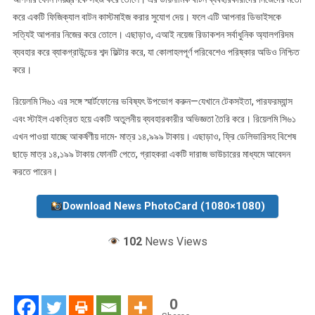
করে একটি ফিজিক্যাল বাটন কাস্টমাইজ করার সুযোগ দেয়। ফলে এটি আপনার ডিভাইসকে
সত্যিই আপনার নিজের করে তোলে। এছাড়াও, এআই নয়েজ রিডাকশন সর্বাধুনিক অ্যালগরিদম
ব্যবহার করে ব্যাকগ্রাউন্ডের শব্দ ফিল্টার করে, যা কোলাহলপূর্ণ পরিবেশেও পরিষ্কার অডিও নিশ্চিত
করে।
রিয়েলমি সি৬১ এর সঙ্গে স্মার্টফোনের ভবিষ্যৎ উপভোগ করুন—যেখানে টেকসইতা, পারফরম্যান্স
এবং স্টাইল একত্রিত হয়ে একটি অতুলনীয় ব্যবহারকারীর অভিজ্ঞতা তৈরি করে। রিয়েলমি সি৬১
এখন পাওয়া যাচ্ছে আকর্ষণীয় দামে- মাত্র ১৪,৯৯৯ টাকায়। এছাড়াও, ফ্রি ডেলিভারিসহ বিশেষ
ছাড়ে মাত্র ১৪,১৯৯ টাকায় ফোনটি পেতে, গ্রাহকরা একটি দারাজ ভাউচারের মাধ্যমে আবেদন
করতে পারেন।
Download News PhotoCard (1080×1080)
102
News Views
0