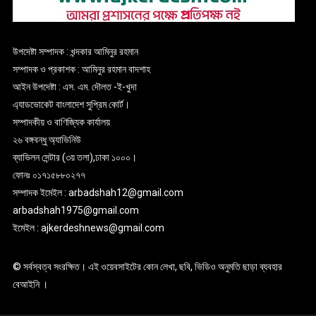
উপদেষ্টা সম্পাদক : খন্দকার আমিনুর রহমান
সম্পাদক ও প্রকাশক : আমিনুর রহমান বাদশাহ
আইন উপদেষ্টা : এস. এম. দৌলত -ই-খুদা
এ্যাডভোকেট বাংলাদেশ সুপ্রিম কোর্ট।
সম্পাদকীয় ও বাণিজ্যিক কার্যালয়
২৬ বঙ্গবন্ধু অ্যাভিনিউ
ব্যাভিলন সেন্টার (৩য় তলা),ঢাকা ১০০০।
ফোনঃ ০১৭১৫৮৮০২৭৭
সম্পাদক ইমেইল : arbadshah12@gmail.com
arbadshah1975@gmail.com
ইমেইল : ajkerdeshnews@gmail.com
© সর্বস্বত্ব সংরক্ষিত। এই ওয়েবসাইটের কোন লেখা, ছবি, ভিডিও অনুমতি ছাড়া ব্যবহার
বেআইনি ।