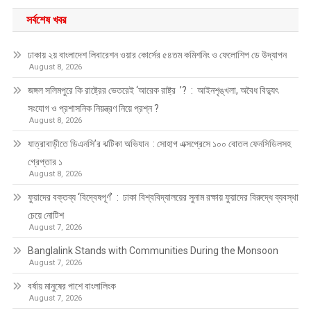
সর্বশেষ খবর
ঢাকায় ২য় বাংলাদেশ লিবারেশন ওয়ার কোর্সের ৫৪তম কমিশনিং ও ফেলোশিপ ডে উদ্‌যাপন
August 8, 2026
জঙ্গল সলিমপুরে কি রাষ্ট্রের ভেতরেই ‘আরেক রাষ্ট্র ’? : আইনশৃঙ্খলা, অবৈধ বিদ্যুৎ
সংযোগ ও প্রশাসনিক নিয়ন্ত্রণ নিয়ে প্রশ্ন ?
August 8, 2026
যাত্রাবাড়ীতে ডিএনসি’র ঝটিকা অভিযান : সোহাগ এক্সপ্রেসে ১০০ বোতল ফেনসিডিলসহ
গ্রেপ্তার ১
August 8, 2026
ফুয়াদের বক্তব্য ‘বিদ্বেষপূর্ণ’ : ঢাকা বিশ্ববিদ্যালয়ের সুনাম রক্ষায় ফুয়াদের বিরুদ্ধে ব্যবস্থা
চেয়ে নোটিশ
August 7, 2026
Banglalink Stands with Communities During the Monsoon
August 7, 2026
বর্ষায় মানুষের পাশে বাংলালিংক
August 7, 2026