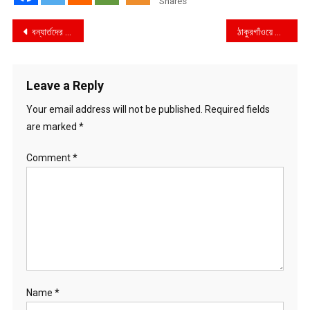
Shares
Post
বন্যার্তদের সহায়তায় সেনা কল্যাণ সংস্থায় অনুদান দিয়েছে স্মার্টফোন ব্র্যান্ড রিয়েলমি
ঠাকুরগাঁওয়ে বাবা ও ছেলের বিরুদ্ধে ১০ কোটি টাকা চাঁদাবাজির অভিযোগে মামলা
navigation
Leave a Reply
Your email address will not be published.
Required fields
are marked
*
Comment
*
Name
*