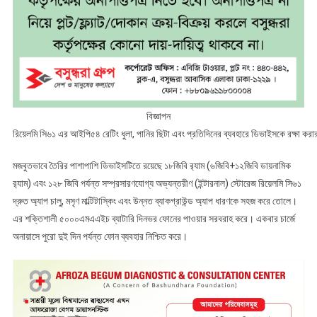
বিজ্ঞাপন
রিয়েলমি সি৬১ এর আইপি৫৪ রেটিং ধুলা, পানির ছিটা এবং প্রতিদিনের ব্যবহারে ডিভাইসকে রক্ষা করার ম
মজবুতভাবে তৈরির পাশাপাশি ডিভাইসটিতে রয়েছে ১৮জিবি র‌্যাম (৬জিবি+১২জিবি ডায়নামিক
র‌্যাম) এবং ১২৮ জিবি পর্যন্ত সম্প্রসারণযোগ্য অভ্যন্তরীণ (ইন্টারনাল) স্টোরেজ রিয়েলমি সি৬১
দ্রুত অ্যাপ চালু, মসৃণ মাল্টিটাস্কিং এবং উন্নত ব্যাকগ্রাউন্ড অ্যাপ ধারণকে সহজ করে তোলে।
এর শক্তিশালী ৫০০০এমএএইচ ব্যাটারি দিনভর ফোনের পাওয়ার সরবরাহ করে। একবার চার্জে
অনায়াসে পুরো দুই দিন পর্যন্ত ফোন ব্যবহার নিশ্চিত করে।