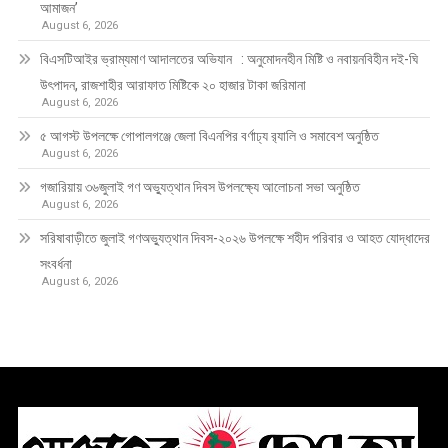
আমাজন’
August 6, 2026
বিএসটিআইর ভ্রাম্যমাণ আদালতের অভিযান : অনুমোদনহীন মিষ্টি ও নবায়নবিহীন দই-ঘি
উৎপাদন, রাজশাহীর আরাফাত মিষ্টিকে ২০ হাজার টাকা জরিমানা
August 6, 2026
৫ আগস্ট উপলক্ষে গোপালগঞ্জে জেলা বিএনপির বর্ণাঢ্য র‍্যালি ও সমাবেশ অনুষ্ঠিত
August 6, 2026
গজারিয়ায় ৩৬জুলাই গণ অভ্যুত্থান দিবস উপলক্ষ্যে আলোচনা সভা অনুষ্ঠিত
August 6, 2026
সরিষাবাড়ীতে জুলাই গণঅভ্যুত্থান দিবস-২০২৬ উপলক্ষে শহীদ পরিবার ও আহত যোদ্ধাদের
সংবর্ধনা
August 6, 2026