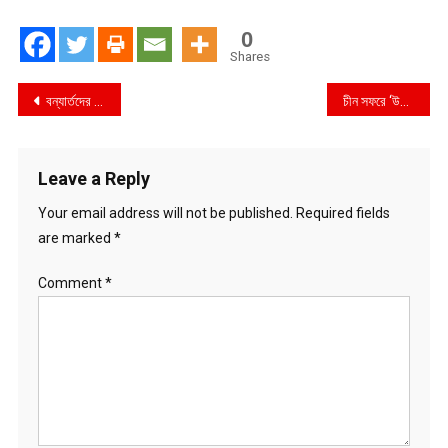
0
Shares
Post
বন্যার্তদের পাশে বিজিবি; ৪,৭০১টি পরিবারকে ত্রাণ এবং ২,৭৩৫ জনকে চিকিৎসাসেবা দিলো বিজিবি
চীন সফরে ‘উইমেন ইন টেক’-এর ৩ বিজয়ী
navigation
Leave a Reply
Your email address will not be published.
Required fields
are marked
*
Comment
*