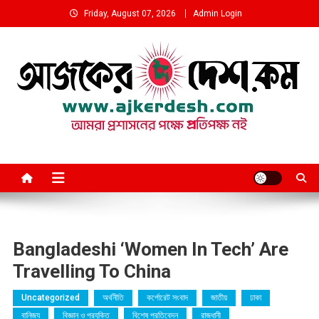
Skip
Friday, August 07, 2026
Admin Login
to
content
আমরা প্রশাসনের পক্ষে প্রতিপক্ষ নই
Bangladeshi ‘Women In Tech’ Are
Travelling To China
Uncategorized
অর্থনীতি
কর্পোরেট সংবাদ
জাতীয়
ঢাকা
বানিজ্য
বিজ্ঞান ও প্রযুক্তি
বিশেষ প্রতিবেদন
রাজধানী