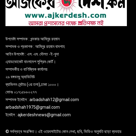
উপদেষ্টা সম্পাদক : খন্দকার আমিনুর রহমান
সম্পাদক ও প্রকাশক : আমিনুর রহমান বাদশাহ
আইন উপদেষ্টা : এস. এম. দৌলত -ই-খুদা
এ্যাডভোকেট বাংলাদেশ সুপ্রিম কোর্ট।
সম্পাদকীয় ও বাণিজ্যিক কার্যালয়
২৬ বঙ্গবন্ধু অ্যাভিনিউ
ব্যাভিলন সেন্টার (৩য় তলা),ঢাকা ১০০০।
ফোনঃ ০১৭১৫৮৮০২৭৭
সম্পাদক ইমেইল : arbadshah12@gmail.com
arbadshah1975@gmail.com
ইমেইল : ajkerdeshnews@gmail.com
© সর্বস্বত্ব সংরক্ষিত। এই ওয়েবসাইটের কোন লেখা, ছবি, ভিডিও অনুমতি ছাড়া ব্যবহার