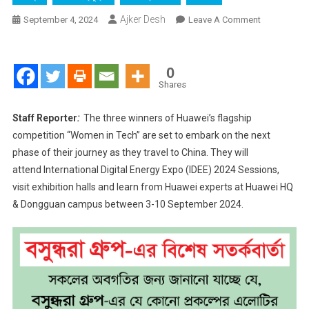
Ajker Desh
On
September 4, 2024
Leave A Comment
Bangladesh
‘Women
In
0
Tech’
Shares
Are
Travelling
Staff Reporter
:
The three winners of Huawei’s flagship
To
competition “Women in Tech” are set to embark on the next
China
phase of their journey as they travel to China. They will
attend International Digital Energy Expo (IDEE) 2024 Sessions,
visit exhibition halls and learn from Huawei experts at Huawei HQ
& Dongguan campus between 3-10 September 2024.