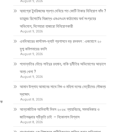
August 9, 2026
অ্যাগ্রো ট্যুরিজমের স্বপ্ন দেখিয়ে শত কোটি টাকার বিনিয়োগ ফাঁদ ?
ডায়মন্ড রিসোর্টের বিরুদ্ধে এমএলএম কাঠামোয় অর্থ সংগ্রহের
অভিযোগ, দিশেহারা হাজারো বিনিয়োগকারী
August 9, 2026
এনবিআরের কাস্টমস-ভ্যাট প্রশাসনে বড় রদবদল : একযোগে ২০
যুগ্ম কমিশনারের বদলি
August 9, 2026
পদোন্নতির দৌড়ে সাইদুর রহমান, নাকি দুর্নীতির অভিযোগের আড়ালে
অন্য খেলা ?
August 9, 2026
আমান উল্লাহ আমানের সাথে নিশু ও মহিলা দলের নেত্রীদের সৌজন্য
স্বাক্ষাৎ
August 8, 2026
দক
আন্তর্জাতিক আদিবাসী দিবস ২০২৬: ন্যায়বিচার, সমঅধিকার ও
জাতিসত্ত্বার স্বীকৃতি চাই – নিকোলাস বিশ্বাস
August 8, 2026