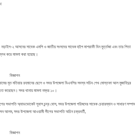
On
t
নড়াইল-
২
আসনের
সাবেক
এমপি
মাশরাফিসহ
 নড়াইল-২ আসনের সাবেক এমপি ও জাতীয় সংসদের সাবেক হুইপ মাশরাফী বিন মুর্ত্তজা এবং তার পিতা
৯০
্লেখ করে মামলা করা হয়েছে।
জনের
বিরুদ্ধে
মামলা
বিজ্ঞাপন
্রামের মৃত মতিয়ার রহমানের ছেলে ও সদর উপজেলা বিএনপির সদস্য সচিব শেখ মোস্তফা আল মুজাহিদুর
্চিত করেছেন। সদর থানায় মামলা নম্বর ১০।
গের সভাপতি অ্যাডভোকেট সুবাস চন্দ্র বোস, সদর উপজেলা পরিষদের সাবেক চেয়ারম্যান ও সাধারণ সম্পা
র হোসেন আলম, সদর উপজেলা আওয়ামী লীগের সভাপতি অচিন চক্রবর্তী,
বিজ্ঞাপন