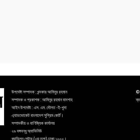
উপদেষ্টা সম্পাদক : খন্দকার আমিনুর রহমান
© 
সম্পাদক ও প্রকাশক : আমিনুর রহমান বাদশাহ
ব্
আইন উপদেষ্টা : এস. এম. দৌলত -ই-খুদা
এ্যাডভোকেট বাংলাদেশ সুপ্রিম কোর্ট।
সম্পাদকীয় ও বাণিজ্যিক কার্যালয়
২৬ বঙ্গবন্ধু অ্যাভিনিউ
ব্যাভিলন সেন্টার (৩য় তলা),ঢাকা ১০০০।