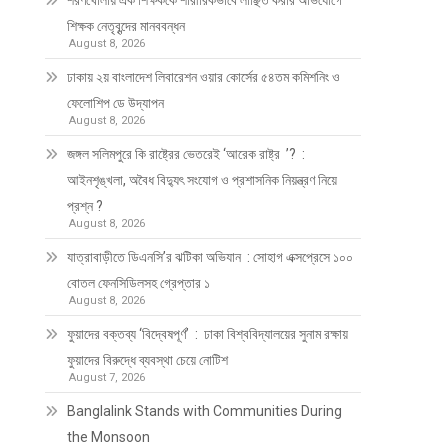
শরণখোলায় এক শিক্ষককে শারীরিকভাবে লাঞ্ছিত করার অভিযোগে
শিক্ষক নেতৃবৃন্দের মানববন্ধন
August 8, 2026
ঢাকায় ২য় বাংলাদেশ লিবারেশন ওয়ার কোর্সের ৫৪তম কমিশনিং ও
ফেলোশিপ ডে উদ্‌যাপন
August 8, 2026
জঙ্গল সলিমপুরে কি রাষ্ট্রের ভেতরেই ‘আরেক রাষ্ট্র ’? :
আইনশৃঙ্খলা, অবৈধ বিদ্যুৎ সংযোগ ও প্রশাসনিক নিয়ন্ত্রণ নিয়ে
প্রশ্ন ?
August 8, 2026
যাত্রাবাড়ীতে ডিএনসি’র ঝটিকা অভিযান : সোহাগ এক্সপ্রেসে ১০০
বোতল ফেনসিডিলসহ গ্রেপ্তার ১
August 8, 2026
ফুয়াদের বক্তব্য ‘বিদ্বেষপূর্ণ’ : ঢাকা বিশ্ববিদ্যালয়ের সুনাম রক্ষায়
ফুয়াদের বিরুদ্ধে ব্যবস্থা চেয়ে নোটিশ
August 7, 2026
Banglalink Stands with Communities During
the Monsoon