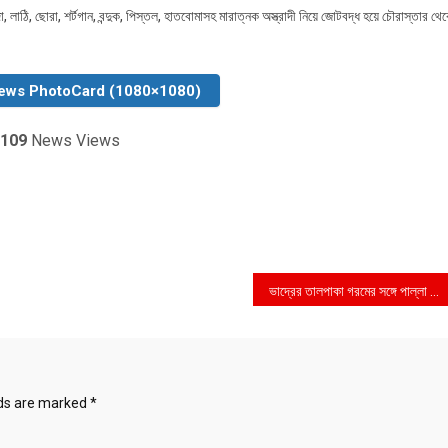
লাঠি, ছোরা, শর্টগান, বন্দুক, পিস্তল, হাতবোমাসহ মারাত্নক অস্ত্রাদী নিয়ে জোটবদ্ধ হয়ে চৌরাস্তার থে
ews PhotoCard (1080×1080)
109
News Views
ভাদ্রের তালপাকা গরমের সঙ্গে পাল্লা দিয়ে বেড়ে চলছে বিদ্যুতের লোডশেডিং
lds are marked
*