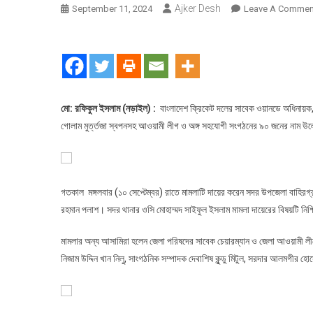
Ajker Desh
September 11, 2024
Leave A Commen
মো: রফিকুল ইসলাম (নড়াইল) :
বাংলাদেশ ক্রিকেট দলের সাবেক ওয়ানডে অধিনায়ক,
গোলাম মুর্ত্তজা স্বপনসহ আওয়ামী লীগ ও অঙ্গ সহযোগী সংগঠনের ৯০ জনের নাম উল
গতকাল মঙ্গলবার (১০ সেপ্টেম্বর) রাতে মামলাটি দায়ের করেন সদর উপজেলা বাহিরগ
রহমান পলাশ। সদর থানার ওসি মোহাম্মদ সাইফুল ইসলাম মামলা দায়েরের বিষয়টি নিশ
মামলার অন্য আসামিরা হলেন জেলা পরিষদের সাবেক চেয়ারম্যান ও জেলা আওয়ামী লী
নিজাম উদ্দিন খান নিলু, সাংগঠনিক সম্পাদক দেবাশিষ কুন্ডু মিটুল, সরদার আলমগী