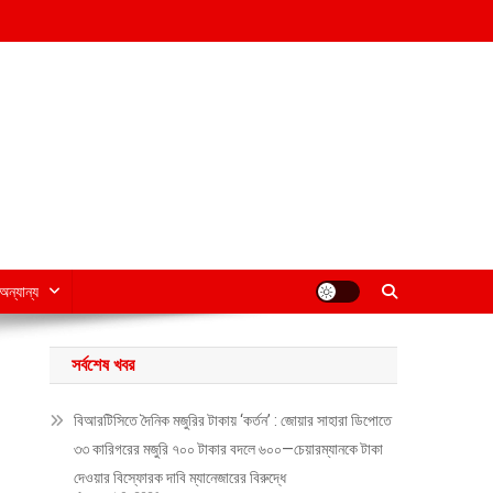
অন্যান্য
সর্বশেষ খবর
বিআরটিসিতে দৈনিক মজুরির টাকায় ‘কর্তন’ : জোয়ার সাহারা ডিপোতে
৩৩ কারিগরের মজুরি ৭০০ টাকার বদলে ৬০০—চেয়ারম্যানকে টাকা
দেওয়ার বিস্ফোরক দাবি ম্যানেজারের বিরুদ্ধে