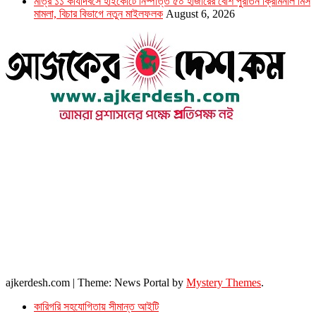
মাত্র ১১ কার্যদিবসে হাইকোর্টে নিষ্পত্তি ৫০ হাজারের বেশি পুরাতন ক্রিমিনাল মিস
মামলা, বিচার বিভাগে নতুন মাইলফলক
August 6, 2026
উপদেষ্টা সম্পাদক : খন্দকার আমিনুর রহমান
সম্পাদক ও প্রকাশক : আমিনুর রহমান বাদশাহ
আইন উপদেষ্টা : এস. এম. দৌলত -ই-খুদা
এ্যাডভোকেট বাংলাদেশ সুপ্রিম কোর্ট।
সম্পাদকীয় ও বাণিজ্যিক কার্যালয়
২৬ বঙ্গবন্ধু অ্যাভিনিউ
ব্যাভিলন সেন্টার (৩য় তলা),ঢাকা ১০০০।
ফোনঃ ০১৭১৫৮৮০২৭৭
সম্পাদক ইমেইল : arbadshah12@gmail.com
arbadshah1975@gmail.com
ইমেইল : ajkerdeshnews@gmail.com
© সর্বস্বত্ব সংরক্ষিত। এই ওয়েবসাইটের কোন লেখা, ছবি, ভিডিও অনুমতি ছাড়া ব্যবহার বেআইনি ।
ajkerdesh.com
|
Theme: News Portal by
Mystery Themes
.
কারিগরি সহযোগিতায় সীমান্ত আইটি