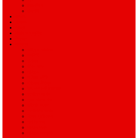
ময়মনসিংহ
রাজশাহী
অপরাধ
বিনোদন
স্বাস্থ্য
বিজ্ঞান ও প্রযুক্তি
শিক্ষাঙ্গন
অন্যান্য
আইন ও আদালত
অর্থনীতি
বানিজ্য
জীবন-যাপন
সাহিত্য
অনিয়ম-দুর্নীতি
ইতিহাস ঐতিহ্য
উপ-সম্পাদকীয়/মতামত
কর্পোরেট সংবাদ
গ্রাম বাংলার খবর
দুর্ঘটনার সংবাদ
প্রশাসনিক সংবাদ
বিশেষ প্রতিবেদন
মানবিক খবর
সংগঠন সংবাদ
সাহিত্য-সংস্কৃতি