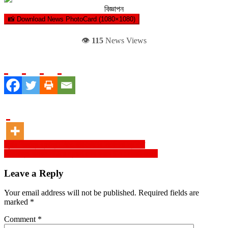
বিজ্ঞাপন
📸 Download News PhotoCard (1080×1080)
👁️
115
News Views
Post
জুয়ার বিরুদ্ধে ব্যবস্থা নিতে হাইকোর্টের নির্দেশনা স্থগিত
অতিরিক্ত জনবল পাঠিয়ে প্রকল্প শেষ করবে চীন : পররাষ্ট্রমন্ত্রী
navigation
Leave a Reply
Your email address will not be published.
Required fields are
marked
*
Comment
*