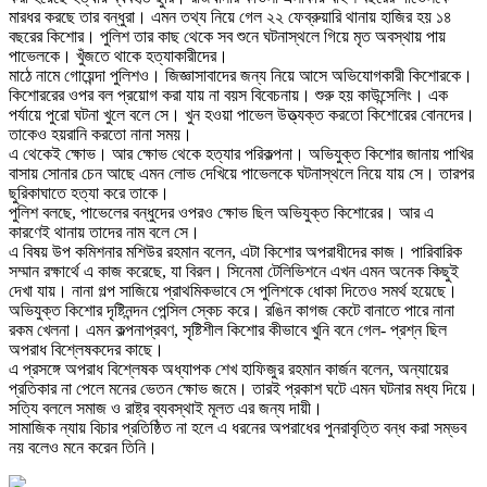
মারধর করছে তার বন্ধুরা। এমন তথ্য নিয়ে গেল ২২ ফেব্রুয়ারি থানায় হাজির হয় ১৪
বছরের কিশোর। পুলিশ তার কাছ থেকে সব শুনে ঘটনাস্থলে গিয়ে মৃত অবস্থায় পায়
পাভেলকে। খুঁজতে থাকে হত্যাকারীদের।
মাঠে নামে গোয়েন্দা পুলিশও। জিজ্ঞাসাবাদের জন্য নিয়ে আসে অভিযোগকারী কিশোরকে।
কিশোররের ওপর বল প্রয়োগ করা যায় না বয়স বিবেচনায়। শুরু হয় কাউন্সেলিং। এক
পর্যায়ে পুরো ঘটনা খুলে বলে সে। খুন হওয়া পাভেল উত্ত্যক্ত করতো কিশোরের বোনদের।
তাকেও হয়রানি করতো নানা সময়।
এ থেকেই ক্ষোভ। আর ক্ষোভ থেকে হত্যার পরিকল্পনা। অভিযুক্ত কিশোর জানায় পাখির
বাসায় সোনার চেন আছে এমন লোভ দেখিয়ে পাভেলকে ঘটনাস্থলে নিয়ে যায় সে। তারপর
ছুরিকাঘাতে হত্যা করে তাকে।
পুলিশ বলছে, পাভেলের বন্ধুদের ওপরও ক্ষোভ ছিল অভিযুক্ত কিশোরের। আর এ
কারণেই থানায় তাদের নাম বলে সে।
এ বিষয় উপ কমিশনার মশিউর রহমান বলেন, এটা কিশোর অপরাধীদের কাজ। পারিবারিক
সম্মান রক্ষার্থে এ কাজ করেছে, যা বিরল। সিনেমা টেলিভিশনে এখন এমন অনেক কিছুই
দেখা যায়। নানা গল্প সাজিয়ে প্রাথমিকভাবে সে পুলিশকে ধোকা দিতেও সমর্থ হয়েছে।
অভিযুক্ত কিশোর দৃষ্টিনন্দন পেন্সিল স্কেচ করে। রঙিন কাগজ কেটে বানাতে পারে নানা
রকম খেলনা। এমন কল্পনাপ্রবণ, সৃষ্টিশীল কিশোর কীভাবে খুনি বনে গেল- প্রশ্ন ছিল
অপরাধ বিশ্লেষকদের কাছে।
এ প্রসঙ্গে অপরাধ বিশ্লেষক অধ্যাপক শেখ হাফিজুর রহমান কার্জন বলেন, অন্যায়ের
প্রতিকার না পেলে মনের ভেতন ক্ষোভ জমে। তারই প্রকাশ ঘটে এমন ঘটনার মধ্য দিয়ে।
সত্যি বললে সমাজ ও রাষ্ট্র ব্যবস্থাই মূলত এর জন্য দায়ী।
সামাজিক ন্যায় বিচার প্রতিষ্ঠিত না হলে এ ধরনের অপরাধের পুনরাবৃত্তি বন্ধ করা সম্ভব
নয় বলেও মনে করেন তিনি।