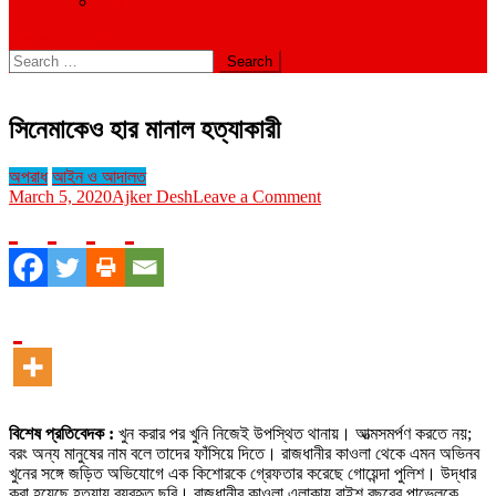
বিবিধ
site mode button
Search
for:
সিনেমাকেও হার মানাল হত্যাকারী
অপরাধ
আইন ও আদালত
on
March 5, 2020
Ajker Desh
Leave a Comment
সিনেমাকেও
হার
মানাল
হত্যাকারী
বিশেষ প্রতিবেদক :
খুন করার পর খুনি নিজেই উপস্থিত থানায়। আত্মসমর্পণ করতে নয়;
বরং অন্য মানুষের নাম বলে তাদের ফাঁসিয়ে দিতে। রাজধানীর কাওলা থেকে এমন অভিনব
খুনের সঙ্গে জড়িত অভিযোগে এক কিশোরকে গ্রেফতার করেছে গোয়েন্দা পুলিশ। উদ্ধার
করা হয়েছে হত্যায় ব্যবহৃত ছুরি। রাজধানীর কাওলা এলাকায় বাইশ বছরের পাভেলকে