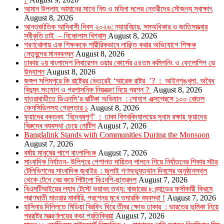
আমান উল্লাহ আমানের সাথে নিশু ও মহিলা দলের নেত্রীদের সৌজন্য স্বাক্ষাৎ
August 8, 2026
আন্তর্জাতিক আদিবাসী দিবস ২০২৬: ন্যায়বিচার, সমঅধিকার ও জাতিসত্ত্বার
স্বীকৃতি চাই – নিকোলাস বিশ্বাস
August 8, 2026
শরণখোলায় এক শিক্ষককে শারীরিকভাবে লাঞ্ছিত করার অভিযোগে শিক্ষক
নেতৃবৃন্দের মানববন্ধন
August 8, 2026
ঢাকায় ২য় বাংলাদেশ লিবারেশন ওয়ার কোর্সের ৫৪তম কমিশনিং ও ফেলোশিপ ডে
উদ্‌যাপন
August 8, 2026
জঙ্গল সলিমপুরে কি রাষ্ট্রের ভেতরেই ‘আরেক রাষ্ট্র ’? : আইনশৃঙ্খলা, অবৈধ
বিদ্যুৎ সংযোগ ও প্রশাসনিক নিয়ন্ত্রণ নিয়ে প্রশ্ন ?
August 8, 2026
যাত্রাবাড়ীতে ডিএনসি’র ঝটিকা অভিযান : সোহাগ এক্সপ্রেসে ১০০ বোতল
ফেনসিডিলসহ গ্রেপ্তার ১
August 8, 2026
ফুয়াদের বক্তব্য ‘বিদ্বেষপূর্ণ’ : ঢাকা বিশ্ববিদ্যালয়ের সুনাম রক্ষায় ফুয়াদের
বিরুদ্ধে ব্যবস্থা চেয়ে নোটিশ
August 7, 2026
Banglalink Stands with Communities During the Monsoon
August 7, 2026
বর্ষায় মানুষের পাশে বাংলালিংক
August 7, 2026
সাংবাদিক নির্যাতন- উলিপুরে পেশাগত দায়িত্ব পালনে গিয়ে নির্যাতনের শিকার স্টার
টেলিভিশনের সাংবাদিক জুবাইর : জুলাই গণঅভ্যুত্থান দিবসের অনুষ্ঠানস্থল
থেকে টেনে বের করে পিটালো বিএনপি-ছাত্রদল
August 7, 2026
বিএসটিআইয়ের ল্যাব টেস্টে ভয়াবহ তথ্য: বাজারের ৮ ব্র্যান্ডের ফর্সাকারী ক্রিমে
প্রাণঘাতী মাত্রার মার্কারি, প্রশ্নের মুখে তদারকি ব্যবস্থা !
August 7, 2026
হাসিনার দিল্লিতে মিডিয়া ব্রিফিং ঘিরে তীব্র ক্ষোভ ঢাকার : ভারতের ভূমিকা নিয়ে
পররাষ্ট্র মন্ত্রণালয়ের কড়া প্রতিক্রিয়া
August 7, 2026