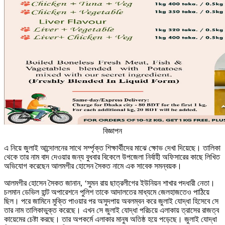
বিজ্ঞাপন
এ নিয়ে জুলাই আন্দোলনের সাথে সর্ম্পৃক্ত শিক্ষার্থীদের মাঝে ক্ষোভ দেখা দিয়েছে। তালিকা
থেকে তার নাম বাদ দেওয়ার জন্য বুধবার বিকেলে উপজেলা নির্বাহী অফিসারের কাছে লিখিত
অভিযোগ করেছেন আলমগীর হোসেন সৈকত নামে এক সাবেক সমন্বয়ক।
আলমগীর হোসেন সৈকত জানান, ‘সুমন রায় ছাত্রলীগের ইউনিয়ন শাখার পদধারী নেতা।
চলমান ডেভিল হান্ট অপারেশনে পুলিশ তাকে আদালতের মাধ্যমে জেলহাজতেও পাঠিয়ে
ছিল। পরে জামিনে মুক্তি পাওয়ার পর অসুদপায় অবলম্বন করে জুলাই যোদ্ধা হিসেবে সে
তার নাম তালিকাভুক্ত করেছে। এখন সে জুলাই যোদ্ধা পরিচয়ে এলাকায় ত্রাসের রাজত্ব
কায়েমের চেষ্টা করছে। তার অপকর্মে এলাকার মানুষ অতিষ্ঠ হয়ে পড়েছে। জুলাই যোদ্ধা