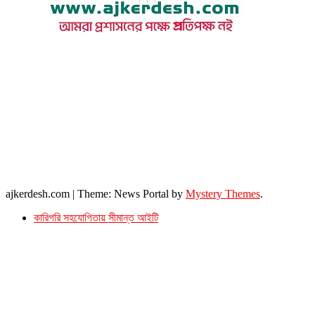
উপদেষ্টা সম্পাদক : খন্দকার আমিনুর রহমান
সম্পাদক ও প্রকাশক : আমিনুর রহমান বাদশাহ
আইন উপদেষ্টা : এস. এম. দৌলত -ই-খুদা
এ্যাডভোকেট বাংলাদেশ সুপ্রিম কোর্ট।
সম্পাদকীয় ও বাণিজ্যিক কার্যালয়
২৬ বঙ্গবন্ধু অ্যাভিনিউ
ব্যাভিলন সেন্টার (৩য় তলা),ঢাকা ১০০০।
ফোনঃ ০১৭১৫৮৮০২৭৭
সম্পাদক ইমেইল : arbadshah12@gmail.com
arbadshah1975@gmail.com
ইমেইল : ajkerdeshnews@gmail.com
© সর্বস্বত্ব সংরক্ষিত। এই ওয়েবসাইটের কোন লেখা, ছবি, ভিডিও অনুমতি ছাড়া ব্যবহার বেআইনি ।
ajkerdesh.com
|
Theme: News Portal by
Mystery Themes
.
কারিগরি সহযোগিতায় সীমান্ত আইটি