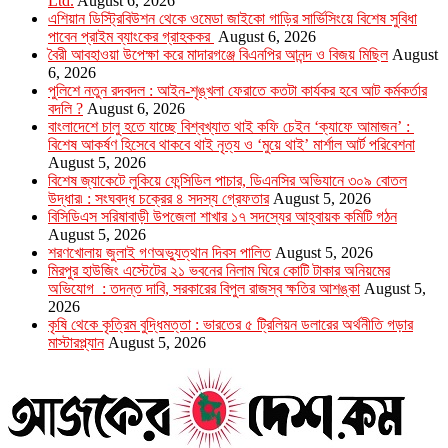
Ltd.
August 6, 2026
এশিয়ান ডিস্ট্রিবিউশন থেকে ওমেডা জাইকো গাড়ির সার্ভিসিংয়ে বিশেষ সুবিধা
পাবেন প্রাইম ব্যাংকের গ্রাহককর
August 6, 2026
বৈরী আবহাওয়া উপেক্ষা করে মাদারগঞ্জে বিএনপির আনন্দ ও বিজয় মিছিল
August
6, 2026
পুলিশে নতুন রদবদল : আইন-শৃঙ্খলা ফেরাতে কতটা কার্যকর হবে আট কর্মকর্তার
বদলি ?
August 6, 2026
​​বাংলাদেশে চালু হতে যাচ্ছে বিশ্বখ্যাত থাই কফি চেইন ‘ক্যাফে আমাজন’ :
বিশেষ আকর্ষণ হিসেবে থাকবে থাই নৃত্য ও ‘মুয়ে থাই’ মার্শাল আর্ট পরিবেশনা
August 5, 2026
বিশেষ জ্যাকেটে লুকিয়ে ফেন্সিডিল পাচার, ডিএনসির অভিযানে ৩০৯ বোতল
উদ্ধার৷ : সংঘবদ্ধ চক্রের ৪ সদস্য গ্রেফতার
August 5, 2026
বিসিডিএস সরিষাবাড়ী উপজেলা শাখার ১৭ সদস্যের আহ্বায়ক কমিটি গঠন
August 5, 2026
শরণখোলায় জুলাই গণঅভ্যুত্থান দিবস পালিত
August 5, 2026
মিরপুর হাউজিং এস্টেটের ২১ ভবনের নিলাম ঘিরে কোটি টাকার অনিয়মের
অভিযোগ : তদন্ত দাবি, সরকারের বিপুল রাজস্ব ক্ষতির আশঙ্কা
August 5,
2026
কৃষি থেকে কৃত্রিম বুদ্ধিমত্তা : ভারতের ৫ ট্রিলিয়ন ডলারের অর্থনীতি গড়ার
মাস্টারপ্ল্যান
August 5, 2026