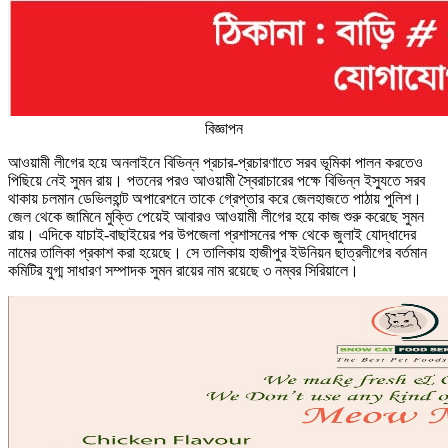
বিজ্ঞাপন
আওয়ামী লীগের হয়ে অনলাইনে বিভিন্ন প্রচার-প্রচারণাতে সরব ভূমিকা পালন করতেও
পিছিয়ে নেই সুমন রায়। পতনের পরও আওয়ামী স্বৈরাচারের পক্ষে বিভিন্ন ইস্যুতে সরব
থাকায় চলমান ডেভিলহান্ট অপারেশনে তাকে গ্রেপ্তার করে জেলহাজতে পাঠায় পুলিশ।
জেল থেকে জামিনে মুক্তি পেয়েই আবারও আওয়ামী লীগের হয়ে কাজ শুরু করেছে সুমন
রায়। এদিকে যাচাই-বাছাইয়ের পর উপজেলা প্রশাসনের পক্ষ থেকে জুলাই যোদ্ধাদের
নামের তালিকা প্রকাশ করা হয়েছে। সে তালিকায় হাজীপুর ইউনিয়ন ছাত্রলীগের বর্তমান
কমিটির যুগ্ম সাধারণ সম্পাদক সুমন রায়ের নাম রয়েছে ৩ নম্বর সিরিয়ালে।