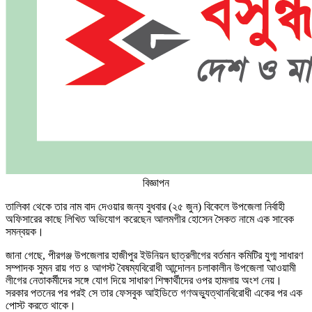
বিজ্ঞাপন
তালিকা থেকে তার নাম বাদ দেওয়ার জন্য বুধবার (২৫ জুন) বিকেলে উপজেলা নির্বাহী
অফিসারের কাছে লিখিত অভিযোগ করেছেন আলমগীর হোসেন সৈকত নামে এক সাবেক
সমন্বয়ক।
জানা গেছে, পীরগঞ্জ উপজেলার হাজীপুর ইউনিয়ন ছাত্রলীগের বর্তমান কমিটির যুগ্ম সাধারণ
সম্পাদক সুমন রায় গত ৪ আগস্ট বৈষম্যবিরোধী আন্দোলন চলাকালীন উপজেলা আওয়ামী
লীগের নেতাকর্মীদের সঙ্গে যোগ দিয়ে সাধারণ শিক্ষার্থীদের ওপর হামলায় অংশ নেয়।
সরকার পতনের পর পরই সে তার ফেসবুক আইডিতে গণঅভ্যুত্থানবিরোধী একের পর এক
পোস্ট করতে থাকে।