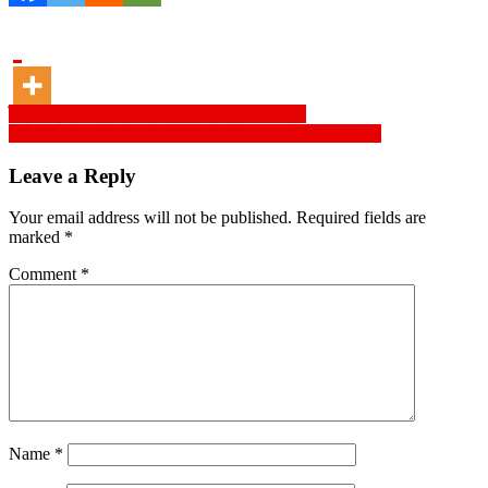
Post
টাঙ্গুয়ায় ভ্রমণে এসে গাঁজা সেবন করায় পাঁচ পর্যটক আটক
July Warrior On the list Chhatra League Leader Name
navigation
Leave a Reply
Your email address will not be published.
Required fields are
marked
*
Comment
*
Name
*