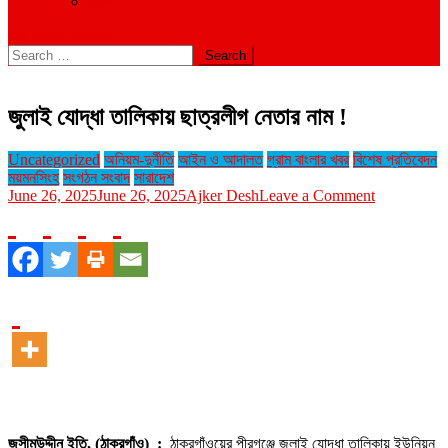
বিবিধ
site mode button
Search
for:
জুলাই যোদ্ধা তালিকায় ছাত্রলীগ নেতার নাম !
Uncategorized
অনিয়ম-দুর্নীতি
আইন ও আদালত
গ্রাম বাংলার খবর
বিশেষ প্রতিবেদন
ময়মনসিংহ
সংগঠন সংবাদ
সারাদেশ
on
June 26, 2025
June 26, 2025
Ajker Desh
Leave a Comment
জুলাই
যোদ্ধা
তালিকায়
ছাত্রলীগ
নেতার
নাম
!
জসীমউদ্দীন ইতি, (ঠাকুরগাঁও) :
ঠাকুরগাঁওয়ের পীরগঞ্জে জুলাই যোদ্ধা তালিকায় ইউনিয়ন