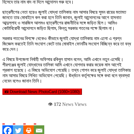
হিসেবে তার নাম বাদ না দিলে আন্দোলন শুরু হবে।
ছাত্রলীগের নেতা হয়েও জুলাই যোদ্ধা তালিকায় নাম আসার বিষয়ে সুমন রায়ের মতামত
জানতে তার মোবাইলে কল করা হলে তিনি জানান, জুলাই আন্দোলনের আগে হাসনাত
আব্দুল্লাহ ও সারজিস আলমও ছাত্রলীগের রাজনীতির সঙ্গে জড়িত ছিল। আমিও
কোটাবিরোধী আন্দোলনে জড়িত ছিলাম, কিন্তু সরকার পতনের পক্ষে ছিলাম না।
সরকার পতনের বিপক্ষে থেকেও কীভাবে জুলাই যোদ্ধা তালিকায় নাম এলো এ প্রশ্ন
জিজ্ঞেস করতেই তিনি সংযোগ কেটে তার মোবাইল ফোনটির সংযোগ বিচ্ছিন্ন করে তা বন্ধ
করে দেন।
এ বিষয়ে উপজেলা নির্বাহী অফিসার রকিবুল হাসান বলেন, আমি এখানে নতুন এসেছি।
পীরগঞ্জের জুলাই যোদ্ধাদের তালিকা আমি এখানে যোগদার করার কয়েক মাস আগেই
প্রকাশ হয়েছে। এ বিষয়ে অভিযোগ পেয়েছি। তথ্য গোপন করে জুলাই যোদ্ধা তালিকায়
নাম আসার বিষয়ে লিখিত অভিযোগ পেয়েছি। ঊর্ধ্বতন কর্তৃপক্ষের সঙ্গে কথা বলে ব্যবস্থা
নেবেন বলেও জানান তিনি।
📸 Download News PhotoCard (1080×1080)
👁️
172
News Views