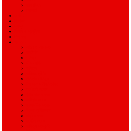
ময়মনসিংহ
রাজশাহী
অপরাধ
বিনোদন
স্বাস্থ্য
বিজ্ঞান ও প্রযুক্তি
শিক্ষাঙ্গন
অন্যান্য
আইন ও আদালত
অর্থনীতি
বানিজ্য
জীবন-যাপন
সাহিত্য
অনিয়ম-দুর্নীতি
ইতিহাস ঐতিহ্য
উপ-সম্পাদকীয়/মতামত
কর্পোরেট সংবাদ
গ্রাম বাংলার খবর
দুর্ঘটনার সংবাদ
প্রশাসনিক সংবাদ
বিশেষ প্রতিবেদন
মানবিক খবর
সংগঠন সংবাদ
সাহিত্য-সংস্কৃতি