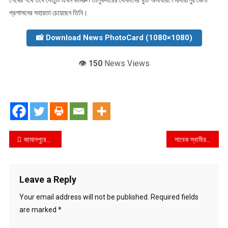
প্রশাসনের সহায়তা চেয়েছেন তিনি।
📸 Download News PhotoCard (1080×1080)
👁️
150
News Views
Post
জামালপুরের সরিষাবাড়ীতে ঝিনাই নদীর ভাঙ্গন থেকে কালী মন্দির ও মহাশশ্মান রক্ষার দাবিতে মানববন্ধন
সাবেক স্বামীর বাসা দখলে বিএনপি ঝালকাঠির নারী নেত্রী !
navigation
Leave a Reply
Your email address will not be published.
Required fields
are marked
*