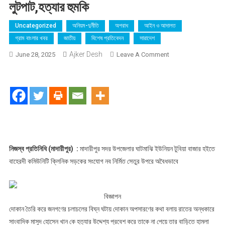
লুটপাট,হত্যার হুমকি
Uncategorized
অনিয়ম-দুর্নীতি
অপরাধ
আইন ও আদালত
গ্রাম বাংলার খবর
জাতীয়
বিশেষ প্রতিবেদন
সারাদেশ
Ajker Desh
On
June 28, 2025
Leave A Comment
নব
নির্মিত
সেতুটি
এখন
কামরুল
তালুকদারের
অবৈধ
দোকানের
নিজস্ব প্রতিনিধি (মাদারীপুর) :
মাদারীপুর সদর উপজেলার ঘাটমাঝি ইউনিয়ন টুবিয়া বাজার হইতে
খুঁটি
বাহেরদী কমিউনিটি ক্লিনিক সড়কের সংযোগ নব নির্মিত সেতুর উপরে অবৈধভাবে
:
সরকারি
উন্নয়ন
বিজ্ঞাপন
কাজে
দোকান তৈরি করে জনগণের চলাচলের বিঘ্ন ঘটায় দোকান অপসারণের কথা বলায় রাতের অন্ধকারে
বাধা
সাংবাদিক মাসুদ হোসেন খান কে হত্যার উদ্দেশ্য প্রবেশ করে তাকে না পেয়ে তার বাড়িতে হামলা