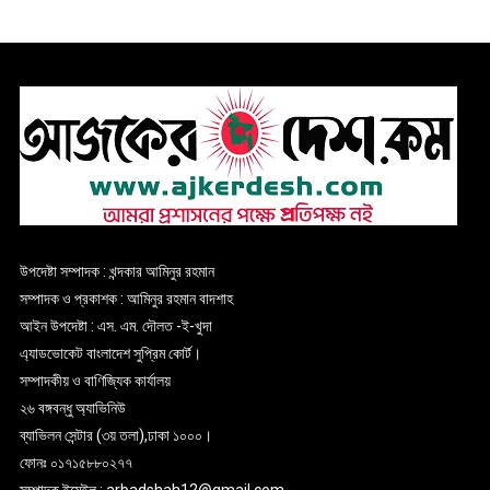
উপদেষ্টা সম্পাদক : খন্দকার আমিনুর রহমান
সম্পাদক ও প্রকাশক : আমিনুর রহমান বাদশাহ
আইন উপদেষ্টা : এস. এম. দৌলত -ই-খুদা
এ্যাডভোকেট বাংলাদেশ সুপ্রিম কোর্ট।
সম্পাদকীয় ও বাণিজ্যিক কার্যালয়
২৬ বঙ্গবন্ধু অ্যাভিনিউ
ব্যাভিলন সেন্টার (৩য় তলা),ঢাকা ১০০০।
ফোনঃ ০১৭১৫৮৮০২৭৭
সম্পাদক ইমেইল : arbadshah12@gmail.com