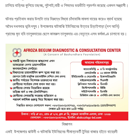
দেয়ার
চালিয়ে বাড়িঘর কুপিয়ে তছনছ, লুটপাট,নারী ও শিশুদের ভয়ভীতি প্রদর্শন করেছে একদল সন্ত্রাসী।
প্রতিবাদ
করায়
ঘটনার প্রতিবাদ করায় উলটো তার বিরুদ্ধে মিথ্যা চাঁদাবাজি মামলা দায়ের করেও ব্যার্থ হয়েছে
সাংবাদিকের
অবৈধ দখলদার ভূমি দস্যু। উপজেলার ঘাটমাঝি ইউনিয়নের উত্তর চিড়াইপাড়া (দশ আনি)
বাড়িঘর
গ্রামের মৃত হবি তালুকদারের ছেলে কামরুল তালুকদার এর নেতৃত্বে এসব কর্মকাণ্ড চালানো হয়।
কুপিয়ে
তছনছ,
লুটপাট,হত্যার
হুমকি
বিজ্ঞাপন
একই উপজেলার ঝাউদী ও ঘাটমাঝি ইউনিয়নের সীমান্তবর্তী টুবিয়া বাজার হইতে বাহেরদী