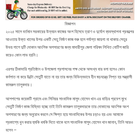
বিজ্ঞাপন
২০২৫ সালে বর্তমান সরকারের উন্নয়ন কাজের অংশ হিসেবে ত্রাণ ও দুর্যোগ ব্যবস্থাপনা প্রকল্পের
আওতায় উক্ত খালের উপর একটি সেতু নির্মাণ কাজ শুরু হলে পর্যাপ্ত জায়গা না থাকায় সেতুর
উভয় পাশে দুটি দোকান আংশিক অপসারণের জন্য মাদারীপুর জেলা পরিষদ লিখিত নোটিশ জারি
করেও কোন লাভ হয়নি।
এরপর ঠিকাদারি প্রতিষ্ঠান ও উপজেলা প্রশাসনের পক্ষ থেকে অসংখ্য বার বলা হলেও কোন
কর্নপাত না করে উল্টো সেতুটি যাতে না হয় তার জন্য বিভিন্নভাবে হীন ষড়যন্ত্রে লিপ্ত হয় সন্ত্রাসী
কামরুল তালুকদার।
আশপাশের কয়েকটি গ্রামে এবং সিনিয়র সাংবাদিক মাসুদ হোসেন খান এর বাড়ির প্রবেশ মুখে
সেতুটি নির্মাণ কাজ বিঘ্নিত হচ্ছে তাই তিনি কামরুল তালুকদারকে তার দোকানের আংশিক অংশ
অপসারণের জন্য অনুরোধ করলে সে ক্ষিপ্ত হয়ে সাংবাদিকের উপর চড়াও হয় এবং আমাকে
প্রকাশ্যে খুন করার হুমকি ধমকি দিতে থাকে বলে সাংবাদিক মাসুদ হোসেন খান জানান, তিনি আরও
বলেন –