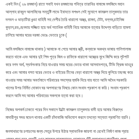
একই দিন ( ২৬ রমজান) রাতে সবাই যখন রমজানের পবিত্র তারাবির নামাজে মসজিদে মহান
আল্লাহ রাব্বুল আলামিনের সন্তুষ্টি লাভে ইবাদতে মশগুল সেই সুযোগে কামরুল তালুকদার তার
দলবল ও ভাড়াটিয়া গুন্ডা বাহিনী সহ দেশীয় তৈরি ধারালো অস্ত্র, রামদা, টেটা, বল্লম,চাইনিজ
কুড়াল,রড,ছেনদায় সজ্জিত হয়ে অর্ধ শতাধিক বাহিনী নিয়ে আমাকে হত্যার উদ্দেশ্য বাড়িতে হামলা
চালিয়ে আমার ঘরের দরজা ভেঙে ভেতরে ঢুকে (
আমি মসজিদে নামাজে থাকায় ) আমাকে না পেয়ে আমার স্ত্রী, কন্যাকে অকথ্য ভাষায় গালিগালাজ
করতে থাকে এবং আমার দুই শিশু পুত্র জিম ও রাফিকে ধারালো অস্ত্রের মুখে জিম্মি করে লুটপাট
করে নগদ অর্থ, স্বর্নলংকার নিয়ে যাওয়ার সময় ঘরের ভেতর থাকা আসবাবপত্র, টিভি ফ্রিজ ভাংচুর
করে এবং আমার বসত ঘরের ভেতর ও বাইরের টিনের বেড়া ধারালো অস্ত্র দিয়ে কুপিয়ে তছনছ করে
যাওয়ার সময় আমার অবর্তমানে পরিবারের সদস্যের হুমকি দিয়ে যায় যাতে আমি অবৈধ সরকারি
খালের উপর নির্মিত দোকান ঘর অপসারণের বিষয়ে কোন সংবাদ প্রকাশ না করি। সংবাদ প্রকাশ
করলে আমি সহ আমার পরিবারের সকলকে হত্যা করা হবে।
নিজের অপকর্ম ঢাকতে পরের দিন সকালে উল্টো কামরুল তালুকদার বাদী হয়ে আমার বিরুদ্ধে
মাদারীপুর সদর মডেল থানায় একটি চাঁদাবাজি অভিযোগ করলে তদন্তে সত্যতা প্রমাণিত হয়নি।
জনসাধারণের চলাচলের জন্য সেতুর উপরে উঠার স্বাভাবিক জায়গা না রেখেই নির্মাণ কাজ প্রায়
শেষের পথে তবে সেতুটি এখন কামরুল তালুকদারের দোকানের খুঁটি অসাধারণে মাদারীপুর জেলা