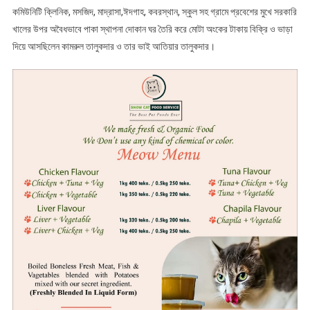
কমিউনিটি ক্লিনিক, মসজিদ, মাদ্রাসা,ঈদগাহ, কবরস্থান, স্কুল সহ গ্রামে প্রবেশের মুখে সরকারি
খালের উপর অবৈধভাবে পাকা স্থাপনা দোকান ঘর তৈরি করে মোটা অংকের টাকায় বিক্রি ও ভাড়া
দিয়ে আসছিলেন কামরুল তালুকদার ও তার ভাই আতিয়ার তালুকদার।