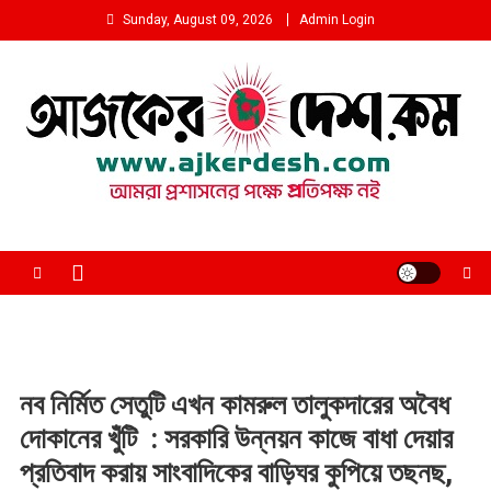
Skip
Sunday, August 09, 2026
Admin Login
to
content
আমরা প্রশাসনের পক্ষে প্রতিপক্ষ নই
নব নির্মিত সেতুটি এখন কামরুল তালুকদারের অবৈধ
দোকানের খুঁটি : সরকারি উন্নয়ন কাজে বাধা দেয়ার
প্রতিবাদ করায় সাংবাদিকের বাড়িঘর কুপিয়ে তছনছ,