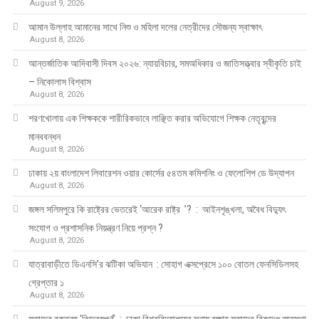
August 9, 2026
আমান উল্লাহ আমানের সাথে নিশু ও মহিলা দলের নেত্রীদের সৌজন্য স্বাক্ষাৎ
August 8, 2026
আন্তর্জাতিক আদিবাসী দিবস ২০২৬: ন্যায়বিচার, সমঅধিকার ও জাতিসত্ত্বার স্বীকৃতি চাই
– নিকোলাস বিশ্বাস
August 8, 2026
শরণখোলায় এক শিক্ষককে শারীরিকভাবে লাঞ্ছিত করার অভিযোগে শিক্ষক নেতৃবৃন্দের
মানববন্ধন
August 8, 2026
ঢাকায় ২য় বাংলাদেশ লিবারেশন ওয়ার কোর্সের ৫৪তম কমিশনিং ও ফেলোশিপ ডে উদ্‌যাপন
August 8, 2026
জঙ্গল সলিমপুরে কি রাষ্ট্রের ভেতরেই ‘আরেক রাষ্ট্র ’? : আইনশৃঙ্খলা, অবৈধ বিদ্যুৎ
সংযোগ ও প্রশাসনিক নিয়ন্ত্রণ নিয়ে প্রশ্ন ?
August 8, 2026
যাত্রাবাড়ীতে ডিএনসি’র ঝটিকা অভিযান : সোহাগ এক্সপ্রেসে ১০০ বোতল ফেনসিডিলসহ
গ্রেপ্তার ১
August 8, 2026
ফুয়াদের বক্তব্য ‘বিদ্বেষপূর্ণ’ : ঢাকা বিশ্ববিদ্যালয়ের সুনাম রক্ষায় ফুয়াদের বিরুদ্ধে ব্যবস্থা