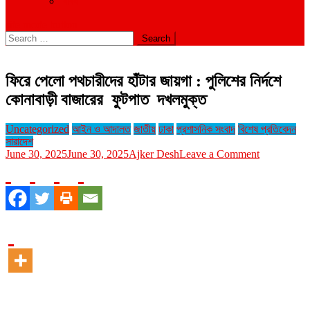
বিবিধ
site mode button
Search
for:
ফিরে পেলো পথচারীদের হাঁটার জায়গা : পুলিশের নির্দশে
কোনাবাড়ী বাজারের ফুটপাত দখলমুক্ত
Uncategorized
আইন ও আদালত
জাতীয়
ঢাকা
প্রশাসনিক সংবাদ
বিশেষ প্রতিবেদন
সারাদেশ
on
June 30, 2025
June 30, 2025
Ajker Desh
Leave a Comment
ফিরে
পেলো
পথচারীদের
হাঁটার
জায়গা
:
পুলিশের
নির্দশে
কোনাবাড়ী
বাজারের
ফুটপাত
দখলমুক্ত