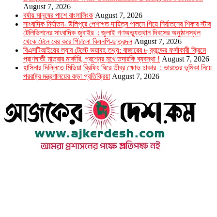
August 7, 2026
বর্ষায় মানুষের পাশে বাংলালিংক
August 7, 2026
সাংবাদিক নির্যাতন- উলিপুরে পেশাগত দায়িত্ব পালনে গিয়ে নির্যাতনের শিকার স্টার
টেলিভিশনের সাংবাদিক জুবাইর : জুলাই গণঅভ্যুত্থান দিবসের অনুষ্ঠানস্থল
থেকে টেনে বের করে পিটালো বিএনপি-ছাত্রদল
August 7, 2026
বিএসটিআইয়ের ল্যাব টেস্টে ভয়াবহ তথ্য: বাজারের ৮ ব্র্যান্ডের ফর্সাকারী ক্রিমে
প্রাণঘাতী মাত্রার মার্কারি, প্রশ্নের মুখে তদারকি ব্যবস্থা !
August 7, 2026
হাসিনার দিল্লিতে মিডিয়া ব্রিফিং ঘিরে তীব্র ক্ষোভ ঢাকার : ভারতের ভূমিকা নিয়ে
পররাষ্ট্র মন্ত্রণালয়ের কড়া প্রতিক্রিয়া
August 7, 2026
উপদেষ্টা সম্পাদক : খন্দকার আমিনুর রহমান
সম্পাদক ও প্রকাশক : আমিনুর রহমান বাদশাহ
আইন উপদেষ্টা : এস. এম. দৌলত -ই-খুদা
এ্যাডভোকেট বাংলাদেশ সুপ্রিম কোর্ট।
সম্পাদকীয় ও বাণিজ্যিক কার্যালয়
২৬ বঙ্গবন্ধু অ্যাভিনিউ
ব্যাভিলন সেন্টার (৩য় তলা),ঢাকা ১০০০।