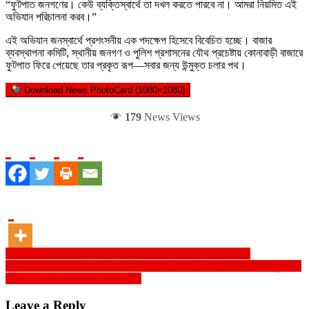
“ফুটপাত জনগণের। কেউ ব্যক্তিস্বার্থে তা দখল করতে পারবে না। আমরা নিয়মিত এই
অভিযান পরিচালনা করব।”
এই অভিযান জনস্বার্থে প্রশংসনীয় এক পদক্ষেপ হিসেবে বিবেচিত হচ্ছে। বাজার
ব্যবস্থাপনা কমিটি, স্থানীয় জনগণ ও পুলিশ প্রশাসনের যৌথ প্রচেষ্টায় কোনাবাড়ী বাজারে
ফুটপাত ফিরে পেয়েছে তার প্রকৃত রূপ—সবার জন্য উন্মুক্ত চলার পথ।
Download News PhotoCard (1080×1080)
179
News Views
Post
ভুয়া মামলার আসামিরা প্রাথমিক তদন্তেই রেহাই পাবেন : আসিফ নজরুল
বাগেরহাটের শরণখোলা সরকারি কলেজের সামনের বেড়ীবাঁধের রাস্তাটি চলচলের অনুপযোগী
navigation
: রাস্তাটি যেনো এলাকাবাসীর গলার কাঁটা
Leave a Reply