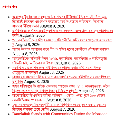
সর্বশেষ খবর
অ্যাগ্রো ট্যুরিজমের স্বপ্ন দেখিয়ে শত কোটি টাকার বিনিয়োগ ফাঁদ ? ডায়মন্ড
রিসোর্টের বিরুদ্ধে এমএলএম কাঠামোয় অর্থ সংগ্রহের অভিযোগ, দিশেহারা
হাজারো বিনিয়োগকারী
August 9, 2026
এনবিআরের কাস্টমস-ভ্যাট প্রশাসনে বড় রদবদল : একযোগে ২০ যুগ্ম কমিশনারের
বদলি
August 9, 2026
পদোন্নতির দৌড়ে সাইদুর রহমান, নাকি দুর্নীতির অভিযোগের আড়ালে অন্য খেলা
?
August 9, 2026
আমান উল্লাহ আমানের সাথে নিশু ও মহিলা দলের নেত্রীদের সৌজন্য স্বাক্ষাৎ
August 8, 2026
আন্তর্জাতিক আদিবাসী দিবস ২০২৬: ন্যায়বিচার, সমঅধিকার ও জাতিসত্ত্বার
স্বীকৃতি চাই – নিকোলাস বিশ্বাস
August 8, 2026
শরণখোলায় এক শিক্ষককে শারীরিকভাবে লাঞ্ছিত করার অভিযোগে শিক্ষক
নেতৃবৃন্দের মানববন্ধন
August 8, 2026
ঢাকায় ২য় বাংলাদেশ লিবারেশন ওয়ার কোর্সের ৫৪তম কমিশনিং ও ফেলোশিপ ডে
উদ্‌যাপন
August 8, 2026
জঙ্গল সলিমপুরে কি রাষ্ট্রের ভেতরেই ‘আরেক রাষ্ট্র ’? : আইনশৃঙ্খলা, অবৈধ
বিদ্যুৎ সংযোগ ও প্রশাসনিক নিয়ন্ত্রণ নিয়ে প্রশ্ন ?
August 8, 2026
যাত্রাবাড়ীতে ডিএনসি’র ঝটিকা অভিযান : সোহাগ এক্সপ্রেসে ১০০ বোতল
ফেনসিডিলসহ গ্রেপ্তার ১
August 8, 2026
ফুয়াদের বক্তব্য ‘বিদ্বেষপূর্ণ’ : ঢাকা বিশ্ববিদ্যালয়ের সুনাম রক্ষায় ফুয়াদের
বিরুদ্ধে ব্যবস্থা চেয়ে নোটিশ
August 7, 2026
Banglalink Stands with Communities During the Monsoon