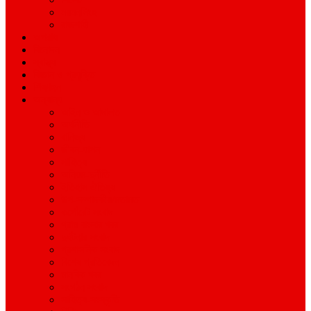
ময়মনসিংহ
রাজশাহী
অপরাধ
বিনোদন
স্বাস্থ্য
বিজ্ঞান ও প্রযুক্তি
শিক্ষাঙ্গন
অন্যান্য
আইন ও আদালত
অর্থনীতি
বানিজ্য
জীবন-যাপন
সাহিত্য
অনিয়ম-দুর্নীতি
ইতিহাস ঐতিহ্য
উপ-সম্পাদকীয়/মতামত
কর্পোরেট সংবাদ
গ্রাম বাংলার খবর
দুর্ঘটনার সংবাদ
প্রশাসনিক সংবাদ
বিশেষ প্রতিবেদন
মানবিক খবর
সংগঠন সংবাদ
সাহিত্য-সংস্কৃতি