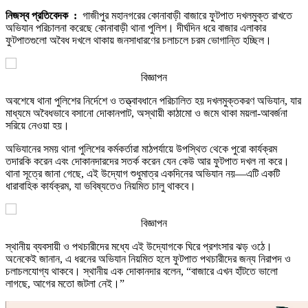
নিজস্ব প্রতিবেদক :
গাজীপুর মহানগরের কোনাবাড়ী বাজারে ফুটপাত দখলমুক্ত রাখতে
অভিযান পরিচালনা করেছে কোনাবাড়ী থানা পুলিশ। দীর্ঘদিন ধরে বাজার এলাকার
ফুটপাতগুলো অবৈধ দখলে থাকায় জনসাধারণের চলাচলে চরম ভোগান্তি হচ্ছিল।
বিজ্ঞাপন
অবশেষে থানা পুলিশের নির্দেশে ও তত্ত্বাবধানে পরিচালিত হয় দখলমুক্তকরণ অভিযান, যার
মাধ্যমে অবৈধভাবে বসানো দোকানপাট, অস্থায়ী কাঠামো ও জমে থাকা ময়লা-আবর্জনা
সরিয়ে নেওয়া হয়।
অভিযানের সময় থানা পুলিশের কর্মকর্তারা মাঠপর্যায়ে উপস্থিত থেকে পুরো কার্যক্রম
তদারকি করেন এবং দোকানদারদের সতর্ক করেন যেন কেউ আর ফুটপাত দখল না করে।
থানা সূত্রে জানা গেছে, এই উদ্যোগ শুধুমাত্র একদিনের অভিযান নয়—এটি একটি
ধারাবাহিক কার্যক্রম, যা ভবিষ্যতেও নিয়মিত চালু থাকবে।
বিজ্ঞাপন
স্থানীয় ব্যবসায়ী ও পথচারীদের মধ্যে এই উদ্যোগকে ঘিরে প্রশংসার ঝড় ওঠে।
অনেকেই জানান, এ ধরনের অভিযান নিয়মিত হলে ফুটপাত পথচারীদের জন্য নিরাপদ ও
চলাচলযোগ্য থাকবে। স্থানীয় এক দোকানদার বলেন, “বাজারে এখন হাঁটতে ভালো
লাগছে, আগের মতো জটলা নেই।”