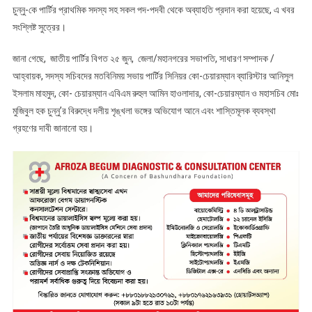
চুন্নু-কে পার্টির প্রাথমিক সদস্য সহ সকল পদ-পদবী থেকে অব্যাহতি প্রদান করা হয়েছে, এ খবর
সংশ্লিষ্ট সুত্রের।
জানা গেছে, জাতীয় পার্টির বিগত ২৫ জুন, জেলা/মহানগরের সভাপতি, সাধারণ সম্পাদক /
আহ্বায়ক, সদস্য সচিবদের মতবিনিময় সভায় পার্টির সিনিয়র কো-চেয়ারম্যান ব্যারিস্টার আনিসুল
ইসলাম মাহমুদ, কো- চেয়ারম্যান এবিএম রুহুল আমিন হাওলাদার, কো-চেয়ারম্যান ও মহাসচিব মোঃ
মুজিবুল হক চুন্নু’র বিরুদ্ধে দলীয় শৃঙ্খলা ভঙ্গের অভিযোগ আনে এবং শাস্তিমূলক ব্যবস্থা
গ্রহণের দাবী জানানো হয়।