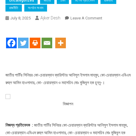
Uncategorized
জাতীয়
ঢাকা
বিশেষ প্রতিবেদন
রাজধানী
রাজনীতি
সংগঠন সংবাদ
Ajker Desh
On
July 8, 2025
Leave A Comment
জাতীয়
পার্টর
তিম
কো-
চেয়ারম্যান
কে
পার্টির
প্রাথমিক
জাতীয় পার্টির সিনিয়র কো-চেয়ারম্যান ব্যারিস্টার আনিসুল ইসলাম মাহমুদ, কো-চেয়ারম্যান এবিএম
সদস্য
রুহুল আমিন হাওলাদার, কো- চেয়ারম্যান ও মহাসচিব মোঃ মুজিবুল হক চুন্নু-।
সহ
সকল
পদ-
বিজ্ঞাপন
পদবী
থেকে
অব্যাহতি
নিজস্ব প্রতিবেদক :
জাতীয় পার্টির সিনিয়র কো-চেয়ারম্যান ব্যারিস্টার আনিসুল ইসলাম মাহমুদ,
কো-চেয়ারম্যান এবিএম রুহুল আমিন হাওলাদার, কো- চেয়ারম্যান ও মহাসচিব মোঃ মুজিবুল হক