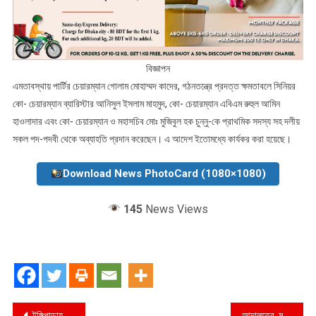
বিজ্ঞাপন
এমতাবস্থায় পার্টির চেয়ারম্যান গোলাম মোহাম্মদ কাদের, গঠনতন্ত্রে প্রদত্ত ক্ষমতাবলে সিনিয়র
কো- চেয়ারম্যান ব্যারিস্টার আনিসুল ইসলাম মাহমুদ, কো- চেয়ারম্যান এবিএম রুহুল আমিন
হাওলাদার এবং কো- চেয়ারম্যান ও মহাসচিব মোঃ মুজিবুল হক চুন্নু-কে প্রাথমিক সদস্য সহ দলীয়
সকল পদ-পদবী থেকে অব্যাহতি প্রদান করেছেন। এ আদেশ ইতোমধ্যে কার্যকর করা হয়েছে।
Download News PhotoCard (1080×1080)
145
News Views
Post
টুঙ্গিপাড়ায় চুরি যাওয়া মোটরসাইকেল উদ্ধার : সংঘবদ্ধ চক্রের এক সদস্য গ্রেপ্তার
আদালতের মূল্য নেই ইউনিয়ন বিএনপির নিকট : প্রশ্নবৃিদ্ধ জেলা ও উপজেলা বিএনপিসহ স্থানীয় সাংবাদিক মহল