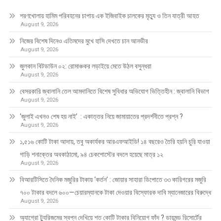
শরণখোলায় হামিম পরিবহনের চাপায় এক ইজিবাইক চালকের মৃত্যু ও তিন যাত্রী আহত
August 9, 2026
নিজের বিশেষ দিনেও এতিমদের মুখে হাসি দেখতে চান আনভীর
August 9, 2026
জুলকান বিটডাউন ০২: রোমাঞ্চকর লড়াইয়ে মেতে উঠল বসুন্ধরা
August 9, 2026
বেসরকারি জ্বালানি তেল আমদানিতে বিশেষ সুবিধার অভিযোগ ভিত্তিহীন : জ্বালানি বিভাগ
August 9, 2026
‘জুলাই এখনও শেষ হয় নাই’ : একাত্তর নিয়ে জামায়াতের প্রদর্শনীতে প্রশ্ন ?
August 9, 2026
১,৫১৬ কোটি টাকা আদায়, তবু অকার্যকর আরএফআইডি! ১৪ বছরেও তৈরি হয়নি চুরি যাওয়া
গাড়ি শনাক্তের অবকাঠামো, ৯৪ চেকপোস্টের বদলে হয়েছে মাত্র ১২
August 9, 2026
বিআরটিসিতে দৈনিক মজুরির টাকায় ‘কর্তন’ : জোয়ার সাহারা ডিপোতে ৩৩ কারিগরের মজুরি
৭০০ টাকার বদলে ৬০০—চেয়ারম্যানকে টাকা দেওয়ার বিস্ফোরক দাবি ম্যানেজারের বিরুদ্ধে
August 9, 2026
অ্যাগ্রো ট্যুরিজমের স্বপ্ন দেখিয়ে শত কোটি টাকার বিনিয়োগ ফাঁদ ? ডায়মন্ড রিসোর্টের