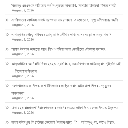
বিরুদ্ধে এমএলএম কাঠামোয় অর্থ সংগ্রহের অভিযোগ, দিশেহারা হাজারো বিনিয়োগকারী
August 9, 2026
এনবিআরের কাস্টমস-ভ্যাট প্রশাসনে বড় রদবদল : একযোগে ২০ যুগ্ম কমিশনারের বদলি
August 9, 2026
পদোন্নতির দৌড়ে সাইদুর রহমান, নাকি দুর্নীতির অভিযোগের আড়ালে অন্য খেলা ?
August 9, 2026
আমান উল্লাহ আমানের সাথে নিশু ও মহিলা দলের নেত্রীদের সৌজন্য স্বাক্ষাৎ
August 8, 2026
আন্তর্জাতিক আদিবাসী দিবস ২০২৬: ন্যায়বিচার, সমঅধিকার ও জাতিসত্ত্বার স্বীকৃতি চাই
– নিকোলাস বিশ্বাস
August 8, 2026
শরণখোলায় এক শিক্ষককে শারীরিকভাবে লাঞ্ছিত করার অভিযোগে শিক্ষক নেতৃবৃন্দের
মানববন্ধন
August 8, 2026
ঢাকায় ২য় বাংলাদেশ লিবারেশন ওয়ার কোর্সের ৫৪তম কমিশনিং ও ফেলোশিপ ডে উদ্‌যাপন
August 8, 2026
জঙ্গল সলিমপুরে কি রাষ্ট্রের ভেতরেই ‘আরেক রাষ্ট্র ’? : আইনশৃঙ্খলা, অবৈধ বিদ্যুৎ