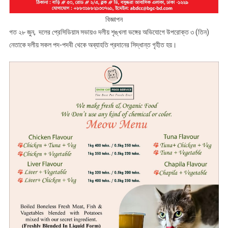
বিজ্ঞাপন
গত ২৮ জুন, দলের প্রেসিডিয়াম সভায়ও দলীয় শৃঙ্খলা ভঙ্গের অভিযোগে উপরোক্ত ৩ (তিন)
নেতাকে দলীয় সকল পদ-পদবী থেকে অব্যাহতি প্রদানের সিদ্ধান্ত গৃহীত হয়।