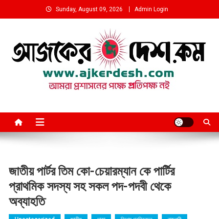
Skip
Sunday, August 09, 2026
Admin Login
to
content
আমরা প্রশাসনের পক্ষে প্রতিপক্ষ নই
জাতীয় পার্টর তিম কো-চেয়ারম্যান কে পার্টির
প্রাথমিক সদস্য সহ সকল পদ-পদবী থেকে
অব্যাহতি