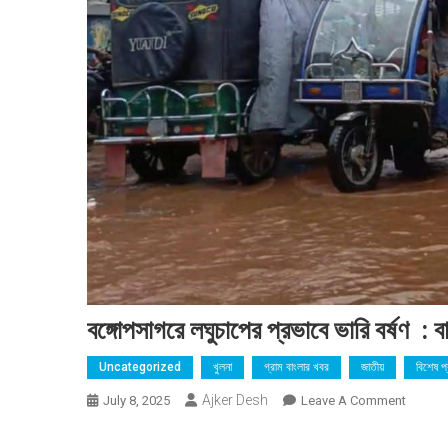
বঙ্গোপসাগরে লঘুচাপের প্রভাবে ভারি বর্ষণ : 
Uncategorized
খুলনা
গ্রাম বাংলার খবর
জাতীয়
বিশেষ প
Ajker Desh
On
July 8, 2025
Leave A Comment
বঙ্গোপসাগ
লঘুচাপের