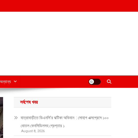
অন্যান্য
সর্বশেষ খবর
যাত্রাবাড়ীতে ডিএনসি’র ঝটিকা অভিযান : সোহাগ এক্সপ্রেসে ১০০
বোতল ফেনসিডিলসহ গ্রেপ্তার ১
August 8, 2026