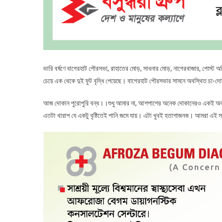
ভারি বর্ষণে বাগেরহাট পৌরসভা, রাহাতের মোড়, সাধনার মোড়, নাগেরবাজার, পোস্ট অ
চেয়ে এক থেকে দুই ফুট বৃদ্ধি পেয়েছে। বাগেরহাট পৌরসভার সামনে অবস্থিত চা-দ
আজ দোকান পুরোপুরি বন্ধ।।শুধু আমার না, আশপাশের অনেক দোকানেরও একই অবস্থ
এতটা খারাপ যে একটু বৃষ্টিতেই পানি জমে যায়। এটা খুবই হতাশাজনক। আমরা এই সম