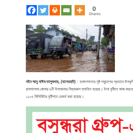
প্রভাবে
0
ভারি
Shares
বর্ষণ
:
বাগেরহাট
সহ
৯
উপজেলার
বিস্তীর্ণ
এলাকা
প্লাবিত
নইন আবু নাঈম তালুকদার, (বাগেরহাট) :
বঙ্গোপসাগরে সৃষ্ট লঘুচাপের প্রভাবে উপ
রামপালসহ জেলার ৯টি উপজেলার নিম্নাঞ্চল প্লাবিত হয়েছে। টানা বৃষ্টিতে কাজ কর
১১০৫ মিলিমিটার বৃষ্টিপাত রেকর্ড করা হয়েছে।