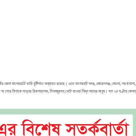
কূলীয় জেলা বাগেরহাটে ভারি বৃষ্টিপাত অব্যাহত রয়েছে। এতে বাগেরহাট সদর, মোরেলগঞ্জ, মোংলা, শরণখোলা,
তে না পেরে বিপাকে পড়েছে রিকশাচালক, দিনমজুরসহ খেটে খাওয়া নিম্ন আয়ের মানুষ। গত ২৪ ঘণ্টায় জেলা