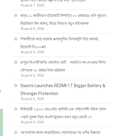
ভূমিকা নিয়ে পররাষ্ট্র মন্ত্রণালয়ের কড়া প্রতিক্রিয়া
August 7, 2026
মাত্র ১১ কার্যদিবসে হাইকোর্টে নিষ্পত্তি ৫০ হাজারের বেশি পুরাতন
ক্রিমিনাল মিস মামলা, বিচার বিভাগে নতুন মাইলফলক
August 6, 2026
শিক্ষার্থীদের জন্য দারাজে এক্সক্লুসিভ ডিসকাউন্ট নিয়ে আসছে
রিয়েলমি সি১০০এক্স
August 6, 2026
রংপুরে বিএসটিআইর মোবাইল কোর্ট : অকটেনে কম দেওয়ায় ফিলিং
স্টেশনকে ৩০ হাজার টাকা জরিমানা
August 6, 2026
Xiaomi Launches REDMI 17: Bigger Battery &
য়
Stronger Protection
August 6, 2026
দীর্ঘস্থায়ী ৭,৫০০ এমএএইচ ব্যাটারি এবং শক্তিশালী গরিলা গ্লাস
৭আই সুরক্ষা নিয়ে শাওমি উন্মোচন করল নতুন রেডমি ১৭
August 6, 2026
শরণখোলায় মাদক কারবারিদের গ্রেফতারের পর ওসির বিরুদ্ধে