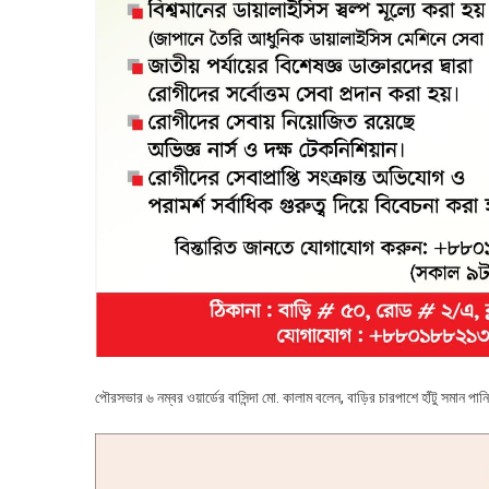
পৌরসভার ৬ নম্বর ওয়ার্ডের বাসিন্দা মো. কালাম বলেন, বাড়ির চারপাশে হাঁটু সমান প