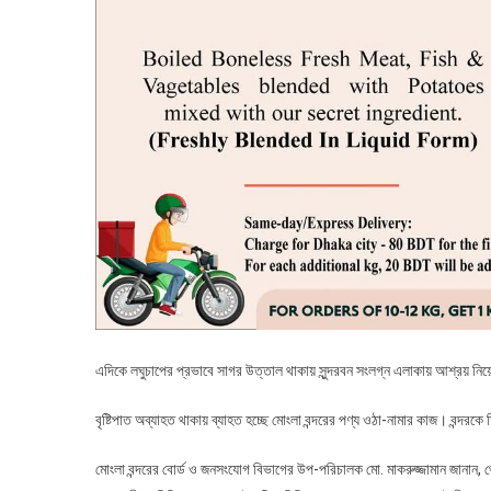
এদিকে লঘুচাপের প্রভাবে সাগর উত্তাল থাকায় সুন্দরবন সংলগ্ন এলাকায় আশ্রয় নি
বৃষ্টিপাত অব্যাহত থাকায় ব্যাহত হচ্ছে মোংলা বন্দরের পণ্য ওঠা-নামার কাজ। বন্দরক
মোংলা বন্দরের বোর্ড ও জনসংযোগ বিভাগের উপ-পরিচালক মো. মাকরুজ্জামান জানান, থেম