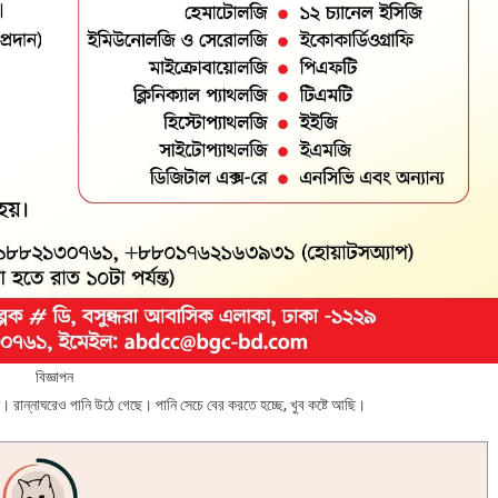
বিজ্ঞাপন
ানি। রান্নাঘরেও পানি উঠে গেছে। পানি সেচে বের করতে হচ্ছে, খুব কষ্টে আছি।