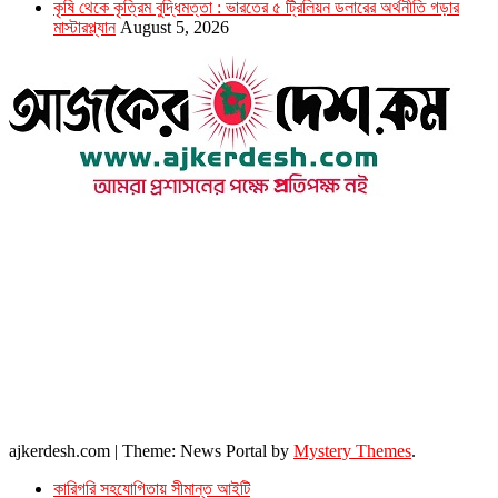
কৃষি থেকে কৃত্রিম বুদ্ধিমত্তা : ভারতের ৫ ট্রিলিয়ন ডলারের অর্থনীতি গড়ার
মাস্টারপ্ল্যান
August 5, 2026
উপদেষ্টা সম্পাদক : খন্দকার আমিনুর রহমান
সম্পাদক ও প্রকাশক : আমিনুর রহমান বাদশাহ
আইন উপদেষ্টা : এস. এম. দৌলত -ই-খুদা
এ্যাডভোকেট বাংলাদেশ সুপ্রিম কোর্ট।
সম্পাদকীয় ও বাণিজ্যিক কার্যালয়
২৬ বঙ্গবন্ধু অ্যাভিনিউ
ব্যাভিলন সেন্টার (৩য় তলা),ঢাকা ১০০০।
ফোনঃ ০১৭১৫৮৮০২৭৭
সম্পাদক ইমেইল : arbadshah12@gmail.com
arbadshah1975@gmail.com
ইমেইল : ajkerdeshnews@gmail.com
© সর্বস্বত্ব সংরক্ষিত। এই ওয়েবসাইটের কোন লেখা, ছবি, ভিডিও অনুমতি ছাড়া ব্যবহার বেআইনি ।
ajkerdesh.com
|
Theme: News Portal by
Mystery Themes
.
কারিগরি সহযোগিতায় সীমান্ত আইটি