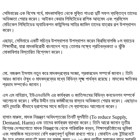
সেমিনারের এক বিশেষ পর্বে, মাদকাসক্তি থেকে মুক্তি পাওয়া দুটি সফল ব্যক্তিত্ব তাদের
অভিজ্ঞতা শেয়ার করেন। আইকন কেয়ার লিমিটেডের রাশিক আহমেদ এবং প্রমিসেস
মেডিকেল লিমিটেডের অ্যাডিকশন কাউন্সিলর সাহির জামিল তাদের যাত্রার গল্প উপস্থাপন
করেন।
এছাড়া, সেমিনারে একটি সচিত্র উপস্থাপনা উপস্থাপন করেন ক্রিমিনোলজি ৮ম ব্যাচের
শিক্ষার্থীরা, যারা মাদকবিরোধী বাংলাদেশ গড়ে তোলার লক্ষ্যে প্রতিবন্ধকতা ও ঝুঁকি
মোকাবিলার বিস্তারিত বিশ্লেষণ করেন।
মো. নজরুল ইসলাম নতুন করে মাদকদ্রব্যের সংজ্ঞা, প্রকারভেদ সম্পর্কে জানান। তিনি
আরও জানান ঔষুধ ও মাদকদ্রব্যের মধ্যে বিভিন্ন সূক্ষ্ম পার্থক্য রয়েছে। মাদকের ক্ষতিকর
প্রভাব সম্পর্কেও জানান।
এস এম নাহিয়ান, ইউএনওডিসি এর কার্যক্রম ও জাতিসংঘের বিভিন্ন কনভেনশন সম্পর্কে
আলোচনা করেন। বশীর উদ্দীন তার কর্মজীবনের বাস্তব অভিজ্ঞতা শেয়ার করেন। এছাড়াও
মানি লন্ডারিং কীভাবে ড্রাগসের সাথে জড়িত সে ব্যাপারেও আলোচনা করেন।
হাসান মারুফ, মাদক নিয়ন্ত্রণ অধিদপ্তরের তিনটি মূলনীতি (To reduce Supply,
Demand, Harm) এবং তাদের কার্যক্রম ব্যাখ্যা করেন। তিনি আরো জানান তৃতীয়
বিশ্বের দেশগুলোতে মাদক নিয়ন্ত্রণের থেকে পারিবারিক বন্ধন, শিক্ষাপ্রতিষ্ঠানের ভূমিকা
এবং সামাজিক সচেতনতা বেশি গুরুত্বপূর্ণ ভূমিকা রাখতে পারে। মোবাইল এবং ইন্টারনেটে
বুঁদ হয়ে থাকার কারণেই মূলত যুব সমাজ মূলত ১৩-২৩ বছর বয়সীরা সমাজের সাথে সরাসরি