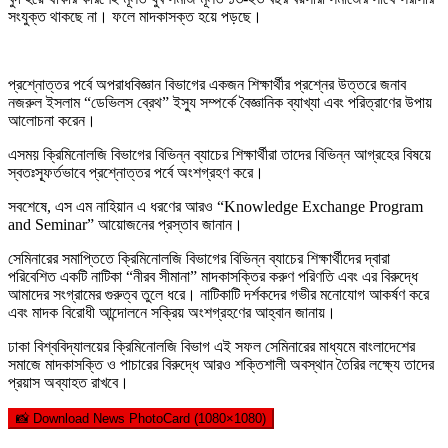
সংযুক্ত থাকছে না। ফলে মাদকাসক্ত হয়ে পড়ছে।
প্রশ্নোত্তর পর্বে অপরাধবিজ্ঞান বিভাগের একজন শিক্ষার্থীর প্রশ্নের উত্তরে জনাব
নজরুল ইসলাম “ডেভিলস ব্রেথ” ইস্যু সম্পর্কে বৈজ্ঞানিক ব্যাখ্যা এবং পরিত্রাণের উপায়
আলোচনা করেন।
এসময় ক্রিমিনোলজি বিভাগের বিভিন্ন ব্যাচের শিক্ষার্থীরা তাদের বিভিন্ন আগ্রহের বিষয়ে
স্বতঃস্ফূর্তভাবে প্রশ্নোত্তর পর্বে অংশগ্রহণ করে।
সবশেষে, এস এম নাহিয়ান এ ধরণের আরও “Knowledge Exchange Program
and Seminar” আয়োজনের প্রস্তাব জানান।
সেমিনারের সমাপ্তিতে ক্রিমিনোলজি বিভাগের বিভিন্ন ব্যাচের শিক্ষার্থীদের দ্বারা
পরিবেশিত একটি নাটিকা “নীরব সীমানা” মাদকাসক্তির করুণ পরিণতি এবং এর বিরুদ্ধে
আমাদের সংগ্রামের গুরুত্ব তুলে ধরে। নাটিকাটি দর্শকদের গভীর মনোযোগ আকর্ষণ করে
এবং মাদক বিরোধী আন্দোলনে সক্রিয় অংশগ্রহণের আহ্বান জানায়।
ঢাকা বিশ্ববিদ্যালয়ের ক্রিমিনোলজি বিভাগ এই সফল সেমিনারের মাধ্যমে বাংলাদেশের
সমাজে মাদকাসক্তি ও পাচারের বিরুদ্ধে আরও শক্তিশালী অবস্থান তৈরির লক্ষ্যে তাদের
প্রয়াস অব্যাহত রাখবে।
📸 Download News PhotoCard (1080×1080)