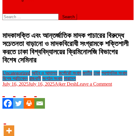
বিবিধ
site mode button
Search
for:
মাদকাসক্তি এবং আন্তর্জাতিক মাদক পাচারের বিরুদ্ধে
সচেতনতা বাড়ানো ও মাদকবিরোধী সংগ্রামকে শক্তিশালী
করতে ঢাকা বিশ্ববিদ্যালয়ের ক্রিমিনোলজি বিভাগের
বিশেষ সেমিনার
Uncategorized
আইন ও আদালত
কর্পোরেট সংবাদ
জাতীয়
ঢাকা
প্রশাসনিক সংবাদ
বিশেষ প্রতিবেদন
রাজধানী
সংগঠন সংবাদ
সারাদেশ
on
July 16, 2025
July 16, 2025
Ajker Desh
Leave a Comment
মাদকাসক্তি
এবং
আন্তর্জাতিক
মাদক
পাচারের
বিরুদ্ধে
সচেতনতা
বাড়ানো
ও