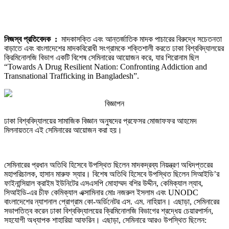
মাদকবিরোধী
সংগ্রামকে
শক্তিশালী
করতে
নিজস্ব প্রতিবেদক :
মাদকাসক্তি এবং আন্তর্জাতিক মাদক পাচারের বিরুদ্ধে সচেতনতা
ঢাকা
বাড়াতে এবং বাংলাদেশের মাদকবিরোধী সংগ্রামকে শক্তিশালী করতে ঢাকা বিশ্ববিদ্যালয়ের
বিশ্ববিদ্যালয়ের
ক্রিমিনোলজি বিভাগ একটি বিশেষ সেমিনারের আয়োজন করে, যার শিরোনাম ছিল
ক্রিমিনোলজি
“Towards A Drug Resilient Nation: Confronting Addiction and
বিভাগের
Transnational Trafficking in Bangladesh”.
বিশেষ
সেমিনার
বিজ্ঞাপন
ঢাকা বিশ্ববিদ্যালয়ের সামাজিক বিজ্ঞান অনুষদের প্রফেসর মোজাফফর আহমেদ
মিলনায়তনে এই সেমিনারের আয়োজন করা হয়।
সেমিনারের প্রধান অতিথি হিসেবে উপস্থিত ছিলেন মাদকদ্রব্য নিয়ন্ত্রণ অধিদপ্তরের
মহাপরিচালক, হাসান মারুফ স্যার। বিশেষ অতিথি হিসেবে উপস্থিত ছিলেন সিআইডি’র
ফাইনান্সিয়াল ক্রাইম ইউনিটের এসএসপি মোহাম্মদ বশির উদ্দীন, কেমিক্যাল ল্যাব,
সিআইডি-এর চীফ কেমিক্যাল এক্সামিনার মোঃ নজরুল ইসলাম এবং UNODC
বাংলাদেশের ন্যাশনাল প্রোগ্রাম কো-অর্ডিনেটর এস. এম. নাহিয়ান। এছাড়া, সেমিনারের
সভাপতিত্ব করেন ঢাকা বিশ্ববিদ্যালয়ের ক্রিমিনোলজি বিভাগের শ্রদ্ধেয় চেয়ারপার্সন,
সহযোগী অধ্যাপক শাহারিয়া আফরিন। এছাড়া, সেমিনারে আরও উপস্থিত ছিলেন: