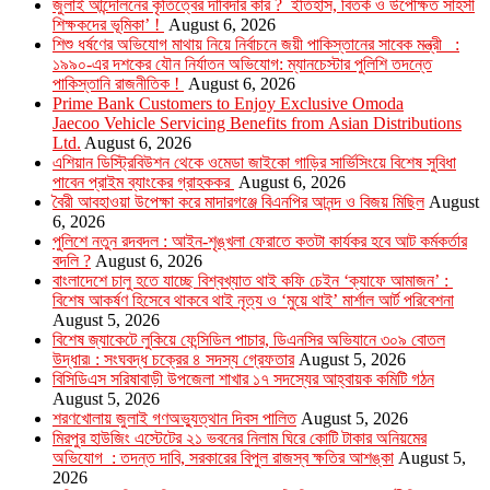
জুলাই আন্দোলনের কৃতিত্বের দাবিদার কার ? ইতিহাস, বিতর্ক ও উপেক্ষিত সাহসী
শিক্ষকদের ভূমিকা’ !
August 6, 2026
শিশু ধর্ষণের অভিযোগ মাথায় নিয়ে নির্বাচনে জয়ী পাকিস্তানের সাবেক মন্ত্রী :
১৯৯০-এর দশকের যৌন নির্যাতন অভিযোগ: ম্যানচেস্টার পুলিশি তদন্তে
পাকিস্তানি রাজনীতিক !
August 6, 2026
Prime Bank Customers to Enjoy Exclusive Omoda
Jaecoo Vehicle Servicing Benefits from Asian Distributions
Ltd.
August 6, 2026
এশিয়ান ডিস্ট্রিবিউশন থেকে ওমেডা জাইকো গাড়ির সার্ভিসিংয়ে বিশেষ সুবিধা
পাবেন প্রাইম ব্যাংকের গ্রাহককর
August 6, 2026
বৈরী আবহাওয়া উপেক্ষা করে মাদারগঞ্জে বিএনপির আনন্দ ও বিজয় মিছিল
August
6, 2026
পুলিশে নতুন রদবদল : আইন-শৃঙ্খলা ফেরাতে কতটা কার্যকর হবে আট কর্মকর্তার
বদলি ?
August 6, 2026
​​বাংলাদেশে চালু হতে যাচ্ছে বিশ্বখ্যাত থাই কফি চেইন ‘ক্যাফে আমাজন’ :
বিশেষ আকর্ষণ হিসেবে থাকবে থাই নৃত্য ও ‘মুয়ে থাই’ মার্শাল আর্ট পরিবেশনা
August 5, 2026
বিশেষ জ্যাকেটে লুকিয়ে ফেন্সিডিল পাচার, ডিএনসির অভিযানে ৩০৯ বোতল
উদ্ধার৷ : সংঘবদ্ধ চক্রের ৪ সদস্য গ্রেফতার
August 5, 2026
বিসিডিএস সরিষাবাড়ী উপজেলা শাখার ১৭ সদস্যের আহ্বায়ক কমিটি গঠন
August 5, 2026
শরণখোলায় জুলাই গণঅভ্যুত্থান দিবস পালিত
August 5, 2026
মিরপুর হাউজিং এস্টেটের ২১ ভবনের নিলাম ঘিরে কোটি টাকার অনিয়মের
অভিযোগ : তদন্ত দাবি, সরকারের বিপুল রাজস্ব ক্ষতির আশঙ্কা
August 5,
2026