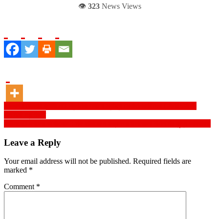
👁️
323
News Views
Post
ঝালকাঠি জেলার কমিউনিটি ক্লিনিক পর্যায়ে স্বাস্থ্য সেবাদানকারীদের (সিএইচসিপি)
এনসিডি প্রশিক্ষণ
navigation
হাউসবোট দখলের অভিযোগ : পদ হারাচ্ছেন মধ্যনগর উপজেলা বিএনপির যুগ্ন আহবায়ক
Leave a Reply
Your email address will not be published.
Required fields are
marked
*
Comment
*