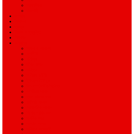
ময়মনসিংহ
রাজশাহী
অপরাধ
বিনোদন
স্বাস্থ্য
বিজ্ঞান ও প্রযুক্তি
শিক্ষাঙ্গন
অন্যান্য
আইন ও আদালত
অর্থনীতি
বানিজ্য
জীবন-যাপন
সাহিত্য
অনিয়ম-দুর্নীতি
ইতিহাস ঐতিহ্য
উপ-সম্পাদকীয়/মতামত
কর্পোরেট সংবাদ
গ্রাম বাংলার খবর
দুর্ঘটনার সংবাদ
প্রশাসনিক সংবাদ
বিশেষ প্রতিবেদন
মানবিক খবর
সংগঠন সংবাদ
সাহিত্য-সংস্কৃতি