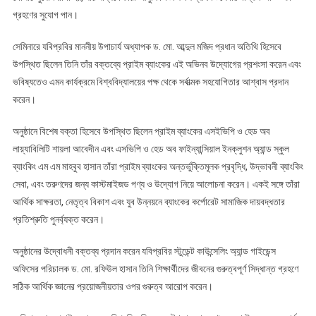
গ্রহণের সুযোগ পান।
সেমিনারে যবিপ্রবির মাননীয় উপাচার্য অধ্যাপক ড. মো. আব্দুল মজিদ প্রধান অতিথি হিসেবে
উপস্থিত ছিলেন তিনি তাঁর বক্তব্যে প্রাইম ব্যাংকের এই অভিনব উদ্যোগের প্রশংসা করেন এবং
ভবিষ্যতেও এমন কার্যক্রমে বিশ্ববিদ্যালয়ের পক্ষ থেকে সর্বাত্মক সহযোগিতার আশ্বাস প্রদান
করেন।
অনুষ্ঠানে বিশেষ বক্তা হিসেবে উপস্থিত ছিলেন প্রাইম ব্যাংকের এসইভিপি ও হেড অব
লায়্যাবিলিটি শায়লা আবেদীন এবং এসভিপি ও হেড অব ফাইন্যান্সিয়াল ইনক্লুশন অ্যান্ড স্কুল
ব্যাংকিং এম এম মাহবুব হাসান তাঁরা প্রাইম ব্যাংকের অন্তর্ভুক্তিমূলক প্রবৃদ্ধি, উদ্ভাবনী ব্যাংকিং
সেবা, এবং তরুণদের জন্য কাস্টমাইজড পণ্য ও উদ্যোগ নিয়ে আলোচনা করেন। একই সঙ্গে তাঁরা
আর্থিক সাক্ষরতা, নেতৃত্ব বিকাশ এবং যুব উন্নয়নে ব্যাংকের কর্পোরেট সামাজিক দায়বদ্ধতার
প্রতিশ্রুতি পুনর্ব্যক্ত করেন।
অনুষ্ঠানের উদ্বোধনী বক্তব্য প্রদান করেন যবিপ্রবির স্টুডেন্ট কাউন্সেলিং অ্যান্ড গাইডেন্স
অফিসের পরিচালক ড. মো. রফিউল হাসান তিনি শিক্ষার্থীদের জীবনের গুরুত্বপূর্ণ সিদ্ধান্ত গ্রহণে
সঠিক আর্থিক জ্ঞানের প্রয়োজনীয়তার ওপর গুরুত্ব আরোপ করেন।