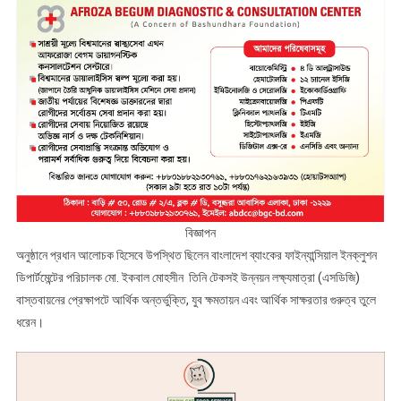
বিজ্ঞাপন
অনুষ্ঠানে প্রধান আলোচক হিসেবে উপস্থিত ছিলেন বাংলাদেশ ব্যাংকের ফাইন্যান্সিয়াল ইনক্লুশন
ডিপার্টমেন্টের পরিচালক মো. ইকবাল মোহসীন তিনি টেকসই উন্নয়ন লক্ষ্যমাত্রা (এসডিজি)
বাস্তবায়নের প্রেক্ষাপটে আর্থিক অন্তর্ভুক্তি, যুব ক্ষমতায়ন এবং আর্থিক সাক্ষরতার গুরুত্ব তুলে
ধরেন।