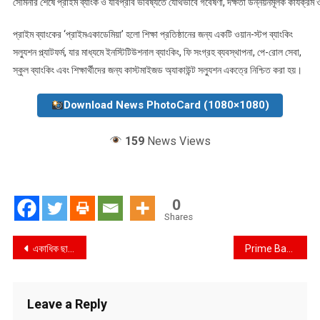
সেমিনার শেষে প্রাইম ব্যাংক ও যবিপ্রবি ভবিষ্যতে যৌথভাবে গবেষণা, দক্ষতা উন্নয়নমূলক কার্যক্রম 
প্রাইম ব্যাংকের ‘প্রাইমএকাডেমিয়া’ হলো শিক্ষা প্রতিষ্ঠানের জন্য একটি ওয়ান-স্টপ ব্যাংকিং
সল্যুশন প্ল্যাটফর্ম, যার মাধ্যমে ইনস্টিটিউশনাল ব্যাংকিং, ফি সংগ্রহ ব্যবস্থাপনা, পে-রোল সেবা,
স্কুল ব্যাংকিং এবং শিক্ষার্থীদের জন্য কাস্টমাইজড অ্যাকাউন্ট সল্যুশন একত্রে নিশ্চিত করা হয়।
Download News PhotoCard (1080×1080)
159
News Views
0
Shares
Post
একাধিক ছাত্রী ও নারীর সর্বনাশ : ঝিনাইদহে মিন্টু ও হিরনের ছত্রছায়ায় কলেজ শিক্ষক মিলন এখন ‘ধনপতি’!
Prime Bank Hosts Seminar on Financial Inclusion and Youth Empowerment at JUST
navigation
Leave a Reply