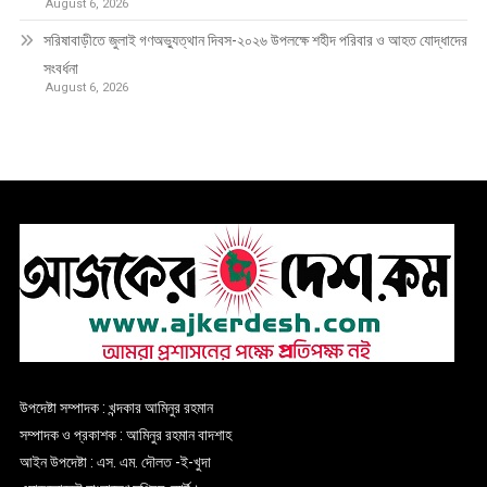
August 6, 2026
সরিষাবাড়ীতে জুলাই গণঅভ্যুত্থান দিবস-২০২৬ উপলক্ষে শহীদ পরিবার ও আহত যোদ্ধাদের
সংবর্ধনা
August 6, 2026
উপদেষ্টা সম্পাদক : খন্দকার আমিনুর রহমান
সম্পাদক ও প্রকাশক : আমিনুর রহমান বাদশাহ
আইন উপদেষ্টা : এস. এম. দৌলত -ই-খুদা