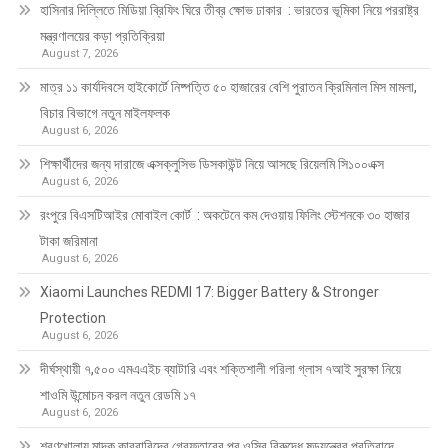
হাসিনার দিল্লিতে মিডিয়া ব্রিফিং ঘিরে তীব্র ক্ষোভ ঢাকার : ভারতের ভূমিকা নিয়ে পররাষ্ট্র
মন্ত্রণালয়ের কড়া প্রতিক্রিয়া
August 7, 2026
মাত্র ১১ কার্যদিবসে হাইকোর্টে নিষ্পত্তি ৫০ হাজারের বেশি পুরাতন ক্রিমিনাল মিস মামলা,
বিচার বিভাগে নতুন মাইলফলক
August 6, 2026
শিক্ষার্থীদের জন্য দারাজে এক্সক্লুসিভ ডিসকাউন্ট নিয়ে আসছে রিয়েলমি সি১০০এক্স
August 6, 2026
রংপুরে বিএসটিআইর মোবাইল কোর্ট : অকটেনে কম দেওয়ায় ফিলিং স্টেশনকে ৩০ হাজার
টাকা জরিমানা
August 6, 2026
Xiaomi Launches REDMI 17: Bigger Battery & Stronger
Protection
August 6, 2026
দীর্ঘস্থায়ী ৭,৫০০ এমএএইচ ব্যাটারি এবং শক্তিশালী গরিলা গ্লাস ৭আই সুরক্ষা নিয়ে
শাওমি উন্মোচন করল নতুন রেডমি ১৭
August 6, 2026
শরণখোলায় মাদক কারবারিদের গ্রেফতারের পর ওসির বিরুদ্ধে ষড়যন্ত্রের প্রতিবাদে