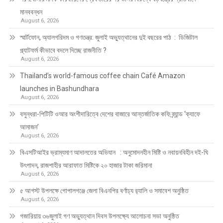
মানববন্ধন
August 6, 2026
স্মার্টফোন, অ্যালগরিদম ও গণতন্ত্র: জুলাই অভ্যুত্থানের দুই বছরের পাঠ : ডিজিটাল
প্ল্যাটফর্ম কীভাবে বদলে দিচ্ছে রাজনীতি ?
August 6, 2026
Thailand’s world-famous coffee chain Café Amazon
launches in Bashundhara
August 6, 2026
বসুন্ধরা-পিটিটি ওআর অংশীদারিত্বে দেশের বাজারে আন্তর্জাতিক কফি ব্র্যান্ড ‘ক্যাফে
আমাজন’
August 6, 2026
বিএসটিআইর ভ্রাম্যমাণ আদালতের অভিযান : অনুমোদনহীন মিষ্টি ও নবায়নবিহীন দই-ঘি
উৎপাদন, রাজশাহীর আরাফাত মিষ্টিকে ২০ হাজার টাকা জরিমানা
August 6, 2026
৫ আগস্ট উপলক্ষে গোপালগঞ্জে জেলা বিএনপির বর্ণাঢ্য র‍্যালি ও সমাবেশ অনুষ্ঠিত
August 6, 2026
গজারিয়ায় ৩৬জুলাই গণ অভ্যুত্থান দিবস উপলক্ষ্যে আলোচনা সভা অনুষ্ঠিত