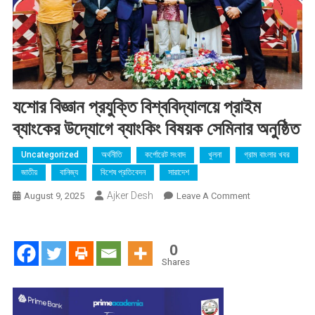
যশোর বিজ্ঞান প্রযুক্তি বিশ্ববিদ্যালয়ে প্রাইম
ব্যাংকের উদ্যোগে ব্যাংকিং বিষয়ক সেমিনার অনুষ্ঠিত
Uncategorized
অর্থনীতি
কর্পোরেট সংবাদ
খুলনা
গ্রাম বাংলার খবর
জাতীয়
বানিজ্য
বিশেষ প্রতিবেদন
সারাদেশ
Ajker Desh
On
August 9, 2025
Leave A Comment
যশোর
বিজ্ঞান
প্রযুক্তি
0
বিশ্ববিদ্যালয়ে
Shares
প্রাইম
ব্যাংকের
উদ্যোগে