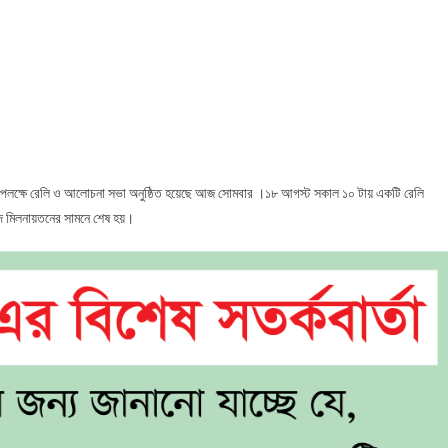
াটের
োলা
উপলক্ষে রেলি ও আলোচনা সভা অনুষ্ঠিত হয়েছে আজ সোমবার ।১৮ আগস্ট সকাল ১০ টায় একটি রেলি
ষদ মিলনায়তনের সামনে শেষ হয়।