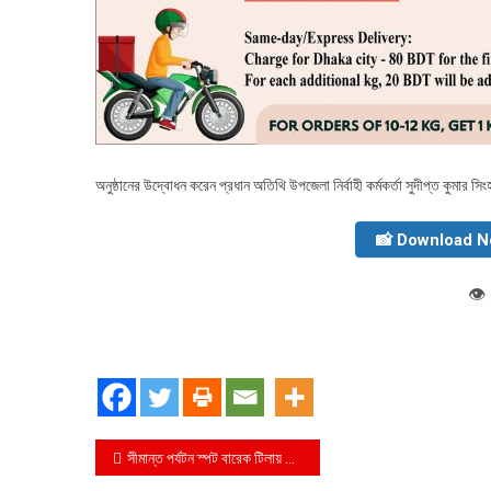
অনুষ্ঠানের উদ্বোধন করেন প্রধান অতিথি উপজেলা নির্বাহী কর্মকর্তা সুদীপ্ত কুমার স
📸 Download 
👁️
Post
সীমান্ত পর্যটন স্পট বারেক টিলায় দুই মাদক কারবারি গ্রেফতার