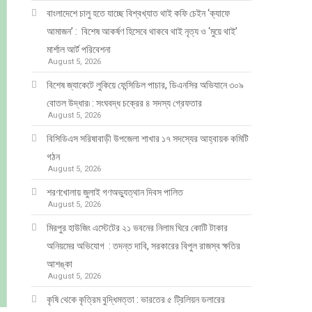
​​বাংলাদেশে চালু হতে যাচ্ছে বিশ্বখ্যাত থাই কফি চেইন ‘ক্যাফে
আমাজন’ : বিশেষ আকর্ষণ হিসেবে থাকবে থাই নৃত্য ও ‘মুয়ে থাই’
মার্শাল আর্ট পরিবেশনা
August 5, 2026
বিশেষ জ্যাকেটে লুকিয়ে ফেন্সিডিল পাচার, ডিএনসির অভিযানে ৩০৯
বোতল উদ্ধার৷ : সংঘবদ্ধ চক্রের ৪ সদস্য গ্রেফতার
August 5, 2026
বিসিডিএস সরিষাবাড়ী উপজেলা শাখার ১৭ সদস্যের আহ্বায়ক কমিটি
গঠন
August 5, 2026
শরণখোলায় জুলাই গণঅভ্যুত্থান দিবস পালিত
August 5, 2026
মিরপুর হাউজিং এস্টেটের ২১ ভবনের নিলাম ঘিরে কোটি টাকার
অনিয়মের অভিযোগ : তদন্ত দাবি, সরকারের বিপুল রাজস্ব ক্ষতির
আশঙ্কা
August 5, 2026
কৃষি থেকে কৃত্রিম বুদ্ধিমত্তা : ভারতের ৫ ট্রিলিয়ন ডলারের