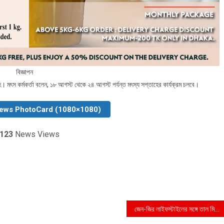
বিজ্ঞাপন
িংহ। মৎস কর্মকর্তা বলেন, ১৮ আগস্ট থেকে ২৪ আগস্ট পর্যন্ত মৎস্য সপ্তাহের কার্যক্রম চলবে।
News PhotoCard (1080×1080)
123
News Views
জেন-জির লাইফস্টাইলের সঙ্গে তাল মিলিয়ে জনপ্রিয় হচ্ছে ইনফিনিক্স