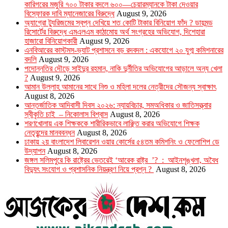
কারিগরের মজুরি ৭০০ টাকার বদলে ৬০০—চেয়ারম্যানকে টাকা দেওয়ার
বিস্ফোরক দাবি ম্যানেজারের বিরুদ্ধে
August 9, 2026
অ্যাগ্রো ট্যুরিজমের স্বপ্ন দেখিয়ে শত কোটি টাকার বিনিয়োগ ফাঁদ ? ডায়মন্ড
রিসোর্টের বিরুদ্ধে এমএলএম কাঠামোয় অর্থ সংগ্রহের অভিযোগ, দিশেহারা
হাজারো বিনিয়োগকারী
August 9, 2026
এনবিআরের কাস্টমস-ভ্যাট প্রশাসনে বড় রদবদল : একযোগে ২০ যুগ্ম কমিশনারের
বদলি
August 9, 2026
পদোন্নতির দৌড়ে সাইদুর রহমান, নাকি দুর্নীতির অভিযোগের আড়ালে অন্য খেলা
?
August 9, 2026
আমান উল্লাহ আমানের সাথে নিশু ও মহিলা দলের নেত্রীদের সৌজন্য স্বাক্ষাৎ
August 8, 2026
আন্তর্জাতিক আদিবাসী দিবস ২০২৬: ন্যায়বিচার, সমঅধিকার ও জাতিসত্ত্বার
স্বীকৃতি চাই – নিকোলাস বিশ্বাস
August 8, 2026
শরণখোলায় এক শিক্ষককে শারীরিকভাবে লাঞ্ছিত করার অভিযোগে শিক্ষক
নেতৃবৃন্দের মানববন্ধন
August 8, 2026
ঢাকায় ২য় বাংলাদেশ লিবারেশন ওয়ার কোর্সের ৫৪তম কমিশনিং ও ফেলোশিপ ডে
উদ্‌যাপন
August 8, 2026
জঙ্গল সলিমপুরে কি রাষ্ট্রের ভেতরেই ‘আরেক রাষ্ট্র ’? : আইনশৃঙ্খলা, অবৈধ
বিদ্যুৎ সংযোগ ও প্রশাসনিক নিয়ন্ত্রণ নিয়ে প্রশ্ন ?
August 8, 2026