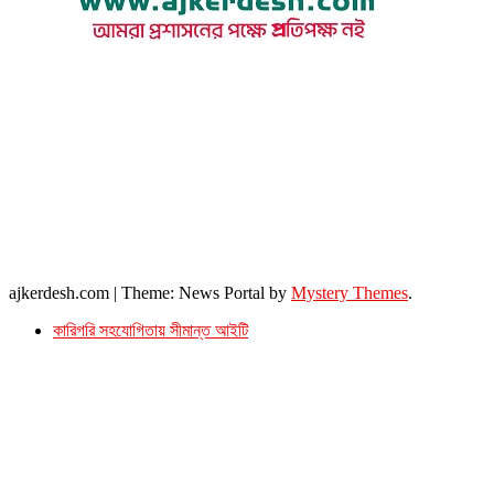
উপদেষ্টা সম্পাদক : খন্দকার আমিনুর রহমান
সম্পাদক ও প্রকাশক : আমিনুর রহমান বাদশাহ
আইন উপদেষ্টা : এস. এম. দৌলত -ই-খুদা
এ্যাডভোকেট বাংলাদেশ সুপ্রিম কোর্ট।
সম্পাদকীয় ও বাণিজ্যিক কার্যালয়
২৬ বঙ্গবন্ধু অ্যাভিনিউ
ব্যাভিলন সেন্টার (৩য় তলা),ঢাকা ১০০০।
ফোনঃ ০১৭১৫৮৮০২৭৭
সম্পাদক ইমেইল : arbadshah12@gmail.com
arbadshah1975@gmail.com
ইমেইল : ajkerdeshnews@gmail.com
© সর্বস্বত্ব সংরক্ষিত। এই ওয়েবসাইটের কোন লেখা, ছবি, ভিডিও অনুমতি ছাড়া ব্যবহার বেআইনি ।
ajkerdesh.com
|
Theme: News Portal by
Mystery Themes
.
কারিগরি সহযোগিতায় সীমান্ত আইটি