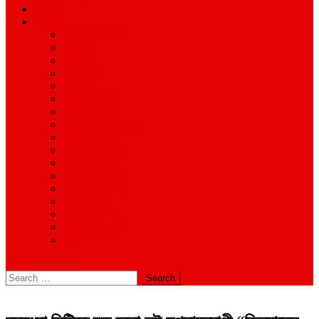
শিক্ষাঙ্গন
অন্যান্য
আইন ও আদালত
অর্থনীতি
বানিজ্য
জীবন-যাপন
সাহিত্য
অনিয়ম-দুর্নীতি
ইতিহাস ঐতিহ্য
উপ-সম্পাদকীয়/মতামত
কর্পোরেট সংবাদ
গ্রাম বাংলার খবর
দুর্ঘটনার সংবাদ
প্রশাসনিক সংবাদ
বিশেষ প্রতিবেদন
মানবিক খবর
সংগঠন সংবাদ
সাহিত্য-সংস্কৃতি
বিবিধ
site mode button
Search
for: