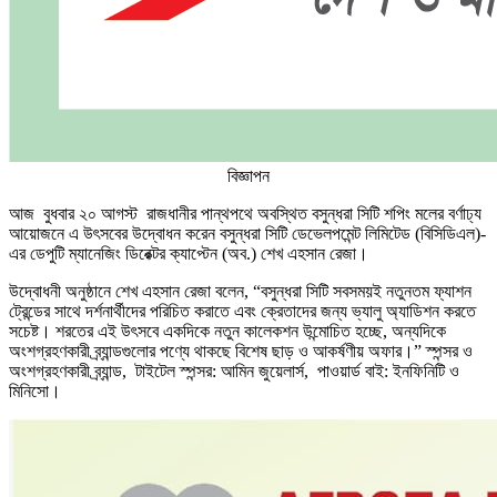
বিজ্ঞাপন
আজ বুধবার ২০ আগস্ট রাজধানীর পান্থপথে অবস্থিত বসুন্ধরা সিটি শপিং মলের বর্ণাঢ্য
আয়োজনে এ উৎসবের উদ্বোধন করেন বসুন্ধরা সিটি ডেভেলপমেন্ট লিমিটেড (বিসিডিএল)-
এর ডেপুটি ম্যানেজিং ডিরেক্টর ক্যাপ্টেন (অব.) শেখ এহসান রেজা।
উদ্বোধনী অনুষ্ঠানে শেখ এহসান রেজা বলেন, “বসুন্ধরা সিটি সবসময়ই নতুনতম ফ্যাশন
ট্রেন্ডের সাথে দর্শনার্থীদের পরিচিত করাতে এবং ক্রেতাদের জন্য ভ্যালু অ্যাডিশন করতে
সচেষ্ট। শরতের এই উৎসবে একদিকে নতুন কালেকশন উন্মোচিত হচ্ছে, অন্যদিকে
অংশগ্রহণকারী ব্র্যান্ডগুলোর পণ্যে থাকছে বিশেষ ছাড় ও আকর্ষণীয় অফার।” স্পন্সর ও
অংশগ্রহণকারী ব্র্যান্ড, টাইটেল স্পন্সর: আমিন জুয়েলার্স, পাওয়ার্ড বাই: ইনফিনিটি ও
মিনিসো।