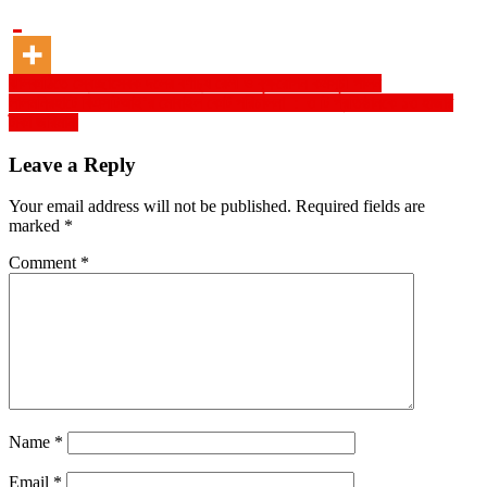
Post
ঝালকাঠিতে স্বেচ্ছাসেবক দলের বর্ণাঢ্য রেলী ও বৃক্ষরোপন কর্মসূচী পালন
লালমনিরহাটে বিএসটিআই’র মোবাইল কোর্ট পরিচালনা : ৩ টি প্রতিষ্ঠানকে ১৩ হাজার
navigation
টাকা জরিমানা
Leave a Reply
Your email address will not be published.
Required fields are
marked
*
Comment
*
Name
*
Email
*