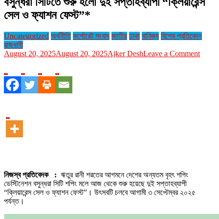
বসুন্ধরা সিটিতে শুরু হলো দুই সপ্তাহব্যাপী “ক্লিয়ারেন্স
সেল ও ফ্যাশন ফেস্ট”*
Uncategorized
অর্থনীতি
কর্পোরেট সংবাদ
জাতীয়
ঢাকা
বানিজ্য
বিশেষ প্রতিবেদন
রাজধানী
on
August 20, 2025
August 20, 2025
Ajker Desh
Leave a Comment
বসুন্ধরা
সিটিতে
শুরু
হলো
দুই
সপ্তাহব
“ক্লিয়ার
সেল
ও
ফ্যাশন
ফেস্ট”
নিজস্ব প্রতিবেদক :
ঋতুর রানী শরতের আগমনে দেশের অন্যতম বৃহৎ শপিং
ডেস্টিনেশন বসুন্ধরা সিটি শপিং মলে আজ থেকে শুরু হয়েছে দুই সপ্তাহব্যাপী
“ক্লিয়ারেন্স সেল ও ফ্যাশন ফেস্ট”। উৎসবটি চলবে আগামী ৩ সেপ্টেম্বর ২০২৫
পর্যন্ত।