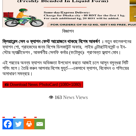
বিজ্ঞাপন
ক্লিয়ারেন্স সেল ও ফ্যাশন ফেস্ট আয়োজনে থাকছে বিশেষ আকর্ষণ :
নতুন কালেকশনের
ফ্যাশন শো, গ্রাহকদের জন্য বিশেষ ডিসকাউন্ট অফার, লাইভ এন্টারটেইনমেন্ট ও ইন-
স্টোর অ্যাক্টিভেশন , আকর্ষণীয় সেলফি কর্নার (ফটোবুথ)৷ প্রাণবন্ত ফ্ল্যাশ মোব।
এই শরতের অনন্য ফ্যাশন অভিজ্ঞতা উপভোগ করতে আজই চলে আসুন বসুন্ধরা সিটি
শপিং মলে। তৈরি করুন আপনার বিশেষ মুহূর্ত—একসাথে ফ্যাশন, বিনোদন ও শপিংয়ের
অসাধারণ সমন্বয়ে।
📸 Download News PhotoCard (1080×1080)
👁️
163
News Views