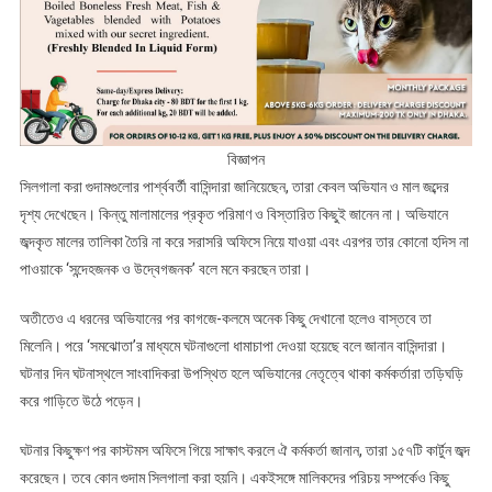
বিজ্ঞাপন
সিলগালা করা গুদামগুলোর পার্শ্ববর্তী বাসিন্দারা জানিয়েছেন, তারা কেবল অভিযান ও মাল জব্দের
দৃশ্য দেখেছেন। কিন্তু মালামালের প্রকৃত পরিমাণ ও বিস্তারিত কিছুই জানেন না। অভিযানে
জব্দকৃত মালের তালিকা তৈরি না করে সরাসরি অফিসে নিয়ে যাওয়া এবং এরপর তার কোনো হদিস না
পাওয়াকে ‘সন্দেহজনক ও উদ্বেগজনক’ বলে মনে করছেন তারা।
অতীতেও এ ধরনের অভিযানের পর কাগজে-কলমে অনেক কিছু দেখানো হলেও বাস্তবে তা
মিলেনি। পরে ‘সমঝোতা’র মাধ্যমে ঘটনাগুলো ধামাচাপা দেওয়া হয়েছে বলে জানান বাসিন্দারা।
ঘটনার দিন ঘটনাস্থলে সাংবাদিকরা উপস্থিত হলে অভিযানের নেতৃত্বে থাকা কর্মকর্তারা তড়িঘড়ি
করে গাড়িতে উঠে পড়েন।
ঘটনার কিছুক্ষণ পর কাস্টমস অফিসে গিয়ে সাক্ষাৎ করলে ঐ কর্মকর্তা জানান, তারা ১৫৭টি কার্টুন জব্দ
করেছেন। তবে কোন গুদাম সিলগালা করা হয়নি। একইসঙ্গে মালিকদের পরিচয় সম্পর্কেও কিছু