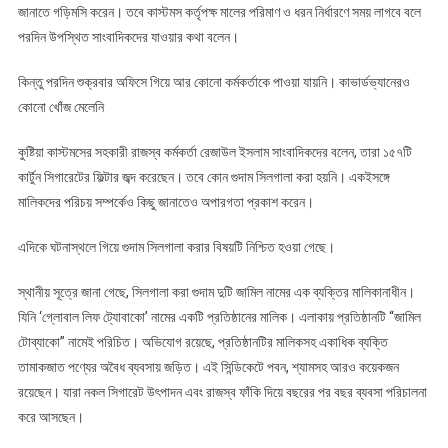
জানাতে গড়িমসি করেন। তবে কাস্টমস কর্তৃপক্ষ মালের পরিমাণ ও ধরন নির্ধারণে সময় লাগবে বলে
পরদিন উপস্থিত সাংবাদিকদের যাওয়ার কথা বলেন।
কিন্তু পরদিন শুক্রবার অফিসে গিয়ে আর কোনো কর্মকর্তাকে পাওয়া যায়নি। কাভার্ডভ্যানেরও
কোনো খোঁজ মেলেনি
কুষ্টিয়া কাস্টমসের সহকারী রাজস্ব কর্মকর্তা রেজাউল ইসলাম সাংবাদিকদের বলেন, তারা ১৫৭টি
কার্টুন সিগারেটের ফিল্টার জব্দ করেছেন। তবে কোন গুদাম সিলগালা করা হয়নি। একইসঙ্গে
মালিকদের পরিচয় সম্পর্কেও কিছু জানাতেও অপারগতা প্রকাশ করেন।
এদিকে ঘটনাস্থলে গিয়ে গুদাম সিলগালা করার বিষয়টি নিশ্চিত হওয়া গেছে।
স্থানীয় সূত্রে জানা গেছে, সিলগালা করা গুদাম দুটি জামিল নামের এক ব্যক্তির মালিকানাধীন।
যিনি ‘গ্লোবাল লিফ ট্যোবাকো’ নামের একটি প্রতিষ্ঠানের মালিক। এলাকায় প্রতিষ্ঠানটি “জামিল
টোব্যাকো” নামেই পরিচিত। অভিযোগ রয়েছে, প্রতিষ্ঠানটির মালিকসহ একাধিক ব্যক্তি
তামাকজাত পণ্যের অবৈধ ব্যবসায় জড়িত। এই সিন্ডিকেটে পবন, শ্যামসহ আরও কয়েকজন
রয়েছেন। যারা নকল সিগারেট উৎপাদন এবং রাজস্ব ফাঁকি দিয়ে বছরের পর বছর ব্যবসা পরিচালনা
করে আসছেন।