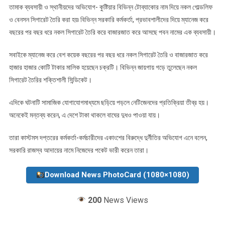
তামাক ব্যবসায়ী ও স্থানীয়দের অভিযোগ- কুষ্টিয়ার বিভিন্ন টোব্যাকোর নাম দিয়ে নকল গোল্ডলিফ
ও বেনসন সিগারেট তৈরি করা হয়৷ বিভিন্ন সরকারি কর্মকর্তা, প্রভাবশালীদের দিয়ে ম্যানেজ করে
বছরের পর বছর ধরে নকল সিগারেট তৈরি করে বাজারজাত করে আসছে পবন নামের এক ব্যবসায়ী।
সবাইকে ম্যানেজ করে বেশ কয়েক বছরের পর বছর ধরে নকল সিগারেট তৈরি ও বাজারজাত করে
হাজার হাজার কোটি টাকার মালিক হয়েছেন চক্রটি। বিভিন্ন জায়গায় গড়ে তুলেছেন নকল
সিগারেট তৈরির শক্তিশালী সিন্ডিকেট।
এদিকে ঘটনাটি সামাজিক যোগাযোগমাধ্যমে ছড়িয়ে পড়লে নেটিজেনদের প্রতিক্রিয়া তীব্র হয়।
অনেকেই মন্তব্য করেন, এ দেশে টাকা থাকলে বাঘের দুধও পাওয়া যায়।
তারা কাস্টমস দপ্তরের কর্মকর্তা-কর্মচারীদের একাংশের বিরুদ্ধে দুর্নীতির অভিযোগ এনে বলেন,
সরকারি রাজস্ব আদায়ের নামে নিজেদের পকেট ভারী করেন তারা।
Download News PhotoCard (1080×1080)
200
News Views