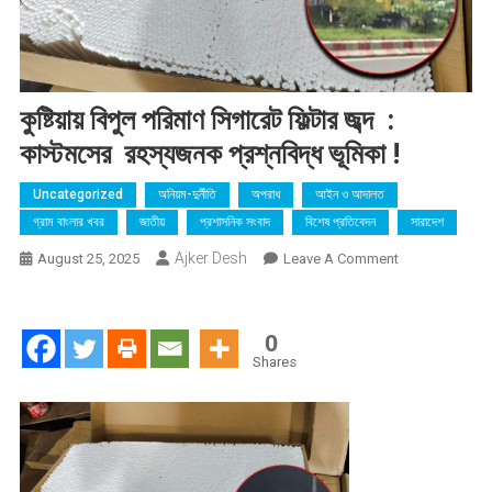
কুষ্টিয়ায় বিপুল পরিমাণ সিগারেট ফিল্টার জব্দ :
কাস্টমসের রহস্যজনক প্রশ্নবিদ্ধ ভূমিকা !
Uncategorized
অনিয়ম-দুর্নীতি
অপরাধ
আইন ও আদালত
গ্রাম বাংলার খবর
জাতীয়
প্রশাসনিক সংবাদ
বিশেষ প্রতিবেদন
সারাদেশ
Ajker Desh
On
August 25, 2025
Leave A Comment
কুষ্টিয়ায়
বিপুল
পরিমাণ
0
সিগারেট
Shares
ফিল্টার
জব্দ
:
কাস্টমসের
রহস্যজনক