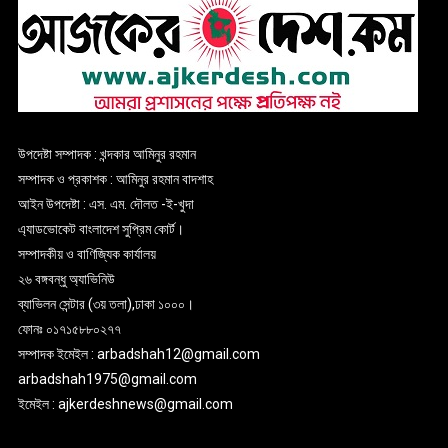
উপদেষ্টা সম্পাদক : খন্দকার আমিনুর রহমান
সম্পাদক ও প্রকাশক : আমিনুর রহমান বাদশাহ
আইন উপদেষ্টা : এস. এম. দৌলত -ই-খুদা
এ্যাডভোকেট বাংলাদেশ সুপ্রিম কোর্ট।
সম্পাদকীয় ও বাণিজ্যিক কার্যালয়
২৬ বঙ্গবন্ধু অ্যাভিনিউ
ব্যাভিলন সেন্টার (৩য় তলা),ঢাকা ১০০০।
ফোনঃ ০১৭১৫৮৮০২৭৭
সম্পাদক ইমেইল : arbadshah12@gmail.com
arbadshah1975@gmail.com
ইমেইল : ajkerdeshnews@gmail.com