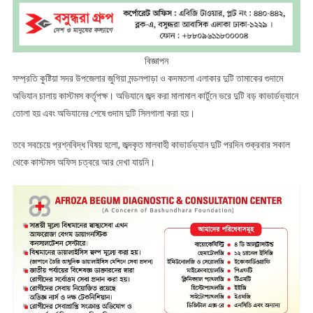
বিজ্ঞাপন
সম্প্রতি কুষ্টিয়া সদর উপজেলার জুগিয়া মন্ডলপাড়া ও কদমতলা এলাকার দুটি তামাকের গুদামে
অভিযান চালায় কাস্টমস কর্তৃপক্ষ। অভিযানে জব্দ করা মালামাল কার্টুনে ভরে দুটি বড় কাভার্ডভ্যানে
তোলা হয় এবং অভিযানের শেষে গুদাম দুটি সিলগালা করা হয়।
তবে সবচেয়ে প্রশ্নবিদ্ধ বিষয় হলো, জব্দকৃত মালবাহী কাভার্ডভ্যান দুটি পরদিন শুক্রবার সকাল
থেকে কাস্টমস অফিস চত্বরে আর দেখা যায়নি।