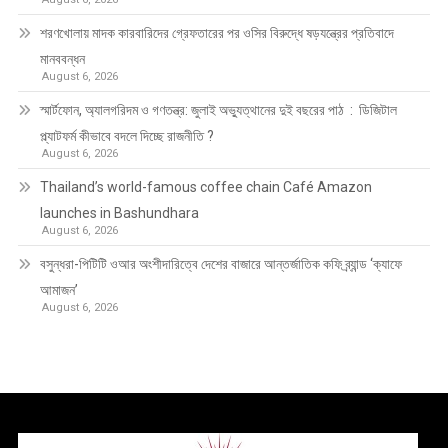
শরণখোলায় মাদক কারবারিদের গ্রেফতারের পর ওসির বিরুদ্ধে ষড়যন্ত্রের প্রতিবাদে
মানববন্ধন
August 6, 2026
স্মার্টফোন, অ্যালগরিদম ও গণতন্ত্র: জুলাই অভ্যুত্থানের দুই বছরের পাঠ : ডিজিটাল
প্ল্যাটফর্ম কীভাবে বদলে দিচ্ছে রাজনীতি ?
August 6, 2026
Thailand’s world-famous coffee chain Café Amazon
launches in Bashundhara
August 6, 2026
বসুন্ধরা-পিটিটি ওআর অংশীদারিত্বে দেশের বাজারে আন্তর্জাতিক কফি ব্র্যান্ড ‘ক্যাফে
আমাজন’
August 6, 2026