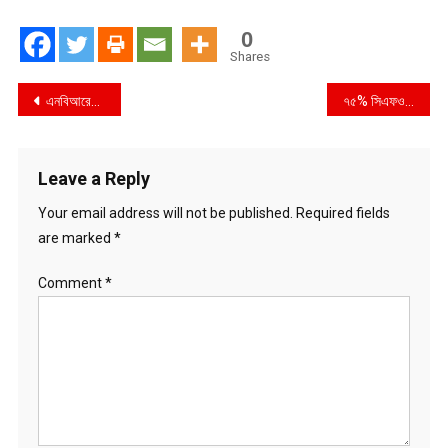
0
Shares
Post
এনবিআরের ১৭ কর্মকর্তার সম্পদের বিবরণী তলব করলো দুদক
৭৫% সিএফও মনে করেন এআই এজেন্ট প্রতিষ্ঠানের আয় বাড়াবে: সেলসফোর্সের গবেষণা
navigation
Leave a Reply
Your email address will not be published.
Required fields
are marked
*
Comment
*