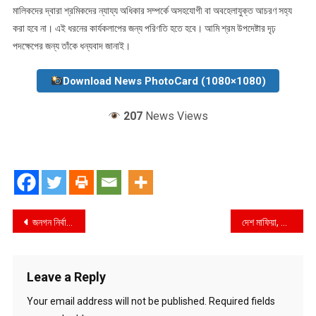
মালিকদের দ্বারা শ্রমিকদের ন্যায্য অধিকার সম্পর্কে অসহযোগী বা অবহেলাযুক্ত আচরণ সহ্য
করা হবে না। এই ধরনের কার্যকলাপের জন্য পরিণতি হতে হবে। আমি শ্রম উপদেষ্টার দৃঢ়
পদক্ষেপের জন্য তাঁকে ধন্যবাদ জানাই।
Download News PhotoCard (1080×1080)
207
News Views
Post
জনগন নির্বাচন ঠেকানোর দেশি-বিদেশি ষড়যন্ত্র প্রতিহত করবে —-ডাঃ এ জেড এম জাহিদ
দেশ মাফিয়া, সাবেক এমপি সাইফুজ্জামান শিখরের ছোট ভাই মাগুরার মুর্তিমান আতংক হিসামের অপরাধ উপাখ্যান !
navigation
Leave a Reply
Your email address will not be published.
Required fields