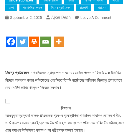
Uncategorized
অনিয়ম-দুর্নীতি
অপরাধ
আইন ও আদালত
জাতীয়
ঢাকা
প্রশাসনিক সংবাদ
বিশেষ প্রতিবেদন
রাজধানী
সারাদেশ
Ajker Desh
On
September 2, 2025
Leave A Comment
টিএনজেড
গ্রুপ,
ডার্ড
গ্রুপ
এবং
রোর
ফ্যাশন
লি.
নিজস্ব প্রতিবেদক :
শ্রমিকদের ন্যায্য পাওনা আদায়ে মালিক পক্ষের গাফিলতি এবং দীর্ঘ দিন
এর
বিদেশে অবস্থান করার অভিযোগের প্রেক্ষিতে তিনটি গার্মেন্টসের মালিকের বিরুদ্ধে ইন্টারপোলে
মালিকের
রেড নোটিশ জারির উদ্যোগ নিয়েছে সরকার।
বিরুদ্ধে
ইন্টারপোলে
রেড
বিজ্ঞাপন
নোটিশ
অভিযুক্ত ব্যক্তিরা হলেন- টিএনজেড গ্রুপের ব্যবস্থাপনা পরিচালক শাহাদাৎ হোসেন শামীম,
জারির
ডার্ড গ্রুপের চেয়ারম্যান ইত্তেমাদ উদ দৌলাহ ও ব্যবস্থাপনা পরিচালক নাবিল উদ দৌলাহ এবং
উদ্যোগ
রোর ফ্যাশন লিমিটেডের ব্যবস্থাপনা পরিচালক মামুনুল ইসলাম।