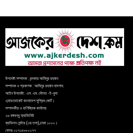
উপদেষ্টা সম্পাদক : খন্দকার আমিনুর রহমান
সম্পাদক ও প্রকাশক : আমিনুর রহমান বাদশাহ
আইন উপদেষ্টা : এস. এম. দৌলত -ই-খুদা
এ্যাডভোকেট বাংলাদেশ সুপ্রিম কোর্ট।
সম্পাদকীয় ও বাণিজ্যিক কার্যালয়
২৬ বঙ্গবন্ধু অ্যাভিনিউ
ব্যাভিলন সেন্টার (৩য় তলা),ঢাকা ১০০০।
ফোনঃ ০১৭১৫৮৮০২৭৭