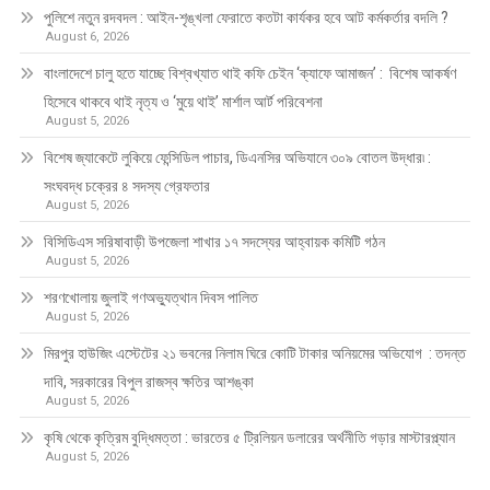
পুলিশে নতুন রদবদল : আইন-শৃঙ্খলা ফেরাতে কতটা কার্যকর হবে আট কর্মকর্তার বদলি ?
August 6, 2026
​​বাংলাদেশে চালু হতে যাচ্ছে বিশ্বখ্যাত থাই কফি চেইন ‘ক্যাফে আমাজন’ : বিশেষ আকর্ষণ
হিসেবে থাকবে থাই নৃত্য ও ‘মুয়ে থাই’ মার্শাল আর্ট পরিবেশনা
August 5, 2026
বিশেষ জ্যাকেটে লুকিয়ে ফেন্সিডিল পাচার, ডিএনসির অভিযানে ৩০৯ বোতল উদ্ধার৷ :
সংঘবদ্ধ চক্রের ৪ সদস্য গ্রেফতার
August 5, 2026
বিসিডিএস সরিষাবাড়ী উপজেলা শাখার ১৭ সদস্যের আহ্বায়ক কমিটি গঠন
August 5, 2026
শরণখোলায় জুলাই গণঅভ্যুত্থান দিবস পালিত
August 5, 2026
মিরপুর হাউজিং এস্টেটের ২১ ভবনের নিলাম ঘিরে কোটি টাকার অনিয়মের অভিযোগ : তদন্ত
দাবি, সরকারের বিপুল রাজস্ব ক্ষতির আশঙ্কা
August 5, 2026
কৃষি থেকে কৃত্রিম বুদ্ধিমত্তা : ভারতের ৫ ট্রিলিয়ন ডলারের অর্থনীতি গড়ার মাস্টারপ্ল্যান
August 5, 2026