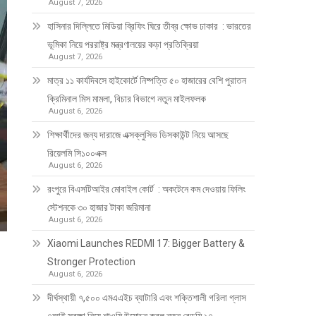
August 7, 2026
হাসিনার দিল্লিতে মিডিয়া ব্রিফিং ঘিরে তীব্র ক্ষোভ ঢাকার : ভারতের
ভূমিকা নিয়ে পররাষ্ট্র মন্ত্রণালয়ের কড়া প্রতিক্রিয়া
August 7, 2026
মাত্র ১১ কার্যদিবসে হাইকোর্টে নিষ্পত্তি ৫০ হাজারের বেশি পুরাতন
ক্রিমিনাল মিস মামলা, বিচার বিভাগে নতুন মাইলফলক
August 6, 2026
শিক্ষার্থীদের জন্য দারাজে এক্সক্লুসিভ ডিসকাউন্ট নিয়ে আসছে
রিয়েলমি সি১০০এক্স
August 6, 2026
রংপুরে বিএসটিআইর মোবাইল কোর্ট : অকটেনে কম দেওয়ায় ফিলিং
স্টেশনকে ৩০ হাজার টাকা জরিমানা
August 6, 2026
Xiaomi Launches REDMI 17: Bigger Battery &
Stronger Protection
August 6, 2026
দীর্ঘস্থায়ী ৭,৫০০ এমএএইচ ব্যাটারি এবং শক্তিশালী গরিলা গ্লাস