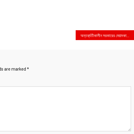
‎অন্তর্র্বতীকালীন সরকারের মেয়াদকালেই তিস্তা মহাপরিকল্পনা বাস্তবায়নের দাবিতে সংবাদ সম্মেলন
lds are marked
*