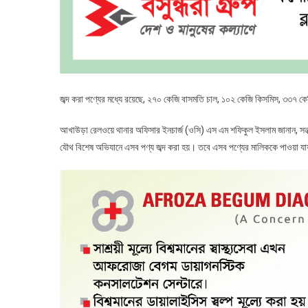
জব্দ করা পণ্যের মধ্যে রয়েছে, ২৭০ কেজি বাসমতি চাল, ১০২ কেজি কিসমিস, ৩৩৭ কেজি
আখাউড়া রেলওয়ে থানার অফিসার ইনচার্জ (ওসি) এস এম শফিকুল ইসলাম জানান, সন্ধ্
যৌথ বিশেষ অভিযানে এসব পণ্য জব্দ করা হয়। তবে এসব পণ্যের মালিককে পাওয়া য