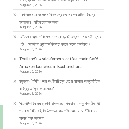
৭আই সুরক্ষা নিয়ে শাওমি উন্মোচন করল নতুন রেডমি ১৭
August 6, 2026
শরণখোলায় মাদক কারবারিদের গ্রেফতারের পর ওসির বিরুদ্ধে
ষড়যন্ত্রের প্রতিবাদে মানববন্ধন
August 6, 2026
স্মার্টফোন, অ্যালগরিদম ও গণতন্ত্র: জুলাই অভ্যুত্থানের দুই বছরের
পাঠ : ডিজিটাল প্ল্যাটফর্ম কীভাবে বদলে দিচ্ছে রাজনীতি ?
August 6, 2026
Thailand’s world-famous coffee chain Café
Amazon launches in Bashundhara
August 6, 2026
বসুন্ধরা-পিটিটি ওআর অংশীদারিত্বে দেশের বাজারে আন্তর্জাতিক
কফি ব্র্যান্ড ‘ক্যাফে আমাজন’
August 6, 2026
বিএসটিআইর ভ্রাম্যমাণ আদালতের অভিযান : অনুমোদনহীন মিষ্টি
ও নবায়নবিহীন দই-ঘি উৎপাদন, রাজশাহীর আরাফাত মিষ্টিকে ২০
হাজার টাকা জরিমানা
August 6, 2026