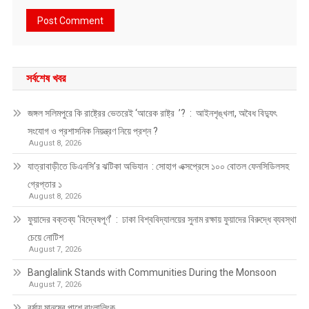
সর্বশেষ খবর
জঙ্গল সলিমপুরে কি রাষ্ট্রের ভেতরেই ‘আরেক রাষ্ট্র ’? : আইনশৃঙ্খলা, অবৈধ বিদ্যুৎ
সংযোগ ও প্রশাসনিক নিয়ন্ত্রণ নিয়ে প্রশ্ন ?
August 8, 2026
যাত্রাবাড়ীতে ডিএনসি’র ঝটিকা অভিযান : সোহাগ এক্সপ্রেসে ১০০ বোতল ফেনসিডিলসহ
গ্রেপ্তার ১
August 8, 2026
ফুয়াদের বক্তব্য ‘বিদ্বেষপূর্ণ’ : ঢাকা বিশ্ববিদ্যালয়ের সুনাম রক্ষায় ফুয়াদের বিরুদ্ধে ব্যবস্থা
চেয়ে নোটিশ
August 7, 2026
Banglalink Stands with Communities During the Monsoon
August 7, 2026
বর্ষায় মানুষের পাশে বাংলালিংক