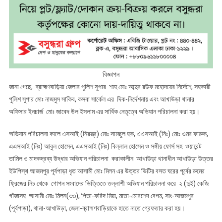
বিজ্ঞাপন
জানা গেছে, ব্রাহ্মণবাড়িয়া জেলার পুলিশ সুপার শাহ মোঃ আব্দুর রউফ মহোদয়ের নির্দেশে, সহকারী
পুলিশ সুপার মোঃ নাজমুস সাকিব, কসবা সার্কেল এর দিক-নির্দেশনায় এবং আখাউড়া থানার
অফিসার ইনচার্জ মোঃ জাবেদ উল ইসলাম এর সার্বিক নেতৃত্বে অভিযান পরিচালনা করা হয়।
অভিযান পরিচালনা কালে এসআই (নিরস্ত্র) মোঃ সামছুল হক, এএসআই (নিঃ) মোঃ ওমর ফারুক,
এএসআই (নিঃ) আবুল হোসেন, এএসআই (নিঃ) বিল্লাল হোসেন ও সঙ্গীয় ফোর্স সহ ওয়ারেন্ট
তামিল ও মাদকদ্রব্য উদ্ধার অভিযান পরিচালনা করাকালীন আখাউড়া থানাধীন আখাউড়া উত্তর
ইউপিস্থ আজমপুর পূর্বপাড়া ধৃত আসামী মোঃ মিলন এর উত্তর ভিটির বসত ঘরের পূর্বের রুমের
ফ্রিজের নিচ থেকে গোপন সংবাদের ভিত্তিতে তল্লাশী অভিযান পরিচালনা করে ২ (দুই) কেজি
গাঁজাসহ আসামী মোঃ মিলন(৩৩), পিতা-ফরিদ মিয়া, মাতা-মোরশেদ বেগম, সাং-আজমপুর
(পূর্বপাড়া), থানা-আখাউড়া, জেলা-ব্রাহ্মণবাড়িয়াকে হাতে নাতে গ্রেফতার করা হয়।