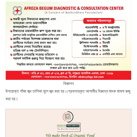
বিজ্ঞাপন
উপরোক্ত গাঁজা জব্দ তালিকা মূলে জব্দ করা হয়।গ্রেফতারকৃত আসামীর বিরুদ্ধে মাদক মামলা রুজু
করা হয়।