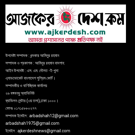
উপদেষ্টা সম্পাদক : খন্দকার আমিনুর রহমান
সম্পাদক ও প্রকাশক : আমিনুর রহমান বাদশাহ
আইন উপদেষ্টা : এস. এম. দৌলত -ই-খুদা
এ্যাডভোকেট বাংলাদেশ সুপ্রিম কোর্ট।
সম্পাদকীয় ও বাণিজ্যিক কার্যালয়
২৬ বঙ্গবন্ধু অ্যাভিনিউ
ব্যাভিলন সেন্টার (৩য় তলা),ঢাকা ১০০০।
ফোনঃ ০১৭১৫৮৮০২৭৭
সম্পাদক ইমেইল : arbadshah12@gmail.com
arbadshah1975@gmail.com
ইমেইল : ajkerdeshnews@gmail.com