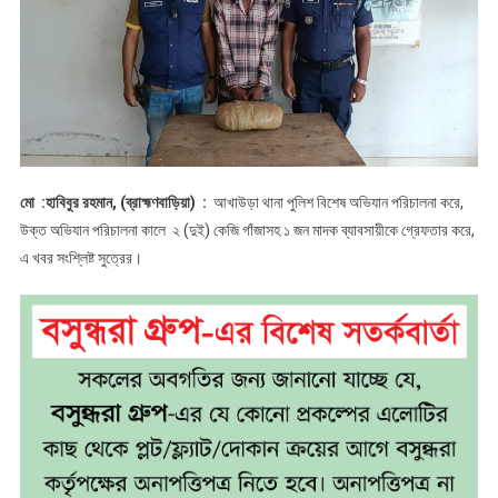
সহ
১
জন
গ্রেফতার
মো :হাবিবুর রহমান, (ব্রাহ্মণবাড়িয়া) :
আখাউড়া থানা পুলিশ বিশেষ অভিযান পরিচালনা করে,
উক্ত অভিযান পরিচালনা কালে ২ (দুই) কেজি গাঁজাসহ ১ জন মাদক ব্যাবসায়ীকে গ্রেফতার করে,
এ খবর সংশ্লিষ্ট সুত্রের।