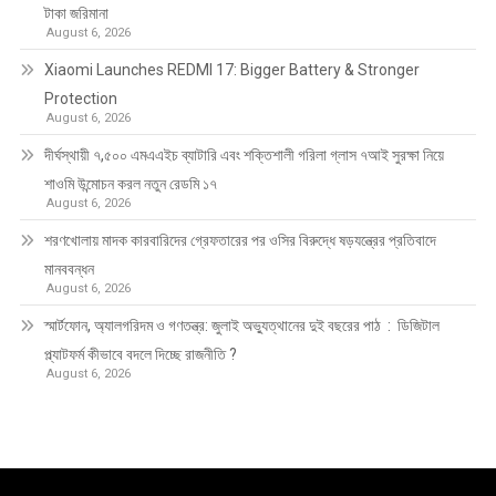
টাকা জরিমানা
August 6, 2026
Xiaomi Launches REDMI 17: Bigger Battery & Stronger
Protection
August 6, 2026
দীর্ঘস্থায়ী ৭,৫০০ এমএএইচ ব্যাটারি এবং শক্তিশালী গরিলা গ্লাস ৭আই সুরক্ষা নিয়ে
শাওমি উন্মোচন করল নতুন রেডমি ১৭
August 6, 2026
শরণখোলায় মাদক কারবারিদের গ্রেফতারের পর ওসির বিরুদ্ধে ষড়যন্ত্রের প্রতিবাদে
মানববন্ধন
August 6, 2026
স্মার্টফোন, অ্যালগরিদম ও গণতন্ত্র: জুলাই অভ্যুত্থানের দুই বছরের পাঠ : ডিজিটাল
প্ল্যাটফর্ম কীভাবে বদলে দিচ্ছে রাজনীতি ?
August 6, 2026