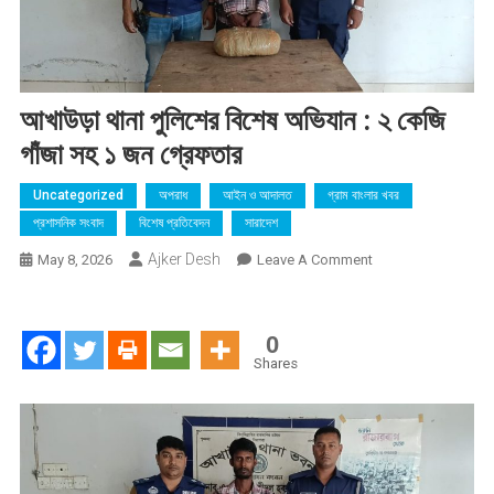
আখাউড়া থানা পুলিশের বিশেষ অভিযান : ২ কেজি
গাঁজা সহ ১ জন গ্রেফতার
Uncategorized
অপরাধ
আইন ও আদালত
গ্রাম বাংলার খবর
প্রশাসনিক সংবাদ
বিশেষ প্রতিবেদন
সারাদেশ
Ajker Desh
On
May 8, 2026
Leave A Comment
আখাউড়া
থানা
পুলিশের
0
বিশেষ
Shares
অভিযান
:
২
কেজি
গাঁজা