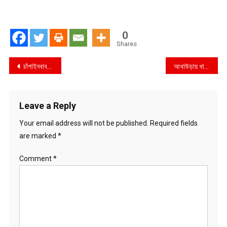
0
Shares
Post
চাঁপাইনবাবগঞ্জে মাদকবিরোধী সচেতনতায় ডিএনসি’র লিফলেট বিতরণ
আখাউড়ায় খাল, পুকুর খেসারত : বিদ্যালয় মাঠে পানি, বিপাকে শিক্ষার্থীরা
navigation
Leave a Reply
Your email address will not be published.
Required fields
are marked
*
Comment
*