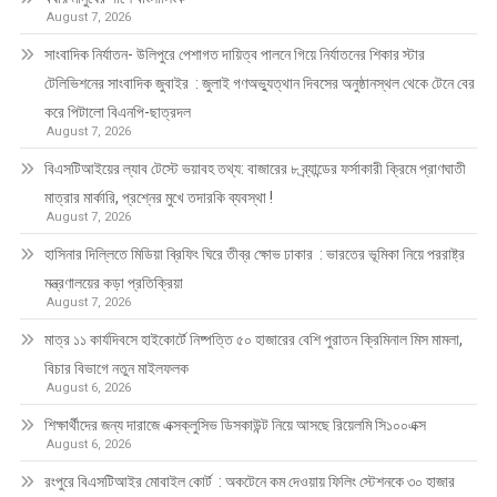
August 7, 2026
সাংবাদিক নির্যাতন- উলিপুরে পেশাগত দায়িত্ব পালনে গিয়ে নির্যাতনের শিকার স্টার
টেলিভিশনের সাংবাদিক জুবাইর : জুলাই গণঅভ্যুত্থান দিবসের অনুষ্ঠানস্থল থেকে টেনে বের
করে পিটালো বিএনপি-ছাত্রদল
August 7, 2026
বিএসটিআইয়ের ল্যাব টেস্টে ভয়াবহ তথ্য: বাজারের ৮ ব্র্যান্ডের ফর্সাকারী ক্রিমে প্রাণঘাতী
মাত্রার মার্কারি, প্রশ্নের মুখে তদারকি ব্যবস্থা !
August 7, 2026
হাসিনার দিল্লিতে মিডিয়া ব্রিফিং ঘিরে তীব্র ক্ষোভ ঢাকার : ভারতের ভূমিকা নিয়ে পররাষ্ট্র
মন্ত্রণালয়ের কড়া প্রতিক্রিয়া
August 7, 2026
মাত্র ১১ কার্যদিবসে হাইকোর্টে নিষ্পত্তি ৫০ হাজারের বেশি পুরাতন ক্রিমিনাল মিস মামলা,
বিচার বিভাগে নতুন মাইলফলক
August 6, 2026
শিক্ষার্থীদের জন্য দারাজে এক্সক্লুসিভ ডিসকাউন্ট নিয়ে আসছে রিয়েলমি সি১০০এক্স
August 6, 2026
রংপুরে বিএসটিআইর মোবাইল কোর্ট : অকটেনে কম দেওয়ায় ফিলিং স্টেশনকে ৩০ হাজার