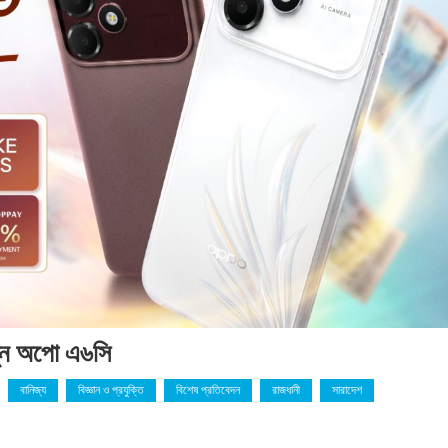
তুন অপো এ৬সি
বানিজ্য
বিজ্ঞান ও প্রযুক্তি
বিশেষ প্রতিবেদন
রাজধানী
সারাদেশ