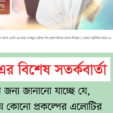
মার্টফোন অপো এ৬সি-এর জন্য দেশজুড়ে দুর্দান্ত ঈদ ক্যাম্পেইনের ঘোষণা দিয়েছে। যেখানে প্রতিদিন মাত্র ৬৮