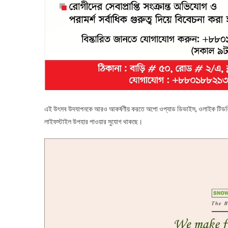
এই উৎসব উদযাপনকে আরও আকর্ষণীয় করতে অপো ওপ্যাড ডিভাইস, ওলাইক টিডব্লি
লাইফস্টাইল উপহার পাওয়ার সুযোগ থাকছে।