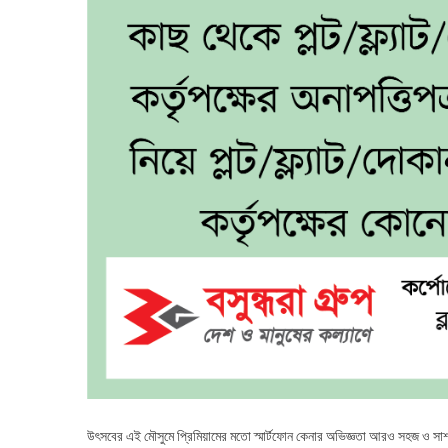
উৎসবের এই মৌসুমে প্রিমিয়ামের মতো স্মার্টফোন কেনার অভিজ্ঞতা আরও সহজ ও সাশ্