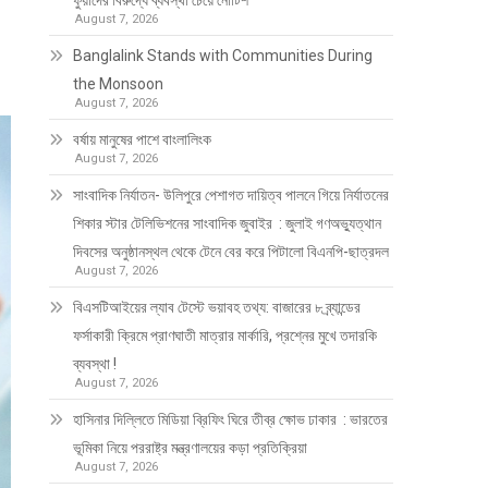
ফুয়াদের বিরুদ্ধে ব্যবস্থা চেয়ে নোটিশ
August 7, 2026
Banglalink Stands with Communities During
the Monsoon
August 7, 2026
বর্ষায় মানুষের পাশে বাংলালিংক
August 7, 2026
সাংবাদিক নির্যাতন- উলিপুরে পেশাগত দায়িত্ব পালনে গিয়ে নির্যাতনের
শিকার স্টার টেলিভিশনের সাংবাদিক জুবাইর : জুলাই গণঅভ্যুত্থান
দিবসের অনুষ্ঠানস্থল থেকে টেনে বের করে পিটালো বিএনপি-ছাত্রদল
August 7, 2026
বিএসটিআইয়ের ল্যাব টেস্টে ভয়াবহ তথ্য: বাজারের ৮ ব্র্যান্ডের
ফর্সাকারী ক্রিমে প্রাণঘাতী মাত্রার মার্কারি, প্রশ্নের মুখে তদারকি
ব্যবস্থা !
August 7, 2026
হাসিনার দিল্লিতে মিডিয়া ব্রিফিং ঘিরে তীব্র ক্ষোভ ঢাকার : ভারতের
ভূমিকা নিয়ে পররাষ্ট্র মন্ত্রণালয়ের কড়া প্রতিক্রিয়া
August 7, 2026