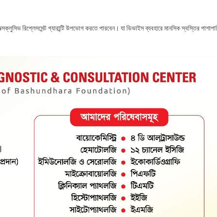
্লুসিভ রিপ্লেসমেন্ট গ্যারান্টি উপভোগ করতে পারবেন। যা ডিভাইস ব্যবহারে মানসিক স্বস্তির পাশাপা