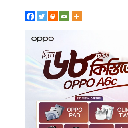
মাত্র
৬৮
টাকার
সহজ
কিস্তিতে
নতুন
অপো
এ৬সি