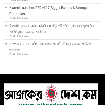
Xiaomi Launches REDMI 17: Bigger Battery & Stronger
Protection
August 6, 2026
দীর্ঘস্থায়ী ৭,৫০০ এমএএইচ ব্যাটারি এবং শক্তিশালী গরিলা গ্লাস ৭আই সুরক্ষা নিয়ে
শাওমি উন্মোচন করল নতুন রেডমি ১৭
August 6, 2026
শরণখোলায় মাদক কারবারিদের গ্রেফতারের পর ওসির বিরুদ্ধে ষড়যন্ত্রের প্রতিবাদে
মানববন্ধন
August 6, 2026