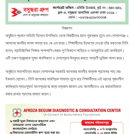
বিজ্ঞাপন
​অনুষ্ঠানে প্রধান অতিথি হিসেবে উপস্থিত থেকে বিজয়ীদের হাতে পুরস্কার তুলে দেন গোপালগঞ্জ-২
আসনের মাননীয় সংসদ সদস্য ডাঃ কে.এম বাবর। শিক্ষার্থীদের উদ্দেশ্যে দেওয়া তাঁর বক্তব্যে তিনি
বলেন, প্রাতিষ্ঠানিক শিক্ষার পাশাপাশি মেধার পূর্ণ বিকাশে সাহিত্য ও সংস্কৃতির চর্চা অপরিহার্য।
এটি তরুণ প্রজন্মকে সুস্থ মানসিকতা ও দেশপ্রেমে উদ্বুদ্ধ করতে অগ্রণী ভূমিকা পালন করে।
​অনুষ্ঠানে সভাপতিত্ব করেন গোপালগঞ্জ সরকারি কলেজের মাননীয় অধ্যক্ষ প্রফেসর শাহ্ মোঃ
ইকবাল হোসেন। তিনি কলেজের সামগ্রিক সাফল্য তুলে ধরে শিক্ষার্থীদের এই ধরনের সৃজনশীল
কার্যক্রমে স্বতঃস্ফূর্ত অংশগ্রহণের জন্য ধন্যবাদ জানান এবং আগামীতেও এর ধারাবাহিকতা
বজায় রাখার প্রত্যয় ব্যক্ত করেন।