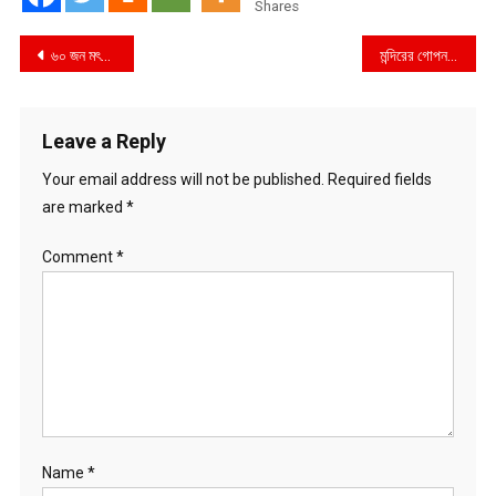
Shares
Post
৬০ জন মৎসজীবির মাঝে বকনা বাছুর বিতরন করলেন গোপালগঞ্জ-২ আসনের সংসদ সদস্য
মন্দিরের গোপন কক্ষ থেকে নিয়ন্ত্রণের অভিযোগ : রতন মণ্ডলকে ঘিরে উত্তাল ঢাকা হরিমন্দির
navigation
Leave a Reply
Your email address will not be published.
Required fields
are marked
*
Comment
*
Name
*