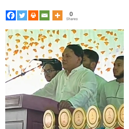
সরকারি
কলেজে
0
বার্ষিক
Shares
সাহিত্য
ও
সাংস্কৃতিক
প্রতিযোগিতার
পুরস্কার
বিতরণী
অনুষ্ঠিত