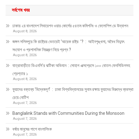
সর্বশেষ খবর
ঢাকায় ২য় বাংলাদেশ লিবারেশন ওয়ার কোর্সের ৫৪তম কমিশনিং ও ফেলোশিপ ডে উদ্‌যাপন
August 8, 2026
জঙ্গল সলিমপুরে কি রাষ্ট্রের ভেতরেই ‘আরেক রাষ্ট্র ’? : আইনশৃঙ্খলা, অবৈধ বিদ্যুৎ
সংযোগ ও প্রশাসনিক নিয়ন্ত্রণ নিয়ে প্রশ্ন ?
August 8, 2026
যাত্রাবাড়ীতে ডিএনসি’র ঝটিকা অভিযান : সোহাগ এক্সপ্রেসে ১০০ বোতল ফেনসিডিলসহ
গ্রেপ্তার ১
August 8, 2026
ফুয়াদের বক্তব্য ‘বিদ্বেষপূর্ণ’ : ঢাকা বিশ্ববিদ্যালয়ের সুনাম রক্ষায় ফুয়াদের বিরুদ্ধে ব্যবস্থা
চেয়ে নোটিশ
August 7, 2026
Banglalink Stands with Communities During the Monsoon
August 7, 2026
বর্ষায় মানুষের পাশে বাংলালিংক
August 7, 2026