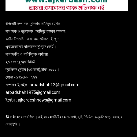
উপদেষ্টা সম্পাদক : খন্দকার আমিনুর রহমান
সম্পাদক ও প্রকাশক : আমিনুর রহমান বাদশাহ
আইন উপদেষ্টা : এস. এম. দৌলত -ই-খুদা
এ্যাডভোকেট বাংলাদেশ সুপ্রিম কোর্ট।
সম্পাদকীয় ও বাণিজ্যিক কার্যালয়
২৬ বঙ্গবন্ধু অ্যাভিনিউ
ব্যাভিলন সেন্টার (৩য় তলা),ঢাকা ১০০০।
ফোনঃ ০১৭১৫৮৮০২৭৭
সম্পাদক ইমেইল : arbadshah12@gmail.com
arbadshah1975@gmail.com
ইমেইল : ajkerdeshnews@gmail.com
© সর্বস্বত্ব সংরক্ষিত। এই ওয়েবসাইটের কোন লেখা, ছবি, ভিডিও অনুমতি ছাড়া ব্যবহার
বেআইনি ।