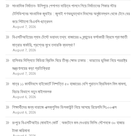
সাংবাদিক নির্যাতন- উলিপুরে পেশাগত দায়িত্ব পালনে গিয়ে নির্যাতনের শিকার স্টার
টেলিভিশনের সাংবাদিক জুবাইর : জুলাই গণঅভ্যুত্থান দিবসের অনুষ্ঠানস্থল থেকে টেনে বের
করে পিটালো বিএনপি-ছাত্রদল
August 7, 2026
বিএসটিআইয়ের ল্যাব টেস্টে ভয়াবহ তথ্য: বাজারের ৮ ব্র্যান্ডের ফর্সাকারী ক্রিমে প্রাণঘাতী
মাত্রার মার্কারি, প্রশ্নের মুখে তদারকি ব্যবস্থা !
August 7, 2026
হাসিনার দিল্লিতে মিডিয়া ব্রিফিং ঘিরে তীব্র ক্ষোভ ঢাকার : ভারতের ভূমিকা নিয়ে পররাষ্ট্র
মন্ত্রণালয়ের কড়া প্রতিক্রিয়া
August 7, 2026
মাত্র ১১ কার্যদিবসে হাইকোর্টে নিষ্পত্তি ৫০ হাজারের বেশি পুরাতন ক্রিমিনাল মিস মামলা,
বিচার বিভাগে নতুন মাইলফলক
August 6, 2026
শিক্ষার্থীদের জন্য দারাজে এক্সক্লুসিভ ডিসকাউন্ট নিয়ে আসছে রিয়েলমি সি১০০এক্স
August 6, 2026
রংপুরে বিএসটিআইর মোবাইল কোর্ট : অকটেনে কম দেওয়ায় ফিলিং স্টেশনকে ৩০ হাজার
টাকা জরিমানা
August 6, 2026