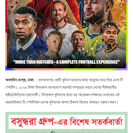
অনলাইন ডেস্ক, ঢাকা :
বাংলাদেশের কোটি ফুটবল ভক্তের জন্য আনন্দের খবর নিয়ে এলো টি
স্পোর্টস। ২০২৬ ফিফা বিশ্বকাপ বাংলাদেশে সরাসরি সম্প্রচার করবে দেশের শীর্ষস্থানীয়
ক্রীড়াভিত্তিক চ্যানেলটি। বিশ্বকাপ ফুটবলের মতো বড় আয়োজন দর্শকদের দেখানোর এই
ধারাবাহিকতা টি স্পোর্টসকে দেশের ফুটবলের আসল ঠিকানা হিসেবে আবারও প্রমাণ করল।