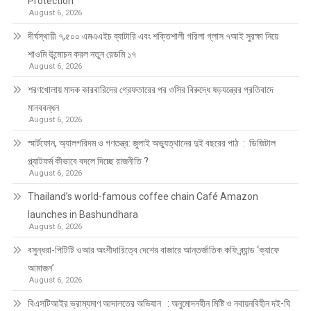
Protection
August 6, 2026
দীর্ঘস্থায়ী ৭,৫০০ এমএএইচ ব্যাটারি এবং শক্তিশালী গরিলা গ্লাস ৭আই সুরক্ষা নিয়ে
শাওমি উন্মোচন করল নতুন রেডমি ১৭
August 6, 2026
শরণখোলায় মাদক কারবারিদের গ্রেফতারের পর ওসির বিরুদ্ধে ষড়যন্ত্রের প্রতিবাদে
মানববন্ধন
August 6, 2026
স্মার্টফোন, অ্যালগরিদম ও গণতন্ত্র: জুলাই অভ্যুত্থানের দুই বছরের পাঠ : ডিজিটাল
প্ল্যাটফর্ম কীভাবে বদলে দিচ্ছে রাজনীতি ?
August 6, 2026
Thailand’s world-famous coffee chain Café Amazon
launches in Bashundhara
August 6, 2026
বসুন্ধরা-পিটিটি ওআর অংশীদারিত্বে দেশের বাজারে আন্তর্জাতিক কফি ব্র্যান্ড ‘ক্যাফে
আমাজন’
August 6, 2026
বিএসটিআইর ভ্রাম্যমাণ আদালতের অভিযান : অনুমোদনহীন মিষ্টি ও নবায়নবিহীন দই-ঘি