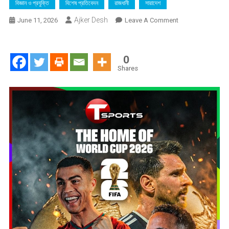
বিজ্ঞান ও প্রযুক্তি
বিশেষ প্রতিবেদন
রাজধানী
সারাদেশ
Ajker Desh
On
June 11, 2026
Leave A Comment
বাংলাদেশে
বিশ্বকাপের
অফিশিয়াল
0
হোম
Shares
‘টি
স্পোর্টস