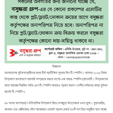
বিজ্ঞাপন
বাংলাদেশের ফুটবলপ্রেমীদের জন্য দীর্ঘ প্রতীক্ষিত সুখবর দিল টি স্পোর্টস। আসন্ন ২০২৬ ফিফা
বিশ্বকাপ বাংলাদেশে সরাসরি সম্প্রচার করবে দেশের এক নম্বর স্পোর্টস চ্যানেলটি। বিশ্বকাপের
মতো মহাযজ্ঞ নিয়মিত পর্দায় এনে টি স্পোর্টস আবারও প্রমাণ করল—দেশীয় দর্শকদের কাছে ফুটবল
মানেই টি স্পোর্টস।
৪৮ দলের অংশগ্রহণে ঐতিহাসিক বিশ্বকাপ ঘিরে দেশজুড়ে উত্তেজনা এখন তুঙ্গে। যুক্তরাষ্ট্র,
কানাডা এবং মেক্সিকোর যৌথ আয়োজনে এবারই প্রথম রেকর্ড ৪৮টি দল নিয়ে অনুষ্ঠিত হতে যাচ্ছে