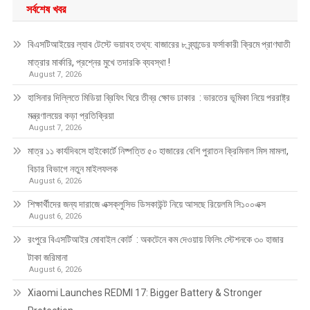
সর্বশেষ খবর
বিএসটিআইয়ের ল্যাব টেস্টে ভয়াবহ তথ্য: বাজারের ৮ ব্র্যান্ডের ফর্সাকারী ক্রিমে প্রাণঘাতী
মাত্রার মার্কারি, প্রশ্নের মুখে তদারকি ব্যবস্থা !
August 7, 2026
হাসিনার দিল্লিতে মিডিয়া ব্রিফিং ঘিরে তীব্র ক্ষোভ ঢাকার : ভারতের ভূমিকা নিয়ে পররাষ্ট্র
মন্ত্রণালয়ের কড়া প্রতিক্রিয়া
August 7, 2026
মাত্র ১১ কার্যদিবসে হাইকোর্টে নিষ্পত্তি ৫০ হাজারের বেশি পুরাতন ক্রিমিনাল মিস মামলা,
বিচার বিভাগে নতুন মাইলফলক
August 6, 2026
শিক্ষার্থীদের জন্য দারাজে এক্সক্লুসিভ ডিসকাউন্ট নিয়ে আসছে রিয়েলমি সি১০০এক্স
August 6, 2026
রংপুরে বিএসটিআইর মোবাইল কোর্ট : অকটেনে কম দেওয়ায় ফিলিং স্টেশনকে ৩০ হাজার
টাকা জরিমানা
August 6, 2026
Xiaomi Launches REDMI 17: Bigger Battery & Stronger