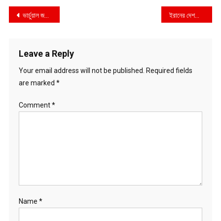
Post
ভার্চুয়াল জগৎ যখন অপরাধের ফাঁদ : কিশোর গ্যাংয়ের নেপথ্যে স্মার্টফোন
ইরানের দেশপ্রেম বনাম ইউনূস সরকারের দেশবিরোধিতা
navigation
Leave a Reply
Your email address will not be published.
Required fields
are marked
*
Comment
*
Name
*