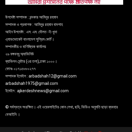
উপদেষ্টা সম্পাদক : খন্দকার আমিনুর রহমান
সম্পাদক ও প্রকাশক : আমিনুর রহমান বাদশাহ
আইন উপদেষ্টা : এস. এম. দৌলত -ই-খুদা
এ্যাডভোকেট বাংলাদেশ সুপ্রিম কোর্ট।
সম্পাদকীয় ও বাণিজ্যিক কার্যালয়
২৬ বঙ্গবন্ধু অ্যাভিনিউ
ব্যাভিলন সেন্টার (৩য় তলা),ঢাকা ১০০০।
ফোনঃ ০১৭১৫৮৮০২৭৭
সম্পাদক ইমেইল : arbadshah12@gmail.com
arbadshah1975@gmail.com
ইমেইল : ajkerdeshnews@gmail.com
© সর্বস্বত্ব সংরক্ষিত। এই ওয়েবসাইটের কোন লেখা, ছবি, ভিডিও অনুমতি ছাড়া ব্যবহার
বেআইনি ।