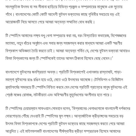
সাংস্কৃতিক উৎসব যা সব সীমানা ছাড়িয়ে বিভিন্ন প্রজন্ম ও সম্প্রদায়ের মানুষকে এক সুতোয়
গাঁথে। বাংলাদেশের কোটি কোটি আবেগী ফুটবল ভক্তদের কাছে পৃথিবীর সবচেয়ে বড় এই
আয়োজনটি নিয়ে আসতে পেরে আমরা অত্যন্ত সম্মানিত বোধ করছি।
টি স্পোর্টসে আমাদের লক্ষ্য শুধু খেলা সম্প্রচার করা নয়, বরং বিস্তারিত কভারেজ, বিশেষজ্ঞদের
মতামত, নতুন ধাঁচের অনুষ্ঠান এবং সবার জন্য সহজলভ্য করার মাধ্যমে আমরা একটি স্মরণীয়
বিশ্বকাপ অভিজ্ঞতা তৈরি করতে চাই। আমরা অত্যন্ত গর্বিত যে, দেশের ফুটবল ভক্তরা আবারও
ফিফা বিশ্বকাপের জন্য টি স্পোর্টসকেই তাদের আসল ঠিকানা হিসেবে বেছে নেবেন।’
বাংলাদেশে ফুটবলের জনপ্রিয়তা অনন্য। প্রতিটি বিশ্বকাপেই এখানকার রাস্তাঘাট, পাড়া-
মহল্লা ফুটবলের রঙে রঙিন হয়ে ওঠে, মেতে ওঠে উৎসবের আমেজে। টেলিভিশন ও ডিজিটাল
প্ল্যাটফর্মের সমন্বয়ে টি স্পোর্টস নিশ্চিত করবে যেন দেশের প্রতিটি প্রান্তের মানুষ ফুটবলের এই
শ্রেষ্ঠ মঞ্চের রোমাঞ্চ, নাটকীয়তা এবং অবিস্মরণীয় মুহূর্তগুলোর অংশীদার হতে পারে।
টি স্পোর্টসের চেয়ারম্যান সাফওয়ান সোবহান বলেন, ‘বিশ্বমানের খেলাগুলোকে বাংলাদেশী দর্শকদের
দোরগোড়ায় পৌঁছে দেওয়াই টি স্পোর্টসের মূল লক্ষ্য। আন্তর্জাতিক ক্রীড়াঙ্গনের সবচেয়ে বড়
উৎসব ফিফা বিশ্বকাপকে দেশের প্রতিটি ফুটবল ভক্তের কাছে সহজলভ্য করতে পেরে আমরা
আনন্দিত। এই মাইলফলকটি বাংলাদেশের শীর্ষস্থানীয় ক্রীড়া সম্প্রচারক হিসেবে আমাদের